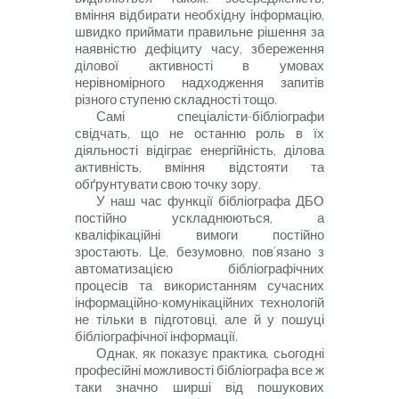
вміння відбирати необхідну інформацію,
швидко приймати правильне рішення за
наявністю дефіциту часу, збереження
ділової активності в умовах
нерівномірного надходження запитів
різного ступеню складності тощо.
Самі спеціалісти-бібліографи
свідчать, що не останню роль в їх
діяльності відіграє енергійність, ділова
активність, вміння відстояти та
обґрунтувати свою точку зору.
У наш час функції бібліографа ДБО
постійно ускладнюються, а
кваліфікаційні вимоги постійно
зростають. Це, безумовно, пов’язано з
автоматизацією бібліографічних
процесів та використанням сучасних
інформаційно-комунікаційних технологій
не тільки в підготовці, але й у пошуці
бібліографічної інформації.
Однак, як показує практика, сьогодні
професійні можливості бібліографа все ж
таки значно ширші від пошукових