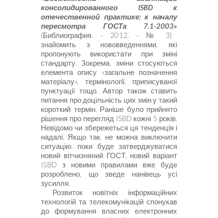
консолидированного
ISBD
к
отечественной практике: к началу
пересмотра ГОСТа 7.1-2003
»
(Библиография. – 2012. – № 3)
знайомить з нововведеннями, які
пропонують використати при зміні
стандарту. Зокрема, зміни стосуються
елемента опису «загальне позначення
матеріалу», термінології, приписуваної
пунктуації тощо. Автор також ставить
питання про доцільність цих змін у такий
короткий термін. Раніше було прийнято
рішення про перегляд
ISBD
кожні 5 років.
Невідомо чи збережеться ця тенденція і
надалі. Якщо так, не можна виключити
ситуацію: поки буде затверджуватися
новий вітчизняний ГОСТ, новий варіант
ISBD
з новими правилами вже буде
розроблено, що зведе нанівець усі
зусилля.
Розвиток новітніх інформаційних
технологій та телекомунікацій спонукав
до формування власних електронних