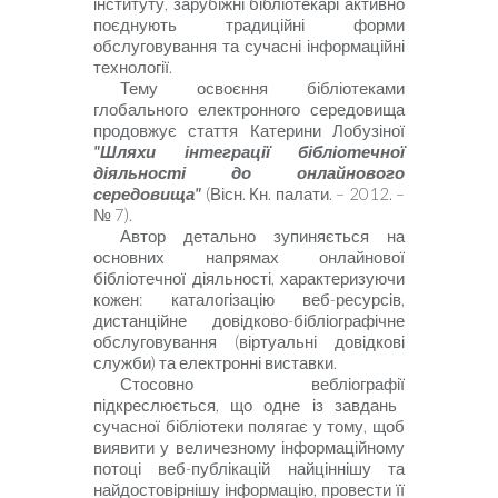
інституту, зарубіжні бібліотекарі активно
поєднують традиційні форми
обслуговування та сучасні інформаційні
технології.
Тему освоєння бібліотеками
глобального електронного середовища
продовжує стаття Катерини Лобузіної
"Шляхи інтеграції бібліотечної
діяльності до онлайнового
середовища"
(Вісн. Кн. палати. – 2012. –
№ 7).
Автор детально зупиняється
на
основних напрямах онлайнової
бібліотечної діяльності, характеризуючи
кожен: каталогізацію веб-ресурсів,
дистанційне довідково-бібліографічне
обслуговування (віртуальні довідкові
служби) та електронні виставки.
Стосовно вебліографії
підкреслюється, що одне із завдань
сучасної бібліотеки полягає у тому, щоб
виявити у величезному інформаційному
потоці веб-публікацій найціннішу та
найдостовірнішу інформацію, провести її