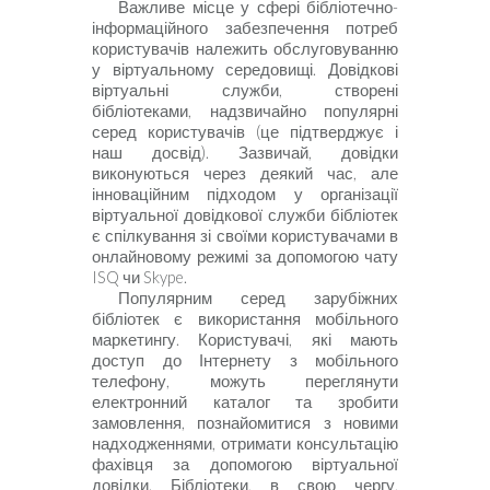
Важливе місце у сфері бібліотечно-
інформаційного забезпечення потреб
користувачів належить обслуговуванню
у віртуальному середовищі. Довідкові
віртуальні служби, створені
бібліотеками, надзвичайно популярні
серед користувачів (це підтверджує і
наш досвід). Зазвичай, довідки
виконуються через деякий час, але
інноваційним підходом у організації
віртуальної довідкової служби бібліотек
є спілкування зі своїми користувачами в
онлайновому режимі за допомогою чату
ISQ
чи
Skype
.
Популярним серед зарубіжних
бібліотек є використання мобільного
маркетингу. Користувачі, які мають
доступ до Інтернету з мобільного
телефону, можуть переглянути
електронний каталог та зробити
замовлення, познайомитися з новими
надходженнями, отримати консультацію
фахівця за допомогою віртуальної
довідки. Бібліотеки, в свою чергу,