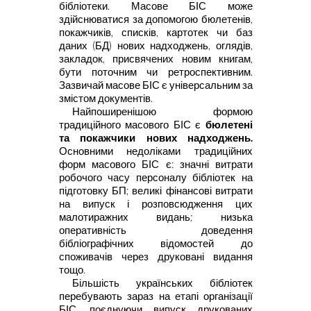
бібліотеки. Масове БІС може
здійснюватися за допомогою
бюлетенів,
покажчиків, списків, картотек чи баз
даних (БД) нових
надходжень, оглядів,
закладок, присвячених новим книгам,
бути поточним
чи ретроспективним.
Зазвичай масове БІС є універсальним за
змістом
документів.
Найпоширенішою формою
традиційного масового БІС є
бюлетені
та
покажчики нових надходжень.
Основними недоліками традиційних
форм масового БІС є:
значні витрати
робочого часу персоналу бібліотек на
підготовку БП; великі
фінансові витрати
на випуск і розповсюдження цих
малотиражних видань;
низька
оперативність доведення
бібліографічних відомостей до
споживачів
через друковані видання
тощо
.
Більшість українських бібліотек
перебувають зараз на етапі
організації
БІС, поєднуючи випуск друкованих