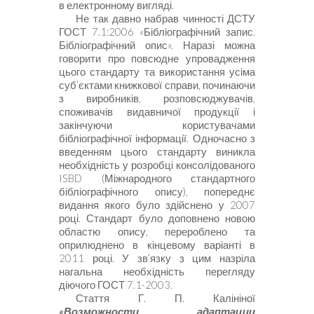
в електронному вигляді.
Не так давно
набрав чинності ДСТУ
ГОСТ 7.1:2006 «Бібліографічний запис.
Бібліографічний опис». Наразі можна
говорити про повсюдне упровадження
цього стандарту та використання усіма
суб’єктами книжкової справи, починаючи
з виробників, розповсюджувачів,
споживачів видавничої продукції і
закінчуючи користувачами
бібліографічної інформації. Одночасно з
введенням цього стандарту виникла
необхідність у розробці консолідованого
ISBD
(Міжнародного стандартного
бібліографічного опису), попереднє
видання якого було здійснено у 2007
році. Стандарт було доповнено новою
областю опису, перероблено та
оприлюднено в кінцевому варіанті в
2011 році. У зв’язку з цим назріла
нагальна необхідність перегляду
діючого ГОСТ 7.1-2003.
Стаття Г. П. Калініної
«Возможности адаптации