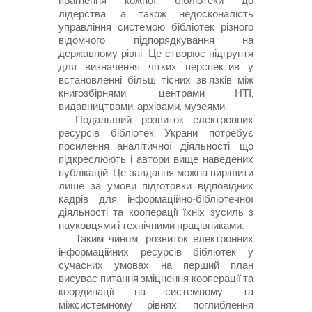
прагнення кожної бібліотеки до
лідерства, а також недосконалість
управління системою бібліотек різного
відомчого підпорядкування на
державному рівні. Це створює підгрунтя
для визначення чітких перспектив у
встановленні більш тісних зв'язків між
книгозбірнями, центрами НТІ,
видавництвами, архівами, музеями.
Подальший розвиток електронних
ресурсів бібліотек Украни потребує
посилення аналітичної діяльності, що
підкреслюють і автори вище наведених
публікацій. Це завдання можна вирішити
лише за умови підготовки відповідних
кадрів для інформаційно-бібліотечної
діяльності та кооперації їхніх зусиль з
науковцями і технічними працівниками.
Таким чином, розвиток електронних
інформаційних ресурсів бібліотек у
сучасних умовах на перший план
висуває питання зміцнення кооперації та
координації на системному та
міжсистемному рівнях; поглиблення