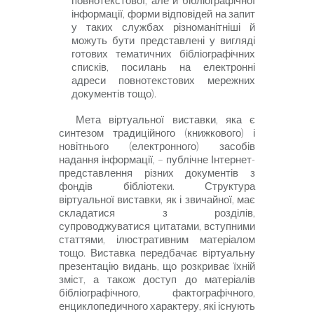
повнотекстової, але й бібліографічної
інформації, форми відповідей на запит
у таких службах різноманітніші й
можуть бути представлені у вигляді
готових тематичних бібліографічних
списків, посилань на електронні
адреси повнотекстових мережних
документів тощо).
Мета віртуальної виставки, яка є
синтезом традиційного (книжкового) і
новітнього (електронного) засобів
надання інформації, – публічне Інтернет-
представлення різних документів з
фондів бібліотеки. Структура
віртуальної виставки, як і звичайної, має
складатися з розділів,
супроводжуватис
я цитатами, вступними
статтями, ілюстративним матеріалом
тощо. Виставка передбачає віртуальну
презентацію видань, що розкриває їхній
зміст, а також доступ до матеріалів
бібліографічного, фактографічного,
енциклопедичного характеру, які існують