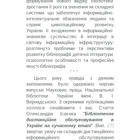
формування нового іміджу бібліотеки,
зростання її ролі та значення як складної
системи, що забезпечує інформаційно-
інтелектуальне збагачення людини та
сприяє цивілізаційному розвитку
України, її входженню в інформаційно-
знаннєве суспільство й інтеграції в
світову інформаційну інфраструктуру;
розглянуто проблеми та перспективи
розвитку бібліографії дитячої літератури,
психологічні особливості та професійні
якості бібліографа.
*
* *
Цього року, правда з деяким
запізненням, було одержано чергові
випуски Наукових праць Національної
бібліотеки України імені В. І.
Вернадського. З окремими публікаціями
хотілося озн
айомити і вас. Стаття
Олександра Ісаєнка
"Бібліотечне
дистанційне обслуговування в
Україні на сучасному етапі"
(Вип. 27)
звертає увагу на складові дистанційного
інформаційного обслуговування