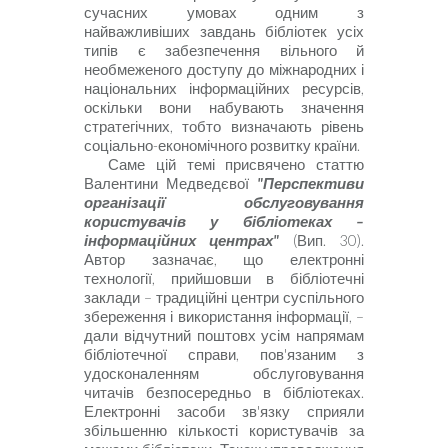
сучасних умовах одним з
найважливіших завдань бібліотек усіх
типів є забезпечення вільного й
необмеженого доступу до міжнародних і
національних інформаційних ресурсів,
оскільки вони набувають значення
стратегічних, тобто визначають рівень
соціально-економічного розвитку країни.
Саме цій темі присвячено статтю
Валентини Медведєвої
"Перспективи
організації обслуговування
користувачів у бібліотеках –
інформаційних центрах"
(Вип. 30).
Автор зазначає, що електронні
технології, прийшовши в бібліотечні
заклади – традиційні центри суспільного
збереження і використання інформації, –
дали відчутний поштовх усім напрямам
бібліотечної справи, пов'язаним з
удосконаленням обслуговування
читачів безпосередньо в бібліотеках.
Електронні засоби зв'язку сприяли
збільшенню кількості користувачів за