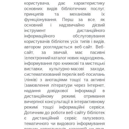
користувача, дає характеристику
основних видів бібліотечних послуг,
принципів та механізмів їх
функціонування. Перш за все, як
основний і надзвичайно дієвий
інструмент дистанційного
інформаційного обслуговування
користувачів бібліотек усіх типів і видів,
автором розглядається веб-сайт. Веб-
сайт, за звичай, має пасивні
(електронний каталог нових надходжень,
інформування про книжкові та мистецькі
виставки, культурно-масові заходи,
систематизований перелік веб-посилань
(лінків) з анотаціями тощо) та активні
(замовлення літератури через Інтернет,
надання довідкової інформації в
дистанційному режимі, отримання
вичерпної консультації в інтерактивному
режимі тощо) інформаційні сервіси.
Дотичним до роботи веб-сайту бібліотек
є дистанційний сервіс галузевого,
тематичного чи видового інформування
певних користувачів, категорій чи груп,