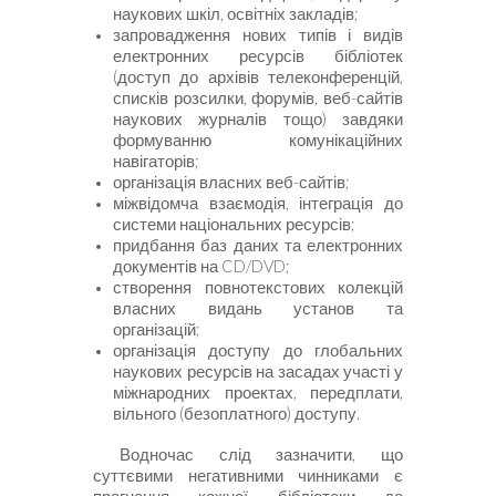
наукових шкіл, освітніх закладів;
запровадження нових типів і видів
електронних ресурсів бібліотек
(доступ до архівів телеконференцій,
списків розсилки, форумів, веб-сайтів
наукових журналів тощо) завдяки
формуванню комунікаційних
навігаторів;
організація власних веб-сайтів;
міжві
домча взаємодія, інтеграція до
системи національних ресурсів;
придбання баз даних та електронних
документів на
CD
/
DVD
;
створення повнотекстових колекцій
власних видань установ та
організацій;
організація доступу до глобальних
наукових ресурсів на засадах участі у
міжнародних проектах, передплати,
вільного (безоплатного) доступу.
Водночас слід зазначити, що
суттєвими негативними чинниками є