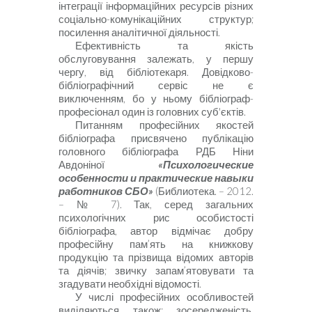
інтеграції інформаційних ресурсів різних
соціально-комунікаційних структур;
посилення аналітичної діяльності.
Ефективність та якість
обслуговування залежать, у першу
чергу, від бібліотекаря. Довідково-
бібліографічний сервіс не є
виключенням, бо у ньому бібліограф-
професіонал один із головних суб'єктів.
Питанням професійних якостей
бібліографа присвячено публікацію
головного бібліографа РДБ Ніни
Авдоніної
«Психологические
особенности и практические навыки
работников СБО»
(Библиотека. – 2012.
– № 7). Так
, серед загальних
психологічних рис особистості
бібліографа, автор відмічає добру
професійну пам’ять на книжкову
продукцію та прізвища відомих авторів
та діячів; звичку запам’ятовувати та
згадувати необхідні відомості.
У числі професійних особливостей
виділяються також: зосередженість,