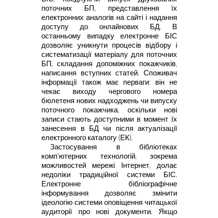
поточних БП, представлення
їх
електронних аналогів на сайті і надання
доступу до онлайнових БД. В
останньому випадку електронне БІС
дозволяє уникнути процесів відбору
і
систематизації матеріалу для поточних
БП, складання допоміжних
покажчиків,
написання вступних статей. Споживач
інформації також має
перваги: він не
чекає виходу чергового номера
бюлетеня нових надходжень
чи випуску
поточного покажчика, оскільки нові
записи стають доступними
в момент їх
занесення в БД чи після актуалізації
електронного каталогу
(ЕК).
Застосування в бібліотеках
комп'ютерних технологій, зокрема
можливостей мережі Інтернет, долає
недоліки традиційної системи БІС.
Електронне бібліографічне
інформування дозволяє змінити
ідеологію
системи оповіщення читацької
аудиторії про нові документи. Якщо