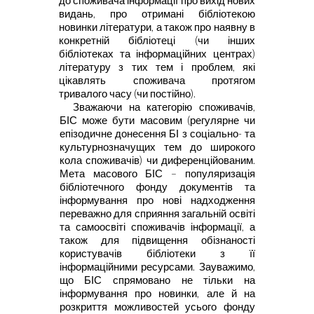
до споживача інформації про
вихід нових
видань, про отримані бібліотекою
новинки літератури, а також
про наявну в
конкретній бібліотеці (чи інших
бібліотеках та інформаційних
центрах)
літературу з тих тем і проблем, які
цікавлять споживача протягом
тривалого часу (чи постійно).
Зважаючи на категорію споживачів,
БІС може бути масовим (регулярне
чи
епізодичне донесення БІ з соціально- та
культурнозначущих тем до
широкого
кола споживачів) чи диференційованим.
Мета масового БІС –
популяризація
бібліотечного фонду документів та
інформування про нові
надходження
переважно для сприяння загальній освіті
та самоосвіті
споживачів інформації, а
також для підвищення обізнаності
користувачів
бібліотеки з її
інформаційними ресурсами. Зауважимо,
що БІС спрямовано
не тільки на
інформування про новинки, але й на
розкриття можливостей
усього фонду