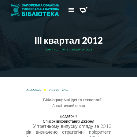
ІІІ квартал 2012
HOME
...
2012
ІІІ КВАРТАЛ 2012
09.09.2022
VIEWS - 646
Бібліографічні ідеї та технології
Аналітичний огляд
Додаток 1
Список використаних джерел
У
третньому випуску огляду за 2012
рік визначено стратегічні пріоритети