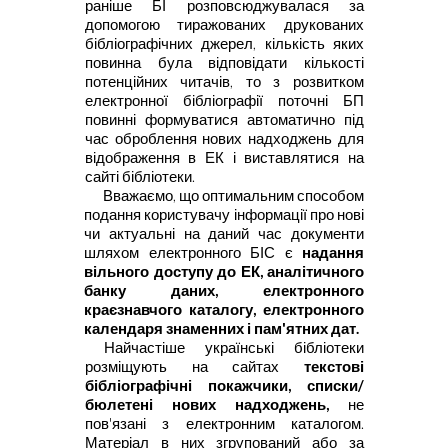
раніше
БІ розповсюджувалася за
допомогою тиражованих друкованих
бібліографічних джерел, кількість яких
повинна була відповідати кількості
потенційних читачів, то з розвитком
електронної бібліографії поточні БП
повинні формуватися автоматично під
час оброблення нових надходжень
для
відображення в ЕК і виставлятися на
сайті бібліотеки.
Вважаємо, що оптимальним способом
подання користувачу
інформації про нові
чи актуальні на даний час документи
шляхом
електронного БІС є
надання
вільного доступу до ЕК, аналітичного
банку
даних, електронного
краєзнавчого каталогу, електронного
календаря
знаменних і пам'ятних дат.
Найчастіше українські бібліотеки
розміщують на сайтах
текстові
бібліографічні покажчики, списки/
бюлетені нових надходжень,
не
пов'язані з електронним каталогом.
Матеріал в них згрупований або за