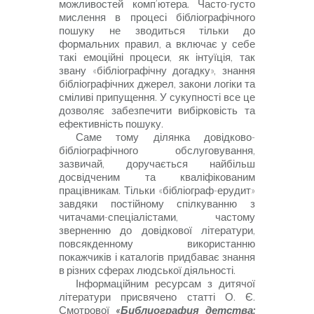
можливостей комп’ютера. Часто-густо
мислення в процесі бібліографічного
пошуку не зводиться тільки до
формальних правил, а включає у себе
такі емоційні процеси, як інтуїція, так
звану «бібліографічну догадку», знання
бібліографічних джерел, закони логіки та
сміливі припущення. У сукупності все це
дозволяє забезпечити вибірковість та
ефективність пошуку.
Саме тому ділянка довідково-
бібліографічного обслуговування,
зазвичай, доручається найбільш
досвідченим та кваліфікованим
працівникам. Тільки «бібліограф-ерудит»
завдяки постійному спілкуванню з
читачами-спеціалістами, частому
зверненню до довідкової літератури,
повсякденному використанню
покажчиків і каталогів придбаває знання
в різних сферах людської діяльності.
Інформаційним ресурсам з дитячої
літератури присвячено статті О. Є.
Смотрової
«
Библиография детства: