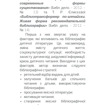
современные формы
существования
»
(Библ. дело. – 2012. –
№ 13) та Т. Р. Єлисєєвої
«Библиотрансформер по-алтайски.
Живая форма рекомендательной
библиографии»
(Библ. дело. – 2012. –
№ 14).
Перш
а з них звертає увагу на
фактори, які впливають на бібліографію
дитячої літератури. Це, насамперед,
зміна змісту дитячого життя,
соціокультурної ситуації; необхідність
захисту дитини від шкідливої інформації;
криза дитячого читання. Виходячи з цих
факторів, автор визначає слідуючі
бібліографічні стратегії:
ретельний відбір видань для дітей;
залучення батьків до спільного
читання з дітьми, використовуючи
бібліографію;
просування якісної літератури;
мотивація читання;
створення якісної бібліографічної