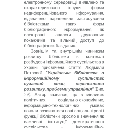
електронному середовищі, виявлено та
охарактеризовано існуючі форми
недиференційованого інформування,
відзначено паралельне застосування
бібліотеками таких форм
бібліографічного інформування, як
електронні аналоги друкованих
покажчиків та вільний доступ до
1
бібліографічних баз даних.
Зовнішім та внутрішнім чинникам
розвитку бібліотеки в контексті
розбудови інформаційного суспільства в
Україні присвячена стаття Людмили
Петрової
"Українська бібліотека в
інформаційному суспільстві:
сучасний стан, перспективи
розвитку, проблеми управління"
(Вип.
29). Автор зазначає, що в мінливих
політичних, соціально-економічних,
інформаційно-технологічних умовах
почали розвиватися нові соціальні ролі і
функції бібліотеки, зросло її значення як
важливої інституції демократичного
суспільства – інформаційно-