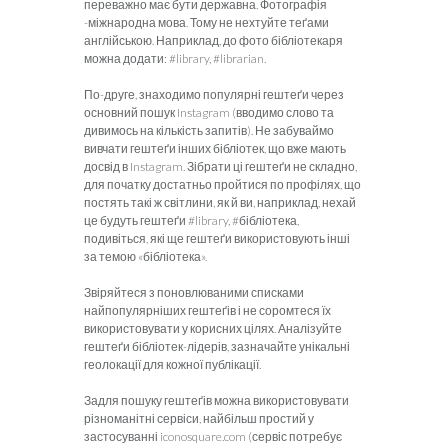
переважно має бути державна. Фотографія
-міжнародна мова. Тому не нехтуйте теґами
англійською. Наприклад, до фото бібліотекаря
можна додати: #library, #librarian.
По-друге, знаходимо популярні гештеґи через
основний пошук Instagram (вводимо слово та
дивимось на кількість запитів). Не забуваймо
вивчати гештеґи інших бібліотек, що вже мають
досвід в Instagram. Зібрати ці гештеґи не складно,
для початку достатньо пройтися по профілях, що
постять такі ж світлини, як й ви, наприклад, нехай
це будуть гештеґи #library, #бібліотека,
подивіться, які ще гештеґи використовують інші
за темою «бібліотека».
Звіряйтеся з поновлюваними списками
найпопулярніших гештеґів і не соромтеся їх
використовувати у корисних цілях. Аналізуйте
гештеґи бібліотек-лідерів, зазначайте унікальні
геолокації для кожної публікації.
Задля пошуку гештеґів можна використовувати
різноманітні сервіси, найбільш простий у
застосуванні iconosquare.com (сервіс потребує