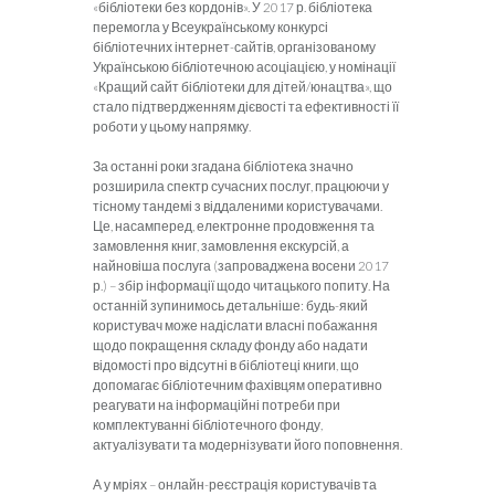
«бібліотеки без кордонів». У 2017 р. бібліотека
перемогла у Всеукраїнському конкурсі
бібліотечних інтернет-сайтів, організованому
Українською бібліотечною асоціацією, у номінації
«Кращий сайт бібліотеки для дітей/юнацтва», що
стало підтвердженням дієвості та ефективності її
роботи у цьому напрямку.
За останні роки згадана бібліотека значно
розширила спектр сучасних послуг, працюючи у
тісному тандемі з віддаленими користувачами.
Це, насамперед, електронне продовження та
замовлення книг, замовлення екскурсій, а
найновіша послуга (запроваджена восени 2017
р.) – збір інформації щодо читацького попиту. На
останній зупинимось детальніше: будь-який
користувач може надіслати власні побажання
щодо покращення складу фонду або надати
відомості про відсутні в бібліотеці книги, що
допомагає бібліотечним фахівцям оперативно
реагувати на інформаційні потреби при
комплектуванні бібліотечного фонду,
актуалізувати та модернізувати його поповнення.
А у мріях – онлайн-реєстрація користувачів та