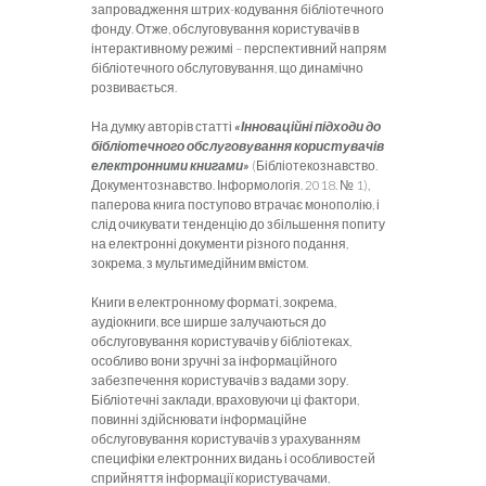
запровадження штрих-кодування бібліотечного
фонду. Отже, обслуговування користувачів в
інтерактивному режимі – перспективний напрям
бібліотечного обслуговування, що динамічно
розвивається.
На думку авторів статті
«Інноваційні підходи до
бібліотечного обслуговування користувачів
електронними книгами»
(Бібліотекознавство.
Документознавство. Інформологія. 2018. № 1),
паперова книга поступово втрачає монополію, і
слід очикувати тенденцію до збільшення попиту
на електронні документи різного подання,
зокрема, з мультимедійним вмістом.
Книги в електронному форматі, зокрема,
аудіокниги, все ширше залучаються до
обслуговування користувачів у бібліотеках,
особливо вони зручні за інформаційного
забезпечення користувачів з вадами зору.
Бібліотечні заклади, враховуючи ці фактори,
повинні здійснювати інформаційне
обслуговування користувачів з урахуванням
специфіки електронних видань і особливостей
сприйняття інформації користувачами,