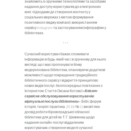
знайомить із зручними технологіями та засобами
надання доступу користувачів до електронних
книг, підходами до створення контенту у
соціальних мережах з метою формування
позитивного іміджу компанії, використанням
сервісу Instagram та застосуванням інфографіки у
бібліотеках.
* * *
Сучасний користувач бажає споживати
інформацію в будь-який час і в зручному для нього
вигляді, що і має пропонувати йому
модернізована бібліотека, опановуючи додаткові
можливості щодо покращення традиційного
бібліотечного сервісу і відкриття принципово
нових видів послуг, безпосередньо пов’язаних з
Інтернетом. Стаття Оксани Котової
«Клієнт-
сервісне обслуговування користувачів:
віртуальні послуги бібліотеки»
(Бібл. форум:
історія, теорія і практика. 2018. № 2) висвітлює
досвід роботи Кіровоградської обласної
бібліотеки для дітей ім. Т. Г. Шевченка щодо
надання онлайн-послуг віддаленим
користувачам, створення моделі сучасної