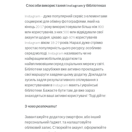
Способи використання
I
nstagram
у бібліотеках
Instagram – дуже популярний сервіс з елементами
соцмережі для обміну фотографіями, який на
кінець 2017 року використовували більш ніж 800
млн користувачів, з них 500 млн відвідували свої
акаунти щодня; цікаво, що 60% користувачів
Instagram віком 18-29 років. Наразі дуже стрімко
зростає популярність цього ресурсу, особливо
серед молоді. Instagram називають чи не
найкращим мобільнім додатком та
найвпливовішим серед соціальних мереж у світі.
Бібліотеки зарубіжжя вже активно прокладають
свої маршрути завдяки цьому додатку. Докладати
зусиль задля результативного спілкування з
користувачами в Instagram мають і українські
бібліотеки. Бажаєте бути там, де вже зараз
знаходяться ваші активні користувачі? Тоді дійте!
З
чого розпочати?
Завантажуйте додаток у смартфон, або інший
персональний ґаджет, та налаштовуйте
обліковий запис. Створюйте акаунт, оформлюйте