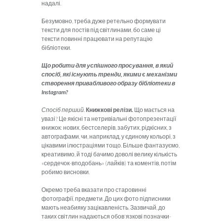
надалі.
Безумовно, треба дуже ретельно формувати
тексти для постів під світлинами, бо саме ці
тексти повинні працювати на репутацію
бібліотеки.
Що робити для успішного просування, в який
спосіб, які існують тренди, якими
є
механізми
створення привабливого образу бібліотеки в
Instagram
?
Спосіб перший.
Книжкові релізи.
Що мається на
увазі? Це якісні та нетривіальні фотопрезентації
книжок: нових, бестселерів, забутих, рідкісних, з
автографами, чи, наприклад, у єдиному кольорі, з
цікавими ілюстраціями тощо. Більше фантазуємо,
креативимо, й тоді бачимо доволі велику кількість
«сердечок-вподобань» (лайків) та коментів, потім
робимо висновки.
Окремо треба вказати про старовинні
фотографії, предмети. До цих фото підписники
мають неабияку зацікавленість. Зазвичай, до
таких світлин надаються обов'язкові позначки-