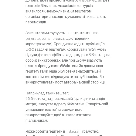
допомагають провести конкурси, giveaway, sfs. Без
гештеґів більшість механізмів конкурсів
виявилося б неможливим. За гештеґом
організатори знаходять учасників і визначають
переможців.
За гештеґами групують UGC-контент (user-
generated content -вміст, що створений
користувачами). Бренди знаходять публікації з
UGC завдяки гештеґам. Користувачі публікують
відгуки, фотографії із заходів, кадри в бібліотеці на
особистих сторінках, але при цьому вказують
гештеґ бренду саме бібліотеки. За допомогою
гештеґу та чи інша бібліотека знаходить цей
контент і може відреагувати на публікацію або
використовувати пост автора на своїй сторінці.
Наприклад, такий гештеґ:
#бібліотека_на_невельській (вулиця чи станція
метро), вказуєте адресу бібліотеки. Створіть свій
унікальний гештеґ та завжди його
використовуйте, щоб він запам'ятався
підписникам.
Як же робити гештеґи в Instagram грамотно.