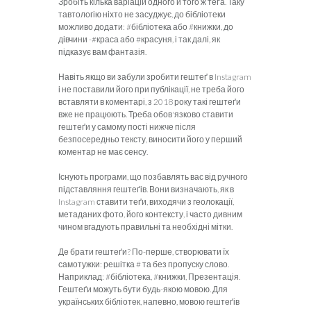
Зробіть кілька варіацій одного й того ж теґа. Таку
тавтологію ніхто не засуджує, до бібліотеки
можливо додати: #бібліотека або #книжки, до
дівчини -#краса або #красуня, і так далі, як
підказує вам фантазія.
Навіть якщо ви забули зробити гештеґ в Instagram
і не поста­вили його при публікації, не треба його
вставляти в коментарі, з 2018 року такі гештеґи
вже не працюють. Треба обов'язково ставити
гештеґи у самому пості нижче після
безпосередньо тексту, виносити його у перший
коментар не має сенсу.
Існують програми, що позбавлять вас від ручного
підставляння гештеґів. Вони визначають, як в
Instagram ставити теґи, виходячи з геолокації,
метаданих фото, його контексту, і часто дивним
чином вгадують правильні та необхідні мітки.
Де брати гештеґи? По-перше, створювати їх
самотужки: решітка # та без пропуску слово.
Наприклад: #бібліотека, #книжки, Презентація.
Гештеґи можуть бути будь-якою мовою. Для
українських бібліотек, напевно, мовою гештеґів