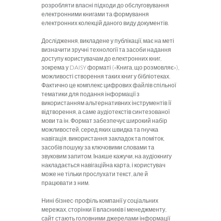
розробляти власні підходи до обслуговування
електронними книгами та формування
електронних колекцій даного виду документів.
Дослідження, викладене у публікації, має на меті
визначити зручні технології та засоби надання
доступу користувачам до електронних книг,
зокрема у DAISY форматі («Книга, що розмовляє»),
можливості створення таких книг у бібліотеках.
Фактично це комплекс цифрових файлів спільної
тематики для подання інформації з
використанням альтернативних інструментів її
відтворення, а саме аудіотекстів синтезованої
мови та ін. Формат забезпечує широкий набір
можливостей, серед яких швидка та гнучка
навігація, використання закладок та поміток,
засобів пошуку за ключовими словами та
звуковим запитом. Інакше кажучи, на аудіокнигу
накладається навігаційна карта, і користувач
може не тільки прослухати текст, але й
працювати з ним.
Нині бізнес-профіль компанії у соціальних
мережах, сторінки її власників і менеджменту,
сайт стають головними джерелами інформації