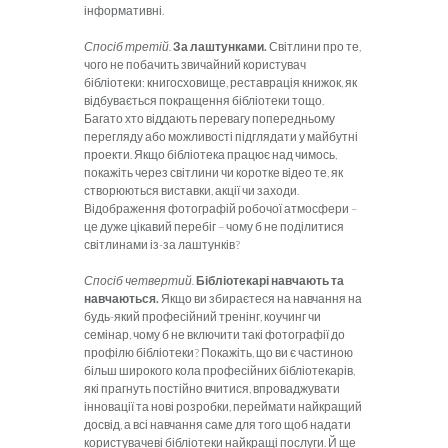
інформативні.
Спосіб третій.
За лаштунками.
Світлини про те,
чого не побачить звичайний користувач
бібліотеки: книгосховище, реставрація книжок, як
відбувається покращення бібліотеки тощо.
Багато хто віддають перевагу попередньому
перегляду або можливості підглядати у майбутні
проекти. Якщо бібліотека працює над чимось,
покажіть через світлини чи коротке відео те, як
створюються виставки, акції чи заходи.
Відображення фотографій робочої атмосфери –
це дуже цікавий перебіг – чому б не поділитися
світлинами із-за лаштунків?
Спосіб четвертий.
Бібліотекарі навчають та
навчаються.
Якщо ви збираєтеся на навчання на
будь-який професійний тренінг, коучинг чи
семінар, чому б не включити такі фотографії до
профілю бібліотеки? Покажіть, що ви є частиною
більш широкого кола професійних бібліотекарів,
які прагнуть постійно вчитися, впроваджувати
інновації та нові розробки, переймати найкращий
досвід, а всі навчання саме для того щоб надати
користувачеві бібліотеки найкращі послуги. Й ще