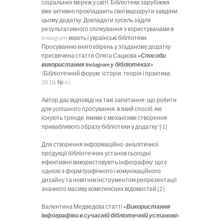
соціальних мереж у світі. Бібліотеки зарубіжжя
вже активно прокладають свої маршрути завдяки
цьому додатку. Докладати зусиль задля
результативного спілкування з користувачами в
Instagram мають і українські бібліотеки.
Просуванню книгозбірень у згаданому додатку
присвячена стаття Олега Сацкова
«Способи
використання
Instagram
у бібліотеках»
(Бібліотечний форум: історія, теорія і практика.
2018. № 4).
Автор дає відповіді на такі запитання: що робити
для успішного просування, в який спосіб, які
існують тренди, якими є механізми створення
привабливого образу бібліотеки у додатку?
[1]
Для створення інформаційно-аналітичної
продукції бібліотечних установ сьогодні
ефективно використовують інфографіку, що є
однією з форм графічного і комунікаційного
дизайну та новітнім інструментом репрезентації
значного масиву комплексних відомостей.
[2]
Валентина Медведєва статті
«Використання
інфографіки в сучасній бібліотечній установі»