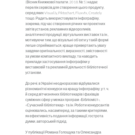
(Вісник Книжкової палати. 2018. № 5) надає
перелік сервісів для створення цього продукту,
серед яких Visual.ly, Piktochart, Fluxvfx, Creately
тощо. Радить використовувати інфографіку,
зокрема, під час створення річних чи проектних
звітів установ, рекламних відеороликів,
аналітичної продукції, віртуальних виставок та ін.,
мотивуючи тим, що візуальні об’єкти у такій формі
легше сприймаються, краще привертають увагу
завдяки оригінальності, виразності, змістовності
за умови компактного викладу, та наводить
приклади застосування інфографіки у
виставковій та рекламній діяльності бібліотечної
установи.
До речі, в Україні неодноразово відбувалися
різноманітні конкурси на кращу інфографіку, у т. ч.
й серед вітчизняних бібліотекарів і фахівців
суміжних сфер у межах програм «Бібліоміст»,
«Сучасний бібліотекар» та ін. Роботи конкурсантів
оцінювались, насамперед, за такими критеріями,
як ефективність подання інформації, гострота
думки, авторський підхід.
У публікації Романа Голощука та Олександра