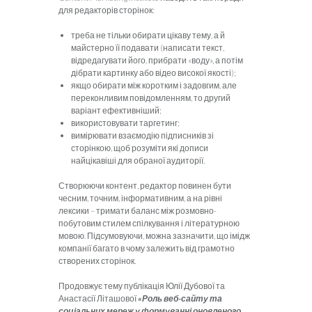
для редакторів сторінок:
треба не тільки обирати цікаву тему, а й
майстерно її подавати (написати текст,
відредагувати його, прибрати «воду», а потім
дібрати картинку або відео високої якості);
якщо обирати між коротким і задовгим, але
переконливим повідомленням, то другий
варіант ефективніший;
використовувати таргетинг;
вимірювати взаємодію підписників зі
сторінкою, щоб розуміти які дописи
найцікавіші для обраної аудиторії.
Створюючи контент, редактор повинен бути
чесним, точним, інформативним, а на рівні
лексики – тримати баланс між розмовно-
побутовим стилем спілкування і літературною
мовою. Підсумовуючи, можна зазначити, що імідж
компанії багато в чому залежить від грамотно
створених сторінок.
Продовжує тему публікація Юлії Дубової та
Анастасії Літашової
«Роль веб-сайту та
соціальних мереж у формуванні оновленого