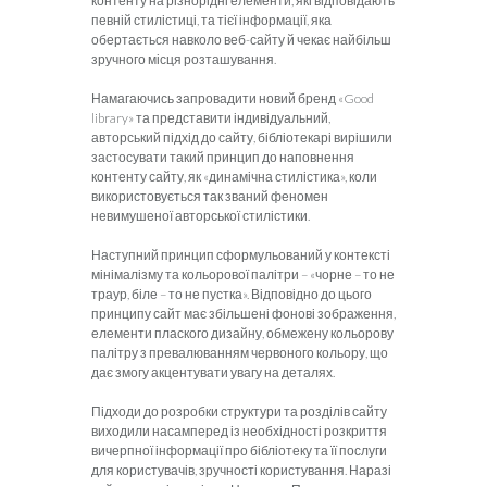
контенту на різнорідні елементи, які відповідають
певній стилістиці, та тієї інформації, яка
обертається навколо веб-сайту й чекає найбільш
зручного місця розташування.
Намагаючись запровадити новий бренд «Good
library» та представити індивідуальний,
авторський підхід до сайту, бібліотекарі вирішили
застосувати такий принцип до наповнення
контенту сайту, як «динамічна стилістика», коли
використовується так званий феномен
невимушеної авторської стилістики.
Наступний принцип сформульований у контексті
мінімалізму та кольорової палітри – «чорне – то не
траур, біле – то не пустка». Відповідно до цього
принципу сайт має збільшені фонові зображення,
елементи плаского дизайну, обмежену кольорову
палітру з превалюванням червоного кольору, що
дає змогу акцентувати увагу на деталях.
Підходи до розробки структури та розділів сайту
виходили насамперед із необхідності розкриття
вичерпної інформації про бібліотеку та її послуги
для користувачів, зручності користування. Наразі