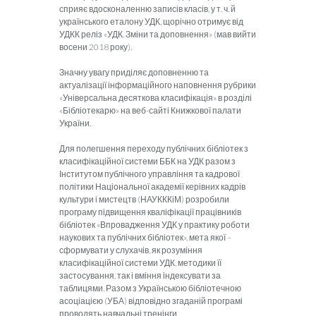
сприяє вдосконаленню записів класів, у т. ч. й
українського еталону УДК, щорічно отримує від
УДКК реліз «УДК. Зміни та доповнення» (мав вийти
восени 2018 року).
Значну увагу приділяє доповненню та
актуалізації інформаційного наповнення рубрики
«Універсальна десяткова класифікація» в розділі
«Бібліотекарю» на веб-сайті Книжкової палати
України.
Для полегшення переходу публічних бібліотек з
класифікаційної системи ББК на УДК разом з
Інститутом публічного управління та кадрової
політики Національної академії керівних кадрів
культури і мистецтв (НАУКККіМ) розробили
програму підвищення кваліфікації працівників
бібліотек «Впровадження УДК у практику роботи
наукових та публічних бібліотек», мета якої –
сформувати у слухачів, як розуміння
класифікаційної системи УДК, методики її
застосування, так і вміння індексувати за
таблицями. Разом з Українською бібліотечною
асоціацією (УБА) відповідно згаданій програмі
проводять навчальні тренінги.