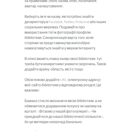
за правилами (логін, назва, опис, посилання,
аватар, налаштування).
Виберіть ім'я чи назву, які потрібно знайти
дескриптору в Facebook, Twitter, Pinterest або інших
соціальних мережах. Подумайте про
використання тієї ж фотографії профілю
бібліотеки. Синхронізація варта того, коли
сторінки чи представництва книгозбірні
намагатимуться знайти у мережі Інтернету.
В описі вкажіть повну назву своєї бібліотеки; тут
треба бути конкретним і уникати скорочень. Також
додайте країну, область, місто тощо.
Обов'язково додайте URL (електронну адресу)
веб-сайту бібліотеки у відповідному розділі. Це
важливо!
Бажано стисло визначити місію бібліотеки, а не
обмежитися додаванням лозунгу чи заклику на
кшталт; «Вітаємо у нашій фотогалереї!», «Чи
приєднуйтеся до нашої бібліотечної спільноти!»,
бо це виг­лядає напрочуд банально.