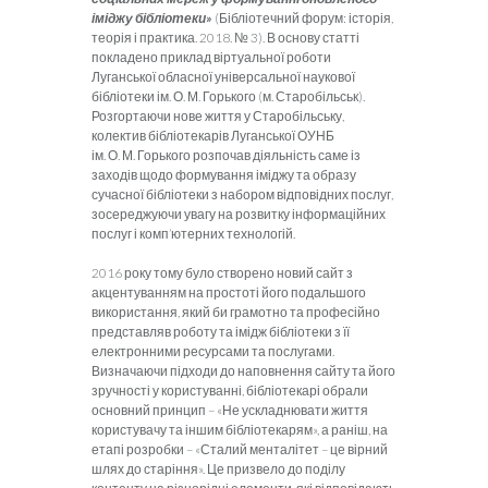
іміджу бібліотеки»
(Бібліотечний форум: історія,
теорія і практика. 2018. № 3). В основу статті
покладено приклад віртуальної роботи
Луганської обласної універсальної наукової
бібліотеки ім. О. М. Горького (м. Старобільськ).
Розгортаючи нове життя у Старобільську,
колектив бібліотекарів Луганської ОУНБ
ім. О. М. Горького розпочав діяльність саме із
заходів щодо формування іміджу та образу
сучасної бібліотеки з набором відповідних послуг,
зосереджуючи увагу на розвитку інформаційних
послуг і комп’ютерних технологій.
2016 року тому було створено новий сайт з
акцентуванням на простоті його подальшого
використання, який би грамотно та професійно
представляв роботу та імідж бібліотеки з її
електронними ресурсами та послугами.
Визначаючи підходи до наповнення сайту та його
зручності у користуванні, бібліотекарі обрали
основний принцип – «Не ускладнювати життя
користувачу та іншим бібліотекарям», а раніш, на
етапі розробки – «Сталий менталітет – це вірний
шлях до старіння». Це призвело до поділу