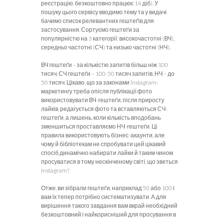
реєстрацію, безкоштовно працює 14 діб). У
пошуку цього сервісу вводимо тему та у видачі
бачимо список релевантних гештеґів для
застосування. Сортуємо гештеґи за
популярністю на 3 категорії: високочастотні (ВЧ),
середньо частотні (СЧ) та низько частотні (НЧ).
ВЧ гештеґи – за кількістю запитів більш ніж 100
тисяч, СЧ гештеґи – 100-50 тисяч запитів, НЧ – до
50 тисяч. Цікаво, що за законами lnstagram-
маркетингу треба опісля публікації фото
використовувати ВЧ-гештеґи, після приросту
лайків, редагується фото та вставляються СЧ-
гештеґи, а лишень, коли кількість вподобань
зменшиться проставляємо НЧ-гештеґи. Ці
правила використовують бізнес-акаунти, але
чому й бібліотекам не спробувати цей цікавий
спосіб динамічно набирати лайки й таким чином
просуватися в тому нескінченому світі, що зветься
Instagram?
Отже, ви зібрали гештеґи, наприклад 50 або 100 і
вам їх тепер потрібно систематизувати. А для
вирішення такого завдання вам вкрай необхідний
безкоштовний і найкорисніший для просування в