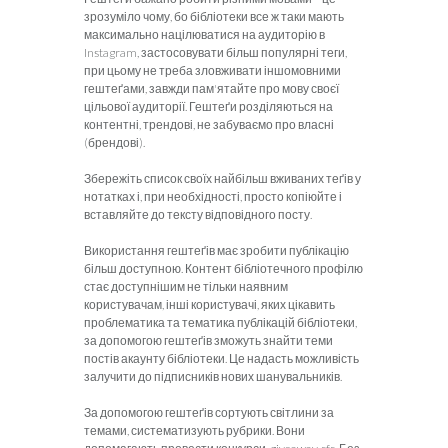
зрозуміло чому, бо бібліотеки все ж таки мають
максимально націлюватися на аудиторію в
Instagram, застосовувати більш популярні теги,
при цьому не треба зловживати іншомовними
гештеґами, завжди пам'ятайте про мову своєї
цільової аудиторії. Гештеґи розділяються на
контентні, трендові, не забуваємо про власні
(брендові).
Збережіть список своїх найбільш вживаних теґів у
нотатках і, при необхідності, просто копіюйте і
вставляйте до тексту відповідного посту.
Використання гештеґів має зробити публікацію
більш доступ­ною. Контент бібліотечного профілю
стає доступнішим не тільки наявним
користувачам, інші користувачі, яких цікавить
проблематика та тематика публікацій бібліотеки,
за допомогою гештеґів зможуть знайти теми
постів акаунту бібліотеки. Це надасть можливість
залучити до підписників нових шанувальників.
За допомогою гештеґів сортують світлини за
темами, систематизують рубрики. Вони