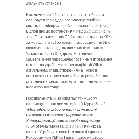
діяльність установи.
Вже другий рік бібліотечна спільнота України
опановує перехід до нової класифікаційної
системи – Універсальної десяткової класифікації.
Відповідно до постанови КМУ від 22.03.2017 р. №
177 «Про припинення ББК та впровадження УДК»
за методичне забезпечення впровадження УДК
визначено відповідальною Книжкову палату
України ім. Івана Федорова. Методичне
забезпечення передбачає постійне підтримання
еталонної україномовної класифікації УДК в
актуальному стані, створення на її основі
скорочених та галузевих таблиць, розроблення
методичних видань, консультації щодо методики
індексування тощо.
Про діяльність Книжкової палати у цьому
напрямку розповідає матеріал В. Муравйової
«Методичне забезпечення діяльності
публічних бібліотек з упровадження
Універсальної Десяткової Класифікації»
(Бібліотечна планета. 2018. № 3). Книжкова
палата України активно і плідно співпрацює з
Консорціумом УДК (м. Гаага, Нідерланди), що