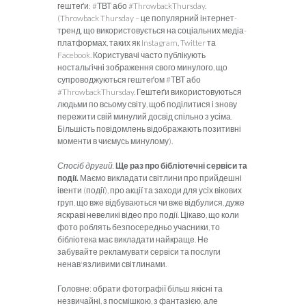
гештеґи: #ТВТ або #ThrowbackThursday.
(Throwback Thursday – це популярний інтернет-
тренд, що використовується на соціальних медіа-
платформах, таких як Instagram, Twitter та
Facebook. Користувачі часто публікують
ностальгічні зображення свого минулого, що
супроводжуються гештеґом #ТВТ або
#ThrowbackThursday. Гештеґи використовуються
людьми по всьому світу, щоб поділитися і знову
пережити свій минулий досвід спільно з усіма.
Більшість повідомлень відображають позитивні
моменти в чиємусь минулому).
Спосіб другий.
Ще раз про бібліотечні сервіси та
події.
Маємо викладати світлини про прийдешні
івенти (події), про акції та заходи для усіх вікових
груп, що вже відбуваються чи вже відбулися, дуже
яскраві невеликі відео про події. Цікаво, що коли
фото роблять безпосередньо учасники, то
бібліотека має викладати найкраще. Не
забувайте рекламувати сервіси та послуги
ненав'язливими світлинами.
Головне: обрати фотографії більш якісні та
незвичайні, з посмішкою, з фантазією, але