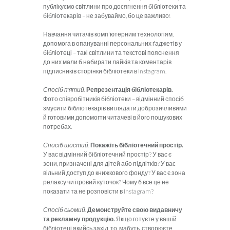
публікуємо світлини про досягнення бібліотеки та
бібліотекарів – не забуваймо, бо це важливо!
Навчання читачів комп'ютерним технологіям,
допомога в опануванні персональних ґаджетів у
бібліотеці – такі світлини та текстові пояснення
до них мали б набирати лайків та коментарів
підписників сторінки бібліотеки в Instagram.
Спосіб п'ятий.
Репрезентація бібліотекарів.
Фото співробітників бібліотеки – відмінний спосіб
змусити бібліотекарів виглядати доброзичливими
й готовими допомогти читачеві в його пошукових
потребах.
Спосіб шостий.
Покажіть бібліотечний простір.
У вас відмінний бібліотечний простір? У вас є
зони, призначені для дітей або підлітків? У вас
вільний доступ до книжкового фонду? У вас є зона
релаксу чи ігровий куточок? Чому б все це не
показати та не розповісти в Instagram?
Спосіб сьомий.
Демонструйте свою видавничу
та рекламну продукцію.
Якщо готуєте у вашій
бібліотеці якийсь захід, то, мабуть, створюєте