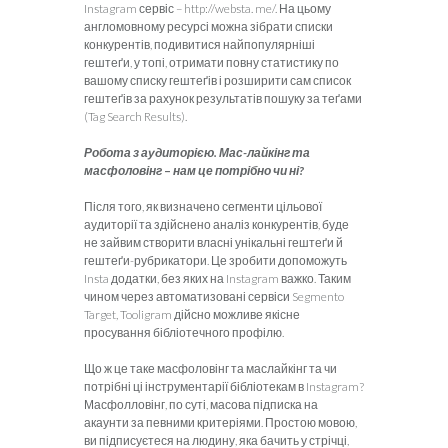
Instagram сервіс – http://websta. me/. На цьому
англомовному ресурсі можна зібрати списки
конкурентів, подивитися найпопулярніші
гештеґи, у топі, отримати повну статистику по
вашому списку гештеґів і розширити сам список
гештеґів за рахунок результатів пошуку за теґами
(Tag Search Results).
Робота з аудиторією. Мас-лайкінг та
масфоловінг
–
нам це потрібно чи ні?
Після того, як визначено сегменти цільової
аудиторії та здійс­нено аналіз конкурентів, буде
не зайвим створити власні унікальні гештеґи й
гештеґи-рубрикатори. Це зробити допоможуть
Insta додатки, без яких на Instagram важко. Таким
чином через автоматизовані сервіси Segmento
Target, Tooligram дійсно можливе якісне
просування бібліотечного профілю.
Що ж це таке масфоловінг та маслайкінг та чи
потрібні ці інструментарії бібліотекам в Instagram?
Масфолловінг, по суті, масова підписка на
акаунти за певними критеріями. Простою мовою,
ви підписуєтеся на людину, яка бачить у стрічці,