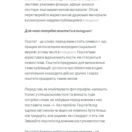
листівки, рекламні флаєри, афіши-анонси,
постери, інші маркетингові матеріали? Отож
перетворюйте маркетингові друковані матеріали
в електронні завдяки публікаціям в Instagram!
Для чого потрібні гештеґи в
Instagram
?
Гештеґ – це слово, перед яким стоїть символ #, що
працює як посилання всередині соціальної
мережі, в тому числі в Instagram. Гештеґами
користувачі відзначають пости, які стосуються
певної теми. Гештеґи придумані для визначення
теми публікацій: усі пости про бібліотеки в одне
натискання знаходити дійсно зручно. І зараз
гештеґи працюють таким чином.
Перед тим, як опублікувати фотографію, напишіть
її опис у спеціальному полі та впишіть туди
потрібні слова, не забувши перед кожним з них
поставити знак «#» без пробілу. Гештеґів під
однією світлиною чи відео не повинно бути більш
ніж тридцять, але радимо, як стандарт, п'ять-сім.
Змінюйте гештеґи під кожним наступним постом.
Гештеґи бажано робити різними мовами – це