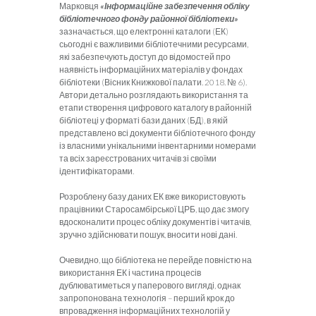
Марковця
«Інформаційне забезпечення обліку
бібліотечного фонду районної бібліотеки»
зазначається, що електронні каталоги (ЕК)
сьогодні є важливими бібліотечними ресурсами,
які забезпечують доступ до відомостей про
наявність інформаційних матеріалів у фондах
бібліотеки (Вісник Книжкової палати. 2018. № 6).
Автори детально розглядають використання та
етапи створення цифрового каталогу в районній
бібліотеці у форматі бази даних (БД), в якій
представлено всі документи бібліотечного фонду
із власними унікальними інвентарними номерами
та всіх зареєстрованих читачів зі своїми
ідентифікаторами.
Розроблену базу даних ЕК вже використовують
працівники Старосамбірської ЦРБ, що дає змогу
вдосконалити процес обліку документів і читачів,
зручно здійснювати пошук, вносити нові дані.
Очевидно, що бібліотека не перейде повністю на
використання ЕК і частина процесів
дублюватиметься у паперового вигляді, однак
запропонована технологія – перший крок до
впровадження інформаційних технологій у