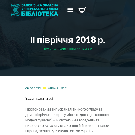
ІІ півріччя 2018 р.
HOME
...
2018
ІІ ПІВРІЧЧЯ 2018 Р.
08.09.2022
VIEWS - 627
Завантажити pdf
Пропонований випуск аналітичного огляду за
друге півріччя 2018 року містить досвід створення
моделі сучасної «бібліотеки без кордонів» та
цифрового каталогу в районній бібліотеці, а також
впровадження УДК бібліотеками України;