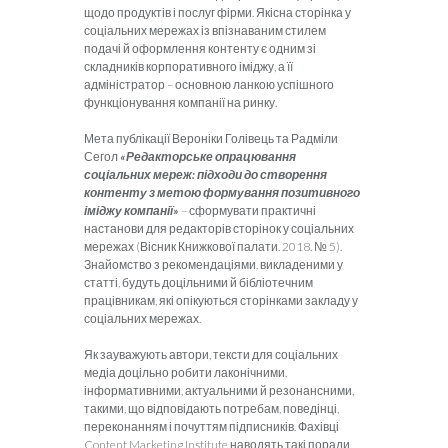
щодо продуктів і послуг фірми. Якісна сторінка у
соціальних мережах із впізнаваним стилем
подачі й оформлення контенту є одним зі
складників корпоративного іміджу, а її
адміністратор – основною ланкою успішного
функціонування компанії на ринку.
Мета публікації Вероніки Голівець та Радміли
Сегол
«Редакторське опрацювання
соціальних мереж: підходи до створення
контенту з метою формування позитивного
іміджу компанії»
– сформувати практичні
настанови для редакторів сторінок у соціальних
мережах (Вісник Книжкової палати. 2018. № 5).
Знайомство з рекомендаціями, викладеними у
статті, будуть доцільними й бібліотечним
працівникам, які опікуються сторінками закладу у
соціальних мережах.
Як зауважують автори, тексти для соціальних
медіа доцільно робити лаконічними,
інформативними, актуальними й резонансними,
такими, що відповідають потребам, поведінці,
переконанням і почуттям підписників. Фахівці
Content Marketing Institute наводять такі поради