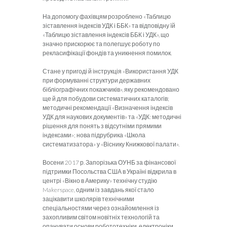
На допомогу фахівцям розроблено «Таблицю
зіставлення індексів УДК і ББК» та відповідну їй
«Таблицю зіставлення індексів ББК і УДК», що
значно прискорює та полегшує роботу по
рекласифікації фондів та уникнення помилок.
Стане у пригоді й інструкція «Використання УДК
при формуванні структури державних
бібліографічних покажчиків», яку рекомендовано
ще й для побудови систематичних каталогів;
методичні рекомендації «Визначення індексів
УДК для наукових документів» та «УДК: методичні
рішення для понять з відсутніми прямими
індексами»; нова підрубрика «Школа
систематизатора» у «Віснику Книжкової палати».
Восени 2017 р. Запорізька ОУНБ за фінансової
підтримки Посольства США в Україні відкрила в
центрі «Вікно в Америку» технічну студію
Makerspace, одним із завдань якої стало
зацікавити школярів технічними
спеціальностями через ознайомлення із
захопливим світом новітніх технологій та
опанувати основи робототехніки, електроніки,