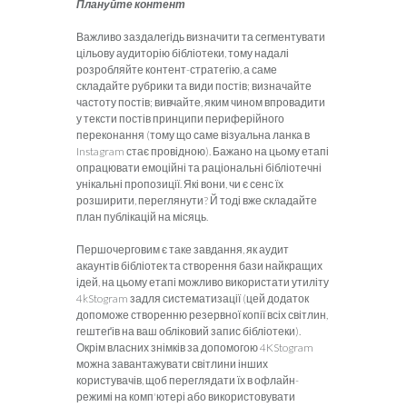
Плануйте контент
Важливо заздалегідь визначити та сегментувати
цільову аудиторію бібліотеки, тому надалі
розробляйте контент-стратегію, а саме
складайте рубрики та види постів; визначайте
частоту постів; вивчайте, яким чином впровадити
у тексти постів принципи периферійного
переконання (тому що саме візуальна ланка в
Instagram стає провідною). Бажано на цьому етапі
опрацювати емоційні та раціональні бібліотечні
унікальні пропозиції. Які вони, чи є сенс їх
розширити, переглянути? Й тоді вже складайте
план публікацій на місяць.
Першочерговим є таке завдання, як аудит
акаунтів бібліотек та створення бази найкращих
ідей, на цьому етапі можливо використати утиліту
4kStogram задля систематизації (цей додаток
допоможе ство­ренню резервної копії всіх світлин,
гештеґів на ваш обліковий запис бібліотеки).
Окрім власних знімків за допомогою 4KStogram
можна завантажувати світлини інших
користувачів, щоб переглядати їх в офлайн-
режимі на комп'ютері або використовувати