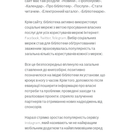
сайт має такі розділи: «Новини», «Пропонуємо»,
«Календар», «Про бібліотеку», «Послуги», «Стати
читачем», «Електронний каталог», «Бібліотекарю».
Крім сайту, бібліотека активно використовує
соціальні мережі з метою просування власних
послуг для усіх користувачів мережі Інтернет:
Facebook, Twitter, Telegram. Вибір соціальних
мереж став для бібліотеки обґрунтованим і
зваженим (враховувалась популярність та
загальна кількість користувачів кожної з мереж).
Все це безпосередньо вплинуло на загальне
ставлення до книгозбірні, позитивно
позначилося на іміджі бібліотеки як установи, що
крокує в ногу з часом. Крім того, допомогло після
евакуації поширити інформацію про власні
потреби та проблеми, проведені заходи та
реалізовані проекти, сприяло залученню
партнерів та отриманню нових надходжень від
спонсорів.
Наразі стрімко зростає популярність сервісу
Instagram, який називають чи не найкращим
мобільним додатком та найвпливовішим серед