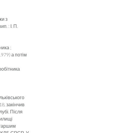
ки з
. : І. П.
ника ;
979) а потім
вробітника
льківського
8, закінчив
убі. Після
чилищі
старшим
і КДБ СРСР. У