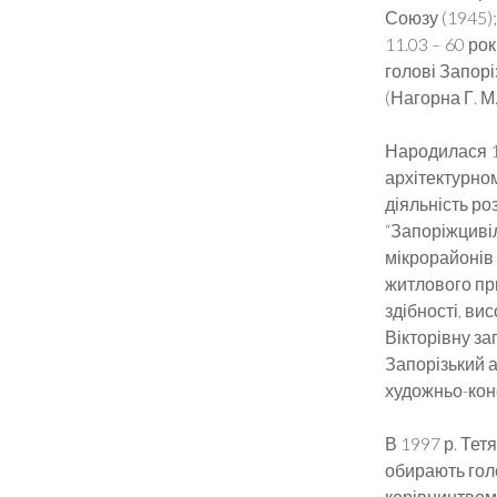
Союзу (1945)
11.03 – 60 ро
голові Запорі
(Нагорна Г. М.
Народилася 11
архітектурном
діяльність ро
“Запоріжцивіл
мікрорайонів 
житлового при
здібності, ви
Вікторівну з
Запорізький 
художньо-конс
В 1997 р. Тет
обирають голо
керівництвом 