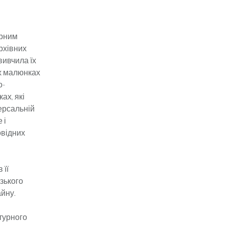
урним
рхівних
вивчила їх
их малюнках
о-
ах, які
версальній
 і
овідних
 її
ізького
айну.
ьтурного