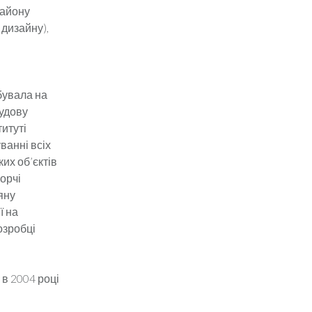
району
 дизайну),
обувала на
рудову
итуті
ванні всіх
их об’єктів
орчі
яну
ї на
озробці
 в 2004 році