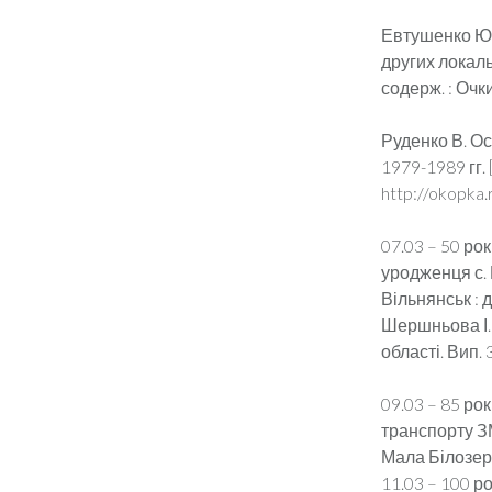
Евтушенко Ю.
других локаль
содерж. : Очк
Руденко В. О
1979-1989 гг.
http://okopka.
07.03 – 50 ро
уродженця с. 
Вільнянськ : д
Шершньова І. –
області. Вип. 3
09.03 – 85 ро
транспорту ЗМ
Мала Білозер
11.03 – 100 р