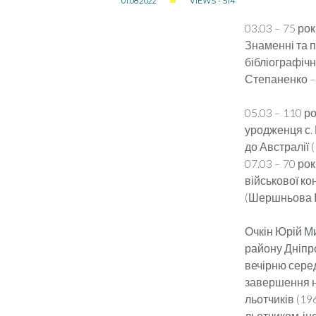
01.08.2022
VIEWS - 514
03.03 – 75 ро
Знаменні та п
бібліографічни
Степаненко – 
05.03 – 110 р
уродженця с. 
до Австралії 
07.03 – 70 ро
військової ко
(Шершньова І.
Очкін Юрій М
району Дніпро
вечірню серед
завершення н
льотчиків (1
льотчиком-ін