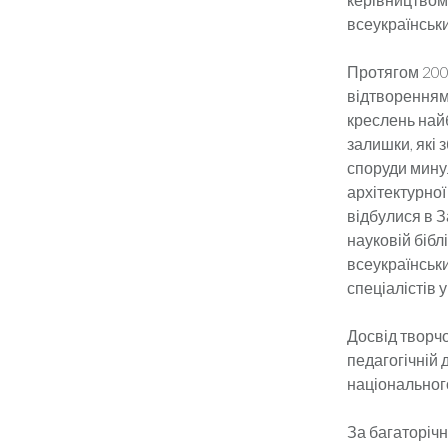
всеукраїнськ
Протягом 200
відтворенням
креслень найб
залишки, які 
споруди минул
архітектурної
відбулися в З
науковій біблі
всеукраїнськ
спеціалістів у
Досвід творчо
педагогічній 
національного
За багаторічн