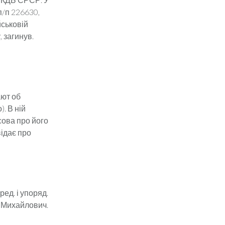
п/п 226630,
йськовій
, загинув.
ают об
. В ній
ова про його
відає про
ред. і упоряд.
ій Михайлович.