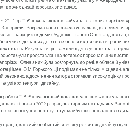
их творчих дизайнерських виставках.
6-2013 рр. Т. Єншуєва активно займалася історико-архітект
 Запоріжжя. Зокрема вона провела унікальне дослідження а
ільш значущих і відомих будинків старого Олександрівська, 
збереглися до наших днів і на їх основі відтворила в графічн
их століть. Результати цієї важливої для суспільства історик
 роботи були представлені на чотирьох персональних виставк
апоріжжі. Одна з них була розгорнута, до речі, в обласній уні
отеці імені О.М. Горького. Ці події мали не тільки місцевий, але
ий резонанс, а досягнення автора отримали високу оцінку пр
 галузі архітектури і дизайну.
ї роботи Т. В. Єншуєвої знайшов своє успішне застосування в
діяльності, вона з 2002 р. працює старшим викладачем Запор
 технічного університету, готує майбутніх спеціалістів із диз
у працю, вагомий особистий внесок у розвиток дизайну і кул