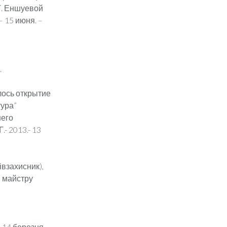
Т. Еншуевой
– 15 июня. –
.
лось открытие
тура”
шего
- 2013.- 13
івзахисник),
, майстру
 14 березня