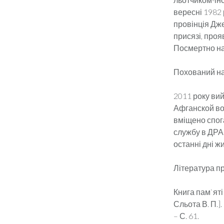
вересні 1982
провінція Дже
присязі, проя
Посмертно на
Похований на
2011 року ви
Афганской вой
вміщено спог
службу в ДРА 
останні дні ж
Література пр
Книга пам`яті 
Сльота В. П.].
– С. 61.