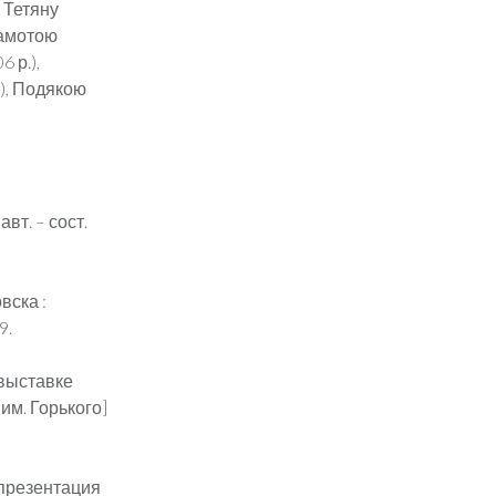
 Тетяну
рамотою
 р.),
.), Подякою
вт. – сост.
вска :
9.
 выставке
им. Горького]
 презентация