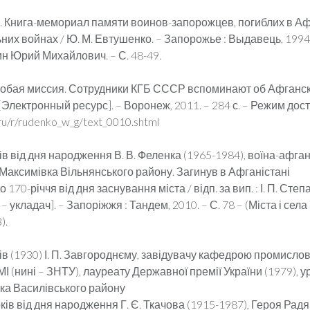
 Книга-мемориал памяти воинов-запорожцев, погиблих в Аф
них войнах / Ю. М. Евтушенко. – Запорожье : Выдавець, 1994. 
ин Юрий Михайлович. – С. 48-49.
собая миссия. Сотрудники КГБ СССР вспоминают об Афганск
 [Электронный ресурс]. – Воронеж, 2011. – 284 с. – Режим дост
ru/r/rudenko_w_g/text_0010.shtml
ків від дня народження В. В. Феленка (1965-1984), воїна-афга
Максимівка Вільнянського району. Загинув в Афганістані
о 170-річчя від дня заснування міста / відп. за вип. : І. П. Степ
 укладач]. – Запоріжжя : Тандем, 2010. – С. 78 – (Міста і села
).
ків (1930) І. П. Завгороднєму, завідувачу кафедрою промисло
І (нині – ЗНТУ), лауреату Державної премії України (1979), 
ка Василівського району
оків від дня народження Г. Є. Ткачова (1915-1987), Героя Рад