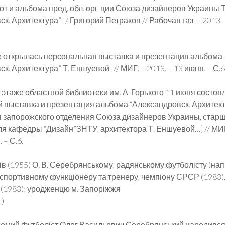
от и альбома пред. обл. орг-ции Союза дизайнеров Украины 
к. Архитектура”] / Григорий Петраков // Рабочая газ. – 2013. 
е открылась персональная выставка и презентация альбома
к. Архитектура” Т. Еншуевой] // МИГ. – 2013. – 13 июня. – С.6
 этаже областной библиотеки им. А. Горького 11 июня состоя
 выставка и презентация альбома “Александровск. Архитек
 запорожского отделения Союза дизайнеров Украины, стар
я кафедры “Дизайн”ЗНТУ, архитектора Т. Еншуевой…] // МИГ.
 – С.6.
ків (1955) О. В. Серебрянському, радянському футболісту (нап
 спортивному функціонеру та тренеру, чемпіону СРСР (1983)
(1983); уродженцю м. Запоріжжя
.)
домий футболіст Олег Васильович Серебрянський народився