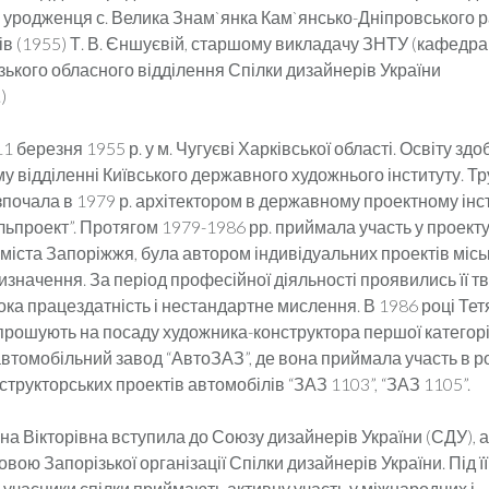
; уродженця с. Велика Знам`янка Кам`янсько-Дніпровського 
ків (1955) Т. В. Єншуєвій, старшому викладачу ЗНТУ (кафедра
зького обласного відділення Спілки дизайнерів України
)
 березня 1955 р. у м. Чугуєві Харківської області. Освіту зд
у відділенні Київського державного художнього інституту. Т
зпочала в 1979 р. архітектором в державному проектному інст
ьпроект”. Протягом 1979-1986 рр. приймала участь у проекту
міста Запоріжжя, була автором індивідуальних проектів міськ
значення. За період професійної діяльності проявились її тв
сока працездатність і нестандартне мислення. В 1986 році Тет
апрошують на посаду художника-конструктора першої категорі
автомобільний завод “АвтоЗАЗ”, де вона приймала участь в р
трукторських проектів автомобілів “ЗАЗ 1103”, “ЗАЗ 1105”.
яна Вікторівна вступила до Союзу дизайнерів України (СДУ), а
вою Запорізької організації Спілки дизайнерів України. Під її
учасники спілки приймають активну участь у міжнародних і