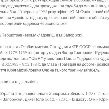
 року відряджений для проходження служби до Афганістану, 
лалабад. 13 вересня 1983 року офіцер Ю. М. Очкін, вірний ві
вивши мужність і відвагу при виконанні військового обов’язку
городжений орденом Червоної Зірки.
 Першотравневому кладовищі в м. Запоріжжі.
йшла книга «Особая миссия. Сотрудники КГБ СССР вспомин
не. 1979-1989 гг.» (автор-укладач Віктор Григорович Руденко)
ади полковника ФСБ РФ у відставці Павла Федоровича Кудас
(8.02.1982 – 8.02.1984), де глава «Трагедия на дороге» розпо
иття Юрія Михайловича Очкіна та його трагічну загибель.
о життя та діяльність
України. Інтернаціоналісти. Запорізька область. Т. 23 (і) / [гол. 
 – Запоріжжя : Дике Поле, 2012. – 320 с. – Із змісту : Очкін Юр