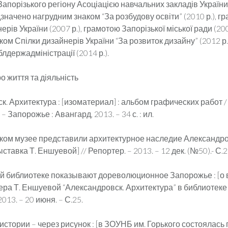
апорізького регіону Асоціацією навчальних закладів України
дзначено нагрудним знаком “За розбудову освіти” (2010 р.), г
ерів України (2007 р.), грамотою Запорізької міської ради (2006
ом Спілки дизайнерів України “За розвиток дизайну” (2012 р
блдержадміністрації (2014 р.).
о життя та діяльність
. Архитектура : [изоматериал] : альбом графических работ / а
– Запорожье : Авангард, 2013. – 34 с. : ил.
ком музее представили архитектурное наследие Александро
ставка Т. Еншуевой] // Репортер. – 2013. – 12 дек. (№50).- С.2
й библиотеке показывают дореволюционное Запорожье : [о
ера Т. Еншуевой “Александровск. Архитектура” в библиотеке 
2013. – 20 июня. – С.25.
 истории – через рисунок : [в ЗОУНБ им. Горького состоялась