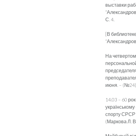
выставки раб
“Александровс
С. 4.
[В библиотек
“Александровс
На четвертом
персональной
председателя
преподавател
июня. – (№24).
14.03 – 60 ро
українському
спорту СРСР 
(Маркова Л. В
Майбутній ві