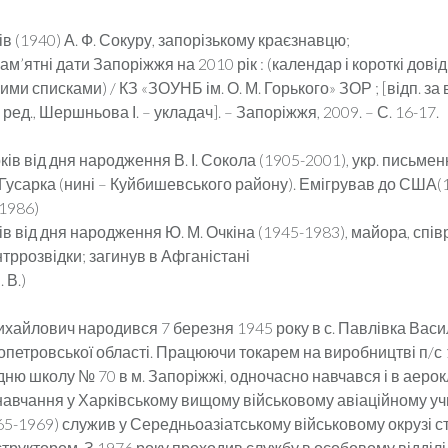
ків (1940) А. Ф. Сокуру, запорізькому краєзнавцю;
ам’ятні дати Запоріжжя на 2010 рік : (календар і короткі довід
ми списками) / КЗ «ЗОУНБ ім. О. М. Горького» ЗОР ; [відп. за вип
ред., Шершньова І. – укладач]. – Запоріжжя, 2009. – С. 16-17.
оків від дня народження В. І. Сокола (1905-2001), укр. письмен
Гусарка (нині – Куйбишевського району). Емігрував до США(1
(1986)
ків від дня народження Ю. М. Очкіна (1945-1983), майора, спі
нтррозвідки; загинув в Афганістані
 В.)
ихайлович народився 7 березня 1945 року в с. Павлівка Васи
петровської області. Працюючи токарем на виробництві п/с 1
ню школу № 70 в м. Запоріжжі, одночасно навчався і в аерокл
авчання у Харківському вищому військовому авіаційному у
965-1969) служив у Середньоазіатському військовому окрузі 
структором. З 1976 року проходив службу в особовому відділ