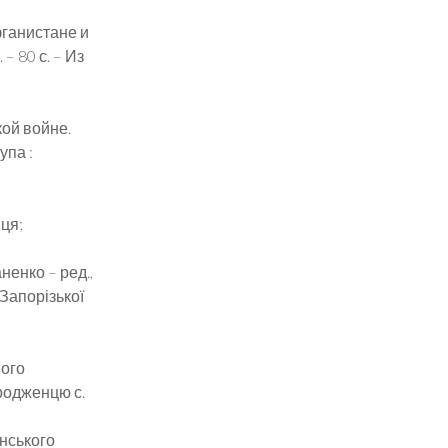
ганистане и
– 80 с. – Из
ой войне.
упа :
нця;
аненко – ред.,
 Запорізької
вого
уродженцю с.
янського