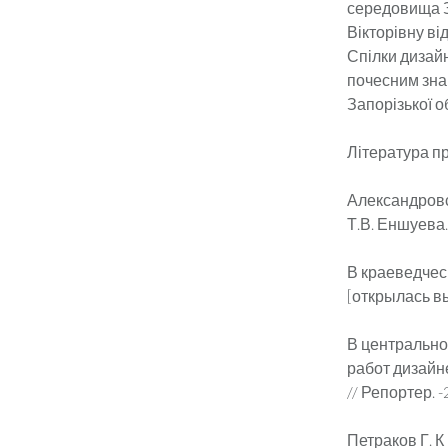
середовища З
Вікторівну ві
Спілки дизайн
почесним знак
Запорізької о
Література пр
Александровск
Т.В. Еншуева. 
В краеведчес
[открылась вы
В центрально
работ дизайн
// Репортер. -
Петраков Г. К