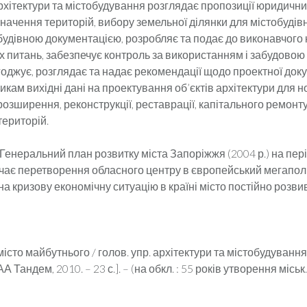
рхітектури та містобудування розглядає пропозиції юридични
начення територій, вибору земельної ділянки для містобудів
обудівною документацією, розробляє та подає до виконавчого 
х питань, забезпечує контроль за використанням і забудовою
годжує, розглядає та надає рекомендації щодо проектної доку
кам вихідні дані на проектування об’єктів архітектури для н
розширення, реконструкції, реставрації, капітального ремонту
територій.
енеральний план розвитку міста Запоріжжя (2004 р.) на пер
чає перетворення обласного центру в європейський мегаполі
 кризову економічну ситуацію в країні місто постійно розви
істо майбутнього / голов. упр. архітектури та містобудування
А Тандем, 2010. – 23 с.]. – (на обкл. : 55 років утворення міськ.