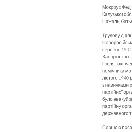
Мокроус Феді
Калузької обл
Нажаль, батьк
Трудову діяль
Новоросійськ 
серпень 1934 
Запорізького 
Після закінч
помічника мот
лютого 1940 р
з навичками 
партійної орг
було евакуйо
партійну орга
державного та
Першою посад