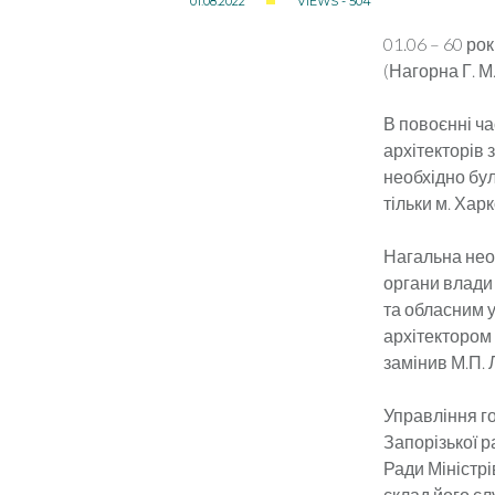
01.08.2022
VIEWS - 504
01.06 – 60 ро
(Нагорна Г. М.
В повоєнні ча
архітекторів з
необхідно бул
тільки м. Харк
Нагальна необ
органи влади 
та обласним у
архітектором 
замінив М.П. 
Управління г
Запорізької р
Ради Міністрі
склад його сл