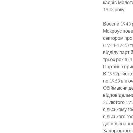
кадрів Молото
1943 року.
Восени 1943 р
Мокроус повер
сектором про
(1944-1945) т
відділу парті
трьох років (
Партійна при
В 1952р. його
по 1963 він о
Обіймаючи де
відповідальн
26 лютого 19
сільському го
сільського г
досвід, знан
Запорізького 