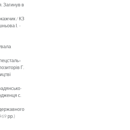
я. Загинув в
окажчик / КЗ
шньова І. –
нувала
спецсталь»
позиторів Г.
ицтві
 радянсько-
одженця с.
о державного
69 рр.)