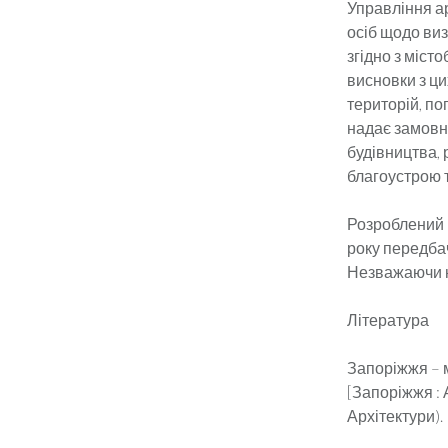
Управління а
осіб щодо виз
згідно з міст
висновки з ци
територій, по
надає замовни
будівництва, 
благоустрою 
Розроблений Г
року передба
Незважаючи на
Література
Запоріжжя – м
[Запоріжжя : А
Архітектури).