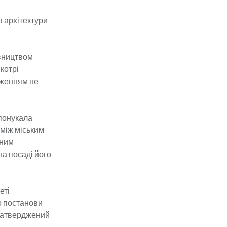
я архітектури
івництвом
 котрі
дженням не
спонукала
оміж міським
вним
на посаді його
еті
о постанови
в затверджений