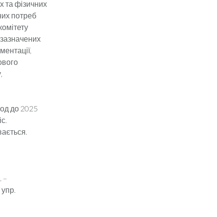
х та фізичних
них потреб
комітету
 зазначених
ментації,
ового
,
іод до 2025
с.
вається.
. –
 упр.