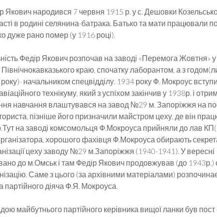
р Якович народився 7 червня 1915 р. у с. Дешовки Козельськ
асті в родині селянина-батрака. Батько та мати працювали п
о дуже рано помер (у 1916 році).
ність Федір Якович розпочав на заводі «Перемога Жовтня» у 
Північнокавказького краю, спочатку лаборантом, а з годом(л
року)- начальником спецвідділу. 1934 року Ф. Мокроус вступ
авіаційного технікуму, який з успіхом закінчив у 1938р. і отр
ення навчання влаштувався на завод №29 м. Запоріжжя на п
ориста, пізніше його призначили майстром цеху, де він пра
.Тут на заводі комсомольця Ф.Мокроуса прийняли до лав КП(б
організатора, хорошого фахівця Ф.Мокроуса обирають секре
анізації цеху заводу №29 м.Запоріжжя (1940-1941). У вересні
вано до м.Омськ і там Федір Якович продовжував (до 1943р.)
нізацію. Саме з цього (за архівними матеріалами) розпочина
 партійного діяча Ф.Я. Мокроуса.
ою майбутнього партійного керівника вищої ланки був пост 