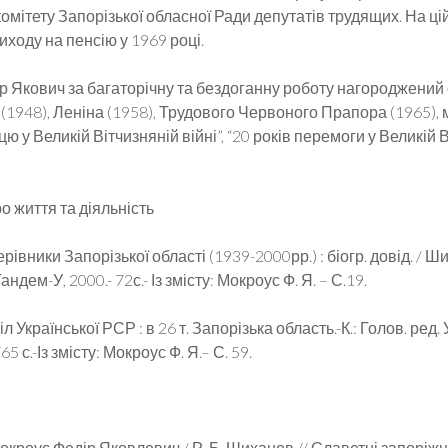
омітету Запорізької обласної Ради депутатів трудящих. На цій
иходу на пенсію у 1969 році.
р Якович за багаторічну та бездоганну роботу нагороджени
(1948), Леніна (1958), Трудового Червоного Прапора (1965),
ю у Великій Вітчизняній війні”, “20 років перемоги у Великій 
о життя та діяльність
рівники Запорізької області (1939-2000рр.) : біогр. довід. / Ши
ндем-У, 2000.- 72с.- Із змісту: Мокроус Ф. Я. – С.19.
 сіл Української РСР : в 26 т. Запорізька область.-К.: Голов. ред
5 с.-Із змісту: Мокроус Ф. Я.– С. 59.
кроус Федір Яковлевич / Р. Б. Шиханов // Славетні запоріжц