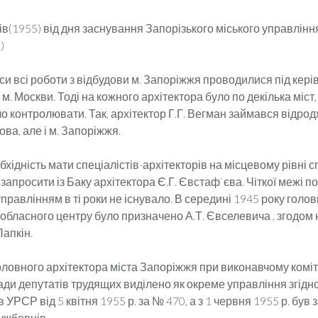
ків(1955) від дня заснування Запорізького міського управлінн
)
си всі роботи з відбудови м. Запоріжжя проводилися під кер
 м. Москви. Тоді на кожного архітектора було по декілька міст,
о контролювати. Так, архітектор Г.Г. Вегман займався відро
ова, але і м. Запоріжжя.
хідність мати спеціалістів-архітекторів на місцевому рівні 
запросити із Баку архітектора Є.Г. Євстаф`єва. Чіткої межі п
правлінням в ті роки не існувало. В середині 1945 року голо
обласного центру було призначено А.Т. Євселевича , згодом 
Лапкін.
оловного архітектора міста Запоріжжя при виконавчому коміт
ади депутатів трудящих виділено як окреме управління згідн
в УРСР від 5 квітня 1955 р. за № 470, а з 1 червня 1955 р. бу
ужбовців.