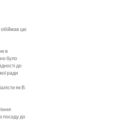
й обіймав цю
не в
оно було
ідності до
кої ради
алісти як В.
ління
ю посаду до