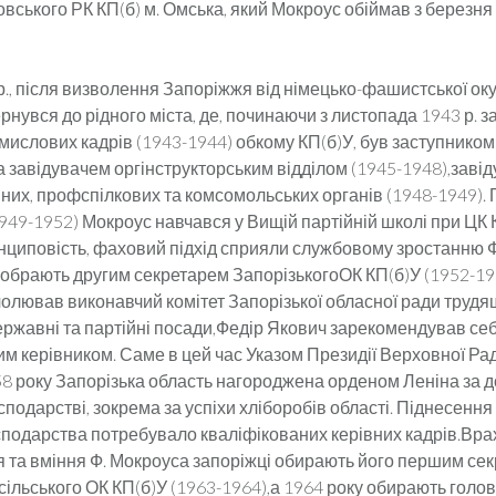
вського РК КП(б) м. Омська, який Мокроус обіймав з березня
., після визволення Запоріжжя від німецько-фашистської окуп
нувся до рідного міста, де, починаючи з листопада 1943 р. з
мислових кадрів (1943-1944) обкому КП(б)У, був заступником
а завідувачем оргінструкторським відділом (1945-1948),заві
йних, профспілкових та комсомольських органів (1948-1949).
1949-1952) Мокроус навчався у Вищій партійній школі при ЦК 
нциповість, фаховий підхід сприяли службовому зростанню 
 обрають другим секретарем ЗапорізькогоОК КП(б)У (1952-195
чолював виконавчий комітет Запорізької обласної ради трудя
ржавні та партійні посади,Федір Якович зарекомендував се
им керівником. Саме в цей час Указом Президії Верховної Ра
58 року Запорізька область нагороджена орденом Леніна за д
сподарстві, зокрема за успіхи хліборобів області. Піднесення
осподарства потребувало кваліфікованих керівних кадрів.Вр
ня та вміння Ф. Мокроуса запоріжці обирають його першим се
сільського ОК КП(б)У (1963-1964),а 1964 року обирають голо