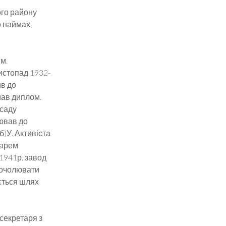
ого району
о наймах.
м.
истопад 1932-
ив до
имав диплом.
осаду
цював до
)У. Активіста
тарем
 1941р. завод
 очолювати
ється шлях
секретаря з