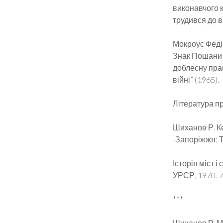
виконавчого к
трудився до в
Мокроус Феді
Знак Пошани 
доблесну прац
війні” (1965).
Література пр
Шиханов Р. Ке
-Запоріжжя: Та
Історія міст і
УРСР, 1970.-76
***
Шиханов Р. Мо