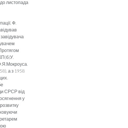
 до листопада
ації, Ф.
авідував
 завідувача
дувачем
 Протягом
КП(б)У.
Ф.Я.Мокроуса.
8), а з 1958
щих.
бе
ди СРСР від
осягнення у
 розвитку
аховуючи
кретарем
вою