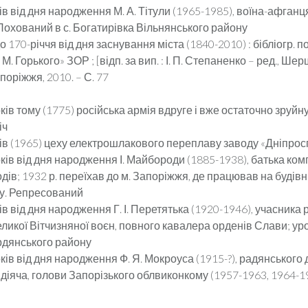
ків від дня народження М. А. Тітули (1965-1985), воїна-афганц
Похований в с. Богатирівка Вільнянського району
о 170-річчя від дня заснування міста (1840-2010) : бібліогр. п
М. Горького» ЗОР ; [відп. за вип. : І. П. Степаненко – ред., Шер
поріжжя, 2010. – С. 77
оків тому (1775) російська армія вдруге і вже остаточно зруй
іч
ків (1965) цеху електрошлакового переплаву заводу «Дніпро
оків від дня народження І. Майбороди (1885-1938), батька ком
дів; 1932 р. переїхав до м. Запоріжжя, де працював на будівн
у. Репресований
ків від дня народження Г. І. Перетятька (1920-1946), учасника
еликої Вітчизняної воєн, повного кавалера орденів Слави; ур
дянського району
оків від дня народження Ф. Я. Мокроуса (1915-?), радянськог
 діяча, голови Запорізького облвиконкому (1957-1963, 1964-19
)