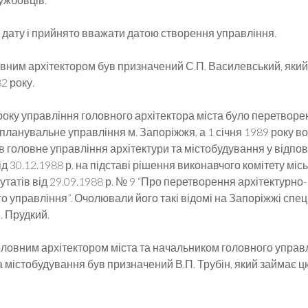
 дату і прийнято вважати датою створення управління.
овним архітектором був призначений С.П. Василевський, яки
2 року.
року управління головного архітектора міста було перетворе
планувальне управління м. Запоріжжя, а 1 січня 1989 року в
 головне управління архітектури та містобудування у відпов
д 30.12.1988 р. на підставі рішення виконавчого комітету місь
татів від 29.09.1988 р. № 9 “Про перетворення архітектурно-
 управління”. Очолювали його такі відомі на Запоріжжі спеці
. Прудкий.
головним архітектором міста та начальником головного управ
а містобудування був призначений В.П. Трубін, який займає ц