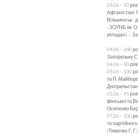
03.06 – 50 ро
Афганістані. 
Вільнянськ : д
«ЗОУНБ ім. О. 
укладач]. – За
04.06 – 240 р
Запорозьку С
04.06 – 50 ро
05.06 – 130 р
та П. Майборо
Дніпрельстан
05.06 – 95 ро
фінської та В
Осипенко Бер
07.06 – 100 р
та партійного
(Тимочко Г. Г.