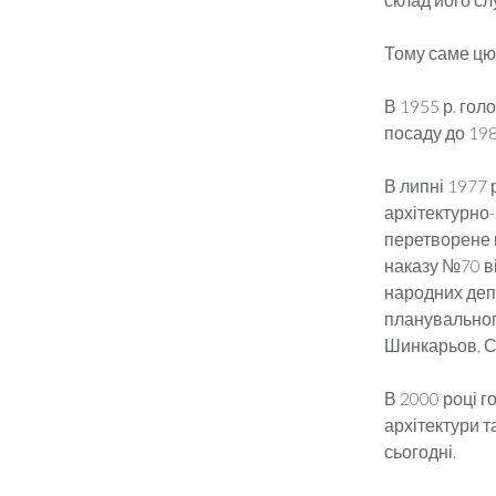
Тому саме цю
В 1955 р. гол
посаду до 198
В липні 1977 
архітектурно-
перетворене в
наказу №70 ві
народних депу
планувального
Шинкарьов, С
В 2000 році 
архітектури т
сьогодні.