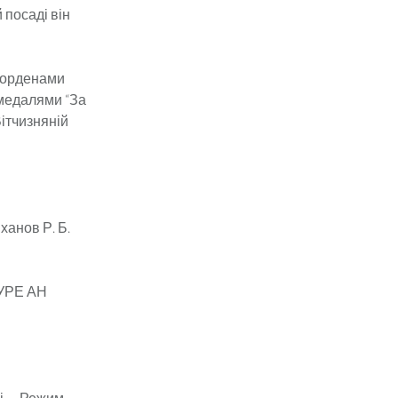
 посаді він
й орденами
 медалями “За
Вітчизняній
ханов Р. Б.
. УРЕ АН
і. – Режим