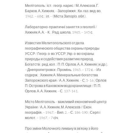
Мелітополь : іст.- геогр. нарис / М. Алексєєв, Г.
Барков, А. Хижняк. – Запоріжжя : Кн.-газ. вид-во,
1962. – 68 с. : іл. – (Міста Запоріз. обл.).
Лабораторно-практичні заняття з геології /
Хижняк А. А. – К. : Рад. школа, 1965. – 145 с.
Известия Мелитопольского отдела
географического общества охраны природы
УССР / Геогр. о-во УССР, Укр. о-во охраны
природы и содействия развитию природ.
Богатств ; ред. кол. : П. П. Орлов, А. А. Хижняк [и др.].
– Днепропетровск : Промінь, 1965. – 172 с. – Из
содерж. : Хижняк А. Минеральные богатства
Запорожского края / А. А. Хижняк. – С. 5-16 ; Орлов
П. Острова в Каховском водохранилище / П. П.
Орлов, А. А. Хижняк. – С. 137-141.
Місто Мелітополь – важливий економічний центр
України / А. А. Хижняк, М. Алексєєв // Екон.
географія. – 1967. – Вип. 2. – С. 184-190 ; Серп і
молот. – 1967. – 7 січ.
Про зміни Молочного лиману в зв’язку з його