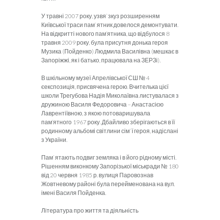
У травні 2007 року, узвя`зкуз розширенням
Київської траси пам`ятник довелося демонтувати.
На відкритті нового пам’ятника, що відбулося 8
травня 2009 року, була присутня донька героя
Музика (Пойденко) Людмила Василівна (мешкає в
Запоріжжі, як і батько, працювала на ЗЕРЗі).
В шкільному музеї Апрелівської СШ № 4
єекспозиція, присвячена герою. Вчителька цієї
школи Трегубова Надія Миколаївна листувалася з
дружиною Василя Федоровича – Анастасією
Лаврентіївною, з якою потоваришувала
пам’ятного 1967 року. Дбайливо зберігаються в її
родинному альбомі світлини сім`ї героя, надіслані
з України.
Пам`ятають подвиг земляка і в його рідному місті.
Рішенням виконкому Запорізької міськради № 180
від 20 червня 1985 р. вулиця Паровознав
Жовтневому районі була перейменована на вул.
імені Василя Пойденка.
Література про життя та діяльність