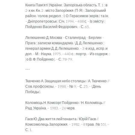
Книга Пам’яті України : Запорізька область. Т. 1 : в
2-х кн. Кн. 2 : місто Запоріжжя (П-Я) ; Запорізький
район / голов. редкол. : І. О. Герасимов (керів.) та ін.
– Дніпропетровськ : Січ, 1994. – 488 с. – Із змісту :
Пойденко Василий Федорович. – С. 65.
Лелюшенко Д. Москва – Сталинград – Берлин –
Прага : записки командарма / Д. Д. Лелюшенко ;
генерал армии Д. Д. Лелюшенко. – 3-е изд., испр. и
доп. – М. : Наука, 1975. – 440 с. : портр. – Из содерж. :
[о В. Ф. Пойденко]. – С. 78-79.
***
Ткаченко А. Защищая небо столицы / А. Ткаченко //
Сов. профсоюзы. – 1988. – № 9. – С. 25. – (День
Победы).
Коломієць Н. Комсорг Пойденко / Н. Коломієць //
Рад. Україна. – 1983. – 26 черв.
Гаєв Ю. Два життя лейтенанта / Юрій Гаєв //
Комсомолець Запоріжжя. – 1982. – 8 трав. (№ 55). –
С. 1.