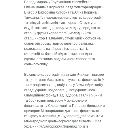
Володимирович Трубчанінов, хормейстер –
Олена Іванівна Корнєєва, педагоги-хореографи –
Вікторія Вікторівна Хуторна та Аліна Ігорівна
Тимохіна. Тут навчаються мистецтву хореографії
та співу діти віком від 5 до 16 років. Структура
студії включає підготовчу, молодшу, середню та
старшу групи з хореографії, молодший та
старший хор. Навчання у студії здійснюється на
основі авторської навчальної програми, яка
розрахована на 10 років і складається із
класичній та базовій підготовки з народно-
сценічного танцю, академічного хорового та
сольного співу.
Вокально-хореографічна студія «Чайка» – призер
та дипломант багатьох конкурсів та фестивалів. У
2005 році вихованці побували у Великобританії у
складі української делегації Всеукраїнського
благодійного фонду Надії і Добра, стали срібним
та бронзовим призером Міжнародного
фестивалю – у Словаччині (м. Попрад), бронзовим
призером Міжнародного дитячого фестивалю-
конкурсу в Угорщині (м. Будапешт), дипломантом
Міжнародного фольклорного фестивалю «Сила
України» (м. Запоріжжя). Зорепад призів