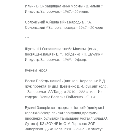
Ильин В. Он защищал небо Москвы / В. Ильин //
Индустр. Запорожье. – 1967. – 20 июня.
Солонський А. Йшла війна народна… / А.
Солонський // Запоріз. правда. – 1967. – 20 черв.
***
Шуклин Н. Он защищал небо Москвы : [стих.,
посвящен. памяти В. Ф. Пойденко] / Н. Шуклин //
Индустр. Запорожье. – 1969. – 9 февр.
Іменем Героя
Весна Победы нашей / [авт. кол. : Короленко В. Д.
(рук. проекта) [и др.] ; Шевченко В. И. (рук. авт. кол.)].
– Запорожье : АА Тандем, 2010. – 288 с. : ил. – Из
содерж. : Улица Василия Пойденко. – С. 170.
Вулиці Запоріжжя – дзеркало історії : (довідник і
короткі бібліогр. списки про вулиці, провулки,
проспекти, бульвари та майдани міста) / [уклад. О.
Дутова] ; КЗ «ЗОУНБ ім. О. М. Горького» ЗОР. –
Запоріжжя : Дике Поле, 2008. – 268 с. – Із змісту :