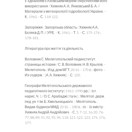
з`єднанням з Азовським морем і перспективи його
використання / Хижняк А. А., Янковський Б. А. //
Матеріали з метеорології і гідробіології України. –
К., 1963. – С. 118-122.
Запоріжжя ; Запорізька область / Хижняк А.А.,
Бєляєв Д. П. // УРЕ. – К., 1961. – Т. 5. – С. 175-176 ;
178-181.
Література про життя та діяльність
Воловник С. Мелитопольский пединститут:
страницы истории / С. В. Воловник, Н. В. Крылов. –
Мелитополь : Изд. дом МГТ, 2014. – 170 с. : фото. –
Из содерж. : [А. А. Хижняк]. – С. 120.
Географи Мелітопольського державного
педагогічного інституту (1961-1990 рр.) : іст.
нарис. Ч. 1 / О. С. Арабаджі [та ін.] ; Мелітоп. держ.
пед. ун-т ім. Б. Хмельницького. – Мелітополь :
Видав. будинок ММД, 2010. – 180 с. : іл. – Із змісту :
Хижняк Андрій Андрійович. – С. 5, 7-12, 16-20, 76-
77, 88, 89, 91, 92, 93, 94, 118, 121-122, 123, 174, 176,
177.