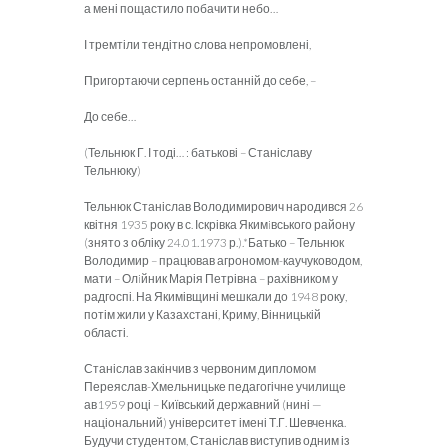
а мені пощастило побачити небо…
І тремтіли тендітно слова непромовлені,
Пригортаючи серпень останній до себе, –
До себе…
(Тельнюк Г. І тоді… : батькові – Станіславу
Тельнюку)
Тельнюк Станіслав Володимирович народився 26
квітня 1935 року в с. Іскрівка Якимiвського району
(знято з обліку 24.01.1973 р.).*Батько – Тельнюк
Володимир – працював агрономом-каучуководом,
мати – Олiйник Марія Петрівна – рахівником у
радгоспі. На Якимівщині мешкали до 1948 року,
потім жили у Казахстані, Криму, Вінницькій
області.
Станіслав закінчив з червоним дипломом
Переяслав-Хмельницьке педагогічне училище
ав1959 році – Київський державний (нині —
національний) університет імені Т.Г. Шевченка.
Будучи студентом, Станіслав виступив одним із