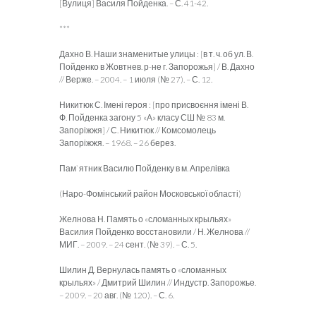
[Вулиця] Василя Пойденка. – С. 41-42.
***
Дахно В. Наши знаменитые улицы : [в т. ч. об ул. В.
Пойденко в Жовтнев. р-не г. Запорожья] / В. Дахно
// Верже. – 2004. – 1 июля (№ 27). – С. 12.
Никитюк С. Імені героя : [про присвоєння імені В.
Ф. Пойденка загону 5 «А» класу СШ № 83 м.
Запоріжжя] / С. Никитюк // Комсомолець
Запоріжжя. – 1968. – 26 берез.
Пам`ятник Василю Пойденку в м. Апрелівка
(Наро-Фомінський район Московської області)
Желнова Н. Память о «сломанных крыльях»
Василия Пойденко восстановили / Н. Желнова //
МИГ. – 2009. – 24 сент. (№ 39). – С. 5.
Шилин Д. Вернулась память о «сломанных
крыльях» / Дмитрий Шилин // Индустр. Запорожье.
– 2009. – 20 авг. (№ 120). – С. 6.