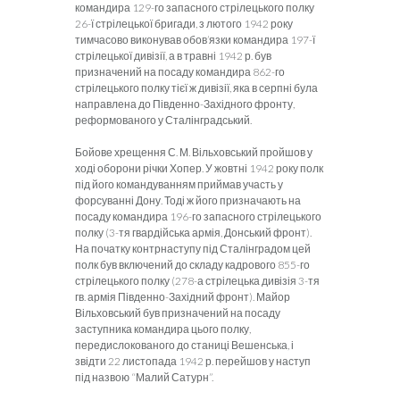
командира 129-го запасного стрілецького полку
26-ї стрілецької бригади, з лютого 1942 року
тимчасово виконував обов’язки командира 197-ї
стрілецької дивізії, а в травні 1942 р. був
призначений на посаду командира 862-го
стрілецького полку тієї ж дивізії, яка в серпні була
направлена до Південно-Західного фронту,
реформованого у Сталінградський.
Бойове хрещення С. М. Вільховський пройшов у
ході оборони річки Хопер. У жовтні 1942 року полк
під його командуванням приймав участь у
форсуванні Дону. Тоді ж його призначають на
посаду командира 196-го запасного стрілецького
полку (3-тя гвардійська армія, Донський фронт).
На початку контрнаступу під Сталінградом цей
полк був включений до складу кадрового 855-го
стрілецького полку (278-а стрілецька дивізія 3-тя
гв. армія Південно-Західний фронт). Майор
Вільховський був призначений на посаду
заступника командира цього полку,
передислокованого до станиці Вешенська, і
звідти 22 листопада 1942 р. перейшов у наступ
під назвою “Малий Сатурн”.