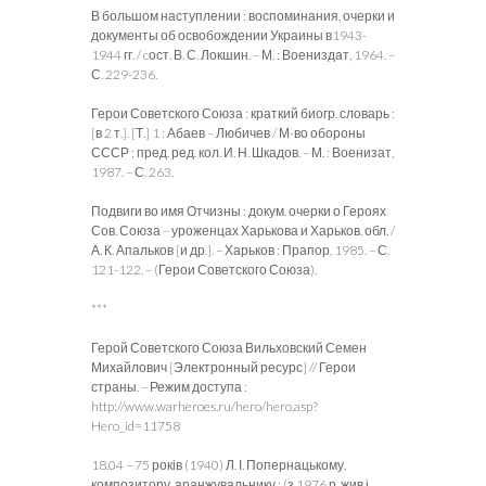
В большом наступлении : воспоминания, очерки и
документы об освобождении Украины в1943-
1944 гг. / cост. В. С. Локшин. – М. : Воениздат, 1964. –
С. 229-236.
Герои Советского Союза : краткий биогр. словарь :
[в 2 т.]. [Т.] 1 : Абаев – Любичев / М-во обороны
СССР ; пред. ред. кол. И. Н. Шкадов. – М. : Военизат,
1987. – С. 263.
Подвиги во имя Отчизны : докум. очерки о Героях
Сов. Союза – уроженцах Харькова и Харьков. обл. /
А. К. Апальков [и др.]. – Харьков : Прапор, 1985. – С.
121-122. – (Герои Советского Союза).
***
Герой Советского Союза Вильховский Семен
Михайлович [Электронный ресурс] // Герои
страны. – Режим доступа :
http://www.warheroes.ru/hero/hero.asp?
Hero_id=11758
18.04 – 75 років (1940) Л. І. Попернацькому,
композитору, аранжувальнику ; (з 1976 р. жив і