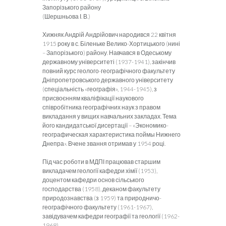
Запорізького району
(Шершньова І. В.)
Хижняк Андрій Андрійович народився 22 квітня
1915 року в с. Біленьке Велико-Хортицького (нині
– Запорізького) району. Навчався в Одеському
державному університеті (1937-1941), закінчив
повний курс геолого-географічного факультету
Дніпропетровського державного університету
(спеціальність «географія», 1944-1945), з
присвоєнням кваліфікації наукового
співробітника географічних наук з правом
викладання у вищих навчальних закладах. Тема
його кандидатської дисертації – «Экономико-
географическая характеристика поймы Нижнего
Днепра». Вчене звання отримав у 1954 році.
Під час роботи в МДПІ працював старшим
викладачем геології кафедри хімії (1953),
доцентом кафедри основ сільського
господарства (1958), деканом факультету
природознавства (з 1959) та природничо-
географічного факультету (1961-1967),
завідувачем кафедри географії та геології (1962-
1968).