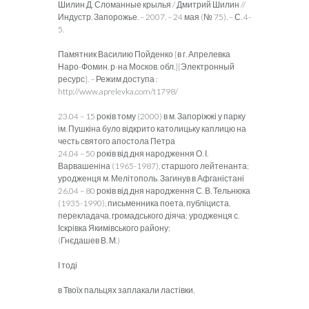
Шилин Д. Сломанные крылья / Дмитрий Шилин //
Индустр. Запорожье. – 2007. – 24 мая (№ 75). – С. 4-
5.
Памятник Василию Пойденко [в г. Апрелевка
Наро-Фомин. р-на Москов. обл.][Электронный
ресурс]. – Режим доступа :
http://www.aprelevka.com/t1798/
23.04 – 15 років тому (2000) в м. Запоріжжі у парку
ім. Пушкіна було відкрито католицьку каплицю на
честь святого апостола Петра
24.04 – 50 років від дня народження О. І.
Варвашеніна (1965-1987), старшого лейтенанта;
уродженця м. Мелітополь. Загинув в Афганістані
26.04 – 80 років від дня народження С. В. Тельнюка
(1935-1990), письменника поета, публіциста,
перекладача, громадського діяча; уродженця с.
Іскрівка Якимівського району;
(Гнєдашев В. М.)
І тоді
в Твоїх пальцях заплакали ластівки,