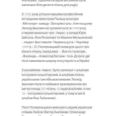
Малицька. Тодішнім складом ансамблю було
записано біля десяти пісень для радіо
З 1982 року успішно керував професійним
естрадним оркестром Палацу культури
«Металург» заводу «Запоріжсталь». Але на цьому
Леонід Іванович не зупиняється і в 1988 році
створює вокальне тріо «Аванс» у складі Юрія
Шкітуна, Ліни Розанової та Марини Мельниченко
– лаурет фестивалю «Червона рута» (Чернівці,
1989 р.). Л.І. Попернацький склав для цього тріо
багато пісень, серед яких – «Все по талонам»,
«Фазенда», «Комиссар Катани» та ін. До речі, дві
пісні завоювали широку популярність в Україні.
З ансамблем «Аванс» були записані 4 альбоми
інструментальної музики, а альбоми пісень
українською і англійською мовами. Леонід
Іванович багато займався аранжуванням, він
автор понад 500 пісень, 40 аудіоальбомів (з них
10 – інструментальної музики, у тому ж числі
альбом Яна Табачника).
Пісні Попернацького виконують відомі українські
співаки Любов і Віктор Анісімови, Олександр