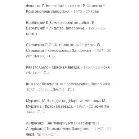
Фоменко В. Імена вічні, як життя / В. Фоменко //
Комсомолець Запоріжжя. – 1975. – 20 трав.
Вербицкий К. Земляк-герой не забыт / К.
Вербицкий // Индустр. Запорожье. – 1975. – 26
марта.
Стешенко О. Сокіл крила не склав у бою / О.
Стешенко // Комсомолець Запоріжжя. – 1967. – 30
лип. (№ 90). – С. 2.
Как это было // Красная звезда. – 1967. – 28 июня
(№ 149). – С. 4.
Ім`я твоє безсмертне // Комсомолець Запоріжжя. –
1967. – 23 черв. (№ 74). – С. 1.
Мурзина М. Находка под Наро-Фоминском / М.
Мурзина // Красная звезда. – 1967. – 22 июня (№
144). – С. 3.
Андрієнко І. Він повернувся з безсмертя / І.
Андрієнко // Комсомолець Запоріжжя. – 1967. – 21
черв. (№ 73). – С. 4.