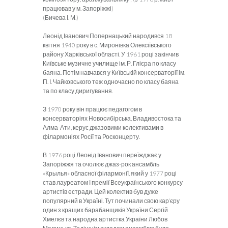
працював у м. Запоріжжі)
(Бичева І. М.)
Леонід Іванович Попернацький народився 18
квітня 1940 року в с. Миронівка Олексіївського
району Харківської області. У 1961 році закінчив
Київське музичне училище ім. Р. Глієра по класу
баяна. Потім навчався у Київській консерваторії ім.
П. І. Чайковського теж одночасно по класу баяна
та по класу диригування.
З 1970 року він працює педагогом в
консерваторіях Новосибірська, Владивостока та
Алма-Ати, керує джазовими колективами в
філармоніях Росії та Росконцерту.
В 1976 році Леонід Іванович переїжджає у
Запоріжжя та очолює джаз-рок ансамбль
«Крылья» обласної філармонії, який у 1977 році
став лауреатом І премії Всеукраїнського конкурсу
артистів естради. Цей колектив був дуже
популярний в Україні. Тут починали свою кар’єру
один з кращих барабанщиків України Сергій
Хмелєв та народна артистка України Любов