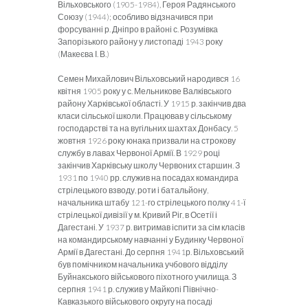
Вільховського (1905-1984), Героя Радянського
Союзу (1944); особливо відзначився при
форсуванні р. Дніпро в районі с. Розумівка
Запорізького району у листопаді 1943 року
(Макеєва І. В.)
Семен Михайлович Вільховський народився 16
квітня 1905 року у с. Мельникове Валківського
району Харківської області. У 1915 р. закінчив два
класи сільської школи. Працював у сільському
господарстві та на вугільних шахтах Донбасу. 5
жовтня 1926 року юнака призвали на строкову
службу в лавах Червоної Армії. В 1929 році
закінчив Харківську школу Червоних старшин. З
1931 по 1940 рр. служив на посадах командира
стрілецького взводу, роти і батальйону,
начальника штабу 121-го стрілецького полку 41-ї
стрілецької дивізії у м. Кривий Ріг, в Осетії і
Дагестані. У 1937 р. витримав іспити за сім класів
на командирському навчанні у Будинку Червоної
Армії в Дагестані. До серпня 1941р. Вільховський
був помічником начальника учбового відділу
Буйнакського військового піхотного училища. З
серпня 1941 р. служив у Майкопі Північно-
Кавказького військового округу на посаді