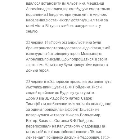
вдалося встановити ім`я льотчика. Мешканці
Апрелівки дізналися, що вже будучи смертельно
пораненим, Пойденко врятував життя мирного
населення,з останніх сил дотягнувши літака за
межі міста. Він упав, глибоко занурившись у
землю.
22 червня 1967 року останки льотчика були
бронетранспортером доставлені до літака, який
взяв курс на батьківщину героя. Мешканці м.
Апрелівка приїхали, щоб попрощатися зі своїм
«соколом». На мітингу були присутніми вдова та
донька героя.
23 червня в м. Запоріжжя провели в останню путь
льотчика-винищувача В. Ф. Пойденка. Тисячі
людей прийшли до Будинку культури ім.
Дроб`язка ЗЕРЗ, до його матері Євдокії
Тимофіївни, щоб вклонитися за синів, яких одного
за одним проводила на фронт. Із шести не
повернулися четверо: Микола, Володимир,
Віктор, Василь… Останки В. Ф. Пойденка
перепоховали на Капустяному кладовищі. На
могильній плиті викарбовані слова: «Лётчик-
лейтенант Пойденко Василий Фёдорович. 1915-