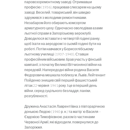
паровозоремонтному заводі. Отримавши
професію (1936), працював слюсарем на цьому
заводі. Веселий, товариський, він швидко
здружився з молодими ремонтниками.
Незабаром його обирають комсоргом
арматурного цеху. Одночасно оволодівав азами
льотної справи в Запорізькому аероклубі.
Доводилося вставати о четвертій годині ранку,
щоб їхати на аеродром і о сьомій годині бути на
роботі. Потім навчався у Борисоглібському
льотному училищі (1937-1940). Ставши
професійним військовим, брав участь у фінській
кампанії, з початку Великої Вітчизняної війни на
передовій. Напередодні війни родина Василя
Федоровича мешкала поблизу м. Львів. Лейтенант
Пойденко знищив свій перший фашистський
літак 22 червня 1941 року. І це в перший день
війни, серед суцільного безладдя, паніки,
розгубленості.
Дружина Анастасія Лаврентіївна з півторарічною
донькою Людою (1940 р. н.) та матір`ю Василя –
Євдокією Тимофієвною, разом із частинами
Червоної Армії, які відходили, повернулися до
Запоріжжя.