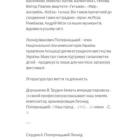
Василенко, Микола Гнатюк, Валентина Степова,
Віктор Павлик, квартети «Гетьман», «Явір»,
ансамбль «Кобза» та інші. Він також причетний до
сходження таких естрадних «зірок» як Роза
Римбаєва, Андрій Місін та інших музикантів,
відомих в усьому світі.
Леонід Іванович Попернацький – член
Національної ліги композиторів України,
правління Асоціації діячів естрадного мистецтва
України. Маестро також підтримує талановитих
дітей – продюсує їх, пише для них пісні, організує
фестивалі.
Література про життя та діяльність
Дорошенко В. Трудно бежать впереди паровоза :
[о своей профессии рассказывает наш земляк,
композитор, аранжировщик Леонид
Попернацкий] // Наш город. – 1992. – 24 июня. – С.
3.
***
Сердюк А. Попернацький Леонід