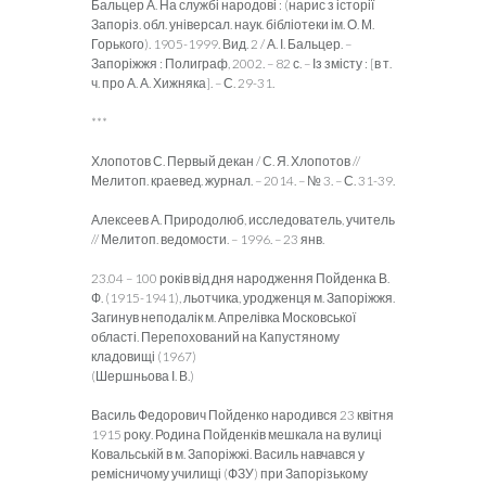
Бальцер А. На службі народові : (нарис з історії
Запоріз. обл. універсал. наук. бібліотеки ім. О. М.
Горького). 1905-1999. Вид. 2 / А. І. Бальцер. –
Запоріжжя : Полиграф, 2002. – 82 с. – Із змісту : [в т.
ч. про А. А. Хижняка]. – С. 29-31.
***
Хлопотов С. Первый декан / С. Я. Хлопотов //
Мелитоп. краевед. журнал. – 2014. – № 3. – С. 31-39.
Алексеев А. Природолюб, исследователь, учитель
// Мелитоп. ведомости. – 1996. – 23 янв.
23.04 – 100 років від дня народження Пойденка В.
Ф. (1915-1941), льотчика, уродженця м. Запоріжжя.
Загинув неподалік м. Апрелівка Московської
області. Перепохований на Капустяному
кладовищі (1967)
(Шершньова І. В.)
Василь Федорович Пойденко народився 23 квітня
1915 року. Родина Пойденків мешкала на вулиці
Ковальській в м. Запоріжжі. Василь навчався у
ремісничому училищі (ФЗУ) при Запорізькому