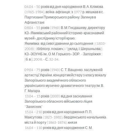
04.04 – 50 років від дня народження В. А. Клімова
(1965-1984), воїна-афганця; з 1977 р. мешкав в с.
Партизани Приморського району. Загинув в
Афганістані
08.04 – 55 років (1960) В. М. Гнєдашеву, директору
КЗ «Якимівський районний історико-краєзнавчий
музей», досліднику історії краю;
Якимівка: від сивої давнини до сьогодення : (1833-
2008) : (бібліогр. покажч.) / [уклад. І. Шершньова] ;
КЗ «ЗОУНБ ім.. О. М. Горького» ЗОР. – Запоріжжя :
[б. в.], 2008. – С. 32-34.
09.04 – 75 років (1940) С. Т. Ващенко, заслуженій
артистці України, концертмейстеру з класу вокалу
Запорізького академічного обласного
українського музично-драматичного театру ім. В.
Г. Магара
13.04 – 15 років (2000) від дня заснування
Запорізького обласного військового ліцея
“Захисник”
15.04 – 210 років від дня народження П. П.
Максутова (1825-1882), бердянського начальника
міста й порту (1863-1876), князя
16.04 – 110 років від дня народження С. М.