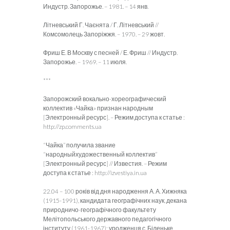
Индустр. Запорожье. – 1981. – 14 янв.
Літневський Г. Чаєнята / Г. Літневський //
Комсомолець Запоріжжя. – 1970. – 29 жовт.
Фриш Е. В Москву с песней / Е. Фриш // Индустр.
Запорожье. – 1969. – 11 июля.
***
Запорожский вокально-хореографический
коллектив «Чайка» признан народным
[Электронный ресурс]. – Режим доступа к статье :
http://zp.comments.ua
“Чайка” получила звание
“народныйхудожественный коллектив”
[Электронный ресурс] // Известия. – Режим
доступа к статье : http://izvestiya.in.ua
22.04 – 100 років від дня народження А. А. Хижняка
(1915-1991), кандидата географічних наук, декана
природничо-географічного факультету
Мелітопольського державного педагогічного
інституту (1961-1967); уродженця с. Біленьке