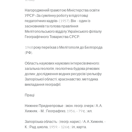
Нагороджений грамотою Міністерства освіти
УРСР «За сумлінну роботу в підготовці
педагогічних кадрів» (1957). Він – один із
засновників та голова правління
Мелітопольського відділу Українського філіалу
Географічного Товариства СРСР.
1968 року переїхав з Мелітополя до Белгорода
(РФ).
Область наукових наукових інтересів вченого:
загальна геологія; геологічна будова річкових
долин; дослідження водних ресурсів і рельєфу
Запорізької області; краєзнавство; методика
викладання географії.
Праці
Нижнее Приднепровье : экон.-геогр. очерк / А. А.
Хижняк. – М. : Географгиз, 1956. – 79 с. : ил.
Запорізька область : (геогр. нарис) / А. А. Хижняк. –
К. : Рад. школа, 1959. – 126 с. : іл., карта.