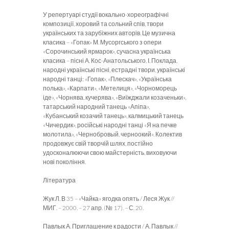
У репертуарі студії вокально-хореографічні
композиції, хоровий та сольний спів, твори
українських та зарубіжних авторів. Це музична
класика – «Гопак» М. Мусоргського з опери
«Сорочинський ярмарок», сучасна українська
класика – пісні А. Кос-Анатольського, І. Поклада,
народні українські пісні, естрадні твори, українські
народні танці: «Гопак», «Плескач», «Українська
полька», «Карпати», «Метелиця», «Чорноморець
іде», «Чорнява, кучерява», «Виїжджали козаченьки»,
татарський народний танець «Апіпа»,
«Кубанський козачий танець», калмицький танець
«Чичердик», російські народні танці «Я на печке
молотила», «Чернобровый, черноокий». Колектив
продовжує свій творчій шлях, постійно
удосконалюючи свою майстерність, виховуючи
нові покоління.
Література
Жук Л. В 35 – «Чайка» ягодка опять / Леся Жук //
МИГ. – 2000. – 27 апр. (№ 17). – С. 20.
Павлык А. Приглашение к радости / А. Павлык //