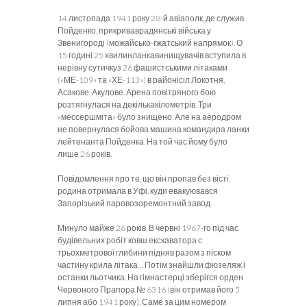
14 листопада 1941 року 28-й авіаполк, де служив
Пойденко, прикриваврадянські війська у
Звенигороді (можайсько-гжатський напрямок). О
15 годині 25 хвилинланкавинищувачів вступила в
нерівну сутичкуз 26 фашистськими літаками
(«МЕ-109» та «ХЕ-113») в районісіл Локотня,
Асакове, Акулове. Арена повітряного бою
розтягнулася на декількакілометрів. Три
«мессершміта» було знищено. Але на аеродром
не повернулася бойова машина командира ланки
лейтенанта Пойденка. На той час йому було
лише 26 років.
Повідомлення про те, що він пропав без вісті,
родина отримала в Уфі, куди евакуювався
Запорізький паровозоремонтний завод.
Минуло майже 26 років. В червні 1967-го під час
будівельних робіт ковш екскаватора с
трьохметрової глибини підняв разом з піском
частину крила літака… Потім знайшли фюзеляж і
останки льотчика. На гімнастерці зберігся орден
Червоного Прапора № 6316 (він отримав його 5
липня або 1941 року). Саме за цим номером