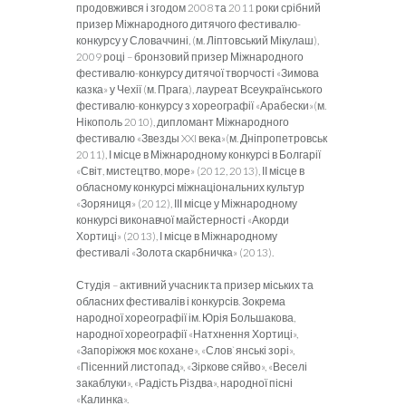
продовжився і згодом 2008 та 2011 роки срібний
призер Міжнародного дитячого фестивалю-
конкурсу у Словаччині, (м. Ліптовський Мікулаш),
2009 році – бронзовий призер Міжнародного
фестивалю-конкурсу дитячої творчості «Зимова
казка» у Чехії (м. Прага), лауреат Всеукраїнського
фестивалю-конкурсу з хореографії «Арабески»(м.
Нікополь 2010), дипломант Міжнародного
фестивалю «Звезды XXI века»(м. Дніпропетровськ
2011), І місце в Міжнародному конкурсі в Болгарії
«Світ, мистецтво, море» (2012, 2013), ІІ місце в
обласному конкурсі міжнаціональних культур
«Зоряниця» (2012), ІІІ місце у Міжнародному
конкурсі виконавчої майстерності «Акорди
Хортиці» (2013), І місце в Міжнародному
фестивалі «Золота скарбничка» (2013).
Студія – активний учасник та призер міських та
обласних фестивалів і конкурсів. Зокрема
народної хореографії ім. Юрія Большакова,
народної хореографії «Натхнення Хортиці»,
«Запоріжжя моє кохане», «Слов`янські зорі»,
«Пісенний листопад», «Зіркове сяйво», «Веселі
закаблуки», «Радість Різдва», народної пісні
«Калинка».