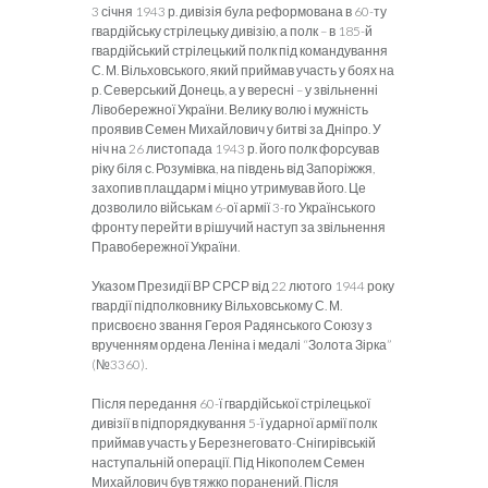
3 січня 1943 р. дивізія була реформована в 60-ту
гвардійську стрілецьку дивізію, а полк – в 185-й
гвардійський стрілецький полк під командування
С. М. Вільховського, який приймав участь у боях на
р. Северський Донець, а у вересні – у звільненні
Лівобережної України. Велику волю і мужність
проявив Семен Михайлович у битві за Дніпро. У
ніч на 26 листопада 1943 р. його полк форсував
ріку біля с. Розумівка, на південь від Запоріжжя,
захопив плацдарм і міцно утримував його. Це
дозволило військам 6-ої армії 3-го Українського
фронту перейти в рішучий наступ за звільнення
Правобережної України.
Указом Президії ВР СРСР від 22 лютого 1944 року
гвардії підполковнику Вільховському С. М.
присвоєно звання Героя Радянського Союзу з
врученням ордена Леніна і медалі “Золота Зірка”
(№3360).
Після передання 60-ї гвардійської стрілецької
дивізії в підпорядкування 5-ї ударної армії полк
приймав участь у Березнеговато-Снігирівській
наступальній операції. Під Нікополем Семен
Михайлович був тяжко поранений. Після