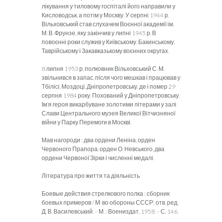
лікування у тиловому госпіталі його направили у
Кисловодськ, а потім у Москву. У серпні 1944 р.
Вільховський став слухачем Воєнної академії ім.
М. В. Фрунзе, яку закінчив у липні 1945 р. В
повоєнні роки служив у Київському, Бакинському,
Таврійському і Закавказькому воєнних округах.
8 липня 1953 р. полковник Вільховський С. М.
звільнився в запас, після чого мешкав і працював у
Тбілісі, Моздоці, Дніпропетровську, де і помер 29
серпня 1984 року. Похований у Дніпропетровську.
Ім’я героя викарбуване золотими літерами у залі
Слави Центрального музея Великої Вітчизняної
війни у Парку Перемоги в Москві.
Мав нагороди : два ордени Леніна, орден
Червоного Прапора, орден О. Невського, два
ордени Червоної Зірки і численні медалі.
Література про життя та діяльність
Боевые действия стрелкового полка : сборник
боевых примеров / М-во обороны СССР; отв. ред.
Д. В. Василевський. – М. : Воениздат, 1958. – С. 146.