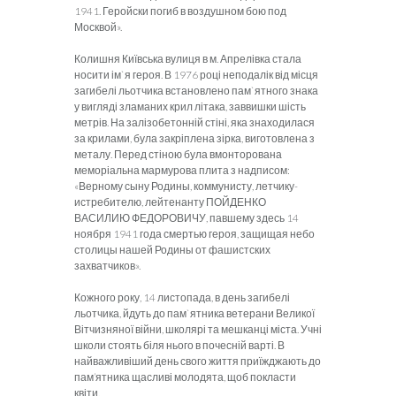
1941. Геройски погиб в воздушном бою под
Москвой».
Колишня Київська вулиця в м. Апрелівка стала
носити ім`я героя. В 1976 році неподалік від місця
загибелі льотчика встановлено пам`ятного знака
у вигляді зламаних крил літака, заввишки шість
метрів. На залізобетонній стіні, яка знаходилася
за крилами, була закріплена зірка, виготовлена з
металу. Перед стіною була вмонторована
меморіальна мармурова плита з надписом:
«Верному сыну Родины, коммунисту, летчику-
истребителю, лейтенанту ПОЙДЕНКО
ВАСИЛИЮ ФЕДОРОВИЧУ, павшему здесь 14
ноября 1941 года смертью героя, защищая небо
столицы нашей Родины от фашистских
захватчиков».
Кожного року, 14 листопада, в день загибелі
льотчика, йдуть до пам`ятника ветерани Великої
Вітчизняної війни, школярі та мешканці міста. Учні
школи стоять біля нього в почесній варті. В
найважливіший день свого життя приїжджають до
пам’ятника щасливі молодята, щоб покласти
квіти.