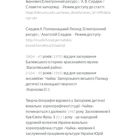
Іванович[Електронний ресурс] / А. В. Сердюк //
Славетні запоріжці. – Режим доступу до статті :
htpp://sites.znu.edu.ua/news_details/news_id=6906&la
ng=ukr
Сердюк А. Попернацький Леонід [Електронний
ресурс] / Анатолій Сердюк. – Режим доступу :
http://muzlichnost.pernatskiy-
leonid.html#ixzz32wtctid
18.04 – 45 років (1970) від дня заснування
Балківського історико-краєзнавчого музею
(Василівський район)
21.04 – 50 років (1965) від дня заснування
ансамблю “Чайка” Запорізького міського Палацу
дитячої та юнацької творчості
(Корнєєва О. І.)
Творча біографія відомого у Запоріжжі дитячої
вокально-хореографічної студії «Чайка»
починається з далекого 1965 року. Засновником її
був Євген Фріш. З 2011 року – це народний
художній колектив України вокально-
хореографічна студія «Чайка», керівник її
заслужений працівник культури України Юрій