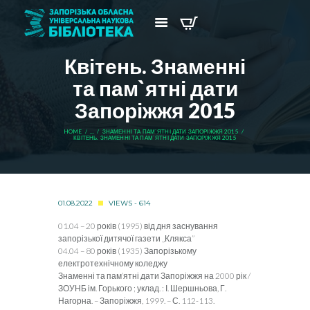
Квітень. Знаменні
та пам`ятні дати
Запоріжжя 2015
HOME
...
ЗНАМЕННІ ТА ПАМ`ЯТНІ ДАТИ ЗАПОРІЖЖЯ 2015
КВІТЕНЬ. ЗНАМЕННІ ТА ПАМ`ЯТНІ ДАТИ ЗАПОРІЖЖЯ 2015
01.08.2022
VIEWS - 614
01.04 – 20 років (1995) від дня заснування
запорізької дитячої газети „Клякса”
04.04 – 80 років (1935) Запорізькому
електротехнічному коледжу
Знаменні та пам’ятні дати Запоріжжя на 2000 рік /
ЗОУНБ ім. Горького ; уклад. : І. Шершньова, Г.
Нагорна. – Запоріжжя, 1999. – С. 112-113.