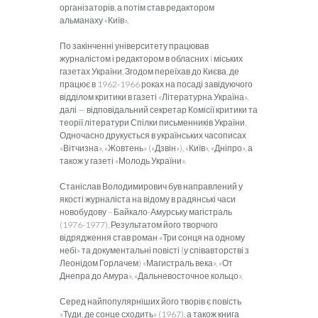
організаторів, а потім став редактором
альманаху «Київ».
По закінченні університету працював
журналістом і редактором в обласних i міських
газетах України. Згодом переїхав до Києва, де
працює в 1962-1966 роках на посаді завідуючого
відділом критики в газеті «Літературна Україна»,
далі — відповідальний секретар Комісії критики та
теорії літератури Спілки письменників України.
Одночасно друкується в українських часописах
«Вітчизна», «Жовтень» («Дзвін»), «Київ», «Дніпро», а
також у газеті «Молодь України».
Станіслав Володимирович був направлений у
якості журналіста на відому в радянські часи
новобудову – Байкало-Амурську магістраль
(1976-1977). Результатом його творчого
відрядження став роман «Три сонця на одному
небі» та документальні повісті (у співавторстві з
Леонідом Горлачем) «Магистраль века», «От
Днепра до Амура», «Дальневосточное кольцо».
Серед найпопулярніших його творів є повість
«Туди, де сонце сходить» (1967), а також книга