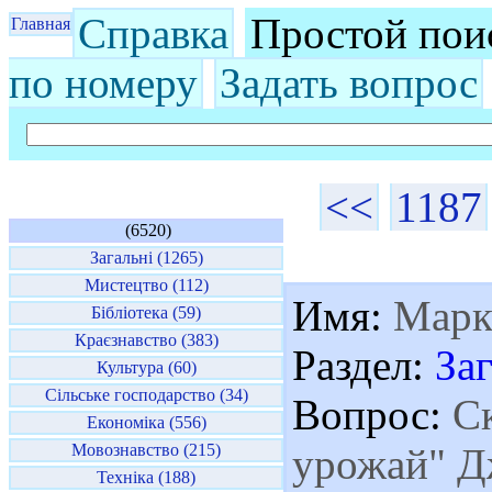
Справка
Простой пои
Главная
по номеру
Задать вопрос
<<
1187
(6520)
Загальні (1265)
Мистецтво (112)
Имя:
Мар
Бібліотека (59)
Краєзнавство (383)
Раздел:
За
Культура (60)
Сільське господарство (34)
Вопрос:
Ск
Економіка (556)
Мовознавство (215)
урожай" Д
Техніка (188)