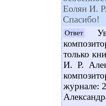
Еолян И. 
Спасибо!
Ува
Ответ
композито
только кн
И. Р. Але
композито
журнале: 
Александ