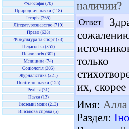
наличии?
Філософія (70)
Природничі науки (118)
Історія (265)
Здра
Ответ
Літературознавство (719)
сожален
Право (638)
Фізкультура та спорт (73)
источнико
Педагогіка (355)
Психологія (302)
только
Медицина (74)
Соціологія (305)
стихотвор
Журналістика (221)
Політичні науки (155)
их, скорее
Релігія (31)
Наука (13)
Имя:
Алла
Іноземні мови (213)
Військова справа (5)
Раздел:
Ін