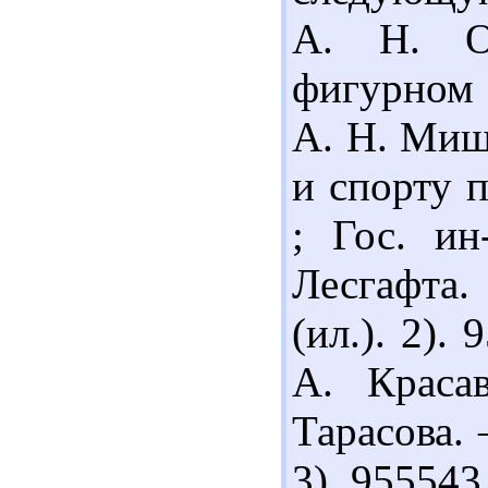
А. Н. Об
фигурном 
А. Н. Миш
и спорту 
; Гос. ин
Лесгафта. 
(ил.). 2).
А. Краса
Тарасова. 
3). 95554