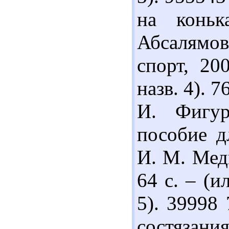
на коньк
Абсалямов
спорт, 20
назв. 4). 
И. Фигур
пособие д
И. М. Медв
64 с. – (ил
5). 39998
состязания