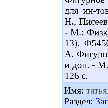
для ин-то
Н., Писеев
- М.: Физк
13). Ф545
А. Фигурно
и доп. - М
126 с.
Имя:
татья
Раздел:
За