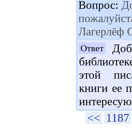
Вопрос:
До
пожалуйста
Лагерлёф 
Добр
Ответ
библиотек
этой пис
книги ее 
интересую
<<
1187