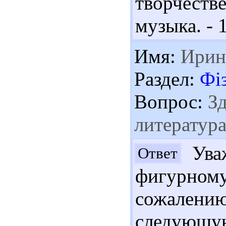
творчеств
музыка. - 1
Имя:
Ирин
Раздел:
Фі
Вопрос:
Зд
литератур
Уваж
Ответ
фигурно
сожалению
следующую