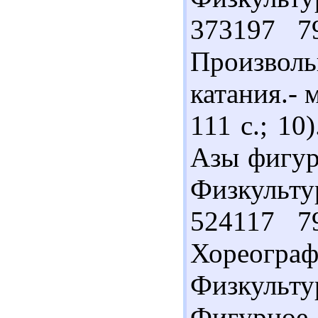
373197 7
Произво
катания.- 
111 с.; 10
Азы фигурн
Физкультур
524117 7
Хореограф
Физкультур
Фигурное 