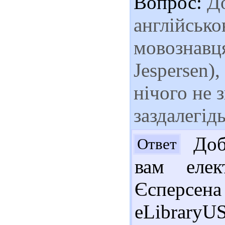
Вопрос:
До
англійськ
мовознавця
Jespersen),
нічого не 
заздалегідь
Доб
Ответ
вам елек
Єсперсе
eLibraryUS