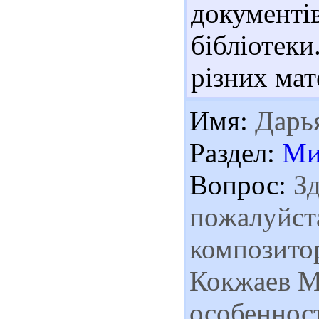
документ
бібліоте
різних мат
Имя:
Дарь
Раздел:
Ми
Вопрос:
Зд
пожалуйста
композито
Кокжаев М
особенност