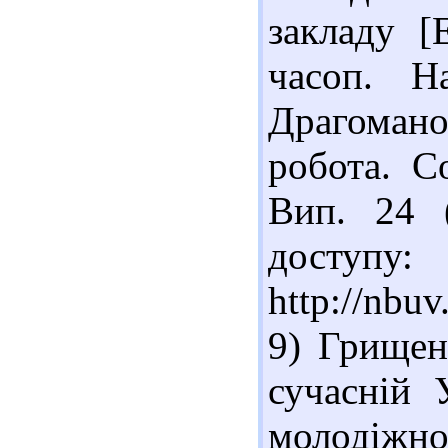
закладу [
часоп. Н
Драгоман
робота. Со
Вип. 24 
доступу:
http://nb
9) Грищен
сучасній 
молодіжн