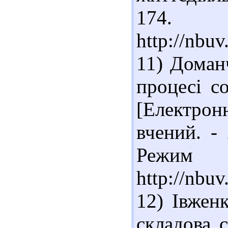
174. 
http://nbu
11) Доман
процесі со
[Електро
вчений. -
Реж
http://nbu
12) Івжен
складова 