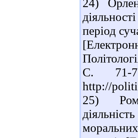
24) Орле
діяльност
період суч
[Електрон
Політологі
С. 71-
http://poli
25) Ром
діяльніс
моральни