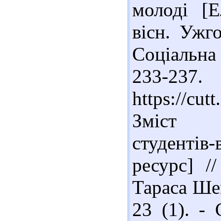
молоді [Е
вісн. Ужго
Соціальна 
233-23
https://cut
Зміст в
студентів
ресурс] /
Тараса Шев
23 (1). -