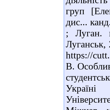
груп [Еле
дис... канд
; Луган. 
Луганськ, 
https://cu
В. Особлив
студентсь
Україні 
Університе