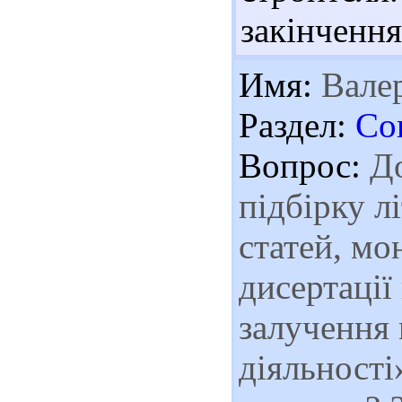
закінчення
Имя:
Валер
Раздел:
Со
Вопрос:
До
підбірку л
статей, мо
дисертації
залучення 
діяльності