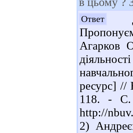
в цьому ? 
До
Ответ
Пропонує
Агарков О
діяльност
навчальн
ресурс] //
118. - С.
http://nb
2) Андреє