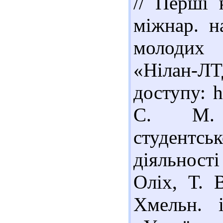
// Перші 
міжнар. на
молодих 
«Нілан-ЛТ
доступу: h
С. М. О
студентсь
діяльності
Оліх, Т. 
Хмельн. і