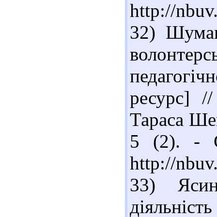
http://nbu
32) Шума
волонтер
педагогі
ресурс] /
Тараса Шев
5 (2). - 
http://nbu
33) Ясин
діяльність