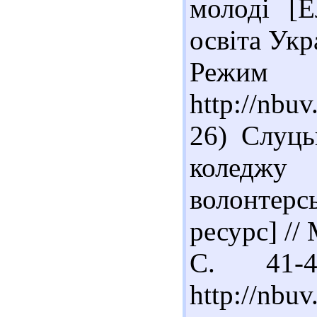
молоді [Е
освіта Укра
Реж
http://nbu
26) Слуць
коледжу
волонтерс
ресурс] // 
С. 41-
http://nbu