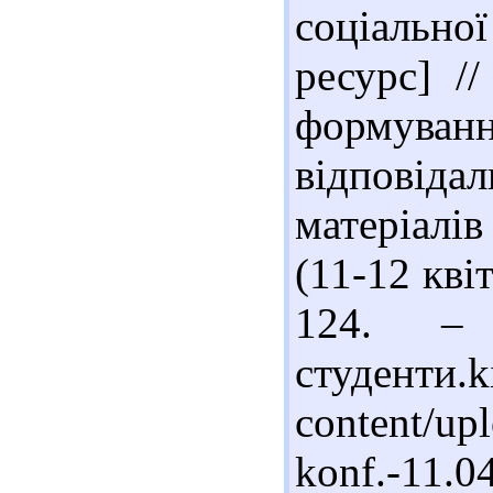
соціальн
ресурс] //
формув
відповід
матеріалі
(11-12 квіт
124. – 
студенти.k
content/up
konf.-11.0