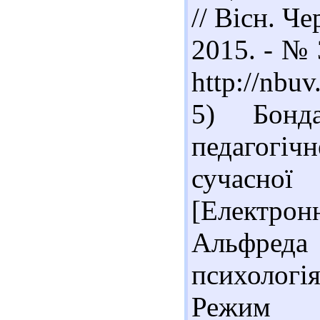
// Вісн. Че
2015. - № 
http://nb
5) Бонд
педагогі
сучасно
[Електронн
Альфреда 
психологія
Реж