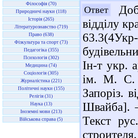
Філософія (70)
Добр
Ответ
Природничі науки (118)
Історія (265)
відділу кр
Літературознавство (719)
63.3(4Укр-
Право (638)
Фізкультура та спорт (73)
будівельни
Педагогіка (355)
Психологія (302)
Ін-т укр. 
Медицина (74)
Соціологія (305)
ім. М. С.
Журналістика (221)
Політичні науки (155)
Запоріз. в
Релігія (31)
Швайба]. –
Наука (13)
Іноземні мови (213)
Текст рус
Військова справа (5)
строител