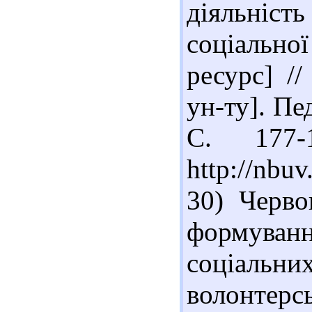
діяльність
соціальн
ресурс] //
ун-ту]. Пед
С. 177-
http://nbu
30) Черво
формуван
соціальни
волонтерс