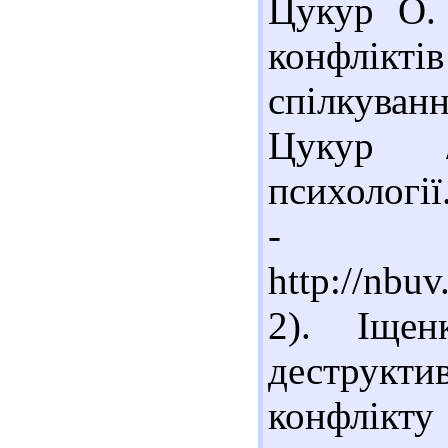
Цукур О. 
конфлікт
спілкуванн
Цукур /
психології.
- Ре
http://nbu
2). Іщен
деструкт
конфлікту