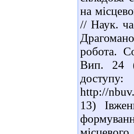
на місцево
// Наук. ч
Драгоман
робота. Со
Вип. 24 
доступу:
http://nb
13) Івжен
формуванн
місцев