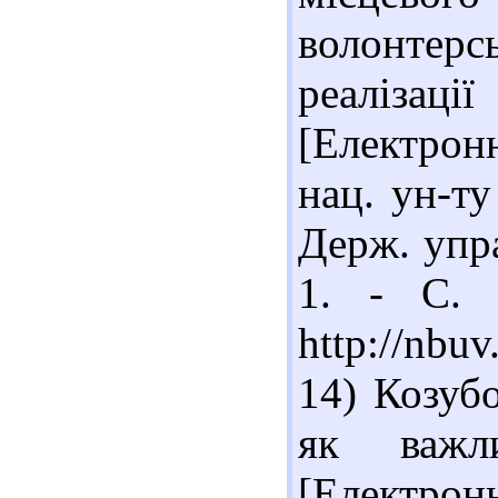
волонтер
реаліза
[Електронн
нац. ун-ту
Держ. упра
1. - С. 
http://nbu
14) Козуб
як важли
[Електрон