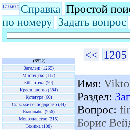
Справка
Простой пои
Главная
по номеру
Задать вопрос
<<
1205
(6522)
Загальні (1265)
Мистецтво (112)
Имя:
Vikto
Бібліотека (59)
Краєзнавство (384)
Раздел:
За
Культура (60)
Сільське господарство (34)
Вопрос:
fi
Економіка (556)
Мовознавство (215)
Борис Вей
Техніка (188)