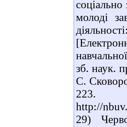
соціально 
молоді за
діяльно
[Електр
навчальної
зб. наук. п
С. Сковоро
223. 
http://nbu
29) Черв