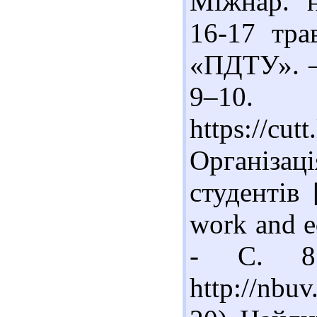
Міжнар. н
16-17 тра
«ПДТУ». – 
9–10.
https://cu
Організа
студентів 
work and ed
- С. 87
http://nbu