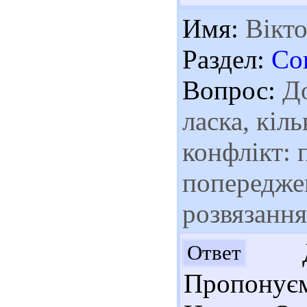
Имя:
Вікто
Раздел:
Со
Вопрос:
До
ласка, кіл
конфлікт:
попередже
розвязанн
Доб
Ответ
Пропонуєм