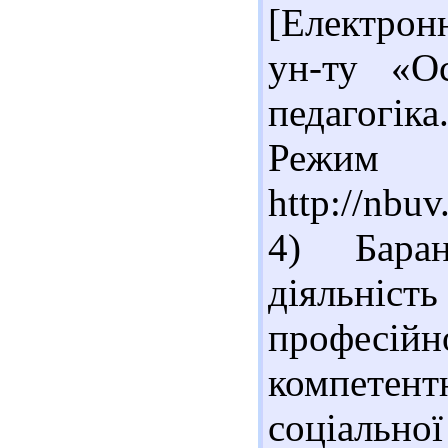
[Електронн
ун-ту «Ос
педагогіка.
Реж
http://nb
4) Бара
діяльні
професійн
компетен
соціально