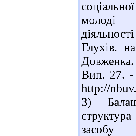
соціально
молоді 
діяльності
Глухів. н
Довженка.
Вип. 27. -
http://nbu
3) Бала
структура
засобу с