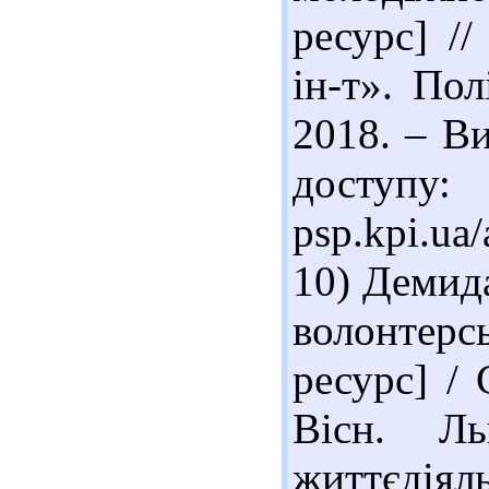
ресурс] /
ін-т». Пол
2018. – Ви
досту
psp.kpi.ua
10) Демида
волонтерс
ресурс] /
Вісн. Ль
життєдіяль