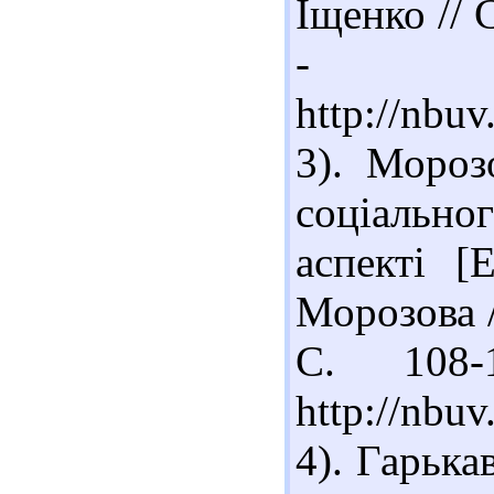
Іщенко // С
- Ре
http://nbu
3). Мороз
соціально
аспекті [
Морозова //
С. 108-
http://nbu
4). Гарька