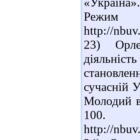
«Україна».
Реж
http://nbu
23) Орл
діяльніс
становлен
сучасній У
Молодий вч
100. 
http://nbu