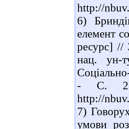
http://nbu
6) Бринд
елемент с
ресурс] //
нац. ун-т
Соціально-
- С. 23
http://nbu
7) Говорух
умови роз