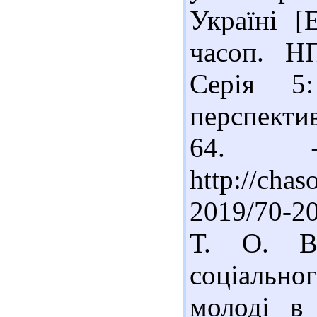
Україні [
часоп. Н
Серія 5
перспектив
64. –
http://chas
2019/70-2
Т. О. Во
соціальн
молоді в