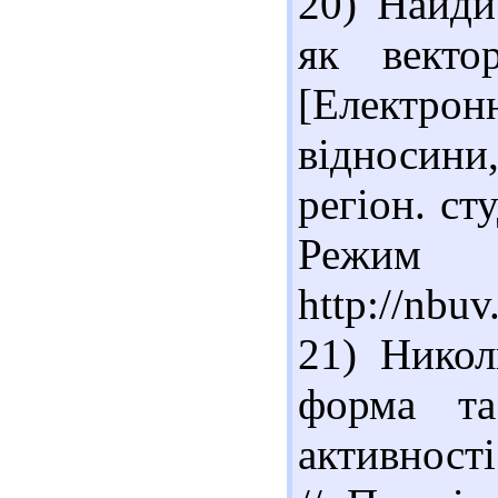
20) Найди
як векто
[Електро
відносини
регіон. сту
Реж
http://nbu
21) Никол
форма та
активност