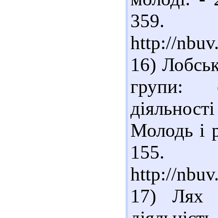
359. 
http://nb
16) Лобськ
групи: 
діяльнос
Молодь і р
155. 
http://nbu
17) Лях Т
діяльніст