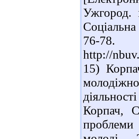
Ужгород. н
Соціальна 
76-78
http://nb
15) Корпа
молодіжн
діяльності
Корпач, С
проблеми
молоді. - 