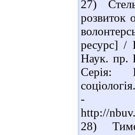
27) Стел
розвиток о
волонтер
ресурс] / 
Наук. пр. 
Серія: П
соціологія.
- Ре
http://nbu
28) Тим