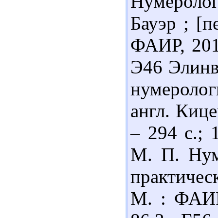
Нумероло
Бауэр ; [п
ФАИР, 2010
Э46 Элинв
нумеролог
англ. Кице
– 294 с.;
М. П. Нум
практичес
М. : ФАИР