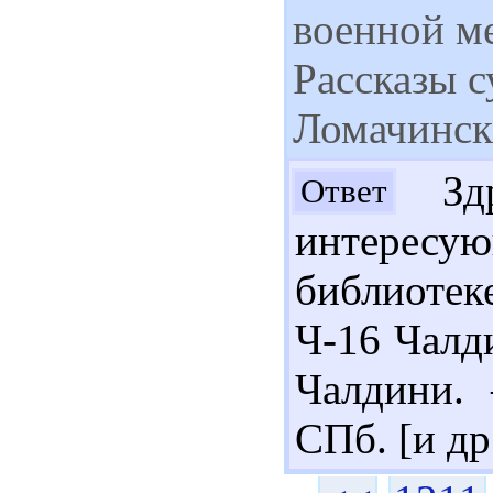
военной м
Рассказы 
Ломачинс
Здр
Ответ
интерес
библиотек
Ч-16 Чалди
Чалдини. 
СПб. [и др.