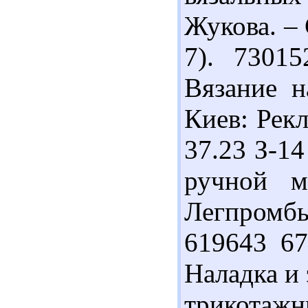
Жукова. – 
7). 7301
Вязание н
Киев: Рекл
37.23 З-14
ручной м
Легпромбы
619643 6
Наладка и
трикотаж