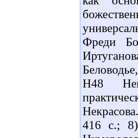
как осно
божестве
универсал
Фреди Бо
Иртуганова
Беловодье,
Н48 Нек
практичес
Некрасова.
416 с.; 8