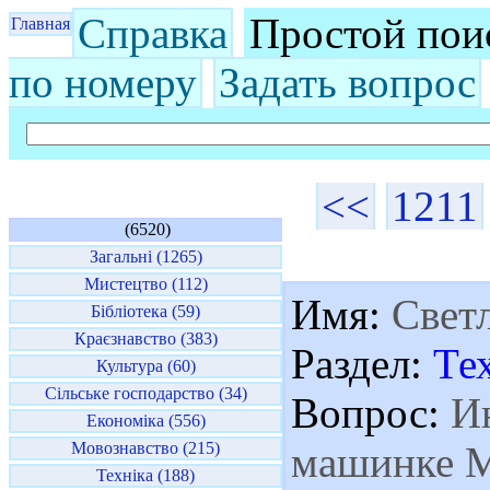
Справка
Простой пои
Главная
по номеру
Задать вопрос
<<
1211
(6520)
Загальні (1265)
Мистецтво (112)
Имя:
Свет
Бібліотека (59)
Краєзнавство (383)
Раздел:
Те
Культура (60)
Сільське господарство (34)
Вопрос:
Ин
Економіка (556)
Мовознавство (215)
машинке М
Техніка (188)