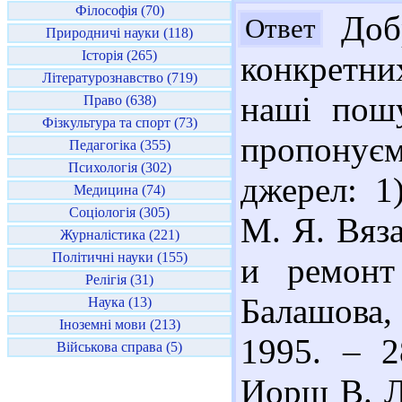
Філософія (70)
Добр
Ответ
Природничі науки (118)
Історія (265)
конкретни
Літературознавство (719)
наші пошу
Право (638)
Фізкультура та спорт (73)
пропонує
Педагогіка (355)
Психологія (302)
джерел: 1
Медицина (74)
Соціологія (305)
М. Я. Вяз
Журналістика (221)
Політичні науки (155)
и ремонт
Релігія (31)
Балашова, 
Наука (13)
Іноземні мови (213)
1995. – 2
Військова справа (5)
Иорш В. Л