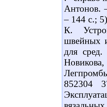
Антонов. 
– 144 с.; 
К. Устр
швейных и
для сред.
Новикова
Легпромбы
852304 3
Эксплуа
вязальных 