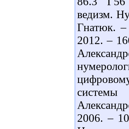
86.3 Г56
ведизм. Н
Гнатюк. –
2012. – 16
Александ
нумероло
цифровом
системы
Александ
2006. – 1