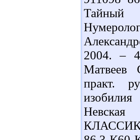
Тайный 
Нумерол
Александр
2004. – 4
Матвеев 
практ. р
изобилия
Невская
КЛАССИК, 
86.3 К60 