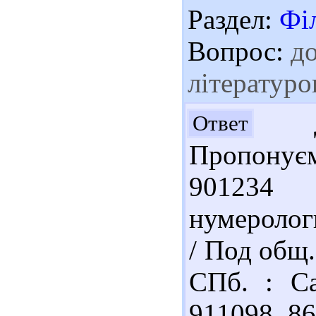
Раздел:
Фі
Вопрос:
до
літературо
До
Ответ
Пропонуєм
901234 
нумеролог
/ Под общ.
СПб. : Са
911098 86