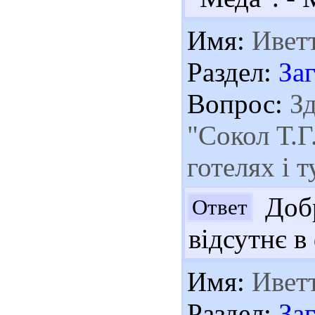
Имя:
Ивет
Раздел:
За
Вопрос:
Зд
"Сокол Т.Г
готелях і 
Добр
Ответ
відсутнє в
Имя:
Ивет
Раздел:
За