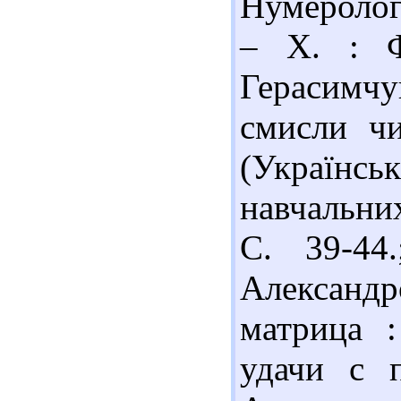
Нумерологи
– Х. : Ф
Герасимчук
смисли чи
(Українс
навчальних
С. 39-44
Александ
матрица 
удачи с 