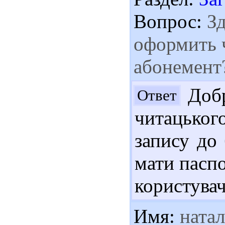
Вопрос:
Зд
оформить 
абонемент
Добр
Ответ
читацького
запису до 
мати паспо
користувач
Имя:
натал