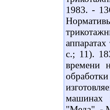
1983. - 13
Нормати
трикота
аппаратах 
с.; 11). 
времени н
обрабо
изготовл
машинах 
"Меда". - М