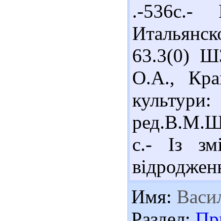
.-536с.-
Итальянс
63.3(0) 
О.А., Кра
культури
ред.В.М.Ш
с.- Із зм
відроджен
Имя:
Васи
Раздел:
Пр