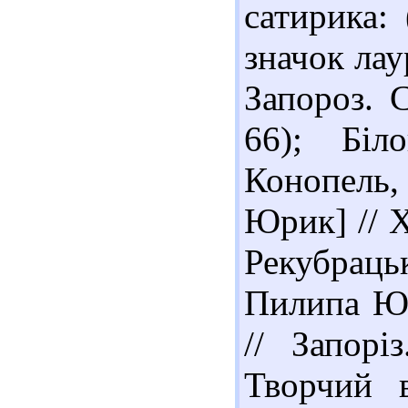
сатирика:
значок лау
Запороз. С
66); Бі
Конопель,
Юрик] // Х
Рекубраць
Пилипа Юр
// Запорі
Творчий в