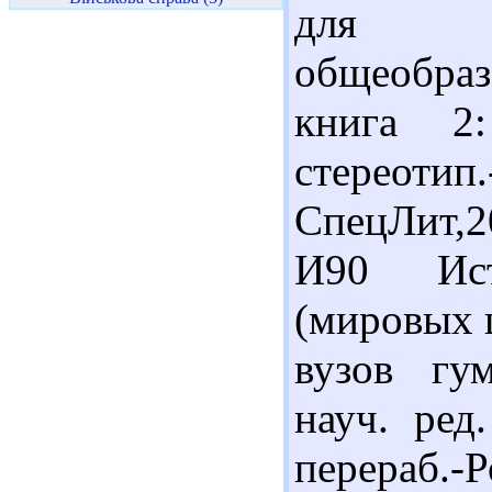
для 
общеобраз
книга 2:
стереоти
СпецЛит,2
И90 Ист
(мировых 
вузов гум
науч. ред.
перераб.