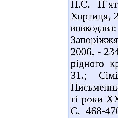
П.С. П`ят
Хортиця, 2
вовкодава:
Запоріжж
2006. - 23
рідного к
31.; Сі
Письменни
ті роки ХХ
С. 468-47