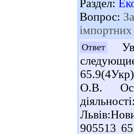
Раздел:
Ек
Вопрос:
За
імпортних
Ув.
Ответ
следующ
65.9(4Укр
О.В. Осн
діяльност
Львів:Нов
905513 65