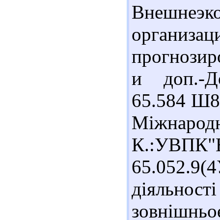
Внешнеэк
органи
прогнозиро
и доп.-Д
65.584 Ш8
Міжнарод
К.:УВПК"Е
65.052.9(
діяльно
зовнішньо