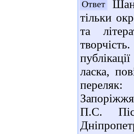
Шано
Ответ
тільки ок
та літер
творчіст
публікації
ласка, по
переляк:
Запоріжжя:
П.С. Піс
Дніпропет