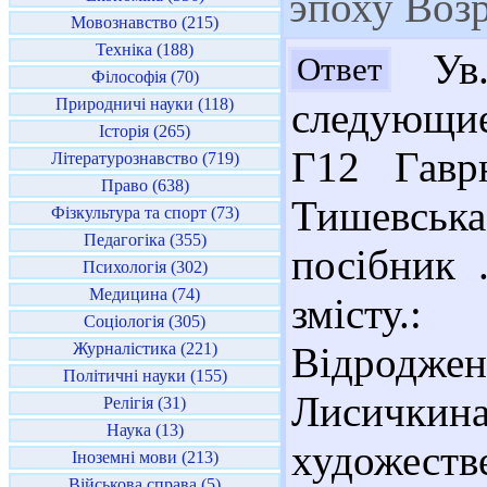
эпоху Воз
Мовознавство (215)
Техніка (188)
Ув.
Ответ
Філософія (70)
Природничі науки (118)
следующие
Історія (265)
Г12 Гавр
Літературознавство (719)
Право (638)
Тишевськ
Фізкультура та спорт (73)
Педагогіка (355)
посібник .
Психологія (302)
Медицина (74)
змісту.:
Соціологія (305)
Журналістика (221)
Відродже
Політичні науки (155)
Лисич
Релігія (31)
Наука (13)
художестве
Іноземні мови (213)
Військова справа (5)