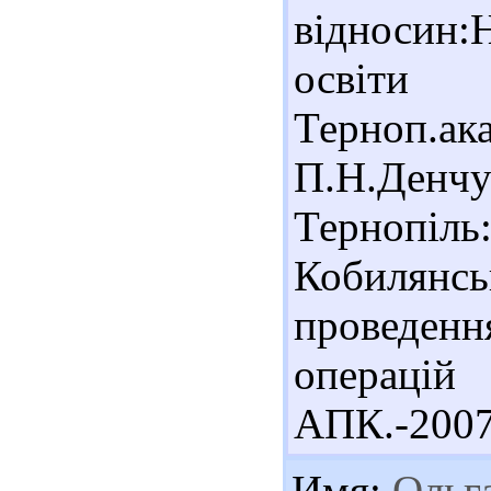
відносин:
освіт
Терноп.а
П.Н.Денчу
Тернопі
Кобилян
проведе
операцій 
АПК.-2007.
Имя:
Ольга