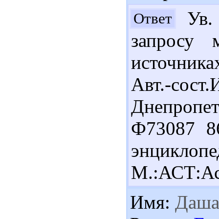
Ув. 
Ответ
запросу 
источника
Авт.-со
Днепропе
Ф73087 8
энциклоп
М.:АСТ:Ас
Имя:
Даш