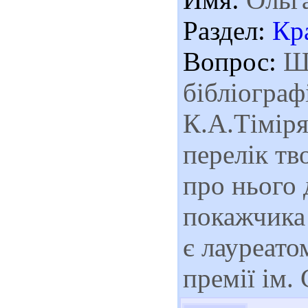
Раздел:
Кр
Вопрос:
Ша
бібліограф
К.А.Тіміря
перелік тв
про нього 
покажчика
є лауреато
премії ім.