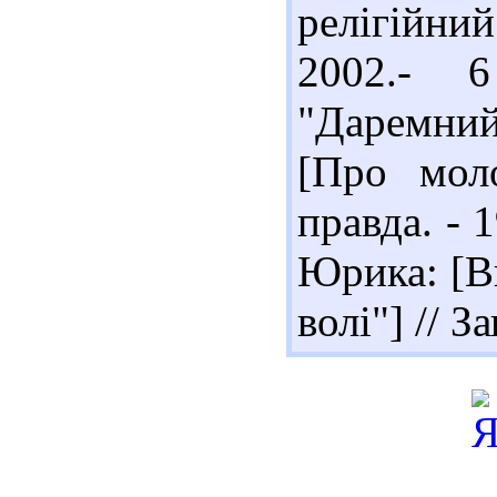
релігійни
2002.- 6
"Даремни
[Про моло
правда. - 
Юрика: [В
волі"] // З