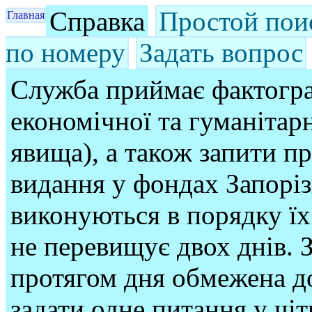
Справка
Простой пои
Главная
по номеру
Задать вопрос
Служба приймає фактогра
економічної та гуманітарн
явища), а також запити п
видання у фондах Запорі
виконуються в порядку їх
не перевищує двох днів. З
протягом дня обмежена до
задати одне питання у чі