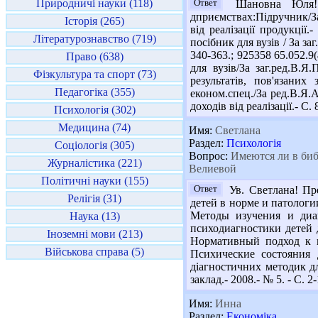
Природничі науки (118)
Ответ
Шановна Юля! Пр
дприємствах:Підручник/За 
Історія (265)
від реалізації продукції
Літературознавство (719)
посібник для вузів / За заг
340-363.; 925358 65.052.9
Право (638)
для вузів/За заг.ред.В.Я
Фізкультура та спорт (73)
результатів, пов'язани
Педагогіка (355)
економ.спец./За ред.В.Я.А
доходів від реалізації.- С. 
Психологія (302)
Медицина (74)
Имя:
Светлана
Раздел:
Психологія
Соціологія (305)
Вопрос:
Имеются ли в биб
Журналістика (221)
Велиевой
Політичні науки (155)
Ответ
Ув. Светлана! Пр
Релігія (31)
детей в норме и патологи
Методы изучения и диаг
Наука (13)
психодиагностики детей д
Іноземні мови (213)
Нормативный подход к и
Військова справа (5)
Психические состояния 
діагностичних методик д
заклад.- 2008.- № 5. - С.
Имя:
Инна
Раздел:
Економіка