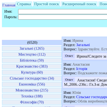
Справка
Простой поиск
Расширенный поиск
Пои
Главная
Имя:
Пароль:
Имя:
Ирина
(6520)
Раздел:
Загальні
Загальні (1265)
Вопрос:
Здравствуйте. Ест
Мистецтво (112)
Ответ
Ирина!Следите за 
Бібліотека (59)
Имя:
Анастасия
Краєзнавство (383)
Раздел:
Історія
Культура (60)
Вопрос:
Подскажите пожал
Сільське господарство (34)
Ответ
Анастасия! Сведе
Економіка (556)
М.,2006.-236с.: Гл.З-я: Д
Мовознавство (215)
Имя:
Юлія
Техніка (188)
Раздел:
Сільське господар
Вопрос:
Облік виробництва
Філософія (70)