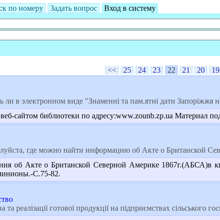
ск по номеру
Задать вопрос
Вход в систему
<<
25
24
23
22
21
20
19
ь ли в электронном виде "Знаменні та пам.ятні дати Запоріжжя на 
веб-сайтом библиотеки по адресу:www.zounb.zp.ua Материал под
уйста, где можно найти информацию об Акте о Британской Сев
ния об Акте о Британской Северной Америке 1867г.(АБСА)в кн
оминионы.-С.75-82.
ство
 та реалізації готової продукції на підприємствах сільського го