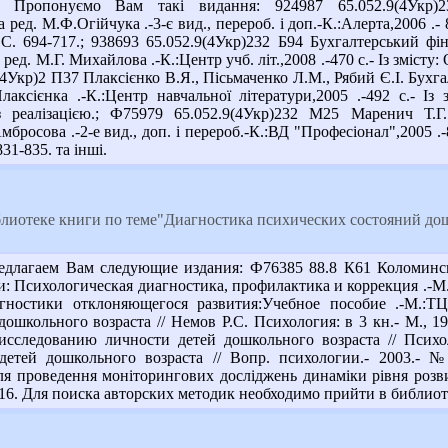
опонуємо Вам такі видання: 924987 65.052.9(4Укр)232
ред. М.Ф.Огійчука .-3-є вид., перероб. і доп.-К.:Алерта,2006 .- 
.- С. 694-717.; 938693 65.052.9(4Укр)232 Б94 Бухгалтерський ф
. ред. М.Г. Михайлова .-К.:Центр учб. літ.,2008 .-470 с.- Із змісту
(4Укр)2 П37 Плаксієнко В.Я., Пісьмаченко Л.М., Рябий Є.І. Бухг
.Плаксієнка .-К.:Центр навчальної літератури,2005 .-492 с.- Із
х з реалізацією.; Ф75979 65.052.9(4Укр)232 М25 Маренич Т.
мбросова .-2-е вид., доп. і перероб.-К.:ВД "Професіонал",2005 .-
831-835. та інші.
лиотеке книги по теме"Диагностика психических состояний до
едлагаем Вам следующие издания: Ф76385 88.8 К61 Коломинск
и: Психологическая диагностика, профилактика и коррекция .-М.
ностики отклоняющегося развития:Учебное пособие .-М.:ТЦ
ошкольного возраста // Немов Р.С. Психология: в 3 кн.- М., 199
сследованию личности детей дошкольного возраста // Психоло
детей дошкольного возраста // Вопр. психологии.- 2003.- №
ля проведення моніторингових досліджень динаміки рівня розви
 2-16. Для поиска авторских методик необходимо прийти в библиот