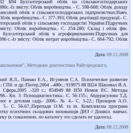
 Б94 Бухгалтерський облік на сільськогосподарських
880с.-Із змісту: Облік виробництва. - С. 598-668; Облік доходу
інансовий облік в сільськогосподарських підприємствах:Навч.
: Облік виробництва.- С. 377-393; Облік реалізації продукції.- С.
алтерський облік у сільському господарстві України:Підручник
 змісту: Облік виробництва.- С. 254-280; Склад і облік фін.
Г. Бухгалтерський облік в агроформуваннях:Підручник для
896 с.-Із змісту: Облік витрат виробництва.- С. 664-792; Облік
Дата:
09.12.2008
школьников", Методики диагностики Райгородского,
ий Я.Л., Панько Е.А., Игумнов С.А. Психическое развитие
; СПб. и др.:Питер,2004 .-480с.; 919975 88 Ш24 Шаповал И.А.
 Сфера,2005 .-320 с.; 854949 88 Н50 Немов Р.С. Методы
8.- Кн. 3: Психодиагностика.- С. 56-155.; Абдурасулова Т.Д.
г в детском саду.- 2006.- № 4.- С. 3-22.; Прохоров А.О.
 5.- С. 56-67.;Перепадя О.М. та ін. Комплексна програма
тку психічних складових вихованців ДНЗ // Дошкіл. навчал.
еку (к сожалению, по каталогу это сделать не удалось).
Дата:
08.12.2008