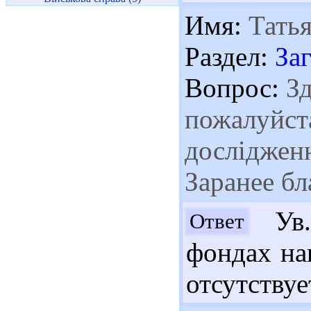
Имя:
Татья
Раздел:
За
Вопрос:
Зд
пожалуйста
дослідженн
Заранее бл
Ув.
Ответ
фондах на
отсутствуе