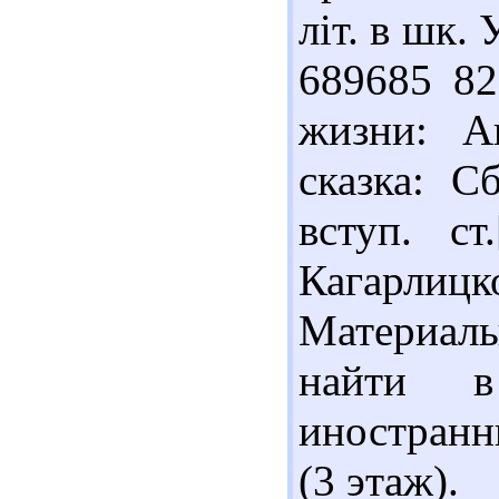
літ. в шк. 
689685 82
жизни: Ан
сказка: С
вступ. ст
Кагарлиц
Материал
найти в
иностранн
(3 этаж).