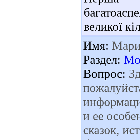
багатоасп
великої кі
Имя:
Мари
Раздел:
Мо
Вопрос:
Зд
пожалуйста
информаци
и ее особе
сказок, ис