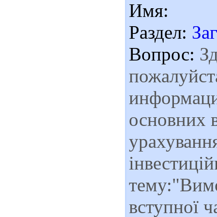
Имя:
Раздел:
За
Вопрос:
Зд
пожалуйста
информаци
основних в
урахуванн
інвестицій
тему:"Вим
вступної ч