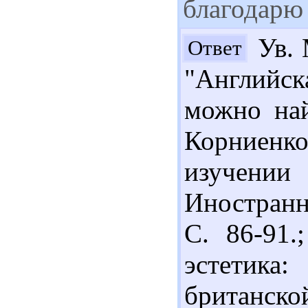
благодарю
Ув. 
Ответ
"Английск
можно най
Корниенко
изучени
Иностранн
С. 86-91.
эстетика
британской