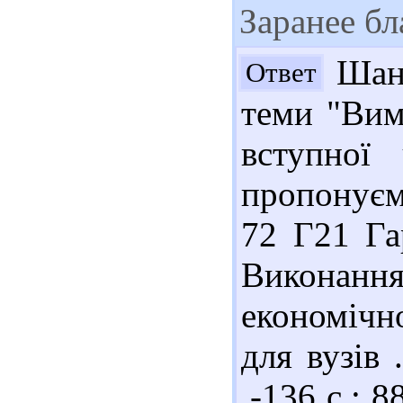
Заранее бл
Шано
Ответ
теми "Вим
вступної
пропонуєм
72 Г21 Га
Виконання
економіч
для вузів 
.-136 с.; 