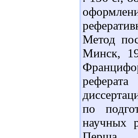
оформлен
рефератив
Метод пос
Минск, 19
Францифо
реферата
диссертац
по подго
научных р
Перша ч