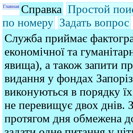
Справка
Простой пои
Главная
по номеру
Задать вопрос
Служба приймає фактогра
економічної та гуманітарн
явища), а також запити п
видання у фондах Запорі
виконуються в порядку їх
не перевищує двох днів. З
протягом дня обмежена до
задати одне питання у чі