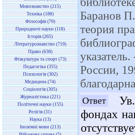
библиотеке
Мовознавство (215)
Баранов П
Техніка (188)
Філософія (70)
теория пр
Природничі науки (118)
Історія (265)
библиогра
Літературознавство (719)
Право (638)
указатель
Фізкультура та спорт (73)
России, 19
Педагогіка (355)
Психологія (302)
благодарна
Медицина (74)
Соціологія (305)
Журналістика (221)
Ув.
Ответ
Політичні науки (155)
фондах на
Релігія (31)
Наука (13)
отсутствуе
Іноземні мови (213)
Військова справа (5)