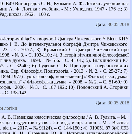
 16 В49 Виноградов С. Н., Кузьмин А. Ф. Логика : учебник для
ин А. Ф. Логика : учебник. - М.: Учпедгиз, 1947.- 176 с.; 3).
ад. школа, 1952. - 160 с.
Дата:
30.05.2018
-історичні ідеї у творчості Дмитра Чижевського // Вісн. КНУ
лявко І. В. До інтелектуальної біографії Дмитра Чижевського:
 № 23. - С. 70-77.; 3). Кримський С. Дмитро Чижевський про
8. - № 3. - С. 103-110.; 4). З історії вітчизняної філософської
ічна думка. - 1994. - № 5-6. - С. 4-101.; 5). Вільчинський Ю.
4/5. - С. 32-40.; 6). Руденко С. В. Про один із перспективних
а. Сер. Філософія. Політологія. - 2013. - № 2. - С. 25-27.; 7).
894-1977) - укр. філософ, мовознавець] // Філософська думка.
знавства" // Філософська думка. – 2008. – № 2. – С. 51-60.; 9).
фія. - 2006. - № 3. - С. 187-192.; 10). Полонський А. Сторінки
 - С. 138-142.
Дата:
30.05.2018
ї логіки.
А. В. Немецкая классическая философия / А. В. Гулыга. – М. :
 для студентов вузов. - 2-е изд., испр. и доп. - М. : Высшая
. вісн. – 2017. – № 9(124). – С. 144-150.; 4). 919051 87.3(4) Л93
юбутин К. Н., Саранчин Ю. К. История западноевропейской