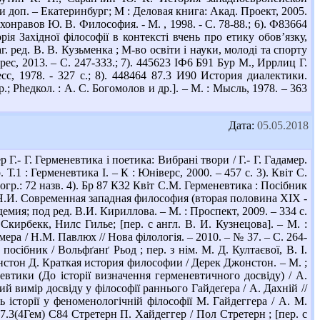
 и доп. – Екатеринбург; М : Деловая книга: Акад. Проект, 2005.
онравов Ю. В. Философия. - М. , 1998. - С. 78-88.; 6). Ф83664
рія Західної філософії в контексті вчень про етику обов’язку,
г. ред. В. В. Кузьменка ; М-во освіти і науки, молоді та спорту
ес, 2013. – С. 247-333.; 7). 445623 ІФ6 Б91 Бур М., Иррлиц Г.
с, 1978. - 327 с.; 8). 448464 87.3 И90 История диалектики.
 Рhедкол. : А. С. Богомолов и др.]. – М. : Мысль, 1978. – 363
Дата:
05.05.2018
.- Г. Герменевтика і поетика: Вибрані твори / Г.- Г. Гадамер.
. Т.1 : Герменевтика І. – К : Юніверс, 2000. – 457 с. 3). Квіт С.
іогр.: 72 назв. 4). Бр 87 К32 Квіт С.М. Герменевтика : Посібник
на Н.И. Современная западная философия (вторая половина XIX -
емия; под ред. В.И. Кириллова. – М. : Проспект, 2009. – 334 с.
кирбекк, Нилс Гилье; [пер. с англ. В. И. Кузнецова]. – М. :
ра / Н.М. Павлюх // Нова філологія. – 2010. – № 37. – С. 264-
 посібник / Вольфґанґ Рьод ; пер. з нім. М. Д. Култаєвої, В. І.
жонстон Д. Краткая история философии / Дерек Джонстон. – М. ;
евтики (До історії визначення герменевтичного досвіду) / А.
ий вимір досвіду у філософії раннього Гайдеґера / А. Дахній //
 історії у феноменологічній філософії М. Гайдеггера / А. М.
87.3(4Гем) С84 Стретерн П. Хайдеггер / Пол Стретерн ; [пер. с