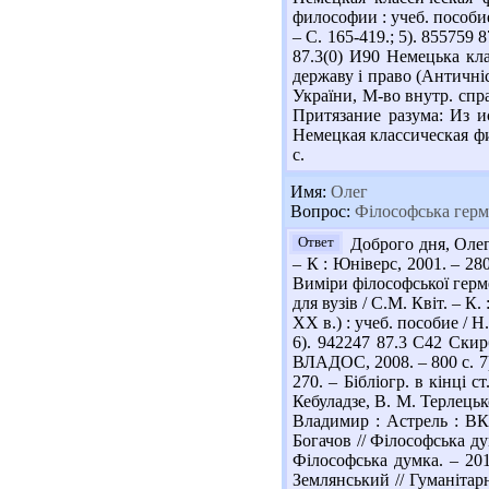
философии : учеб. пособие
– С. 165-419.; 5). 855759
87.3(0) И90 Немецька клас
державу і право (Античніст
України, М-во внутр. спра
Притязание разума: Из ис
Немецкая классическая фил
с.
Имя:
Олег
Вопрос:
Філософська герме
Ответ
Доброго дня, Олег!
– К : Юніверс, 2001. – 280 
Виміри філософської гермен
для вузів / С.М. Квіт. – 
XX в.) : учеб. пособие / 
6). 942247 87.3 С42 Скир
ВЛАДОС, 2008. – 800 с. 7)
270. – Бібліогр. в кінці с
Кебуладзе, В. М. Терлецьк
Владимир : Астрель : ВКТ
Богачов // Філософська ду
Філософська думка. – 201
Землянський // Гуманітарн