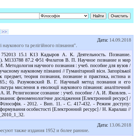
>>
Дата:
14.09.2018
наукового та релігійного пізнання".
 752013 15.1 К13 Кадыров А. К. Деятельность. Познание.
; 2). М133788 87.2 Ф51 Филатов В. П. Научное познание и мир
. И. Методология научного познания : учеб. пособие для вузов /
учасному науковому пізнанні // Гуманітарний вісн. Запорізької
как предмет, теория познания, познание и практика, истина и
465.; 6). Разумовский В. Г. Научный метод познания и его
ультура мислення в еволюції наукового пізнання: аналітичний
в А. И. Религиозное сознание : учеб. пособие / А. И. Яковлев. –
пізнання: феноменологічне дослідження [Електронний ресурс] /
Філософія. - 2012. - Вип. 11. - С. 417-432. - Режим доступу:
 формування особистості [Електронний ресурс] / Н. Каралаш //
oc_2010_1_32.
Дата:
13.06.2018
есуют также издания 1952 и более ранние.