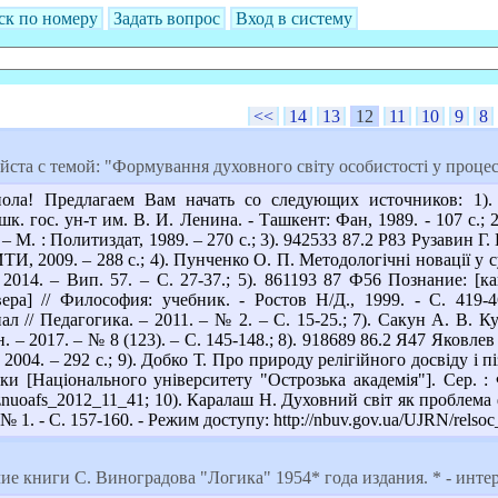
ск по номеру
Задать вопрос
Вход в систему
<<
14
13
12
11
10
9
8
та с темой: "Формування духовного світу особистості у процесі 
ола! Предлагаем Вам начать со следующих источников: 1).
к. гос. ун-т им. В. И. Ленина. - Ташкент: Фан, 1989. - 107 с.
 – М. : Политиздат, 1989. – 270 с.; 3). 942533 87.2 Р83 Рузавин Г
ТИ, 2009. – 288 с.; 4). Пунченко О. П. Методологічні новації у с
 2014. – Вип. 57. – С. 27-37.; 5). 861193 87 Ф56 Познание: [
ера] // Философия: учебник. - Ростов Н/Д., 1999. - С. 419-
л // Педагогика. – 2011. – № 2. – С. 15-25.; 7). Сакун А. В. К
сн. – 2017. – № 8 (123). – С. 145-148.; 8). 918689 86.2 Я47 Яковле
004. – 292 с.; 9). Добко Т. Про природу релігійного досвіду і 
ски [Національного університету "Острозька академія"]. Сер. : 
Nznuoafs_2012_11_41; 10). Каралаш Н. Духовний світ як проблема
 - № 1. - С. 157-160. - Режим доступу: http://nbuv.gov.ua/UJRN/rels
е книги С. Виноградова "Логика" 1954* года издания. * - интер