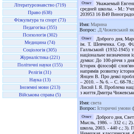
Ответ
Уважаемый Евгений,
Літературознавство (719)
средней школы. - М.: Учпе
Право (638)
203953 16 В49 Виноградов С
Фізкультура та спорт (73)
Имя:
Марина
Педагогіка (355)
Вопрос:
.Д.Чижевський як 
Психологія (302)
Ответ
Доброго дня, Мари
Медицина (74)
ім. Т. Шевченка. Сер. Фі
Галльський (1932-1945) 
Соціологія (305)
національне визначення іст
Журналістика (221)
думки: До 100-річчя з дня
Політичні науки (155)
Історик філософії слов'ян
напрямів розвитку історико
Релігія (31)
Янцен В. Про деякі пробле
Наука (13)
– 2010. – № 6. – С. 68-78.
Іноземні мови (213)
Лисий І. Я. Проблема наці
з життя Дмитра Чижевського
Військова справа (5)
Имя:
света
Вопрос:
Історичні умови ф
Ответ
Доброго дня, Света
Мысль, 1986. – 332 с.; 2)
школа, 2003. - 440 с.; 3).
Немецкая классическая 