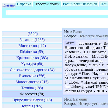
Справка
Простой поиск
Расширенный поиск
Пои
Главная
Имя:
Виола
(6520)
Вопрос:
Помогите пожалуйс
Загальні (1265)
Ответ
Здравствуйте, Ви
Мистецтво (112)
Нравственный идеал / Таш
Бібліотека (59)
человека / В. П. Филатов.
Г. И. Рузавин. – М. : ЮНИ
Краєзнавство (383)
держ. інженерної акад. –
Культура (60)
заблуждение, знание и в
образовательный потенциа
Сільське господарство (34)
дискурс // Гілея. Наук. ві
Економіка (556)
М. : Компания Спутник+, 2
Мовознавство (215)
Т. Добко // Наукові запи
http://nbuv.gov.ua/UJRN/
Техніка (188)
Релігія та соціум. - 2010.
Філософія (70)
Имя:
Евгений
Природничі науки (118)
Вопрос:
Интересует наличи
Історія (265)