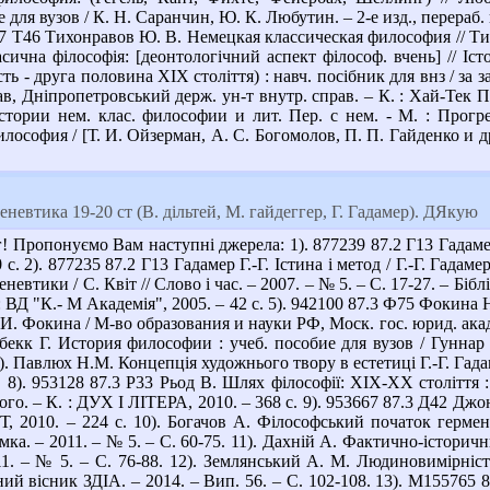
 для вузов / К. Н. Саранчин, Ю. К. Любутин. – 2-е изд., перераб.
 87 Т46 Тихонравов Ю. В. Немецкая классическая философия // Тих
ична філософія: [деонтологічний аспект філософ. вчень] // Істо
ь - друга половина XIX століття) : навч. посібник для внз / за за
в, Дніпропетровський держ. ун-т внутр. справ. – К. : Хай-Тек Пр
тории нем. клас. философии и лит. Пер. с нем. - М. : Прогрес
ософия / [Т. И. Ойзерман, А. С. Богомолов, П. П. Гайденко и др.;
невтика 19-20 ст (В. дільтей, М. гайдеггер, Г. Гадамер). ДЯкую
 Пропонуємо Вам наступні джерела: 1). 877239 87.2 Г13 Гадамер Г
с. 2). 877235 87.2 Г13 Гадамер Г.-Г. Істина і метод / Г.-Г. Гадамер
евтики / С. Квіт // Слово і час. – 2007. – № 5. – С. 17-27. – Бібл
К. : ВД "К.- М Академія", 2005. – 42 с. 5). 942100 87.3 Ф75 Фоки
Н.И. Фокина / М-во образования и науки РФ, Моск. гос. юрид. акад
бекк Г. История философии : учеб. пособие для вузов / Гуннар С
. Павлюх Н.М. Концепція художнього твору в естетиці Г.-Г. Гадаме
т. 8). 953128 87.3 Р33 Рьод В. Шлях філософії: ХІХ-ХХ століття :
ого. – К. : ДУХ І ЛІТЕРА, 2010. – 368 с. 9). 953667 87.3 Д42 Д
, 2010. – 224 с. 10). Богачов А. Філософський початок гермен
мка. – 2011. – № 5. – С. 60-75. 11). Дахній А. Фактично-історичн
1. – № 5. – С. 76-88. 12). Землянський А. М. Людиновимірність
ий вісник ЗДІА. – 2014. – Вип. 56. – С. 102-108. 13). М155765 