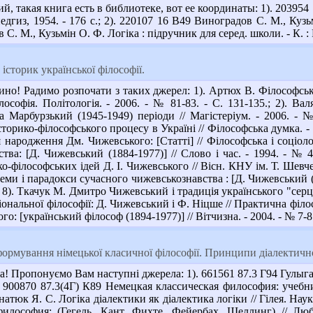
 такая книга есть в библиотеке, вот ее координаты: 1). 203954
дгиз, 1954. - 176 с.; 2). 220107 16 В49 Виноградов С. М., Кузьм
. М., Кузьмін О. Ф. Логіка : підручник для серед. школи. - К. : Р
історик української філософії.
но! Радимо розпочати з таких джерел: 1). Артюх В. Філософсько
лософія. Політологія. - 2006. - № 81-83. - С. 131-135.; 2). Ва
та Марбурзький (1945-1949) періоди // Магістеріум. - 2006. -
орико-філософського процесу в Україні // Філософська думка. - 199
 народження Дм. Чижевського: [Статті] // Філософська і соціолог
ства: [Д. Чижевський (1884-1977)] // Слово і час. - 1994. - № 
-філософських ідей Д. І. Чижевського // Вісн. КНУ ім. Т. Шевченк
ми і парадокси сучасного чижевськознавства : [Д. Чижевський (1
; 8). Ткачук М. Дмитро Чижевський і традиція українського "серце
ональної філософії: Д. Чижевський і Ф. Ніцше // Практична філосо
: [український філософ (1894-1977)] // Вітчизна. - 2004. - № 7-8.
ормування німецької класичної філософії. Принципи діалектично
! Пропонуємо Вам наступні джерела: 1). 661561 87.3 Г94 Гулыга 
. 900870 87.3(4Г) К89 Немецкая классическая философия: учебник
 Гнатюк Я. С. Логіка діалектики як діалектика логіки // Гілея. Наук
философия: (Гегель, Кант, Фихте, Фейербах, Шеллинг) // Л