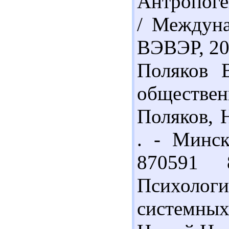
Антропоге
/ Междуна
ВЭВЭР, 200
Поляков 
обществен
Поляков, 
. - Минск
870591 
Психоло
системны