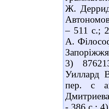
Ж. Деррида
Автономов
– 511 с.;
А. Філосо
Запоріжжя 
3) 87621
Уиллард В
пер. с а
Дмитриева.
- 386 с.; 