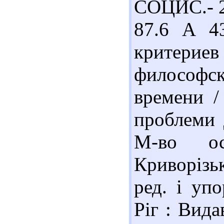
СОЦИС.- 20
87.6 А 4
критериев
философ
времени /
проблеми д
М-во ос
Криворізьк
ред. і уп
Ріг : Вида