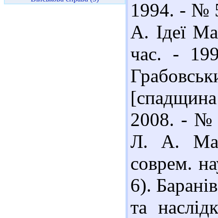
1994. - № 
А. Ідеї Ма
час. - 19
Грабовсь
[спадщина
2008. - № 
Л. А. Ма
соврем. на
6). Барані
та наслід