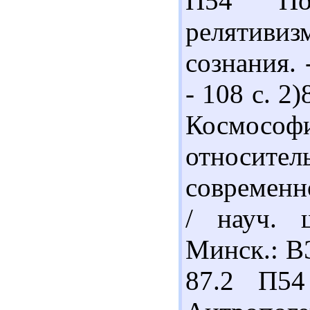
П54 Пол
релятивиз
сознания.
- 108 с. 2
Космософ
относите
современн
/ науч. ш
Минск.: ВЭ
87.2 П54