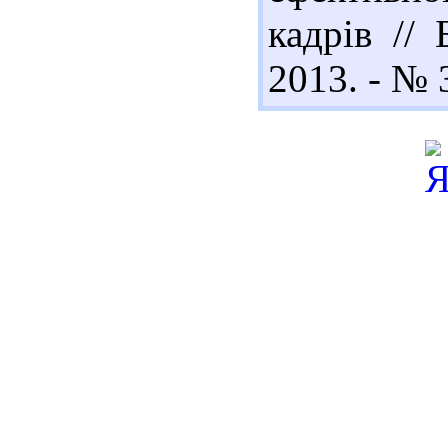
кадрів //
2013. - № 3