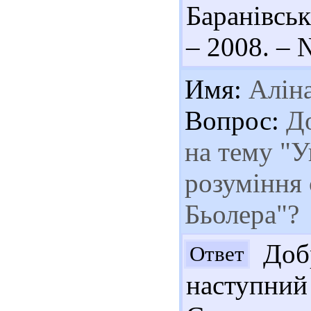
Баранівсь
– 2008. – 
Имя:
Алін
Вопрос:
До
на тему "У
розуміння 
Бьолера"?
Добр
Ответ
наступний