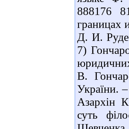
888176 8
границах и
Д. И. Руде
7) Гончар
юридичних
В. Гончар
України. –
Азархін К
суть філо
Шевченка.