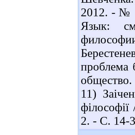
2012. - № 1
Язык: с
философии.
Берестен
проблема 
общество. 
11) Заіче
філософії 
2. - С. 14-3