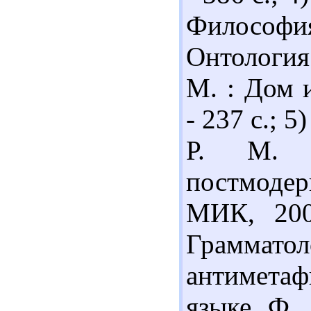
Философи
Онтология
М. : Дом 
- 237 с.; 
Р. М. Ч
постмодер
МИК, 200
Граммат
антиметаф
языке Ф. 