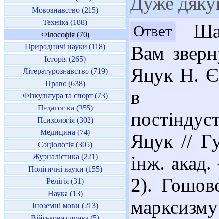
Дуже дяку
Мовознавство (215)
Техніка (188)
Шан
Ответ
Філософія (70)
Природничі науки (118)
Вам зверну
Історія (265)
Яцук Н. Є
Літературознавство (719)
Право (638)
в пра
Фізкультура та спорт (73)
Педагогіка (355)
постіндуст
Психологія (302)
Медицина (74)
Яцук // Гу
Соціологія (305)
Журналістика (221)
інж. акад.
Політичні науки (155)
2). Гошов
Релігія (31)
Наука (13)
марксизму 
Іноземні мови (213)
Військова справа (5)