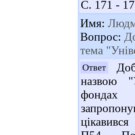
С. 171 - 17
Имя:
Людм
Вопрос:
До
тема "Унів
Доб
Ответ
назвою "
фондах
запропон
цікавився