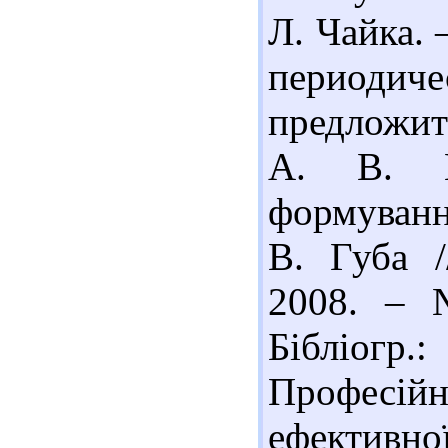
Л. Чайка. 
периоди
предложит
А. В. К
формуванн
В. Губа /
2008. – 
Бібліогр.
Професі
ефективно