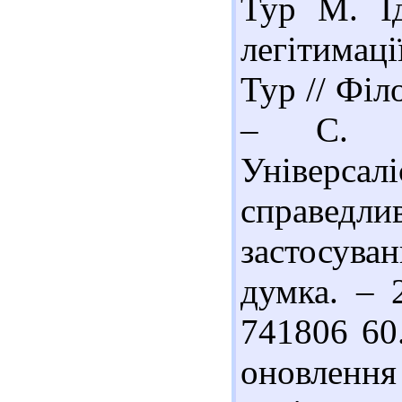
Тур М. Ід
легітимаці
Тур // Філ
– С. 3
Універса
справедл
застосуван
думка. – 
741806 60
оновлення