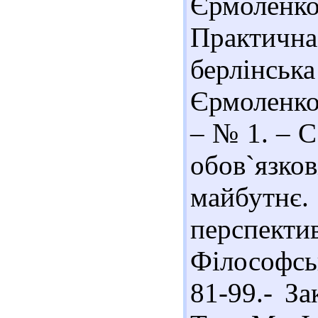
Єрмоленко
Практична
берлінс
Єрмоленко 
– № 1. – С
обов`язк
майбутнє.
перспекти
Філософсь
81-99.- За