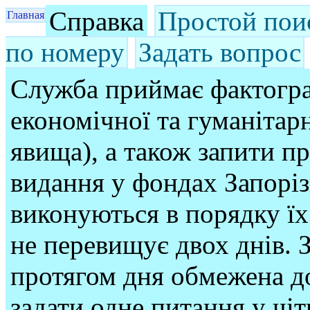
Справка
Простой пои
Главная
по номеру
Задать вопрос
Служба приймає фактогра
економічної та гуманітарн
явища), а також запити п
видання у фондах Запорі
виконуються в порядку їх
не перевищує двох днів. З
протягом дня обмежена до
задати одне питання у чі