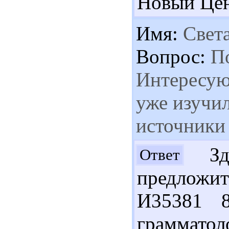
Новый Цент
Имя:
Свет
Вопрос:
По
Интересуют
уже изучи
источники
Здр
Ответ
предложи
И35381 
грамматол