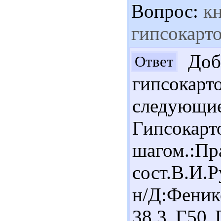
Вопрос:
кн
гипсокарт
Добр
Ответ
гипсока
следующи
Гипс
шагом.:П
сост.В.И.Р
н/Д:Феникс
38.3 Г50 