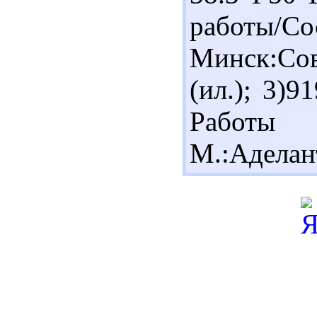
работы/
Минск:Сов
(ил.); 3)
Работы
М.:Аделант