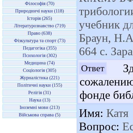
Філософія (70)
трибологии
Природничі науки (118)
Історія (265)
учебник дл
Літературознавство (719)
Право (638)
Браун, Н.А
Фізкультура та спорт (73)
664 с. Зара
Педагогіка (355)
Психологія (302)
Медицина (74)
Здр
Ответ
Соціологія (305)
Журналістика (221)
сожалени
Політичні науки (155)
фонде биб
Релігія (31)
Наука (13)
Іноземні мови (213)
Имя:
Катя
Військова справа (5)
Вопрос:
Ес