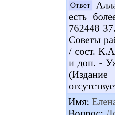
Алла
Ответ
есть боле
762448 37
Советы ра
/ сост. К.А
и доп. - У
(Издание
отсутствуе
Имя:
Елен
Вопрос:
До