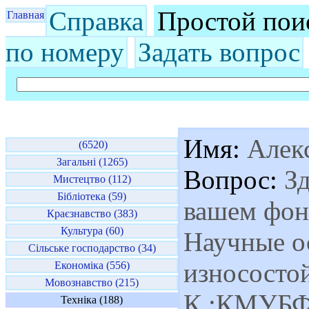
Справка
Простой пои
Главная
по номеру
Задать вопрос
Имя:
Алек
(6520)
Загальні (1265)
Вопрос:
Зд
Мистецтво (112)
Бібліотека (59)
вашем фон
Краєзнавство (383)
Культура (60)
Научные о
Сільське господарство (34)
износосто
Економіка (556)
Мовознавство (215)
К.:КМУБФ,
Техніка (188)