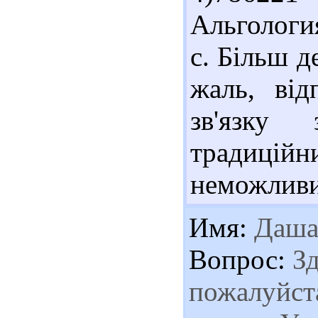
Альгология
с. Більш д
жаль, від
зв'язку
традицій
неможливи
Имя:
Даш
Вопрос:
Зд
пожалуйста