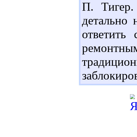
П. Тигер.
детально 
ответить 
ремонтн
традицио
заблокиров