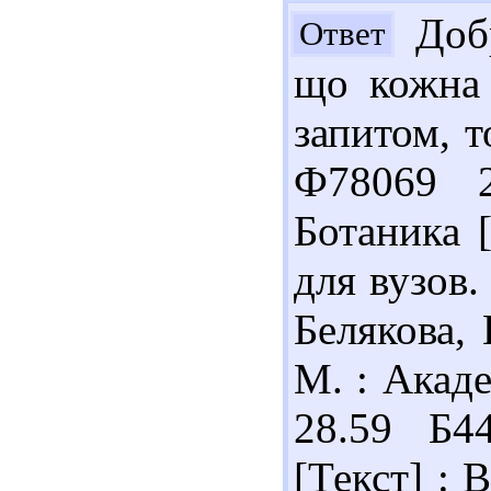
Добр
Ответ
що кожна
запитом, т
Ф78069 2
Ботаника 
для вузов.
Белякова, 
М. : Акаде
28.59 Б4
[Текст] : 