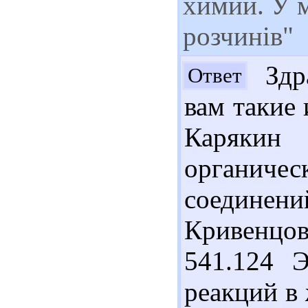
химии. У м
розчинів"
Здра
Ответ
вам такие 
Карякин
органич
соединен
Кривенцова
541.124 
реакций в 