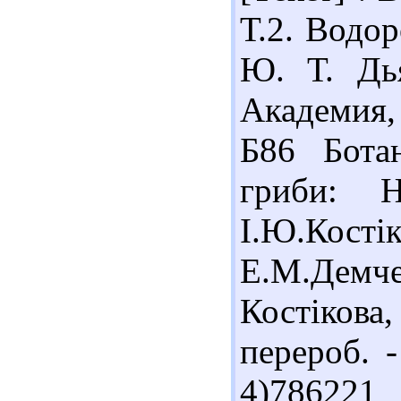
Т.2. Водор
Ю. Т. Дья
Академия, 
Б86 Ботан
гриби: Н
І.Ю.Ко
Е.М.Демч
Костікова
перероб. -
4)786221