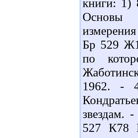
книги: 1)
Основы 
измерения 
Бр 529 Ж1
по кото
Жаботинск
1962. - 
Кондрать
звездам. -
527 К78 