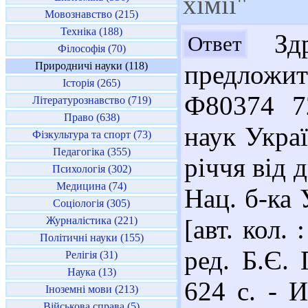
хімії"
Мовознавство (215)
Техніка (188)
Здр
Ответ
Філософія (70)
Природничі науки (118)
предложи
Історія (265)
Ф80374 7
Літературознавство (719)
Право (638)
наук Украї
Фізкультура та спорт (73)
Педагогіка (355)
річчя від 
Психологія (302)
Медицина (74)
Нац. б-ка 
Соціологія (305)
Журналістика (221)
[авт. кол.
Політичні науки (155)
ред. Б.Є. 
Релігія (31)
Наука (13)
624 с. - И
Іноземні мови (213)
Військова справа (5)