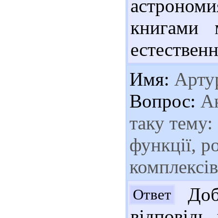
астрономия
книгами 
естественн
Имя:
Арту
Вопрос:
Ан
таку тему:
функції, р
комплексів
Добр
Ответ
відповідь