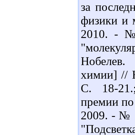
за послед
физики и 
2010. - №
"молекуля
Нобелев.
химии] // 
С. 18-21
премии по 
2009. - № 
"Подсвет