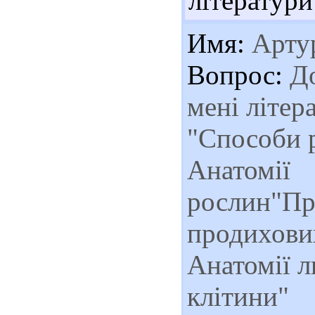
літератури
Имя:
Арту
Вопрос:
До
мені літер
"Способи 
Анатомії
рослин"Пр
продихових
Анатомії 
клітини"