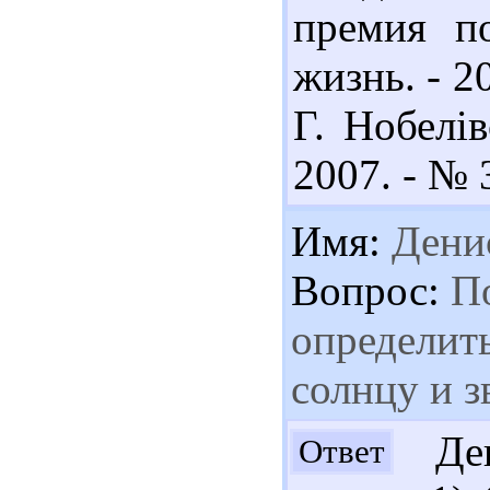
премия п
жизнь. - 20
Г. Нобелів
2007. - № 
Имя:
Дени
Вопрос:
По
определить
солнцу и з
Ден
Ответ