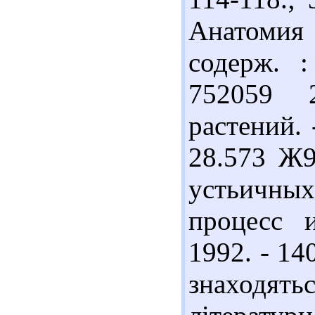
Анатомия
содерж. :
752059 
растений. 
28.573 Ж9
устьичны
процесс 
1992. - 14
знаходят