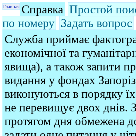
Справка
Простой пои
Главная
по номеру
Задать вопрос
Служба приймає фактогра
економічної та гуманітарн
явища), а також запити п
видання у фондах Запорі
виконуються в порядку їх
не перевищує двох днів. З
протягом дня обмежена до
задати одне питання у чі