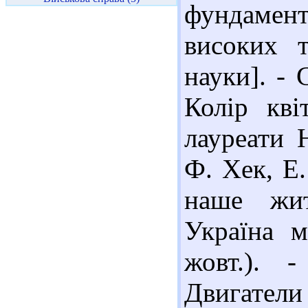
фундамен
високих т
науки]. -
Колір кві
лауреати Н
Ф. Хек, Е.
наше жит
Україна 
жовт.). 
Двигатели