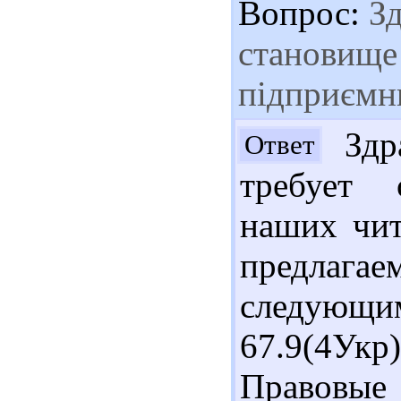
Вопрос:
Зд
становище 
підприємни
Здра
Ответ
требует 
наших чит
предлаг
следующи
67.9(4Ук
Правовые 