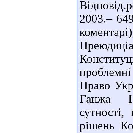
Відповід.р
2003.– 64
комент
Преюд
Констит
проблемні
Право Укр
Ганжа Н
сутності,
рішень Ко