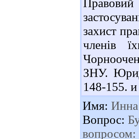
Правови
застосув
захист пра
членів ї
Чорнооченк
ЗНУ. Юрид
148-155. и
Имя:
Инна
Вопрос:
Бу
вопросом: 