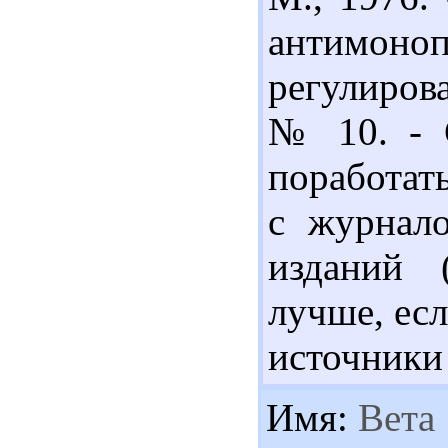
антимо
регулирова
№ 10. - 
поработать
с журнало
изданий 
лучше, ес
источники
Имя:
Вета