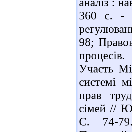
аналіз : на
360 с. - 
регулюван
98; Право
процесів.
Участь Мі
системі м
прав труд
сімей // Ю
С. 74-79