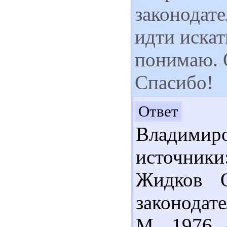
законодат
идти искат
понимаю. О
Спасибо!
Зд
Ответ
Владимир
источник
Жидков О
законодате
М., 1976.