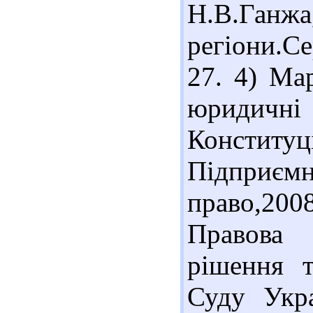
Н.В.Ганж
регіони.Се
27. 4) Ма
юридичн
Констит
Підприє
право,200
Правова 
рішення т
Суду Укра