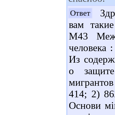
Здра
Ответ
вам такие
М43 Межд
человека :
Из содерж
о защите
мигрантов
414; 2) 8
Основи мі