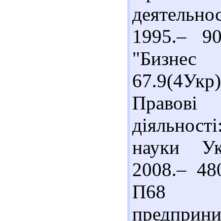
деятельн
1995.– 90
"Бизне
67.9(4У
Правові
діяльності
науки Ук
2008.– 48
П68 
предприн