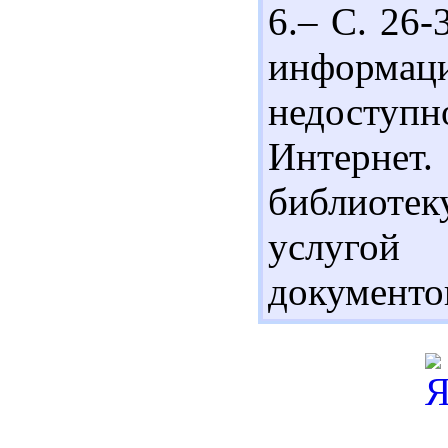
6.– С. 26-
информа
недоступн
Интернет.
библиоте
услугой
документов