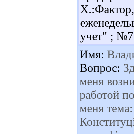
Х.:Фактор,
еженедель
учет" ; №7(
Имя:
Влад
Вопрос:
Зд
меня возни
работой п
меня тема:
Конституці