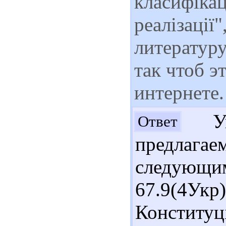
класифікац
реалізації
литературу
так чтоб э
интернете.
Ува
Ответ
предлаг
следую
67.9(4Укр
Конституці