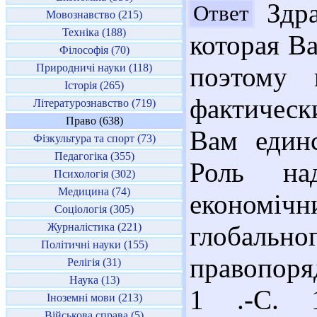
Здра
Ответ
Мовознавство (215)
Техніка (188)
которая Ва
Філософія (70)
Природничі науки (118)
поэтому
Історія (265)
фактическ
Літературознавство (719)
Право (638)
Вам единс
Фізкультура та спорт (73)
Педагогіка (355)
Роль над
Психологія (302)
Медицина (74)
економічн
Соціологія (305)
Журналістика (221)
глобал
Політичні науки (155)
правопоря
Релігія (31)
Наука (13)
1 .-С. 
Іноземні мови (213)
Військова справа (5)