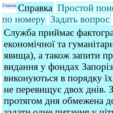
Справка
Простой пои
Главная
по номеру
Задать вопрос
Служба приймає фактогра
економічної та гуманітарн
явища), а також запити п
видання у фондах Запорі
виконуються в порядку їх
не перевищує двох днів. З
протягом дня обмежена до
задати одне питання у чі