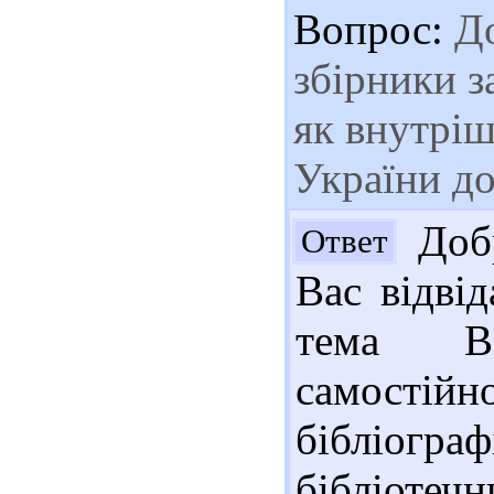
Вопрос:
До
збірники з
як внутріш
України д
Добр
Ответ
Вас відві
тема Ва
самостій
бібліог
бібліоте