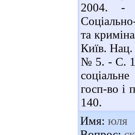
2004. -
Соціально
та криміна
Київ. Нац.
№ 5. - С. 
соціальн
госп-во і 
140.
Имя:
юля
Вопрос:
ск