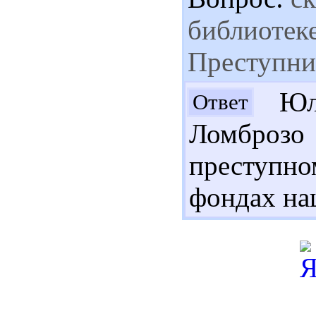
библиотеке
Преступни
Юля
Ответ
Ломбро
преступн
фондах на