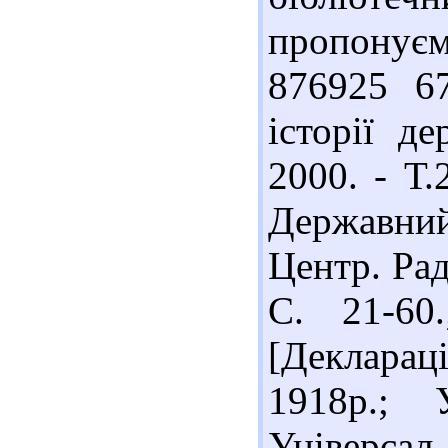
пропонуєм
876925 67
історії д
2000. - Т.
Державний
Центр. Рад
С. 21-60
[Декларац
1918р.; 
Універсал