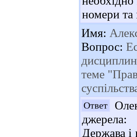
необхідно 
номери та
Имя:
Алек
Вопрос:
Ес
дисциплине
теме "Пра
суспільств
Олек
Ответ
джерела:
Держава і п