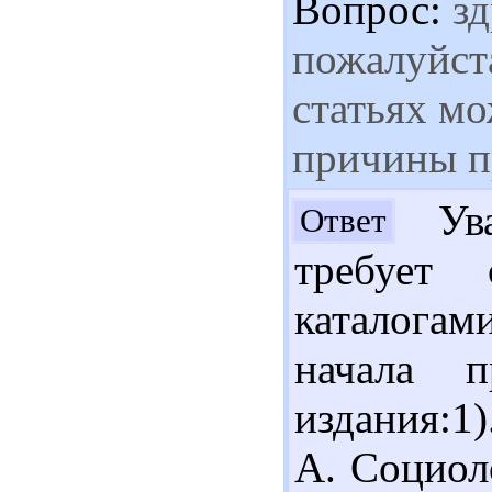
Вопрос:
зд
пожалуйст
статьях м
причины п
Ува
Ответ
требует 
каталогам
начала п
издания:1
А. Социоло