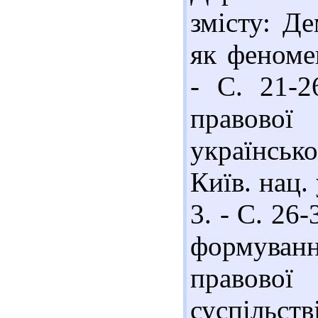
змісту: Д
як феномен
- С. 21-2
правово
українськ
Київ. нац.
3. - С. 26
формуван
правової
суспільств