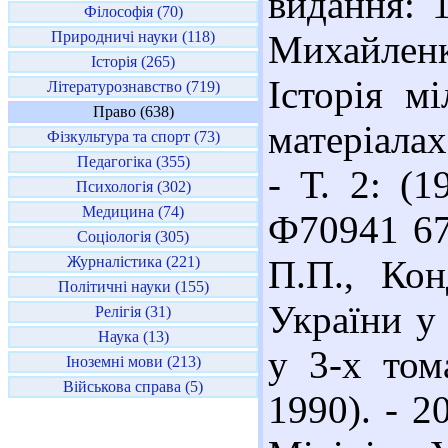
видання: 
Філософія (70)
Природничі науки (118)
Михайлен
Історія (265)
Історія м
Літературознавство (719)
Право (638)
матеріалах:
Фізкультура та спорт (73)
Педагогіка (355)
- Т. 2: (1
Психологія (302)
Медицина (74)
Ф70941 67
Соціологія (305)
Журналістика (221)
П.П., Кон
Політичні науки (155)
України у 
Релігія (31)
Наука (13)
у 3-х тома
Іноземні мови (213)
Військова справа (5)
1990). - 2