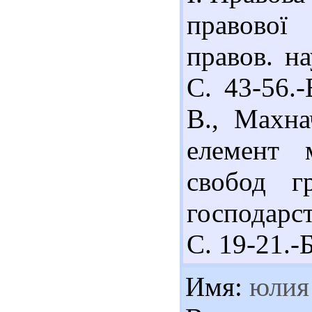
правової
правов. на
С. 43-56.-
В., Махна
елемент м
свобод г
господарст
С. 19-21.-Б
Имя:
юлия