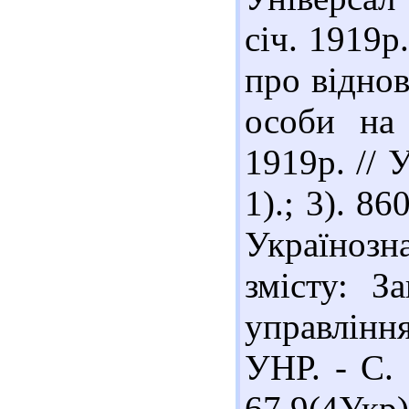
січ. 1919р.
про віднов
особи на 
1919р. // У
1).; 3). 8
Українозна
змісту: З
управлінн
УНР. - С.
67.9(4У