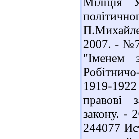
Міліція 
політичног
П.Михайле
2007. - №7
"Іменем 
Робітнич
1919-1922 
правові з
закону. - 
244077 Ис