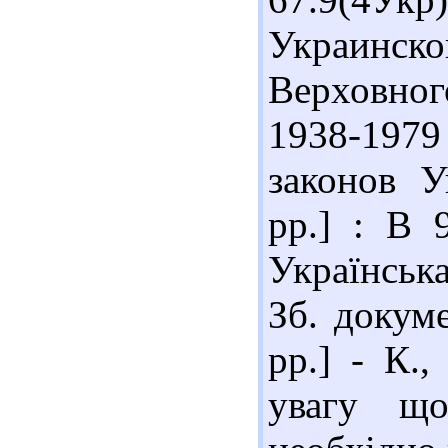
Украинск
Верховно
1938-1979 
законов У
рр.] : В 9
Українськ
Зб. докуме
рр.] - К.
увагу що