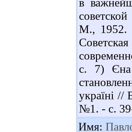
в важнейш
советской
М., 1952.
Советска
современнос
с. 7) Єна
становлен
україні //
№1. - с. 3
Имя:
Павл