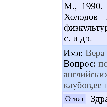
М., 1990.
Холодов
физкультур
с. и др.
Имя:
Вера
Вопрос:
по
английски
клубов,ее 
Здра
Ответ