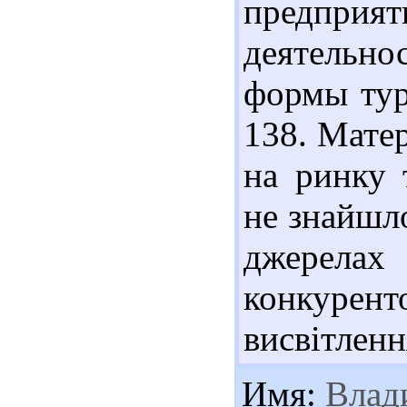
предприя
деятельно
формы тури
138. Матер
на ринку 
не знайшл
джер
конкуре
висвітленн
Имя:
Влад