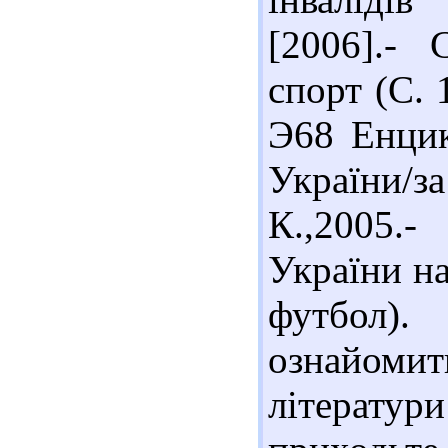
[2006].- 
спорт (С. 
Э68 Енцик
України/
К.,2005.
України на
футбол).
ознайоми
літератур