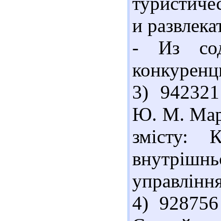
туристиче
и развлека
- Из сод
конкуренци
3) 942321
Ю. М. Марк
змісту: 
внутрішн
управління
4) 928756