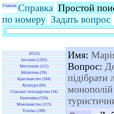
Справка
Простой пои
Главная
по номеру
Задать вопрос
Имя:
Марі
(6522)
Загальні (1265)
Вопрос:
До
Мистецтво (112)
Бібліотека (59)
підібрати 
Краєзнавство (384)
Культура (60)
монополій 
Сільське господарство (34)
туристични
Економіка (556)
Мовознавство (215)
Техніка (188)