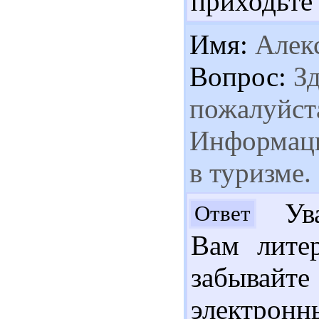
приходьте 
Имя:
Алек
Вопрос:
Зд
пожалуйста
Информаци
в туризме.
Ува
Ответ
Вам лите
забывай
электронн