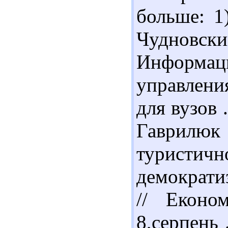
больше: 1
Чудновс
Информ
управлени
для вузов 
Гаврилюк 
туристич
демократиз
// Еконо
8,серпень 