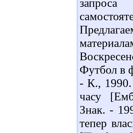
запроса
самостоят
Предлага
материал
Воскресен
Футбол в ф
- К., 1990
часу [Емб
Знак. - 19
тепер влас