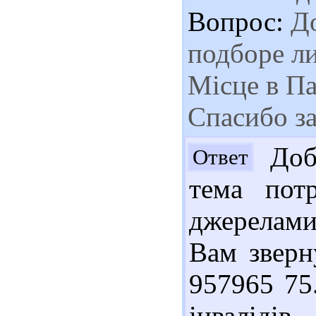
Вопрос:
До
подборе ли
Місце в Па
Спасибо за
Добр
Ответ
тема потр
джерелам
Вам зверну
957965 75
інвалідів