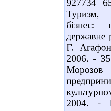
927734 6
Туризм, 
бізнес: ц
державне р
Г. Агафон
2006. - 3
Морозо
предприн
культурно
2004. - 