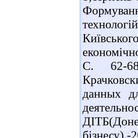
Формуванн
технологій
Київськог
економічно
С. 62-68
Крачковс
данных дл
деяте
ДІТБ(Доне
бізнесу)