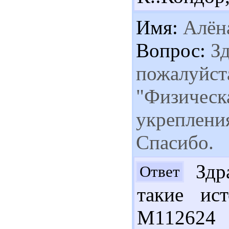
Имя:
Алён
Вопрос:
Зд
пожалуйста
"Физическа
укрепления
Спасибо.
Здра
Ответ
такие ис
М112624 