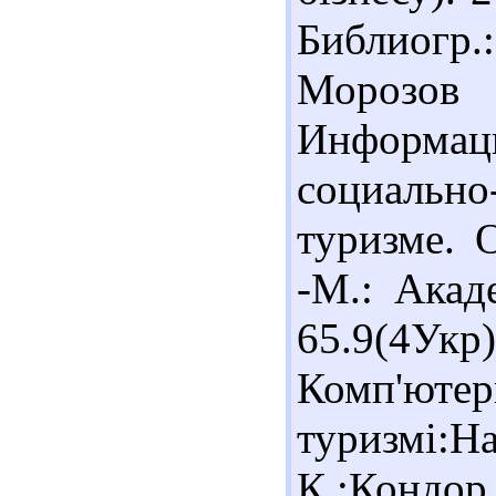
Библиогр.:
Морозов
Информа
социаль
туризме. 
-М.: Акаде
65.9(4Ук
Комп'ютер
туризмі:
К.:Кондор,