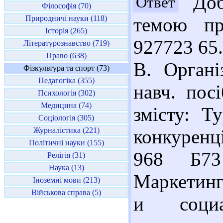
Доб
Ответ
Філософія (70)
Природничі науки (118)
темою пр
Історія (265)
927723 65
Літературознавство (719)
Право (638)
В. Органі
Фізкультура та спорт (73)
Педагогіка (355)
навч. посі
Психологія (302)
Медицина (74)
змісту: Т
Соціологія (305)
Журналістика (221)
конкуренці
Політичні науки (155)
968 Б73
Релігія (31)
Наука (13)
Маркетинг
Іноземні мови (213)
Військова справа (5)
и социал