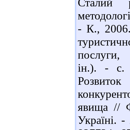
Сталий р
методологі
- К., 2006
туристич
послуги,
ін.). - с
Розв
конкурен
явища // 
Україні. -