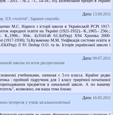
м. - 2011. - № 2. - С. 14-18.; 10). Болонський процес в Україні
Дата:
13.09.2011
р. ХХ століття". Заранее спасибо.
нко М.С. Нариси з історії школи в Українській РСР( 1917-
иток народної освіти на Україні (1921-1932).- К.,1965.- 256с.;
с. К.,1996.- 304с. 4).934146 63.3(4Укр) Х94 Хроніка 2000:
ні (1917-1930); 5).Кузьменко М.М. Уніфікація системи освіти в
4.03(4Укр) Л 93 Любар О.О. та ін. Історія української школи і
Дата:
09.07.2011
ачальной школы по всем дисциплинам
новном) учебниками, начиная с 5-го класса. Крайне редко
тика : пробний підручник для 1 класу трирічної початкової
е преподавания предметов в начальной школе. А по вашему
татель", возможно, им ваша тема ближе.
Дата:
16.05.2011
их інтересів у учнів загальноосвітньої
тивація школярів до занять фізичною культурою і спортом //