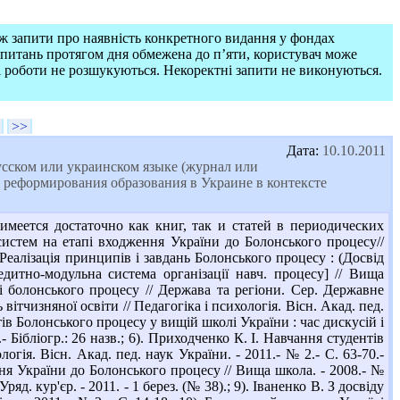
ож запити про наявність конкретного видання у фондах
запитань протягом дня обмежена до п’яти, користувач може
і роботи не розшукуються. Некоректні запити не виконуються.
>>
Дата:
10.10.2011
усском или украинском языке (журнал или
и реформирования образования в Украине в контексте
еется достаточно как книг, так и статей в периодических
систем на етапі входження України до Болонського процесу//
Л. Реалізація принципів і завдань Болонського процесу : (Досвід
дитно-модульна система організації навч. процесу] // Вища
ті болонського процесу // Держава та регіони. Сер. Державне
вітчизняної освіти // Педагогіка і психологія. Вісн. Акад. пед.
етів Болонського процесу у вищій школі України : час дискусій і
.- Бібліогр.: 26 назв.; 6). Приходченко К. І. Навчання студентів
гія. Вісн. Акад. пед. наук України. - 2011.- № 2.- С. 63-70.-
ння України до Болонського процесу // Вища школа. - 2008.- №
ряд. кур'єр. - 2011. - 1 берез. (№ 38).; 9). Іваненко В. З досвіду