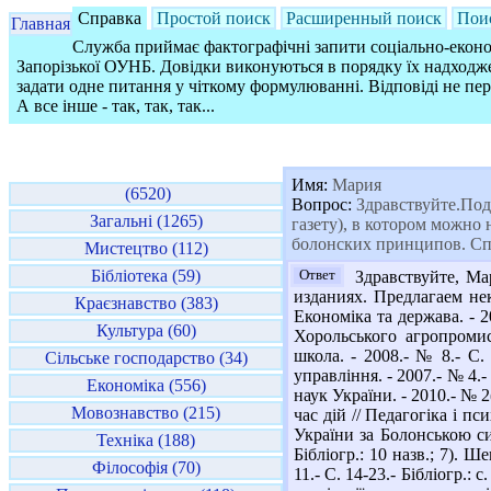
Справка
Простой поиск
Расширенный поиск
Пои
Главная
Служба приймає фактографічні запити соціально-економ
Запорізької ОУНБ. Довідки виконуються в порядку їх надходже
задати одне питання у чіткому формулюванні. Відповіді не пе
А все інше - так, так, так...
Имя:
Мария
(6520)
Вопрос:
Здравствуйте.Под
Загальні (1265)
газету), в котором можно
болонских принципов. Сп
Мистецтво (112)
Бібліотека (59)
Ответ
Здравствуйте, Ма
изданиях. Предлагаем нек
Краєзнавство (383)
Економіка та держава. - 20
Культура (60)
Хорольського агропромис
школа. - 2008.- № 8.- С.
Сільське господарство (34)
управління. - 2007.- № 4.-
Економіка (556)
наук України. - 2010.- № 2
Мовознавство (215)
час дій // Педагогіка і пс
України за Болонською сис
Техніка (188)
Бібліогр.: 10 назв.; 7). 
Філософія (70)
11.- С. 14-23.- Бібліогр.: 