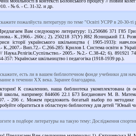
чної мобільності в контексті Болонського процесу // Новий колегіу
10. - № 6. - С. 31-32. и др.
кажите пожалйуста литературу по теме "Освіті УСРР в 20-30-ті р
едлагаем Вам следующую литературу: 1).250686 371 Г85 Грице
нова.- К.,1966.- 260с.; 2). 250218 37(У) Я82 Ясницький Г.І. Розв
иси історії українського шкільництва ( 1905-1933): навч.по
- К.,2007.- Вип.72.- С.266-285: Крилов І. Система освіти в Украї
/ Наука.Релігія.Суспільство.- 2005.- №2.- С.38-42; 6). 891921 7
34-357: Українське шкільництво і педагогіка (1918-1939 рр.).
дскажите, есть ли в вашем библиотечном фонде учебники для н
аине в течении ХХ века. Заранее благодарна.
ктория! К сожалению, наша библиотека укомплектована (в ос
й школы, например: 844606 22.1 Б73 Богданович М. В. Матема
1997. - 206 с. Можем предложить богатый выбор по методик
робуйте обратиться в областную библиотеку для детей "Юный чи
гите в подборе литературы на такую тему: Дослідження спортивн
а! Предлагаем Вам следующие материалы: 1). Євтушевська Н. Мо