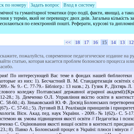
ск по номеру
Задать вопрос
Вход в систему
ічної та гуманітарної тематики (про події, факти, явища), а так
ння у термін, який не перевищує двох днів. Загальна кількість 
ресилаються по електронній пошті. Реферати, курсові та дипломн
<<
18
17
16
15
14
13
12
скажите, пожалуйста, современное педагогическое издание на р
 найти статью, которая касается проблем болонского процесса ил
асибо.
рия! По интересующей Вас теме в фондах нашей библиотеки им
оторые из них: 1). Бесчастний В. М. Стандартизація освітніх 
09.- № 9.- С. 77-79.- Бібліогр.: 13 назв.; 2). Гузик Р., Діхтярь 
лового коледжу Полтавської державної аграрної академії):[Кре
 12-28.; 3). Демченко О.Л. Управління якістю освіти в контекс
 С. 58-60.; 4). Зіньковський Ю. Ф. Досвід Болонських перетворень 
(67).- С. 57-61.; 5). Луговий В.І. Реалізація принципів і приорит
ихологія. Вісн. Акад. пед. наук України. - 2009.- № 1(62).- С. 5-17
темою як умова підвищення якості освіти // Педагогіка і психоло
Шевченко С. Оцінювання якості вищої освіти в контексті приєдна
с. 23.; 8). Павко А. Болонський процес в Україні: плюси і мінуси // У