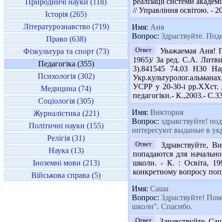
реалізації системи академі
Природничі науки (118)
// Управління освітою. - 20
Історія (265)
Літературознавство (719)
Имя:
Аня
Вопрос:
Здраствуйте. Подс
Право (638)
Ответ
Уважаемая Аня! Пр
Фізкультура та спорт (73)
1965)/ За ред. С.А. Литви
Педагогіка (355)
3).841545 74.03 Н30 Нар
Психологія (302)
Укр.культуролог.альманах.
УСРР у 20-30-і рр.ХХст. /
Медицина (74)
педагогіки.- К.,2003.- С.3
Соціологія (305)
Имя:
Виктория
Журналістика (221)
Вопрос:
здравствуйте! по
Політичні науки (155)
интересуют выданые в укр
Релігія (31)
Ответ
Здравствуйте, Ви
Наука (13)
попадаются для начально
Іноземні мови (213)
школи. - К. : Освіта, 
конкретному вопросу поп
Військова справа (5)
Имя:
Саша
Вопрос:
Здраствуйте! Помо
школи". Спасибо.
Ответ
Здравствуйте, Саш