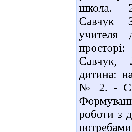
школа. - 
Савчук З
учителя 
просторі
Савчук, 
дитина: на
№ 2. - С.
Формуван
роботи з 
потребам