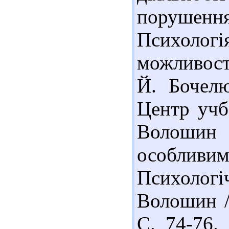
порушенн
Психоло
можли­вос­
Й. Бочелю
Центр учб.
Волошин
особливи
Психологі
Волошин //
С. 74-76. 