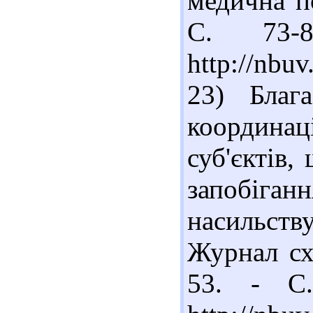
медична пс
С. 73-
http://nbu
23) Благ
координац
суб'єктів,
запобіга
насильст
Журнал сх
53. - С.