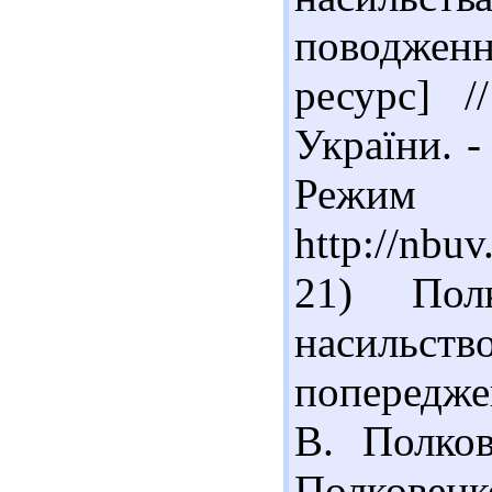
поводжен
ресурс] /
України. -
Реж
http://nb
21) Пол
насильств
попередже
В. Полков
Полковенко