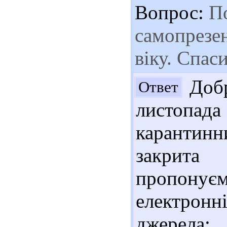
Вопрос:
По
самопрезе
віку. Спас
Добр
Ответ
листопад
карантин
закрита
пропону
електронн
джерела