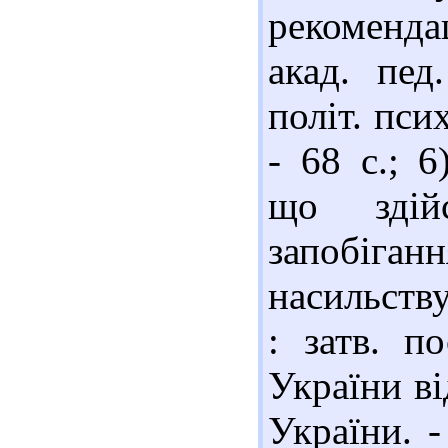
рекоменда
акад. пед
політ. псих
- 68 с.; 6
що здій
запобіга
насильству
: затв. п
України ві
України. -