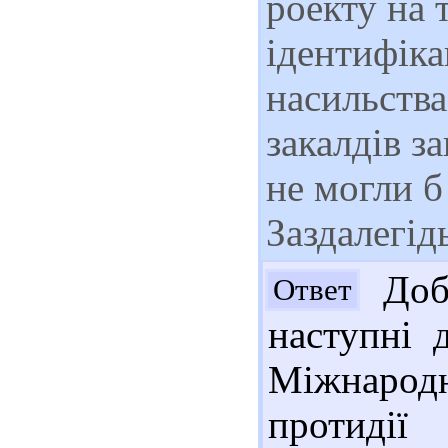
роекту на
ідентифіка
насильства
закалдів з
не могли б
Заздалегід
Добр
Ответ
наступні 
Міжнарод
протидії