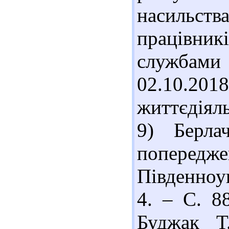
насильств
працівни
службами
02.10.20
життєдіяль
9) Берла
попередж
Південноу
4. – С. 88
Буджак Т