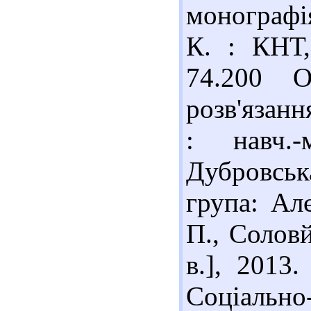
монографія
К. : КНТ,
74.200 О
розв'язанн
: навч.-
Дубровська
група: Ал
П., Соловй
в.], 2013
Соціаль