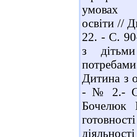
умовах у
освіти // 
22. - С. 9
з дітьми
потребами
Дитина з 
- № 2.- С
Бочелюк 
готовност
діяльност