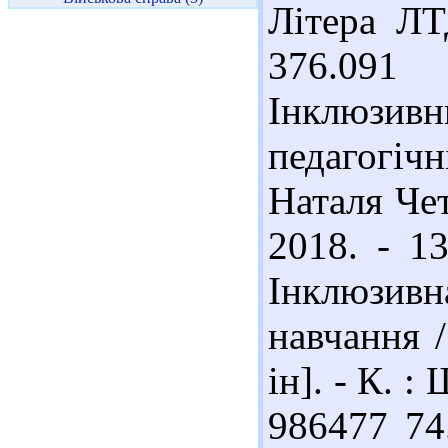
Літера ЛТ
376.091
Інклюзивн
педагогіч
Наталя Чет
2018. - 1
Інклюзивн
навчання /
ін]. - К. :
986477 74