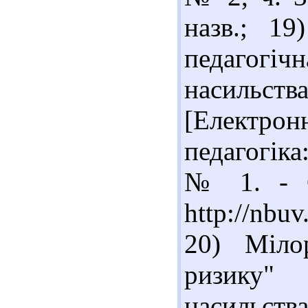
назв.; 19
педагогіч
насильс
[Електро
педагогіка
№ 1. - С
http://nbu
20) Міло
ризику"
насильст