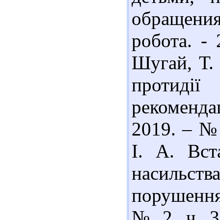
обращения
робота. - 
Шугай, Т.
протидії
рекоменда
2019. – № 
І. А. Вст
насильст
порушення 
№ 2, ч. 3.