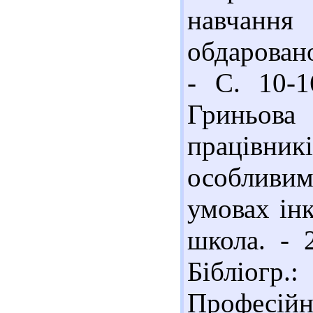
навчанн
обдаровано
- С. 10-1
Гриньова 
працівни
особливи
умовах інк
школа. - 
Бібліогр.
Професійн