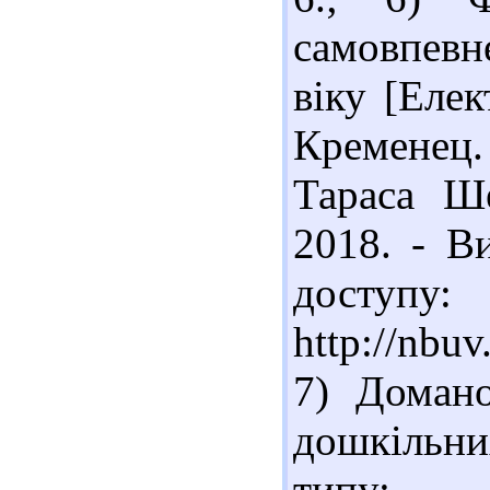
самовпевн
віку [Елек
Кременец. 
Тараса Ше
2018. - В
доступу:
http://nbu
7) Домано
дошкільни
типу: с