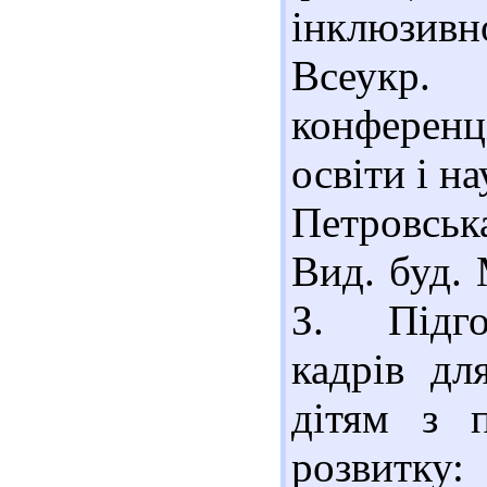
інклюзивн
Всеукр. 
конференці
освіти і на
Петровська
Вид. буд. 
З. Підго
кадрів дл
дітям з 
розвитку: