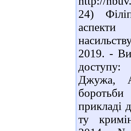
http://nbu
24) Філі
аспекти
насильств
2019. - Ви
доступу: 
Джужа, А
боротьби 
прикладі д
ту кримін