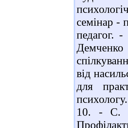
психолог
семінар - 
педагог. -
Демченко 
спілкуван
від насильс
для прак
психологу
10. - С. 
Профілак