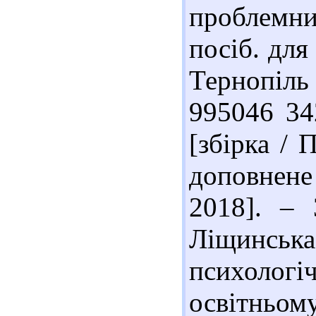
проблемн
посіб. для 
Тернопіль
995046 34
[збірка / П
доповнене
2018]. – 
Ліщинсь
психологі
освітнь