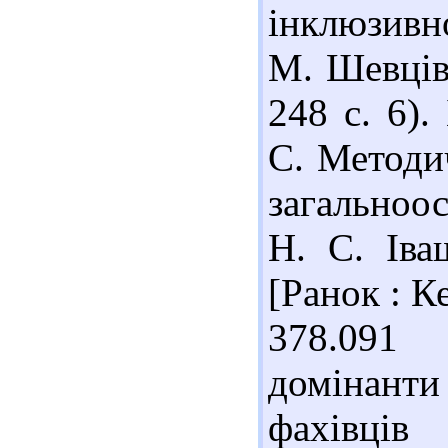
інклюзивно
М. Шевців.
248 с. 6)
С. Методич
загальноо
Н. С. Іва
[Ранок : Ке
378.091
домінант
фахівці