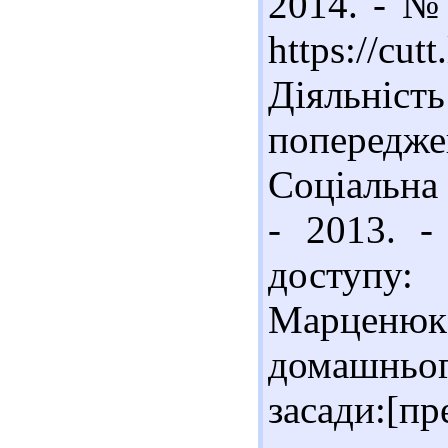
2014. - № 
https://cu
Діяльніс
попередж
Соціальна 
- 2013. 
доступу: 
Марценюк,
домашньог
засади:[