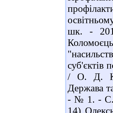
профілак
освітньому
шк. - 20
Коломоєць
"насильст
суб'єктів 
/ О. Д. К
Держава та
- № 1. - С.
14) Олекс