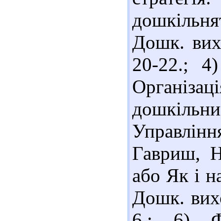
дошкільня
Дошк. вих
20-22.; 4
Організа
дошкіль
Управління
Гавриш, Н
або Як і н
Дошк. вихо
6.; 6) Ф