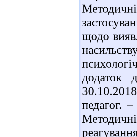
Методи
застосув
щодо вияв
насильств
психологіч
додаток 
30.10.201
педагог. –
Методичні
реагуван