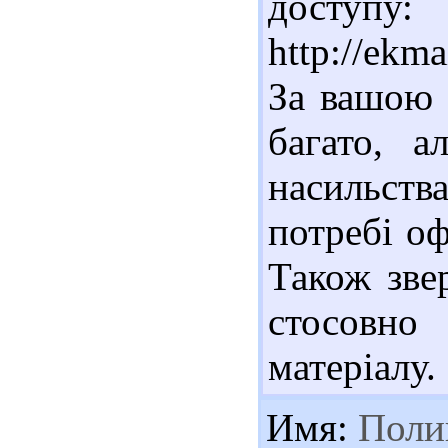
доступу:
http://ekm
За вашою 
багато, а
насильст
потребі оф
Також зве
стосовн
матеріалу.
Имя:
Поли