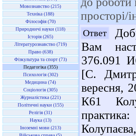
до роботи
Мовознавство (215)
просторі/і
Техніка (188)
Філософія (70)
Природничі науки (118)
Добр
Ответ
Історія (265)
Вам наст
Літературознавство (719)
Право (638)
376.091 И
Фізкультура та спорт (73)
Педагогіка (355)
[С. Дмитр
Психологія (302)
Медицина (74)
вересня, 2
Соціологія (305)
Журналістика (221)
К61 Кол
Політичні науки (155)
практика:
Релігія (31)
Наука (13)
Колупаєва
Іноземні мови (213)
Військова справа (5)