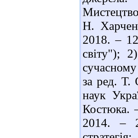
Мистецтво 
Н. Харченк
2018. – 12
світу"); 
сучасному 
за ред. Т.
наук Украї
Костюка. –
2014. – 
стратегія