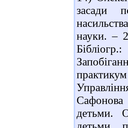
засади п
насильств
науки. – 
Бібліогр
Запобіганн
практикум
Управління.
Сафонова 
детьми. 
детьми, 