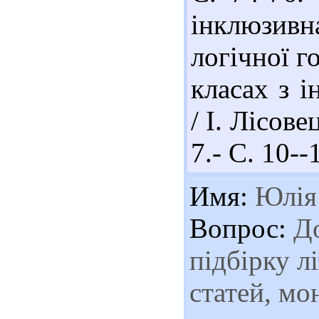
інклюзивн
логічної г
класах з і
/ І. Лісове
7.- С. 10--
Имя:
Юлія
Вопрос:
До
підбірку л
статей, мо