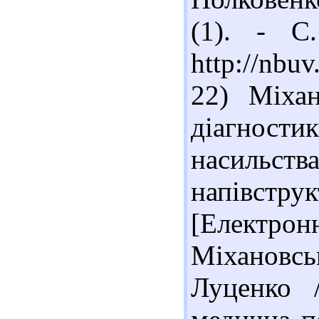
(1). - С
http://nbu
22) Міхан
діагност
насильст
напівст
[Електр
Міхановс
Луценко /