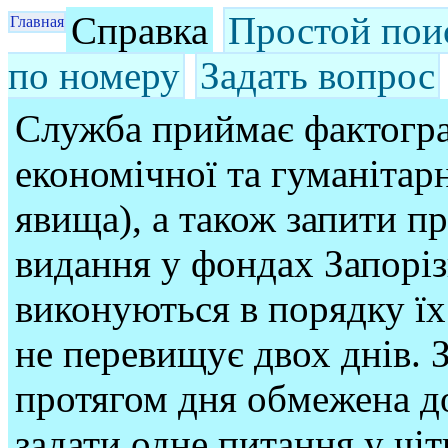
Справка
Простой пои
Главная
по номеру
Задать вопрос
Служба приймає фактогра
економічної та гуманітарн
явища), а також запити п
видання у фондах Запорі
виконуються в порядку їх
не перевищує двох днів. З
протягом дня обмежена до
задати одне питання у чі