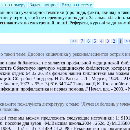
ск по номеру
Задать вопрос
Вход в систему
ічної та гуманітарної тематики (про події, факти, явища), а так
ння у термін, який не перевищує двох днів. Загальна кількість 
ресилаються по електронній пошті. Реферати, курсові та дипломн
<<
7
6
5
4
3
2
1
>
 по такой теме: Дисбиоз кишечника у реконвалесцентов острых 
ю наша библиотека не является профильной медицинской библи
тить Областную научную медицинскую библиотеку, которая рас
ский отдел: 64-32-26. Из фондов нашей библиотеки мы можем
ий: Сб. работ / под ред. Н.И. Рагоза. - Л.: Медгиз, 1949. - 
Знание, 1973. - 95 с. 3) 616.34 Т47 Тищенко Д.К. Як запобігти к
екции: профилактика и первая помощь // Начал. шк. - 2003. - №5
скажите пожалуйста литературу к теме: "Лучевая болезнь у мл
а помощь.
ей теме мы можем предложить следующие источники: 1) 9101
б. пособие для вузов .-М.:Высшая школа,2004 .-252с. 2) М1335
, 1989. - 157 с. 3) 751489 51.2 Р85 Руководство по органи