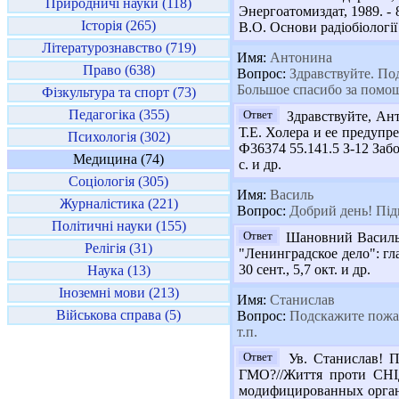
Природничі науки (118)
Энергоатомиздат, 1989. - 
Історія (265)
В.О. Основи радіобіології т
Літературознавство (719)
Имя:
Антонина
Право (638)
Вопрос:
Здравствуйте. Под
Большое спасибо за помощ
Фізкультура та спорт (73)
Педагогіка (355)
Ответ
Здравствуйте, Ант
Т.Е. Холера и ее предупре
Психологія (302)
Ф36374 55.141.5 З-12 Заб
Медицина (74)
с. и др.
Соціологія (305)
Имя:
Василь
Журналістика (221)
Вопрос:
Добрий день! Підка
Політичні науки (155)
Ответ
Шановний Василь! П
Релігія (31)
"Ленинградское дело": глаз
30 сент., 5,7 окт. и др.
Наука (13)
Іноземні мови (213)
Имя:
Станислав
Військова справа (5)
Вопрос:
Подскажите пожал
т.п.
Ответ
Ув. Станислав! П
ГМО?//Життя проти СНІДу
модифицированных организ