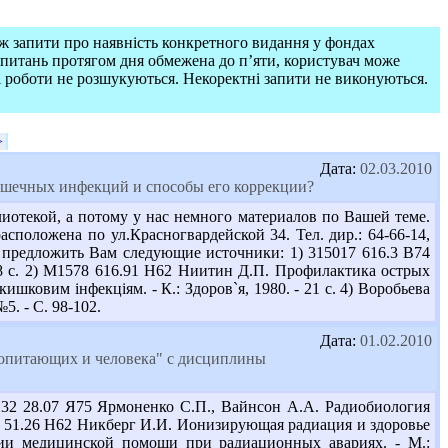
ож запити про наявність конкретного видання у фондах
запитань протягом дня обмежена до п’яти, користувач може
і роботи не розшукуються. Некоректні запити не виконуються.
>
Дата:
02.03.2010
кишечных инфекций и способы его коррекции?
отекой, а потому у нас немного материалов по Вашей теме.
положена по ул.Красногвардейской 34. Тел. дир.: 64-66-14,
 предложить Вам следующие источники: 1) 315017 616.3 В74
218 с. 2) М1578 616.91 Н62 Ниитин Д.П. Профилактика острых
ишковим інфекціям. - К.: Здоров`я, 1980. - 21 с. 4) Воробьева
. - С. 98-102.
Дата:
01.02.2010
екопитающих и человека" с дисциплины
32 28.07 Я75 Ярмоненко С.П., Вайнсон А.А. Радиобиология
80 51.26 Н62 Никберг И.И. Ионизирующая радиация и здоровье
зации медицинской помощи при радиационных авариях. - М.: