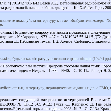
87 с. 4) 701942 48.6 Б43 Белов А.Д. Ветеринарная радиобиология. 
а радіоекології: навч. посібник для вузів. - К.: Хай-Тек Прес, 2009
скажите пожалуйста литературу к теме "Возбудитель холеры. Хо
ь.
онина. По данному вопросу мы можем предложить следующие ис
ждение. - К.: Здоров'я, 1973. - 87 с. 2) М19245 55.141.5 Д72 Дран
олотный Д.. Избранные труды. Т. 2. Холера. Сифилис. Эпидемиоло
жіть, будь ласка, літературу стосовно справи лікарів (1940-і рр.)
ропонуємо вам наступні джерела стосовно вашої теми: Король В.
ами очевидцев // Неделя. - 1988. - №40. - С. 10-11.; Рапорт Я. За
уйста статьи, литературу, периодические издания и др. о ГМО,
редлагаем следующий материал по интересующей Вас теме:Го
.-2008.-№ 11-12 .-С. 9-12.; Гусев С., Карпенко Д. Где бал
мов//Ефективні корми та годівля.-2008.-№ 7 .-С. 7-13.; Кравч