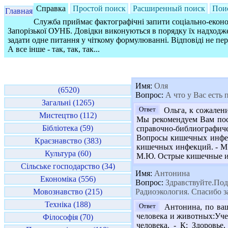
Справка
Простой поиск
Расширенный поиск
Пои
Главная
Служба приймає фактографічні запити соціально-економ
Запорізької ОУНБ. Довідки виконуються в порядку їх надходже
задати одне питання у чіткому формулюванні. Відповіді не пе
А все інше - так, так, так...
Имя:
Оля
(6520)
Вопрос:
А что у Вас есть
Загальні (1265)
Ответ
Ольга, к сожалени
Мистецтво (112)
Мы рекомендуем Вам посе
Бібліотека (59)
справочно-библиографиче
Вопросы кишечных инфекц
Краєзнавство (383)
кишечных инфекций. - М.: 
Культура (60)
М.Ю. Острые кишечные инф
Сільське господарство (34)
Имя:
Антонина
Економіка (556)
Вопрос:
Здравствуйте.Под
Мовознавство (215)
Радиоэкология. Спасибо з
Техніка (188)
Ответ
Антонина, по ваш
человека и животных:Уче
Філософія (70)
человека. - К: Здоровье