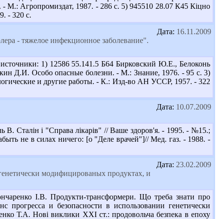
- М.: Агропромиздат, 1987. - 286 с. 5) 945510 28.07 К45 Кіцно
. - 320 с.
Дата:
16.11.2009
лера - тяжелое инфекционное заболевание".
точники: 1) 12586 55.141.5 Б64 Бирковский Ю.Е., Белоконь
кин Д.И. Особо опасные болезни. - М.: Знание, 1976. - 95 с. 3)
гические и другие работы. - К.: Изд-во АН УССР, 1957. - 322
Дата:
10.07.2009
 Сталін і "Справа лікарів" // Ваше здоров'я. - 1995. - №15.;
быть не в силах ничего: [о "Деле врачей"]// Мед. газ. - 1988. -
Дата:
23.02.2009
 генетически модифицированых продуктах, и
нчаренко І.В. Продукти-трансформери. Що треба знати про
анс прогресса и безопасности в использовании генетически
енко Т.А. Нові виклики ХХІ ст.: продовольча безпека в епоху