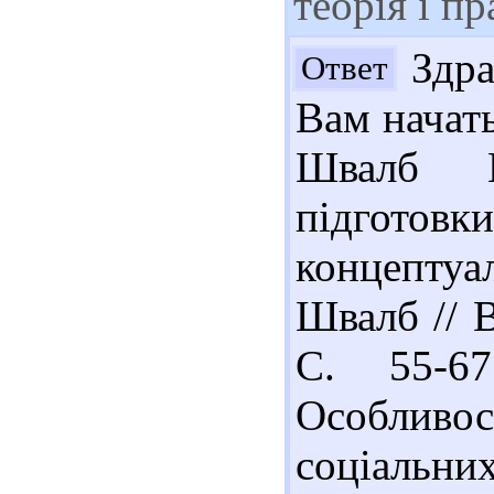
теорія і п
Здра
Ответ
Вам начат
Швалб Ю
підготов
концептуа
Швалб // 
С. 55-6
Особливо
соціальни