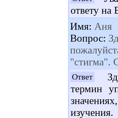
ответу на 
Имя:
Аня
Вопрос:
Зд
пожалуйста
"стигма". 
Здр
Ответ
термин уп
значения
изучени