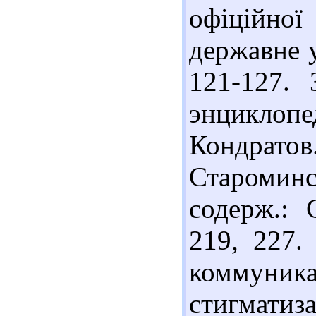
офіційної
державне у
121-127.
энциклопед
Кондрато
Старомин
содерж.: 
219, 227.
коммун
стигматиз