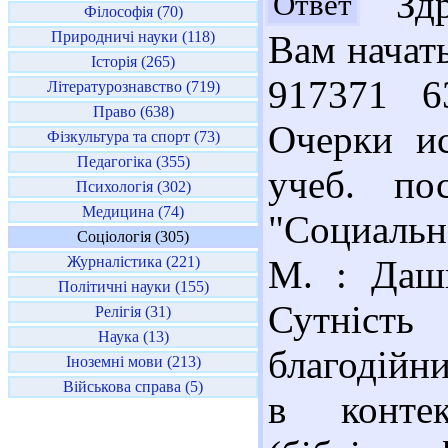
Здра
Ответ
Філософія (70)
Природничі науки (118)
Вам начат
Історія (265)
917371 6
Літературознавство (719)
Право (638)
Очерки ис
Фізкультура та спорт (73)
Педагогіка (355)
учеб. по
Психологія (302)
Медицина (74)
"Социальна
Соціологія (305)
Журналістика (221)
М. : Дашк
Політичні науки (155)
Сутніст
Релігія (31)
Наука (13)
благодійни
Іноземні мови (213)
Військова справа (5)
в контек