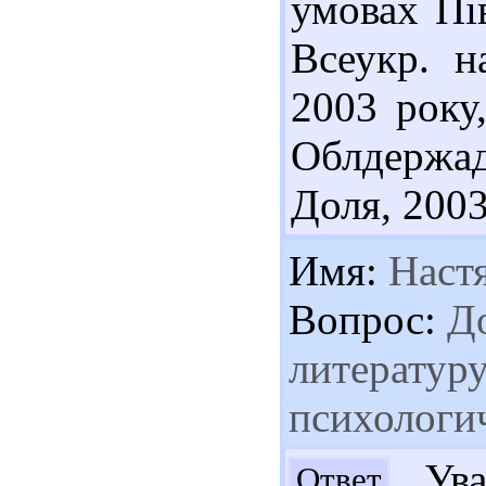
умовах Пів
Всеукр. н
2003 року
Облдержад
Доля, 2003
Имя:
Наст
Вопрос:
До
литературу
психологич
Уваж
Ответ