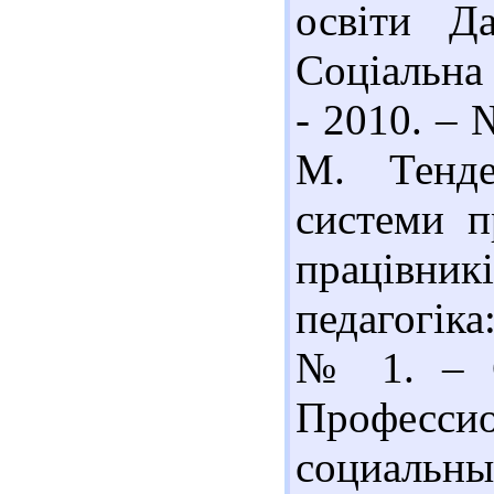
освіти Д
Соціальна 
- 2010. – 
М. Тенде
системи п
працівникі
педагогіка
№ 1. – С
Професс
социальн