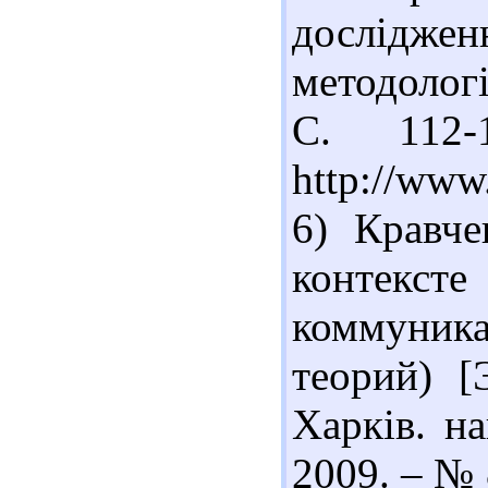
дослідже
методологі
С. 112-
http://www
6) Кравче
контекс
коммуни
теорий) [
Харкiв. на
2009. – № 