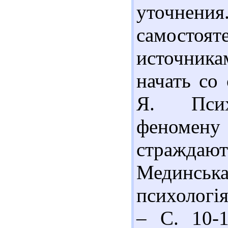
уточне
самосто
источник
начать со
Я. Психо
феномену
страждают
Мединська
психологія
– С. 10-