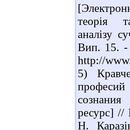
[Электрон
теорія т
аналізу су
Вип. 15. -
http://www
5) Кравч
професий
сознания
ресурс] //
Н. Караз