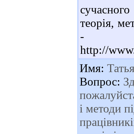
сучасного
теорія, ме
- Ре
http://www
Имя:
Татья
Вопрос:
Зд
пожалуйста
і методи п
працівникі