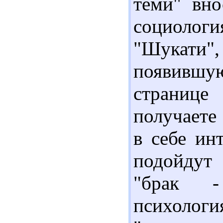
теми" вно
социологи
"Шукати
появившую
странице 
получаете
в себе ин
подойдут 
"брак -
психолог