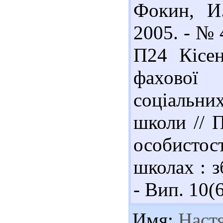
Фокин, И.
2005. - № 
П24 Кісен
фахової
соціальни
школи // 
особистос
школах : з
- Вип. 10(6
Имя:
Наст