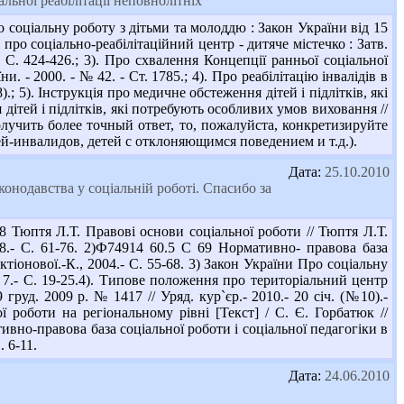
льної реабілітації неповнолітніх
оціальну роботу з дітьми та молоддю : Закон України від 15
я про соціально-реабілітаційний центр - дитяче містечко : Затв.
С. 424-426.; 3). Про схвалення Концепції ранньої соціальної
и. - 2000. - № 42. - Ст. 1785.; 4). Про реабілітацію інвалідів в
).; 5). Інструкція про медичне обстеження дітей і підлітків, які
дітей і підлітків, які потребують особливих умов виховання //
получить более точный ответ, то, пожалуйста, конкретизируйте
й-инвалидов, детей с отклоняющимся поведением и т.д.).
Дата:
25.10.2010
онодавства у соціальній роботі. Спасибо за
 Тюптя Л.Т. Правові основи соціальної роботи // Тюптя Л.Т.
008.- С. 61-76. 2)Ф74914 60.5 С 69 Нормативно- правова база
актіонової.-К., 2004.- С. 55-68. 3) Закон України Про соціальну
№ 7.- С. 19-25.4). Типове положення про територіальний центр
груд. 2009 р. № 1417 // Уряд. кур`єр.- 2010.- 20 січ. (№10).-
 роботи на регіональному рівні [Текст] / С. Є. Горбатюк //
ативно-правова база соціальної роботи і соціальної педагогіки в
. 6-11.
Дата:
24.06.2010