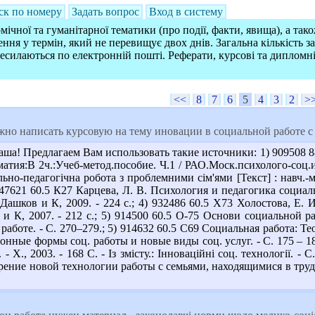
ск по номеру
Задать вопрос
Вход в систему
ічної та гуманітарної тематики (про події, факти, явища), а так
ння у термін, який не перевищує двох днів. Загальна кількість 
ресилаються по електронній пошті. Реферати, курсові та дипломн
<<
8
7
6
5
4
3
2
>
но написать курсовую на тему иновации в социальной работе с 
аша! Предлагаем Вам использовать такие источники: 1) 909508 8
оматия:В 2ч.:Учеб-метод.пособие. Ч.1 / РАО.Моск.психолого-соц.
ьно-педагогічна робота з проблемними сім'ями [Текст] : навч.-мет
 947621 60.5 К27 Карцева, Л. В. Психология и педагогика социаль
: Дашков и К, 2009. - 224 с.; 4) 932486 60.5 Х73 Холостова, Е. 
и К, 2007. - 212 с.; 5) 914500 60.5 О-75 Основи социальной раб
боте. - С. 270–279.; 5) 914632 60.5 С69 Социальная работа: Тео
онные формы соц. работы и новые виды соц. услуг. - С. 175 – 18
 - Х., 2003. - 168 С. - Із змісту.: Інноваційні соц. технології. 
ение новой технологии работы с семьями, находящимися в трудной