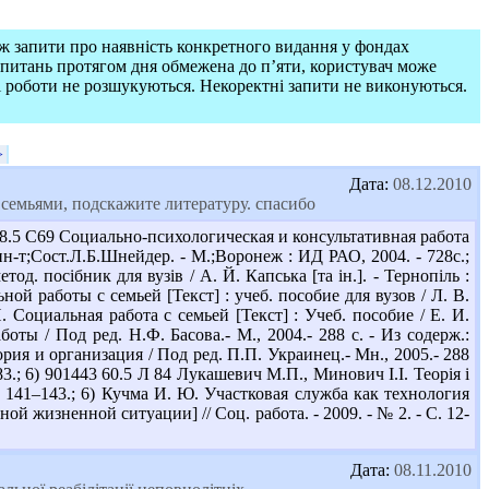
ож запити про наявність конкретного видання у фондах
запитань протягом дня обмежена до п’яти, користувач може
і роботи не розшукуються. Некоректні запити не виконуються.
>
Дата:
08.12.2010
семьями, подскажите литературу. спасибо
8.5 С69 Социально-психологическая и консультативная работа
ин-т;Сост.Л.Б.Шнейдер. - М.;Воронеж : ИД РАО, 2004. - 728с.;
од. посібник для вузів / А. Й. Капська [та ін.]. - Тернопіль :
ной работы с семьей [Текст] : учеб. пособие для вузов / Л. В.
И. Социальная работа с семьей [Текст] : Учеб. пособие / Е. И.
оты / Под ред. Н.Ф. Басова.- М., 2004.- 288 с. - Из содерж.:
рия и организация / Под ред. П.П. Украинец.- Мн., 2005.- 288
3.; 6) 901443 60.5 Л 84 Лукашевич М.П., Минович І.І. Теорія і
- С. 141–143.; 6) Кучма И. Ю. Участковая служба как технология
 жизненной ситуации] // Соц. работа. - 2009. - № 2. - С. 12-
Дата:
08.11.2010