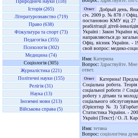
Вопрос:
Здраствуйте. По с
Природничі науки (118)
Історія (265)
Ответ
Добрый день, Яна!
січ. 2009 р. № 878 // Офіц
Літературознавство (719)
постановою КМУ від 27 гр
Право (638)
реабілітації дітей-інвалід
Україні : Закон України ві
Фізкультура та спорт (73)
направляються до загально
Педагогіка (355)
Офіц. вісник України. - 
Психологія (302)
свой вопрос: медико-соци
Медицина (74)
Имя:
Катерина
Соціологія (305)
Вопрос:
Здраствуйте. Мне 
ответ.
Журналістика (221)
Політичні науки (155)
Ответ
Катерина! Предлаг
Соціальна робота. Теорія
Релігія (31)
соціальної роботи // Соціа
Наука (13)
роботу з дітьми та молодд
Іноземні мови (213)
соціального обслуговуванн
(Орієнтир № 3) 5)Горбат
Військова справа (5)
Статистика України. - 2007
Україні [Текст] / О. Л. Кар
Имя:
тетяна
Вопрос:
соціологічна думка