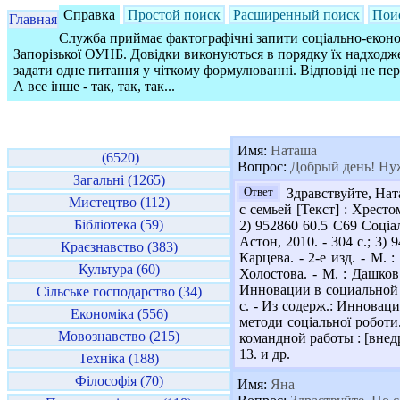
Справка
Простой поиск
Расширенный поиск
Пои
Главная
Служба приймає фактографічні запити соціально-економ
Запорізької ОУНБ. Довідки виконуються в порядку їх надходже
задати одне питання у чіткому формулюванні. Відповіді не пе
А все інше - так, так, так...
Имя:
Наташа
(6520)
Вопрос:
Добрый день! Нуж
Загальні (1265)
Ответ
Здравствуйте, Нат
Мистецтво (112)
с семьей [Текст] : Хрест
Бібліотека (59)
2) 952860 60.5 С69 Соціал
Астон, 2010. - 304 с.; 3)
Краєзнавство (383)
Карцева. - 2-е изд. - М. 
Культура (60)
Холостова. - М. : Дашков 
Инновации в социальной ра
Сільське господарство (34)
с. - Из содерж.: Инноваци
Економіка (556)
методи соціальної роботи.
Мовознавство (215)
командной работы : [внедр
13. и др.
Техніка (188)
Філософія (70)
Имя:
Яна