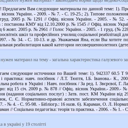
оц.работе нужен материал - законодавчі норми щодо медико-соціа
 Предлагаем Вам следующие материалы по данной теме: 1). Про с
. вісник України. - 2009. - № 7. - С. 19-25.; 2). Типове положенн
уд. 2005 р. № 1291 // Офіц. вісник України. - 2005. - № 52. - 
ів : постанова КМУ від 12.10.2000 р. № 1545 // Офіц. вісник Україн
д 6 жовт. 2005 р. № 2961 // Голос України. - 2005. - 1 груд. (№ 228
освітніх шкіл та професійних училищ соціальної реабілітації для 
1997. - № 34. - С. 10-13. и др. Уважаемая Яна, если Вы хотите 
альная реабилитация какой категории несовершеннолетних (дете
нужен матераил на тему - загальна характеристика галузевого зак
аем следующие источники по Вашей теме: 1). 942337 60.5 Т 98
 і практика: навч. посібник / Л.Т. Тюптя, І.Б. Іванова.- К., 2
льна робота в Україні : Навч. посібник / За ред. І. Звєрєвої, Г. Л
ю: від 15 січ. 2009 р. № 878 // Офіц. вісник України.- 2009.- 
я (надання соціальних послуг) : Затв. пост. КМ України від 29 
юк, С. Є. Нормативно-правові аспекти забезпечення соціальної
. - № 4. - С. 95-98. - Бібліогр.: 16 назв. 6). Караман, О. Л. Норм
аман // Соціальна педагогіка: теорія та практика. - 2006. - № 1. - С
 в україні у 19 столітті