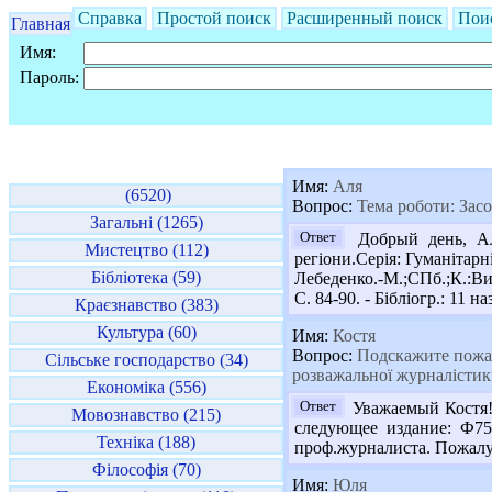
Справка
Простой поиск
Расширенный поиск
Пои
Главная
Имя:
Пароль:
Имя:
Аля
(6520)
Вопрос:
Тема роботи: Засо
Загальні (1265)
Ответ
Добрый день, Аля
Мистецтво (112)
регіони.Серія: Гуманітар
Бібліотека (59)
Лебеденко.-М.;СПб.;К.:Вил
С. 84-90. - Бібліогр.: 11 на
Краєзнавство (383)
Культура (60)
Имя:
Костя
Вопрос:
Подскажите пожалу
Сільське господарство (34)
розважальної журналісти
Економіка (556)
Ответ
Уважаемый Костя! 
Мовознавство (215)
следующее издание: Ф75
Техніка (188)
проф.журналиста. Пожалуй
Філософія (70)
Имя:
Юля