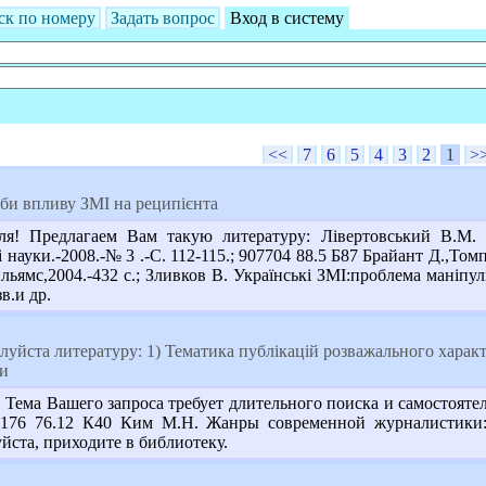
ск по номеру
Задать вопрос
Вход в систему
<<
7
6
5
4
3
2
1
>
би впливу ЗМІ на реципієнта
! Предлагаем Вам такую литературу: Лівертовський В.М. Е
ні науки.-2008.-№ 3 .-С. 112-115.; 907704 88.5 Б87 Брайант Д.,
ьямс,2004.-432 с.; Зливков В. Українські ЗМІ:проблема маніпулю
зв.и др.
йста литературу: 1) Тематика публікацій розважального характ
ки
Тема Вашего запроса требует длительного поиска и самостояте
176 76.12 К40 Ким М.Н. Жанры современной журналистики: М
ста, приходите в библиотеку.