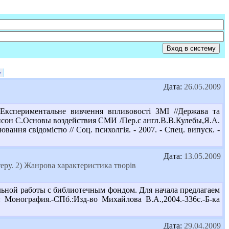
>
Дата:
26.05.2009
кспериментальне вивчення впливовості ЗМІ //Держава та
Томпсон С.Основы воздействия СМИ /Пер.с англ.В.В.Кулебы,Я.А.
вання свідомістю // Соц. психолгія. - 2007. - Спец. випуск. -
Дата:
13.05.2009
еру. 2) Жанрова характеристика творів
льной работы с библиотечным фондом. Для начала предлагаем
онография.-СПб.:Изд-во Михайлова В.А.,2004.-336с.-Б-ка
Дата:
29.04.2009