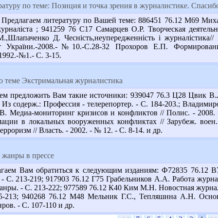
атуру по теме: Позиция и точка зрения в журналистике. Спасиб
редлагаем литературу по Вашей теме: 886451 76.12 М69 Михайл
журналіста ; 941259 76 С17 Самарцев О.Р. Творческая деятельн
 М.,Шлапаченко Д. Чесність,неупередженність і журналістика//
іст України.-2008.-№10.-С.28-32 Прохоров Е.П. Формирова
992.-№1.- С. 3-15.
по теме Экстримальная журналистика
ем предложить Вам такие источники: 939047 76.3 Ц28 Цвик В.Л
з содерж.: Профессия - телерепортер. - С. 184-203.; Владимиров
 С.В. Медиа-мониторинг кризисов и конфликтов // Полис. - 2008
ации в локальных вооруженных конфликтах // Зарубеж. воен. о
оризм // Власть. - 2002. - № 12. - С. 8-14. и др.
жанры в прессе
гаем Вам обратиться к следующим изданиям: Ф72835 76.12 В75
- С. 213-219; 917903 76.12 Г75 Грабельников А.А. Работа журна
жанры. - С. 213-222; 977589 76.12 К40 Ким М.Н. Новостная журна
5-213; 940268 76.12 М48 Мельник Г.С., Тепляшина А.Н. Основы
ов. - С. 107-110 и др.