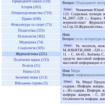
Природничі науки (118)
Вопрос:
Подскажите литер
Історія (265)
Ответ
Уважаемая Юлия! П
Літературознавство (719)
133: Соціальна позиція 
М.,2007.-528 с.; Карась
Право (638)
журналістиці// Журнал
Фізкультура та спорт (73)
та.Сер.10,Журналистика.-1
Педагогіка (355)
Имя:
Психологія (302)
Вопрос:
есть литература 
Медицина (74)
Ответ
Ув. читатель, мож
Соціологія (305)
М.:ЮНИТИ,2008 .-320 с.- И
Журналістика (221)
11. - С. 44-45.; Кобзева
средств массовой информ
Політичні науки (155)
массовой информации и терр
Релігія (31)
Имя:
Мира
Наука (13)
Вопрос:
информационные 
Іноземні мови (213)
Ответ
Ув. Мира! Предла
Військова справа (5)
содерж.: Информ. жанры. 
с.- Из содерж.: Информ. 
информ. жанров. - С. 20
Особенности информ. жанр