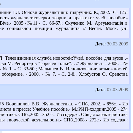
о
ин І.Л. Основи журналістики: підручник.-К.,2002.- С. 125-
ость журналиста:очерки теории и практики: учеб. пособие.-
 Віче.- 2005.-№11.- С. 66-67.; Скуленко М. Аргументація в
ние социальной позиции журналиста // Вестн. Моск. ун-
Дата:
30.03.2009
. Телевизионная служба новостей:Учеб. пособие для вузов .-
а М. Репортер в "горячей точке"... // Журналист. - 2008. - №
. - № 1. - С. 33-50.; Малышев В. Использование возможностей
бозрение. - 2000. - № 7. - С. 2-8.; Хлобустов О. Средства
Дата:
07.03.2009
 Ворошилов В.В. Журналистика. - СПб, 2002. - 656с. - Из
листа в прессе: Учебное пособие.- М.:РИП-холдинг,2005.- 274
листика.-СПб.,2005.-352 с.- Из содерж.: Общая характеристика
 творческой деятельности.- СПб.,2008.- 272с.- Из содерж.: