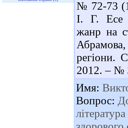
№ 72-73 (1
І. Г. Есе
жанр на ст
Абрамова,
регіони. С
2012. – № 
Имя:
Викт
Вопрос:
До
література
здорового