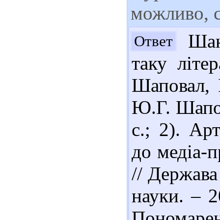
можливо, 
Шан
Ответ
таку літе
Шаповал, 
Ю.Г. Шапов
с.; 2). Ар
до медіа-п
// Держава
науки. – 2
Пономаре