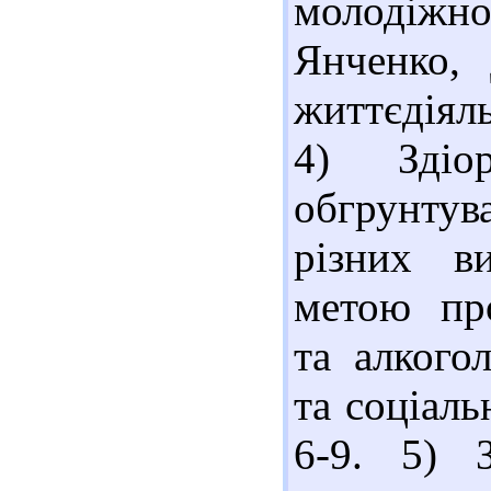
молодіж
Янченко, 
життєдіяль
4) Здіо
обгрунту
різних в
метою про
та алкого
та соціаль
6-9. 5) 