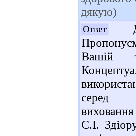
дякую)
Доб
Ответ
Пропонує
Вашій т
Концепту
використа
серед м
виховання
С.І. Здіор