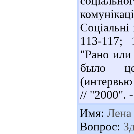
соціаль
комунікаці
Соціальні 
113-117;
"Рано или
было це
(интервью
// "2000". 
Имя:
Лена
Вопрос:
Зд