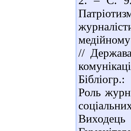
2. – С. 9
Патріоти
журналі
медійному
// Держава
комунікаці
Бібліогр.
Роль журн
соціальн
Виходець 