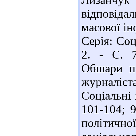
відповіда
масової ін
Серія: Соц
2. - С. 7
Обшари по
журналіста
Соціальні 
101-104; 
політичної