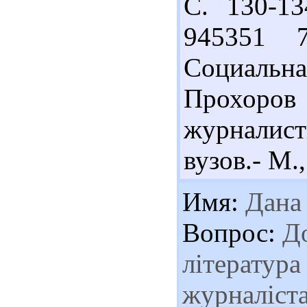
С. 130-13
945351 
Социальн
Прохоров
журналис
вузов.- М.,
Имя:
Дана
Вопрос:
До
література
журналіста