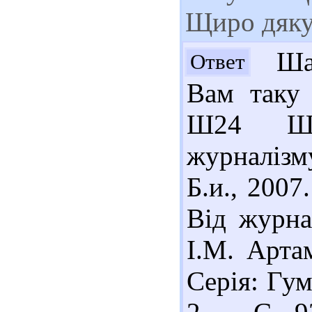
Щиро дяку
Шан
Ответ
Вам таку 
Ш24 Шап
журналізм
Б.и., 2007
Від журна
І.М. Арта
Серія: Гум