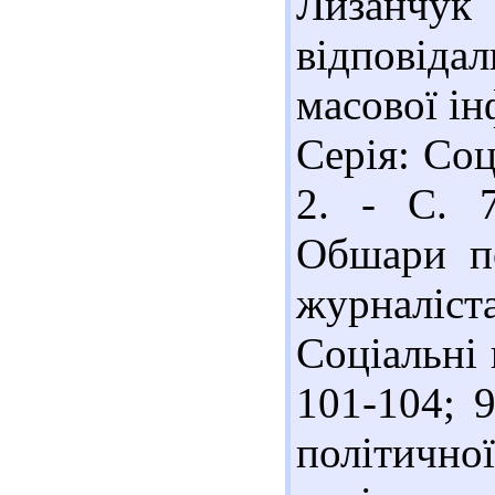
Лизанчу
відповіда
масової ін
Серія: Соц
2. - С. 7
Обшари по
журналіста
Соціальні 
101-104; 
політичної