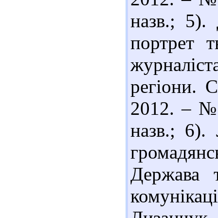
назв.; 5)
портрет т
журналіста
регіони. С
2012. – № 
назв.; 6)
громадян
Держава т
комунікації
Лизанчу