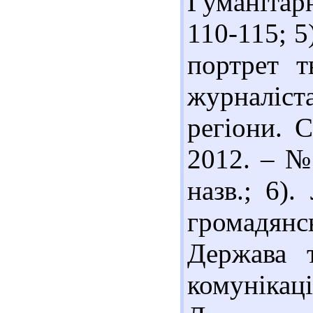
Гуманітарн
110-115; 5
портрет т
журналіста
регіони. С
2012. – № 
назв.; 6)
громадян
Держава т
комунікації