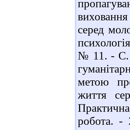
пропагу
виховання
серед моло
психологія
№ 11. - С.
гуманітар
метою пр
життя сер
Практичн
робота. -