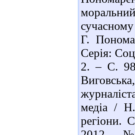
моральни
сучасному
Г. Понома
Серія: Соц
2. – С. 98
Виговська
журналіст
медіа / Н
регіони. С
2012. – № 