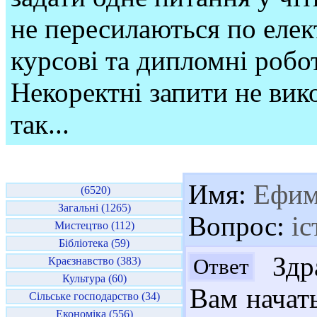
не пересилаються по елек
курсові та дипломні робо
Некоректні запити не вико
так...
Имя:
Ефи
(6520)
Загальні (1265)
Вопрос:
іс
Мистецтво (112)
Бібліотека (59)
Здра
Ответ
Краєзнавство (383)
Культура (60)
Вам начат
Сільське господарство (34)
Економіка (556)