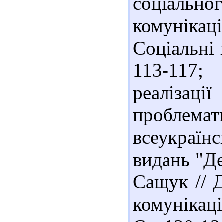
соціаль
комунікаці
Соціальні 
113-117;
реалізац
проблемат
всеукраїн
видань "Де
Сащук // Д
комунікаці