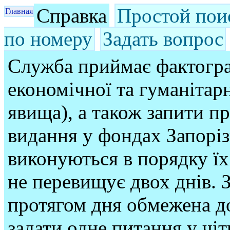
Справка
Простой пои
Главная
по номеру
Задать вопрос
Служба приймає фактогра
економічної та гуманітарн
явища), а також запити п
видання у фондах Запорі
виконуються в порядку їх
не перевищує двох днів. З
протягом дня обмежена до
задати одне питання у чі