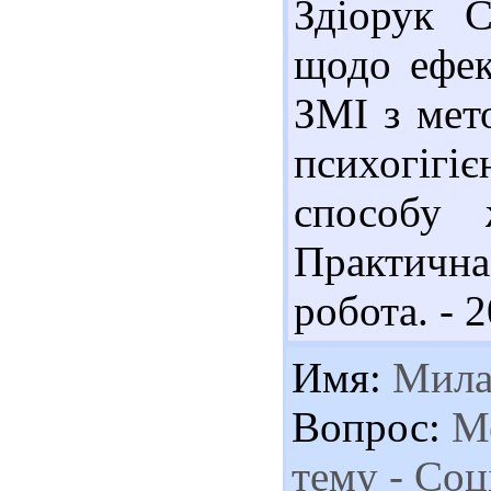
Здіорук С
щодо ефек
ЗМІ з мет
психогігіє
способу 
Практичн
робота. - 2
Имя:
Мила
Вопрос:
Ме
тему - Соц