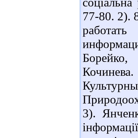
соціальна
77-80. 2).
работать
информац
Борейко,
Кочинева
Культурн
Природоох
3). Янчен
інформа