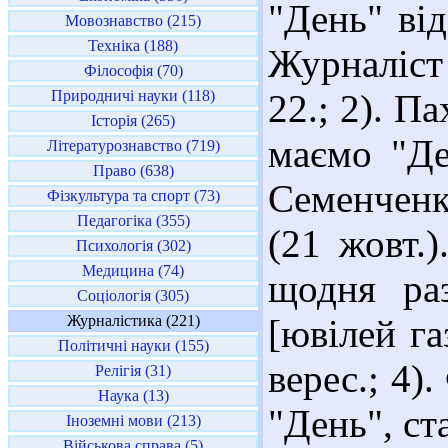
"День" від
Мовознавство (215)
Техніка (188)
Журналіст 
Філософія (70)
Природничі науки (118)
22.; 2). П
Історія (265)
маємо "Де
Літературознавство (719)
Право (638)
Семенченко
Фізкультура та спорт (73)
Педагогіка (355)
(21 жовт.)
Психологія (302)
Медицина (74)
щодня ра
Соціологія (305)
Журналістика (221)
[ювілей га
Політичні науки (155)
верес.; 4)
Релігія (31)
Наука (13)
"День", ст
Іноземні мови (213)
Військова справа (5)