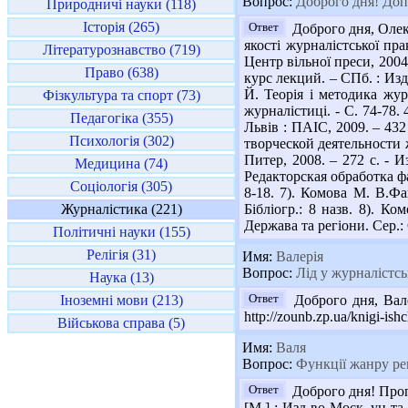
Вопрос:
Доброго дня! Допо
Природничі науки (118)
Історія (265)
Ответ
Доброго дня, Олек
якості журналістської пра
Літературознавство (719)
Центр вільної преси, 2004.
Право (638)
курс лекций. – СПб. : Изд
Й. Теорія і методика журн
Фізкультура та спорт (73)
журналістиці. - С. 74-78.
Педагогіка (355)
Львів : ПАІС, 2009. – 432
Психологія (302)
творческой деятельности ж
Питер, 2008. – 272 с. - 
Медицина (74)
Редакторская обработка фа
Соціологія (305)
8-18. 7). Комова М. В.Фак
Журналістика (221)
Бібліогр.: 8 назв. 8). К
Держава та регіони. Сер.: С
Політичні науки (155)
Релігія (31)
Имя:
Валерія
Вопрос:
Лід у журналістсь
Наука (13)
Іноземні мови (213)
Ответ
Доброго дня, Вале
http://zounb.zp.ua/knigi-is
Військова справа (5)
Имя:
Валя
Вопрос:
Функції жанру реп
Ответ
Доброго дня! Проп
[М.] : Изд-во Моск. ун-та