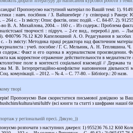
можіть дібрати літературу до написання курсової роботи з теми:
сандра! Пропонуємо наступний матеріал по Вашій темі: 1). 9149
ктики : навч. посібник / З. Вайшенберг / у співпраці з Ракерс 
 – 264 с. - Із змісту: Опис фактів, опис подій. - С. 84-87. 2). 
-во В. А. Михайлова, 2004. – 160 с. - Из содерж.: Проблема факта
алістської творчості : підруч. – 2-ге вид., перероб.і доп. – Ль
 4). Ф80796 76.12 К20 Капелюшний А. О. Редагування в засобах мас
 с. - Із змісту: Методика праці редактора над фактичним матері
урналиста : учеб. пособие / Г. С. Мельник, А. Н. Тепляшина. Ч. 1
Из содерж.: Факт и его оценка в журналистком произведении. Фа
кта как корректное отражение действительности в медиатексте // В
тологічне поле в контексті соціальної взаємодії // Держава та 
омова М. В. Інтерпретаційно-конфліктне наповнення діяльності
оц. комунікації. – 2012. – № 4. – С. 77-80. – Бібліогр.: 20 назв.
кому творі
рія! Пропонуємо Вам скористатися письмової довідкою за Вашо
hchushchim/kultura/smi/lultfv (всі книги та статті з шифрами нашої бі
ортаж у регіональній пресі. Дякую_))
онуємо розпочати з наступних джерел: 1) 955236 76.12 К60 Коле
, 2010. – 192 с. - Из содерж.: Репортаж. - С. 49-62.; 2) 965437