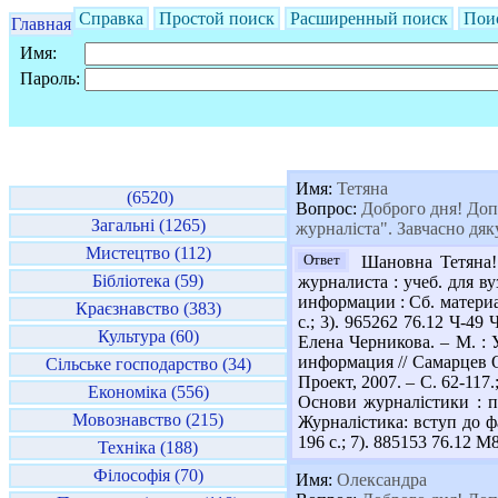
Справка
Простой поиск
Расширенный поиск
Пои
Главная
Имя:
Пароль:
Имя:
Тетяна
(6520)
Вопрос:
Доброго дня! Допо
Загальні (1265)
журналіста". Завчасно дя
Мистецтво (112)
Ответ
Шановна Тетяна! 
Бібліотека (59)
журналиста : учеб. для ву
информации : Сб. материал
Краєзнавство (383)
с.; 3). 965262 76.12 Ч-4
Культура (60)
Елена Черникова. – М. : 
информация // Самарцев О.
Сільське господарство (34)
Проект, 2007. – С. 62-117
Економіка (556)
Основи журналістики : пі
Мовознавство (215)
Журналістика: вступ до фа
196 с.; 7). 885153 76.12 М
Техніка (188)
Філософія (70)
Имя:
Олександра