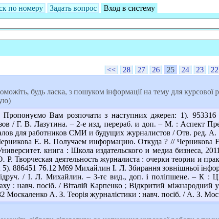
ск по номеру
Задать вопрос
Вход в систему
<<
28
27
26
25
24
23
22
можіть, будь ласка, з пошуком інформації на тему для курсової 
кую)
Пропонуємо Вам розпочати з наступних джерел: 1). 953316 
зов / Г. В. Лазутина. – 2-е изд, перераб. и доп. – М. : Аспект П
ов для работников СМИ и будущих журналистов / Отв. ред. А. К. 
9 Черникова Е. В. Получаем информацию. Откуда ? // Черникова Е
Университет. книга : Школа издательского и медиа бизнеса, 2011
 Р. Творческая деятельность журналиста : очерки теории и практ
.; 5). 886451 76.12 М69 Михайлин І. Л. Збирання зовнішньої інфо
друч. / І. Л. Михайлин. – 3-тє вид., доп. і поліпшене. – К : Ц
ху : навч. посіб. / Віталій Карпенко ; Відкритий міжнародний у
82 Москаленко А. З. Теорія журналістики : навч. посіб. / А. З. Мос