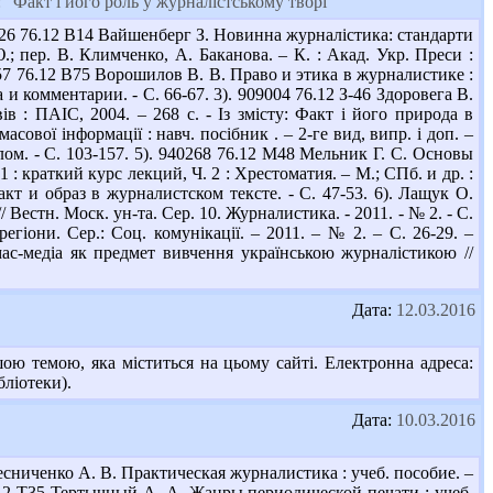
 "Факт і його роль у журналістському творі"
26 76.12 В14 Вайшенберг З. Новинна журналістика: стандарти
Ю.; пер. В. Климченко, А. Баканова. – К. : Акад. Укр. Преси :
912557 76.12 В75 Ворошилов В. В. Право и этика в журналистике :
 и комментарии. - С. 66-67. 3). 909004 76.12 З-46 Здоровега В.
вів : ПАІС, 2004. – 268 с. - Із змісту: Факт і його природа в
ової інформації : навч. посібник . – 2-ге вид, випр. і доп. –
алом. - С. 103-157. 5). 940268 76.12 М48 Мельник Г. С. Основы
 : краткий курс лекций, Ч. 2 : Хрестоматия. – М.; СПб. и др. :
кт и образ в журналистском тексте. - С. 47-53. 6). Лащук О.
естн. Моск. ун-та. Сер. 10. Журналистика. - 2011. - № 2. - С.
регіони. Сер.: Соц. комунікації. – 2011. – № 2. – С. 26-29. –
 мас-медіа як предмет вивчення українською журналістикою //
Дата:
12.03.2016
ю темою, яка міститься на цьому сайті. Електронна адреса:
бліотеки).
Дата:
10.03.2016
сниченко А. В. Практическая журналистика : учеб. пособие. –
 76.12 Т35 Тертычный А. А. Жанры периодической печати : учеб.