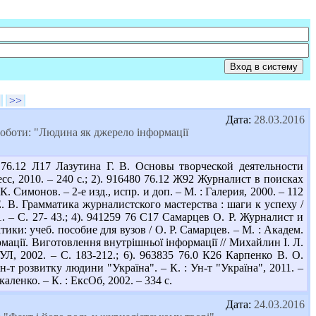
>>
Дата:
28.03.2016
роботи: "Людина як джерело інформації
76.12 Л17 Лазутина Г. В. Основы творческой деятельности
ресс, 2010. – 240 с.; 2). 916480 76.12 Ж92 Журналист в поисках
Симонов. – 2-е изд., испр. и доп. – М. : Галерия, 2000. – 112
. В. Грамматика журналистского мастерства : шаги к успеху /
. – С. 27- 43.; 4). 941259 76 С17 Самарцев О. Р. Журналист и
ики: учеб. пособие для вузов / О. Р. Самарцев. – М. : Академ.
рмації. Виготовлення внутрішньої інформації // Михайлин І. Л.
УЛ, 2002. – С. 183-212.; 6). 963835 76.0 К26 Карпенко В. О.
н-т розвитку людини "Україна". – К. : Ун-т "Україна", 2011. –
каленко. – К. : ЕксОб, 2002. – 334 с.
Дата:
24.03.2016