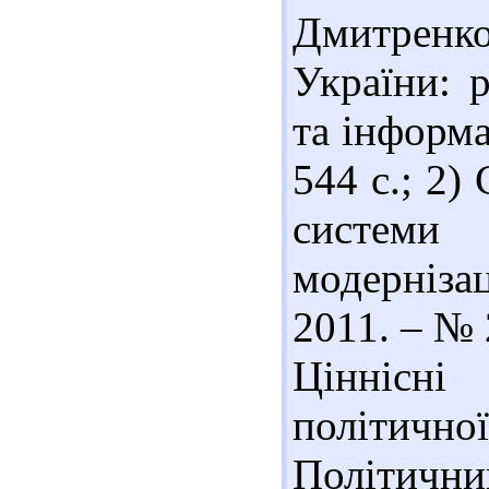
Дмитренк
України: р
та інформа
544 с.; 2)
системи 
модернізац
2011. – № 
Ціннісн
політич
Політичний