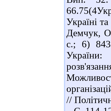
66.75(4У
Україні та 
Демчук, О.
с.; 6) 84
України
розв'язанн
Можливо
організац
// Політич
– С. 114-12