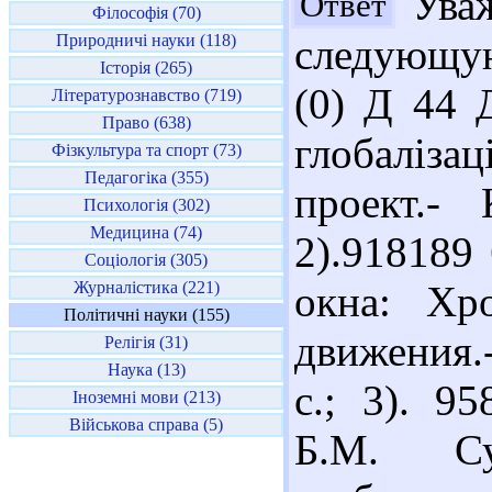
Уваж
Ответ
Філософія (70)
Природничі науки (118)
следующую
Історія (265)
(0) Д 44 Д
Літературознавство (719)
Право (638)
глобаліз
Фізкультура та спорт (73)
Педагогіка (355)
проект.-
Психологія (302)
Медицина (74)
2).918189
Соціологія (305)
Журналістика (221)
окна: Хро
Політичні науки (155)
движения.-
Релігія (31)
Наука (13)
с.; 3). 9
Іноземні мови (213)
Військова справа (5)
Б.М. Су