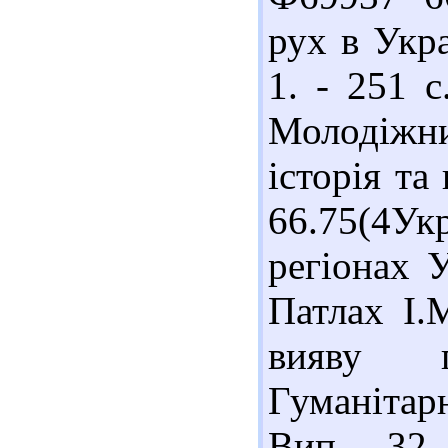
рух в Укра
1. - 251 
Молодіжни
історія та 
66.75(4У
регіонах У
Патлах І.
вияву г
Гуманітар
Вип. 32.