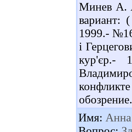
Минев А. 
вариант: 
1999.- №16
і Герцегов
кур'єр.-
Владими
конфликте
обозрение.
Имя:
Анна
Вопрос:
Зд