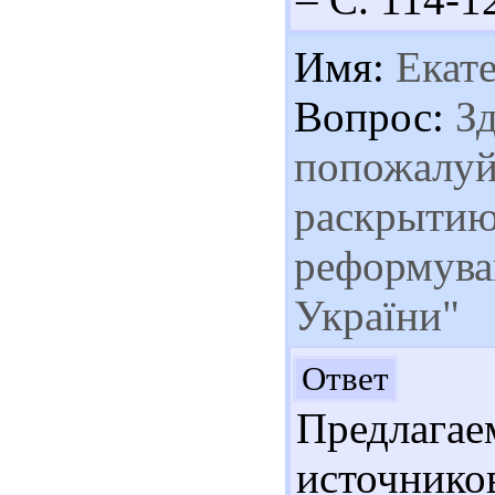
Имя:
Екат
Вопрос:
Зд
попожалуй
раскрытию
реформува
України"
Здр
Ответ
Предлага
источнико