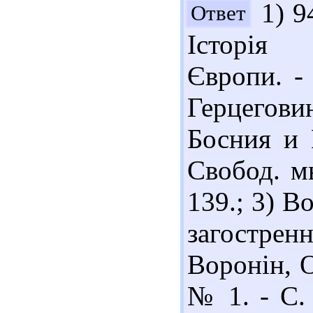
1) 9
Ответ
Історія 
Європи. - 
Герцегови
Босния и 
Свобод. мы
139.; 3) В
загострен
Воронін, О.
№ 1. - С. 