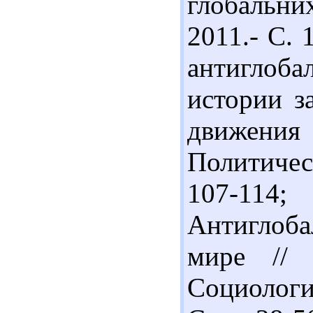
глобальних
2011.- С.
антиглоб
истории з
движения 
Политичес
107-114
Антиглоб
мире // 
Социологи