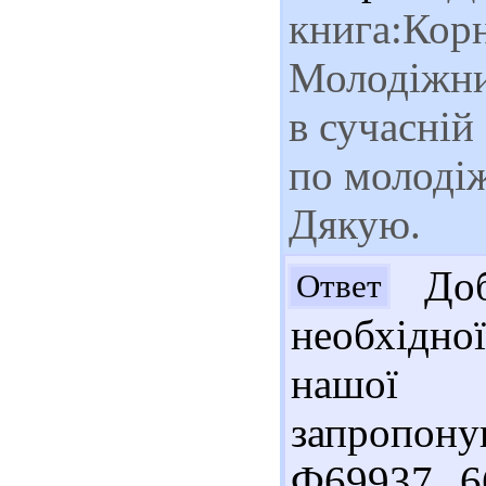
книга:Корн
Молодіжни
в сучасній
по молоді
Дякую.
Доб
Ответ
необхідно
нашої 
запропону
Ф69937 6