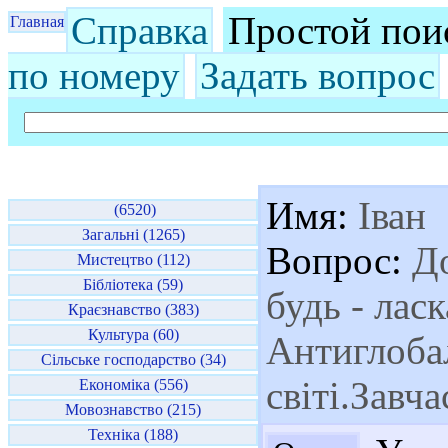
Справка
Простой пои
Главная
по номеру
Задать вопрос
Имя:
Іван
(6520)
Загальні (1265)
Вопрос:
До
Мистецтво (112)
Бібліотека (59)
будь - лас
Краєзнавство (383)
Культура (60)
Антиглоба
Сільське господарство (34)
світі.Завч
Економіка (556)
Мовознавство (215)
Техніка (188)