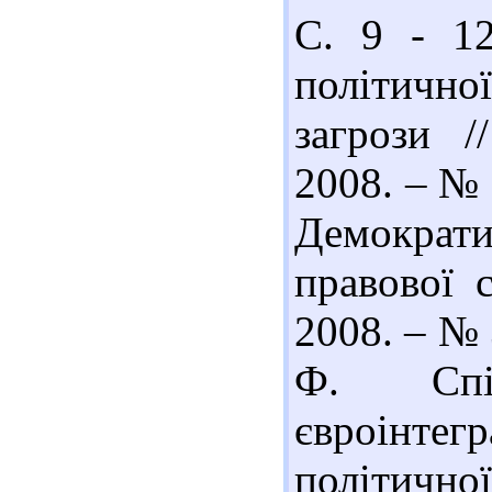
С. 9 - 12
політично
загрози /
2008. – № 
Демократи
правової 
2008. – № 
Ф. Спіл
євроінтег
політич