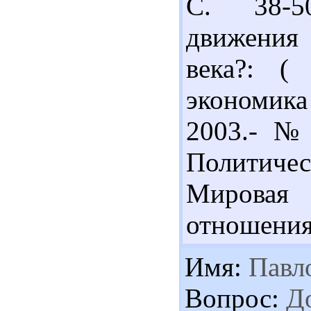
С. 38-50
движения 
века?: (
экономик
2003.- № 
Политичес
Мировая
отношения.
Имя:
Павл
Вопрос:
До