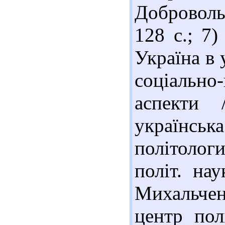
Добровольс
128 с.; 7
Україна в 
соціально
аспекти 
українсь
політолог
політ. нау
Михальченк
центр пол