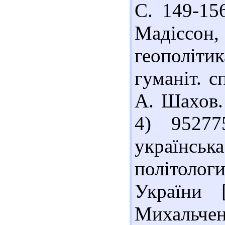
С. 149-15
Мадіссон
геополіти
гуманіт. с
А. Шахов. 
4) 95277
українсь
політологи
України 
Михальченк