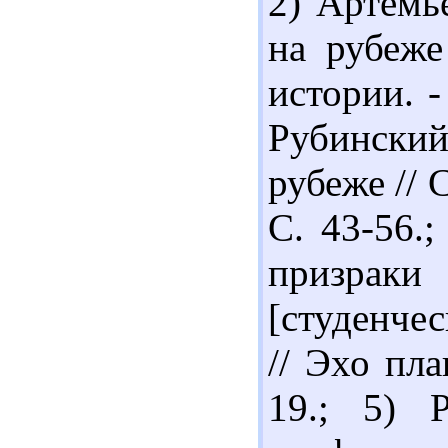
2) Артемь
на рубеже
истории. -
Рубински
рубеже // 
С. 43-56.
призраки 
[студенче
// Эхо пла
19.; 5) 