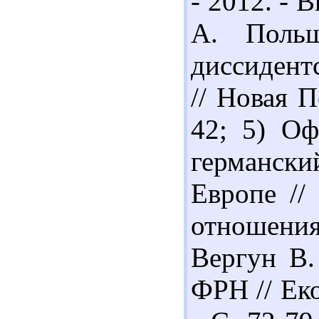
- 2012. - В
А. Польш
диссидент
// Новая П
42; 5) Оф
германс
Европе //
отношения.
Вергун В.
ФРН // Еко