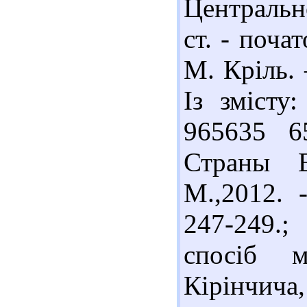
Центральн
ст. - почат
М. Кріль. 
Із змісту:
965635 6
Страны Е
М.,2012. 
247-249.
спосіб м
Кірінчича