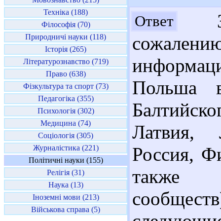
Техніка (188)
Здр
Ответ
Філософія (70)
Природничі науки (118)
сожалению
Історія (265)
информац
Літературознавство (719)
Право (638)
Польша в
Фізкультура та спорт (73)
Педагогіка (355)
Балтийск
Психологія (302)
Медицина (74)
Латвия, 
Соціологія (305)
Журналістика (221)
Россия, Ф
Політичні науки (155)
также 
Релігія (31)
Наука (13)
сообщест
Іноземні мови (213)
Військова справа (5)
следующие