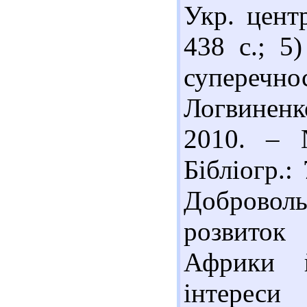
Укр. цент
438 с.; 5
суперечно
Логвиненк
2010. – 
Бібліогр.:
Доброволь
розвиток
Африки 
інтере