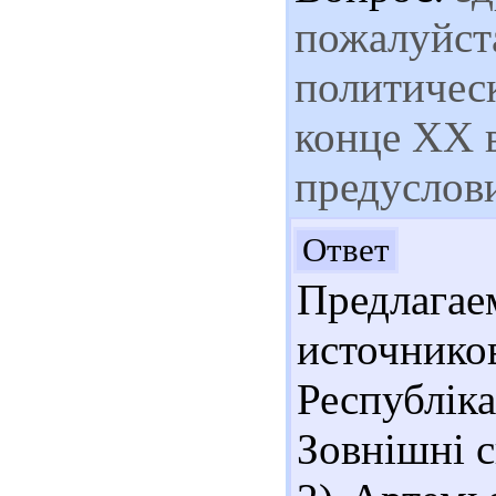
пожалуйста
политичес
конце ХХ в
предуслов
Здр
Ответ
Предлага
источнико
Республіка
Зовнішні сп