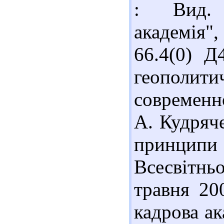
: Вид. 
академія"
66.4(0) Д
геополити
современн
А. Кудряче
принципи 
Всесвітнь
травня 20
кадрова ак