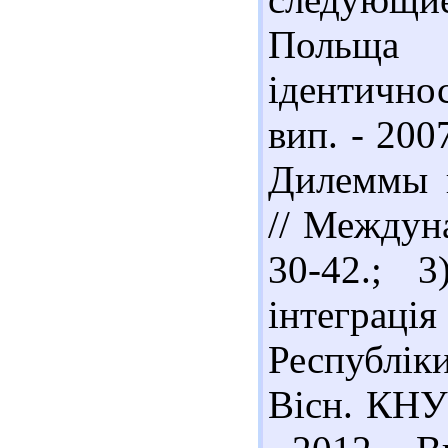
Польща 
ідентичнос
вип. - 200
Дилеммы п
// Междуна
30-42.; 
інтеграц
Республік
Вісн. КНУ 