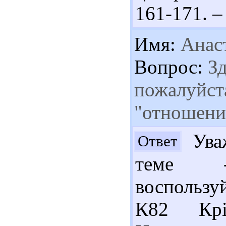
161-171. – 
Имя:
Анас
Вопрос:
Зд
пожалуйста
"отношения
Уваж
Ответ
теме -
воспользу
К82 Крі