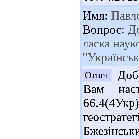
Имя:
Павл
Вопрос:
До
ласка наук
"Українськ
Добр
Ответ
Вам наст
66.4(4Укр)
геострат
Бжезінськи