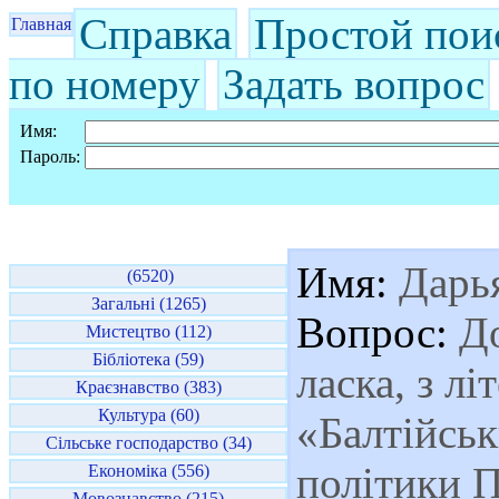
Справка
Простой пои
Главная
по номеру
Задать вопрос
Имя:
Пароль:
Имя:
Дарь
(6520)
Загальні (1265)
Вопрос:
До
Мистецтво (112)
Бібліотека (59)
ласка, з лі
Краєзнавство (383)
Культура (60)
«Балтійськ
Сільське господарство (34)
політики 
Економіка (556)
Мовознавство (215)