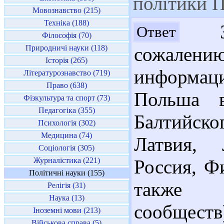
політики 
Мовознавство (215)
Техніка (188)
Здр
Ответ
Філософія (70)
Природничі науки (118)
сожалению
Історія (265)
информац
Літературознавство (719)
Право (638)
Польша в
Фізкультура та спорт (73)
Педагогіка (355)
Балтийск
Психологія (302)
Медицина (74)
Латвия, 
Соціологія (305)
Журналістика (221)
Россия, Ф
Політичні науки (155)
также 
Релігія (31)
Наука (13)
сообщест
Іноземні мови (213)
Військова справа (5)