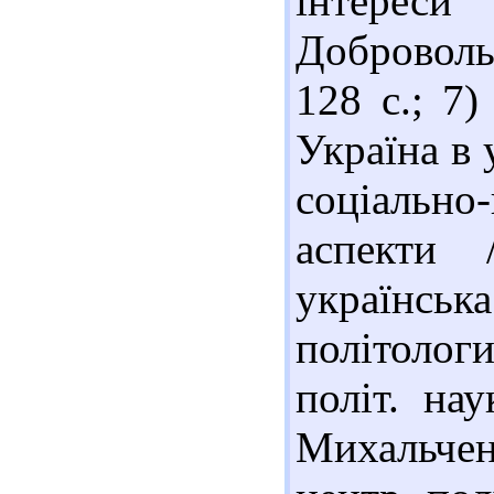
інтере
Добровольс
128 с.; 7
Україна в 
соціально
аспекти 
українсь
політолог
політ. нау
Михальченк