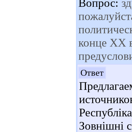
Вопрос:
зд
пожалуйста
политичес
конце ХХ в
предуслов
Здр
Ответ
Предлага
источнико
Республіка
Зовнішні сп