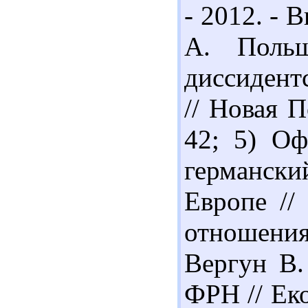
- 2012. - В
А. Польш
диссидент
// Новая П
42; 5) Оф
германс
Европе //
отношения.
Вергун В.
ФРН // Еко