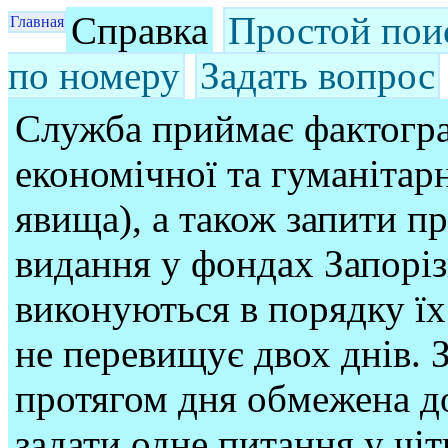
Справка
Простой пои
Главная
по номеру
Задать вопрос
Служба приймає фактогра
економічної та гуманітарн
явища), а також запити п
видання у фондах Запорі
виконуються в порядку їх
не перевищує двох днів. З
протягом дня обмежена до
задати одне питання у чі