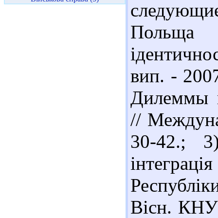
следующие
Польща 
ідентичнос
вип. - 200
Дилеммы п
// Междуна
30-42.; 
інтеграц
Республік
Вісн. КНУ 