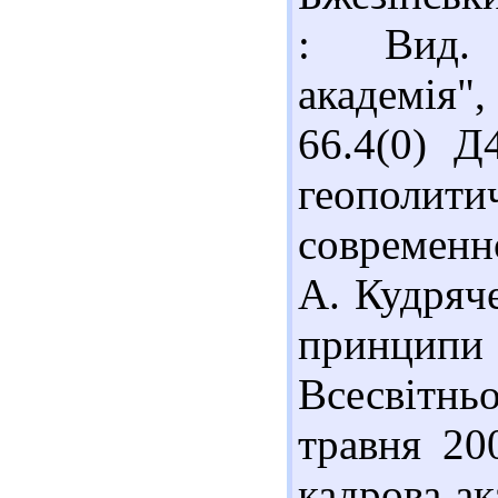
: Вид. 
академія"
66.4(0) Д
геополити
современн
А. Кудряче
принципи 
Всесвітнь
травня 20
кадрова ак