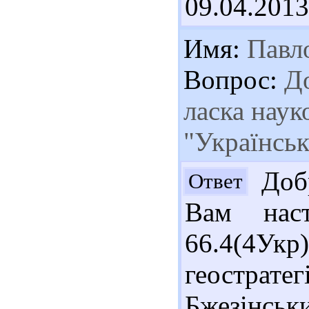
09.04.2013
Имя:
Павл
Вопрос:
До
ласка наук
"Українськ
Добр
Ответ
Вам наст
66.4(4Укр)
геострат
Бжезінськи