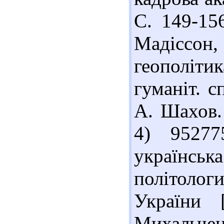
С. 149-15
Мадіссон
геополіти
гуманіт. с
А. Шахов. 
4) 95277
українсь
політологи
України 
Михальченк