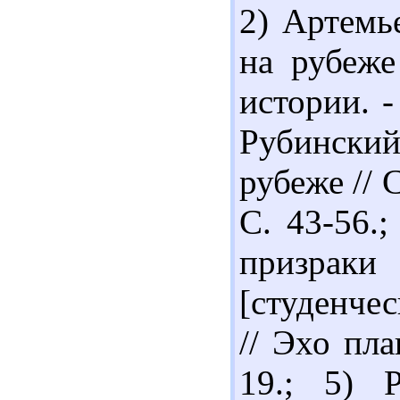
2) Артемь
на рубеже
истории. -
Рубински
рубеже // 
С. 43-56.
призраки 
[студенче
// Эхо пла
19.; 5) 