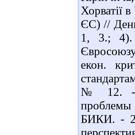
Хорватії в
ЄС) // День
1, 3.; 4)
Євросоюзу
екон. кри
стандартам
№ 12. - 
проблемы 
БИКИ. - 2
перспекти