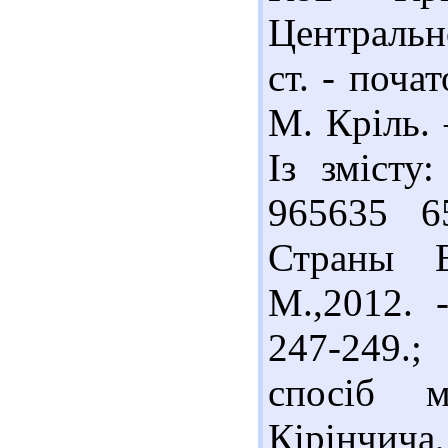
Центральн
ст. - почат
М. Кріль. 
Із змісту:
965635 6
Страны Е
М.,2012. 
247-249.
спосіб м
Кірінчича