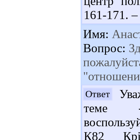
центр пол
161-171. – 
Имя:
Анас
Вопрос:
Зд
пожалуйста
"отношения
Уваж
Ответ
теме -
воспользу
К82 Крі