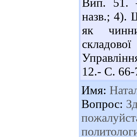
Вип. 51. 
назв.; 4).
як чинни
складової
Управління
12.- С. 66-
Имя:
Ната
Вопрос:
Зд
пожалуйста
политологи