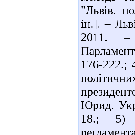
"Львів. п
ін.]. – Ль
2011. –
Парламента
176-222.; 
політичн
президентс
Юрид. Укр
18.; 5)
регламента