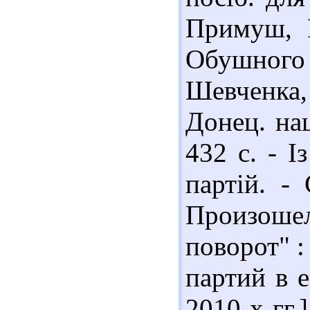
Примуш, Ю
Обушного
Шевченка, 
Донец. нац
432 с. - І
партій. -
Произош
поворот" :
партий в е
2010-х гг.