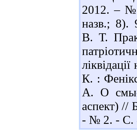
2012. – № 
назв.; 8)
В. Т. Пра
патріотичн
ліквідації
К. : Фенік
А. О смыс
аспект) //
- № 2. - С.