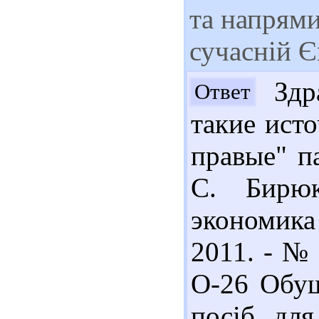
та напрями
сучасній Є
Здра
Ответ
такие ист
правые" п
С. Бирюк
экономик
2011. - № 
О-26 Обуш
посіб. для