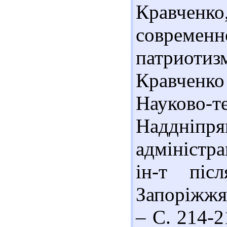
Кравчен
совреме
патриотизм
Кравченко
Науково-т
Наддніпря
адміністра
ін-т піс
Запоріжжя 
– С. 214-2