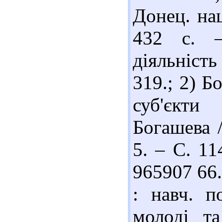
Донец. нац
432 с. –
діяльність
319.; 2) Б
суб'єкти
Богашева 
5. – С. 11
965907 66
: навч. п
молоді та