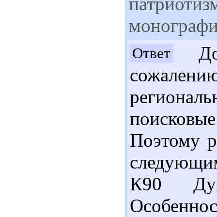
патриотизм
монографи
Доб
Ответ
сожален
региона
поисковые
Поэтому р
следующим
К90 Дух
Особен