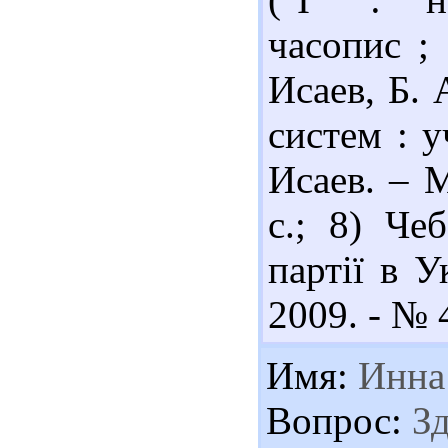
часопис ;
Исаев, Б.
систем : у
Исаев. – М
с.; 8) Че
партії в У
2009. - № 4
Имя:
Инна
Вопрос:
Зд