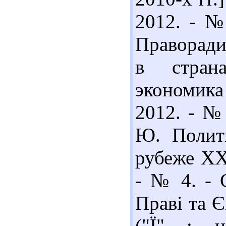
2012. - № 
Праворади
в стран
экономик
2012. - № 
Ю. Полит
рубеже ХХІ
- № 4. - 
Праві та Є
("Ї" : н