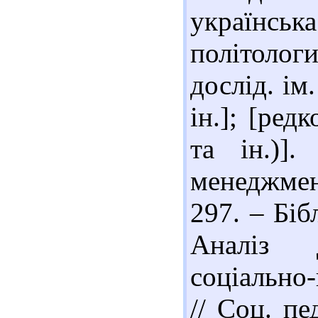
українсь
політологи 
дослід. ім
ін.]; [ред
та ін.)]
менеджмент
297. – Бібл
Аналіз д
соціально-
// Соц. пе