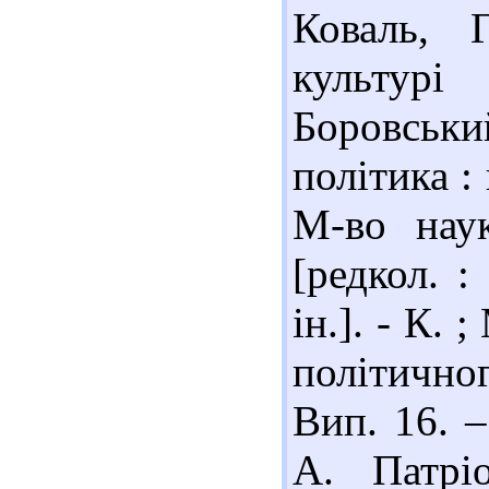
Коваль, 
культурі
Боровськ
політика :
М-во наук
[редкол. :
ін.]. - К.
політично
Вип. 16. –
А. Патрі