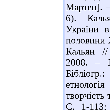
Мартен]. –
6). Каль
України в
половини Х
Кальян /
2008. – 
Бібліогр.
етнологія
творчість 
С. 1-113;