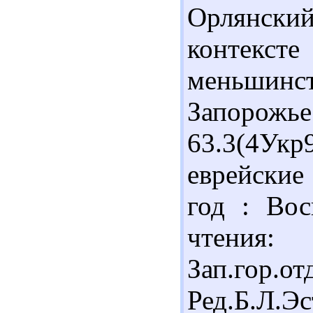
Орлянски
контекс
меньшин
Запорожье 
63.3(4Ук
еврейские
год : Вос
чтения:
Зап.гор.от
Ред.Б.Л.