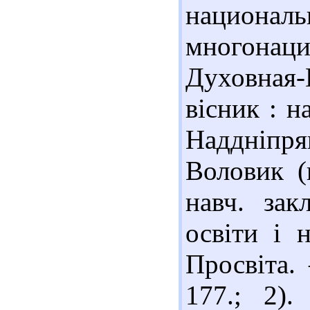
национа
многонаци
Духовная-
вісник : н
Наддніпр
Воловик (г
навч. зак
освіти і 
Просвіта.
177.; 2)