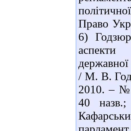
політично
Право Укра
6) Годзюр
аспекти
державної
/ М. В. Го
2010. – № 
40 назв.
Кафарсь
парламен