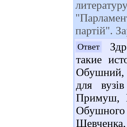
литературу
"Парламент
партій". З
Здра
Ответ
такие ист
Обушний, М
для вузі
Примуш, Ю
Обушного
Шевченка, 