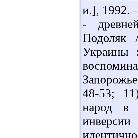
и.], 1992. 
- древне
Подоляк 
Украины :
воспомин
Запорожье 
48-53; 11
народ в 
инверси
идентичн