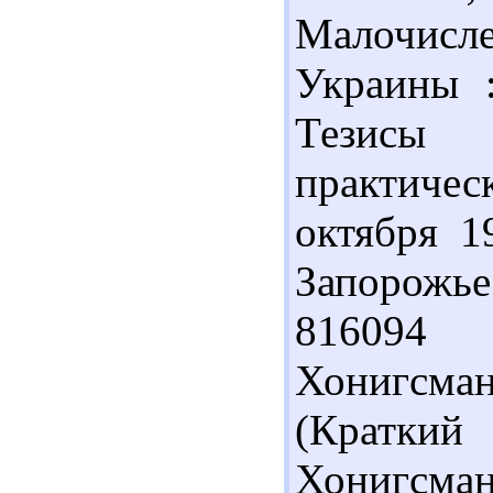
Малочисл
Украины :
Тезисы
практич
октября 19
Запорожье 
816094
Хонигсма
(Краткий
Хонигсман,