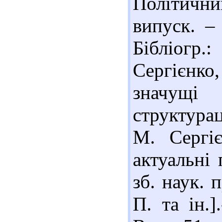
Політичн
випуск. –
Бібліогр.:
Сергієнко
значущі 
структурац
М. Сергіє
актуальні 
зб. наук. 
П. та ін.