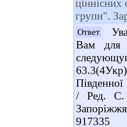
ціннісних 
групи". За
Ува
Ответ
Вам для 
следующ
63.3(4Укр
Південної 
/ Ред. С.
Запоріжжя 
917335 