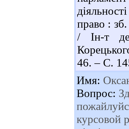
діяльності
право : зб.
/ Ін-т д
Корецьког
46. – С. 14
Имя:
Окса
Вопрос:
Зд
пожайлуйст
курсовой р