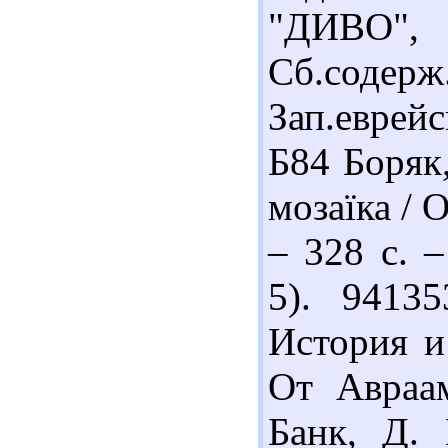
"ДИВО
Сб.соде
Зап.еврей
Б84 Боряк,
мозаїка / О
– 328 с. –
5). 94135
История и
От Авраам
Банк, Д. 