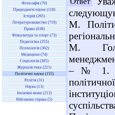
Уваж
Ответ
Філософія (70)
Природничі науки (118)
следующую
Історія (265)
М. Політи
Літературознавство (719)
Право (638)
регіональ
Фізкультура та спорт (73)
Педагогіка (355)
М. Гол
Психологія (302)
Медицина (74)
менеджмен
Соціологія (305)
Журналістика (221)
– № 1. –
Політичні науки (155)
політич
Релігія (31)
Наука (13)
інституц
Іноземні мови (213)
Військова справа (5)
суспільс