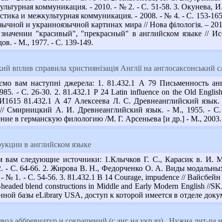
льтурная коммуникация. - 2010. - № 2. - С. 51-58. 3. Окунева, 
ика и межкультурная коммуникация. - 2008. - № 4. - С. 153-16
зычной и украиноязычной картинах мира // Нова філологія. – 2014
в значении "красивый", "прекрасный" в английском языке // И
ов. - М., 1977. - С. 139-149.
ий вплив справила християнізація Англії на англосаксонський 
мо вам наступні джерела: 1. 81.432.1 А 79 Письменность анг
85. - С. 26-30. 2. 81.432.1 Р 24 Latin influence on the Old Engli
. И1615 81.432.1 А 47 Алексеева Л. С. Древнеанглийский язык. 
 // Смирницкий А. И. Древнеанглийский язык. - М., 1955. - С.
ние в германскую филологию /М. Г. Арсеньева [и др.] - М., 2003. 
укции в английском языке
м вам следующие источники: 1.Клычков Г. С., Карасик в. И. 
2. - С. 64-66. 2. Жирова В. Н., Федорченко О. А. Виды модальны
 - № 1. - С. 54-56. 3. 81.432.1 В 14 Courage, impudence // Вайсбей
eaded blend constructions in Middle and Early Modern English //SKAS
онной базы eLibrary USA, доступ к которой имеется в отделе док
од аббревиатур и сокращений (с анг на укр яз)_ Нужна лит-ра н