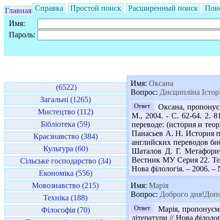
Справка
Простой поиск
Расширенный поиск
Пои
Главная
Имя:
Пароль:
Имя:
Оксана
(6522)
Вопрос:
Дисципліна Історі
Загальні (1265)
Ответ
Оксана, пропонуєм
Мистецтво (112)
М., 2004. - С. 62-64. 2
Бібліотека (59)
переводе: (история и теор
Панасьев А. Н. История п
Краєзнавство (384)
английских переводов биб
Культура (60)
Шаталов Д. Г. Метафори
Вестник МУ Серия 22. Тео
Сільське господарство (34)
Нова філологія. – 2006. – 
Економіка (556)
Мовознавство (215)
Имя:
Марія
Вопрос:
Доброго дня!Допом
Техніка (188)
Ответ
Марія, пропонуємо
Філософія (70)
літератури // Нова філоло