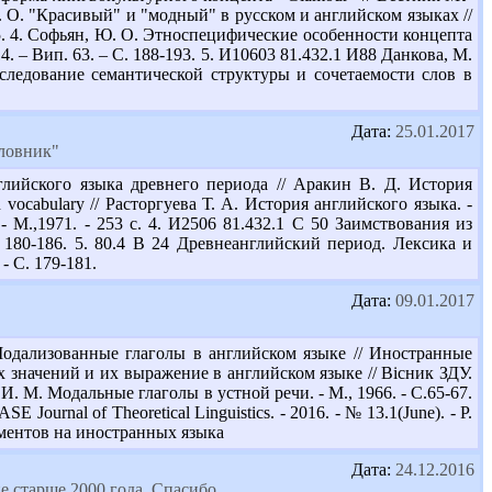
И. О. "Красивый" и "модный" в русском и английском языках //
5. 4. Софьян, Ю. О. Этноспецифические особенности концепта
. – Вип. 63. – С. 188-193. 5. И10603 81.432.1 И88 Данкова, М.
сследование семантической структуры и сочетаемости слов в
Дата:
25.01.2017
словник"
лийского языка древнего периода // Аракин В. Д. История
sh vocabulary // Расторгуева Т. А. История английского языка. -
- М.,1971. - 253 с. 4. И2506 81.432.1 С 50 Заимствования из
 180-186. 5. 80.4 В 24 Древнеанглийский период. Лексика и
- С. 179-181.
Дата:
09.01.2017
Модализованные глаголы в английском языке // Иностранные
х значений и их выражение в английском языке // Вісник ЗДУ.
н И. М. Модальные глаголы в устной речи. - М., 1966. - С.65-67.
E Journal of Theoretical Linguistics. - 2016. - № 13.1(June). - P.
ументов на иностранных языка
Дата:
24.12.2016
е старше 2000 года. Спасибо