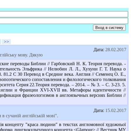
>>
Дата:
28.02.2017
нглійську мову. Дякую
ские переводы Библии // Гарбовский Н. К. Теория перевода. -
ятельность Эльфрика // Нелюбин Л. Л., Хухуни Г. Т. Наука о
3. 81.2 С 30 Перевод в Средние века. Англия // Семенец О. Е.,
нгвопоэтического сопоставления и филологического толкования
тета Серия 22.Теория перевода. – 2014. – № 3. – С. 3-23. 5.
 Англии и Франции XVI-XVII вв. Метафоры идентичности //
Модификация фразеологизмов в англоязычных версиях Библии //
Дата:
15.02.2017
в сучаній англійській мові".
ція концепту "краса людини" в текстах англомовної художньої
нняя форма лингвокультурного концепта <Glamour> // Вестник МУ