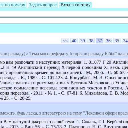
ск по номеру
Задать вопрос
Вход в систему
<<
40
39
38
37
36
35
34
я перекладу) а Тема мого реферату Історія перекладу Бібілії на а
о вам розпочати з наступних матеріалів: 1. 81.077 Г 20 Англий
. 81.2 Н 49 Английский перевод Х-первой половины ХI века. Де
ия с древнейших времен до наших дней). - М., 2006. - С. 60-67. 
еревода. - К., 1989. - С. 101-123. 4. Конурбаев, М. Э. Опыт ли
лии: семантика и ритм молитвы // Вестник Московского Универси
ческое осмысление перевода религиозных текстов в России,
рия перевода. - 2011. - № 1. - С. 67-81. 6. Михайлова, Е. В. 
№ 25. – С. 20-25.
ожіть, будь ласка, з літературою на тему "Лексикон сфери краси 
 Вам наступні джерела з вашої теми: 1. Сокаль, Г. І. Вербаліза
гія. – 2013. – Вип. 56. – С. 75-78. 2. Платонова, Н. С. Внутре