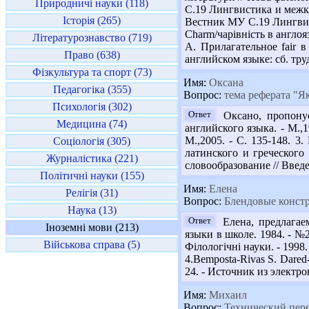
Природничі науки (118)
С.19 Лингвистика и межку
Історія (265)
Вестник МУ С.19 Лингвист
Charm/чарівність в англоя
Літературознавство (719)
А. Прилагательное fair 
Право (638)
английском языке: сб. труд
Фізкультура та спорт (73)
Имя:
Оксана
Педагогіка (355)
Вопрос:
тема реферата "Як
Психологія (302)
Ответ
Оксано, пропонує
Медицина (74)
английского языка. - М.,19
М.,2005. - С. 135-148. 3
Соціологія (305)
латинского и греческого
Журналістика (221)
словообразование // Введе
Політичні науки (155)
Имя:
Елена
Релігія (31)
Вопрос:
Блендовые констр
Наука (13)
Ответ
Елена, предлагае
Іноземні мови (213)
языки в школе. 1984. - №
Військова справа (5)
Філологічні науки. - 1998.
4.Bemposta-Rivas S. Dared-h
24. - Источник из электр
Имя:
Михаил
Вопрос:
Технический перев