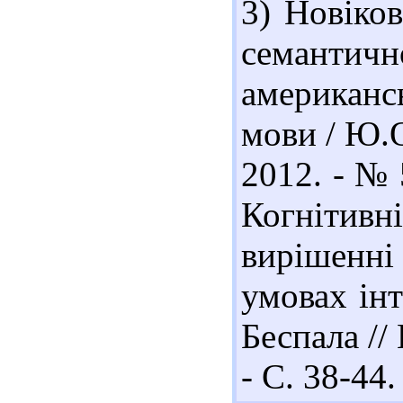
3) Новіко
семантичн
американс
мови / Ю.О
2012. - № 
Когнітивн
вирішенні
умовах інт
Беспала //
- С. 38-44.