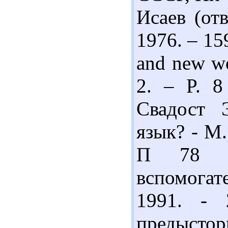
Исаев (отв
1976. – 159
and new wo
2. – P. 8
Свадост 
язык? - М.
П 78 Пр
вспомогате
1991. -
предыстор