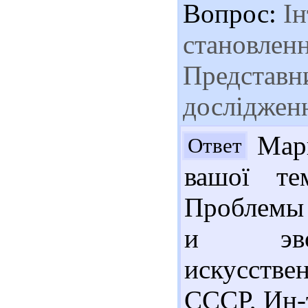
Вопрос:
Ін
становленн
Представни
дослідженн
Мари
Ответ
вашої т
Проблемы 
и эвол
искусстве
СССР, Ин-т