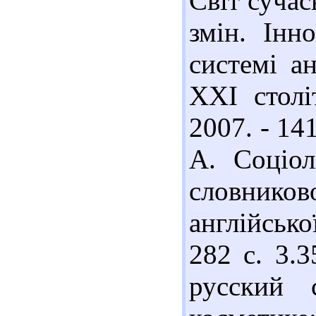
Світ сучас
змін. Інн
системі а
XXI столі
2007. - 14
А. Соціол
словник
англійськ
282 с. 3.
русский 