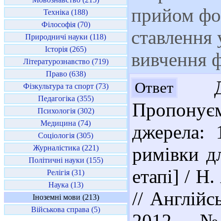
прийом фо
Техніка (188)
Філософія (70)
ставлення 
Природничі науки (118)
Історія (265)
вивчення ф
Літературознавство (719)
Право (638)
Доб
Ответ
Фізкультура та спорт (73)
Педагогіка (355)
Пропонує
Психологія (302)
Медицина (74)
джерела: 
Соціологія (305)
Журналістика (221)
римівки д
Політичні науки (155)
етапі] / Н
Релігія (31)
Наука (13)
// Англійс
Іноземні мови (213)
Військова справа (5)
2012. – № 