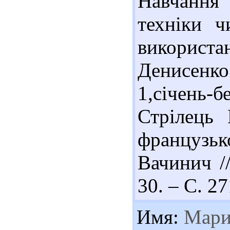
Навчання
техніки ч
використ
Денисенко 
1,січень
Стрілець
французько
Вачинич /
30. – С. 27
Имя:
Мари