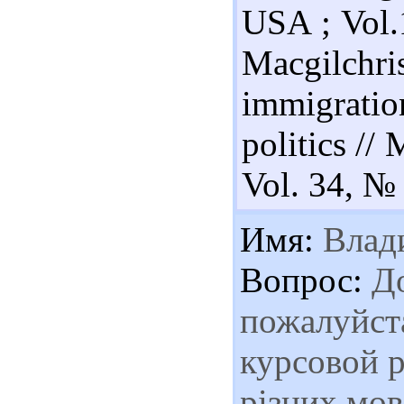
USA ; Vol.
Macgilch
immigrati
politics //
Vol. 34, № 
Имя:
Влад
Вопрос:
До
пожалуйста
курсовой р
різних мов