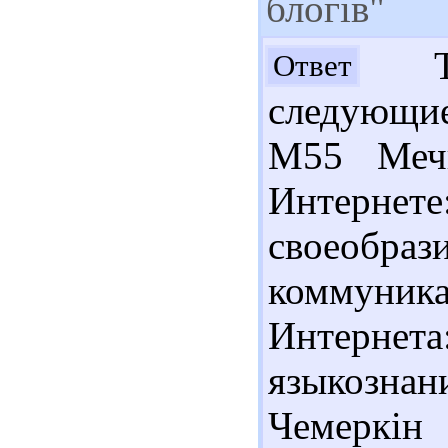
блогів"
Тат
Ответ
следующи
М55 Мечк
Интернет
своеобраз
коммуни
Интернет
языкознани
Чемеркі