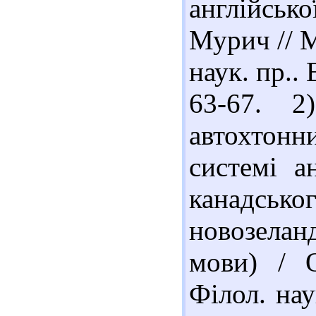
англійськ
Мурич // М
наук. пр..
63-67. 2
автохтон
системі а
канадсь
новозелан
мови) / 
Філол. нау