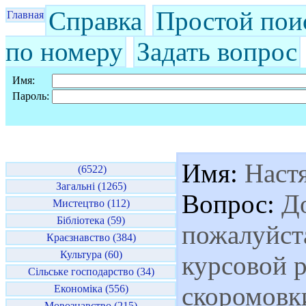
Справка
Простой пои
Главная
по номеру
Задать вопрос
Имя:
Пароль:
Имя:
Наст
(6522)
Загальні (1265)
Вопрос:
До
Мистецтво (112)
Бібліотека (59)
пожалуйста
Краєзнавство (384)
Культура (60)
курсовой р
Сільське господарство (34)
скоромовки
Економіка (556)
Мовознавство (215)