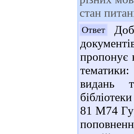
стан питан
Добр
Ответ
докумен
пропонує в
тематики: 
видань т
бібліотек
81 М74 Гу
поповне