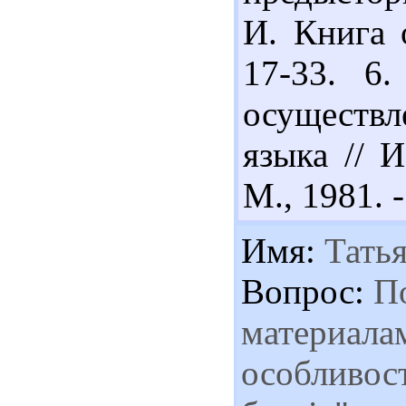
И. Книга о
17-33. 6
осуществ
языка // 
М., 1981. -
Имя:
Татья
Вопрос:
По
материалам
особливост