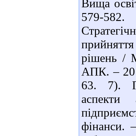
Вища освіт
579-582
Стратегіч
прийняття
рішень / 
АПК. – 201
63. 7). 
аспекти 
підприємс
фінанси. 