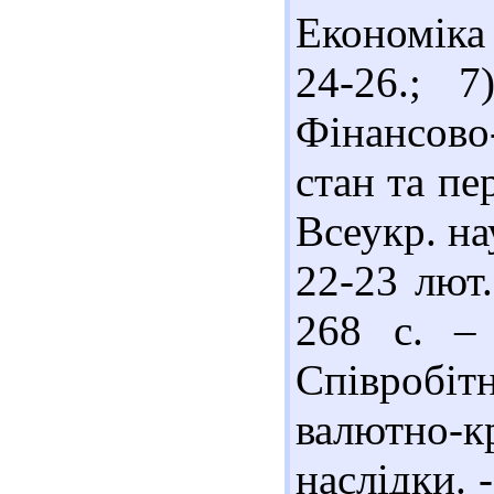
Економіка 
24-26.; 
Фінансово-
стан та пе
Всеукр. на
22-23 лют.
268 с. –
Співробіт
валютно-к
наслідки. 