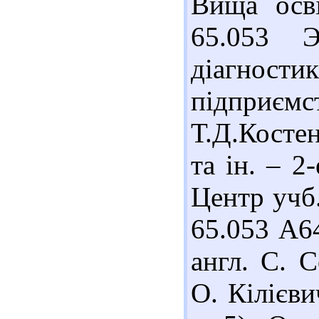
Вища осві
65.053 Э
діагнос
підприємст
Т.Д.Косте
та ін. – 2
Центр учб.
65.053 А64
англ. С. С
О. Кілієви