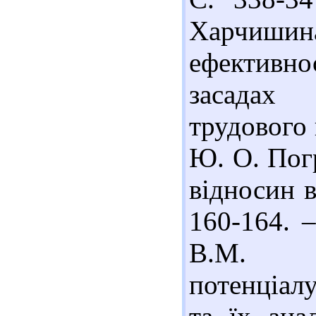
Харчиш
ефективнос
засадах 
трудового 
Ю. О. Пог
відносин в
160-164. –
В.М. Ви
потенціал