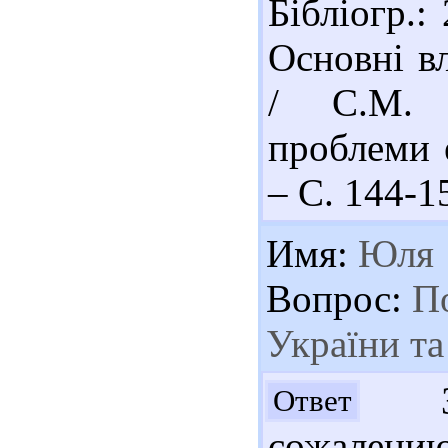
Бібліогр.:
Основні вл
/ С.М. 
проблеми 
– С. 144-1
Имя:
Юля
Вопрос:
По
України та
Зд
Ответ
сожалени