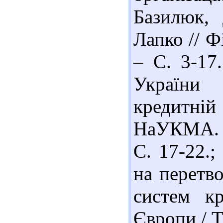
Базилюк,
Лапко // Ф
– С. 3-17
України 
кредитні
НаУКМА. - 
С. 17-22.;
на перетв
систем кр
Європи / Т