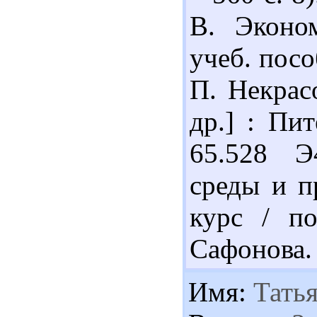
В. Эконо
учеб. посо
П. Некрасо
др.] : Пит
65.528 Э
среды и п
курс / по
Сафонова. 
Имя:
Татья