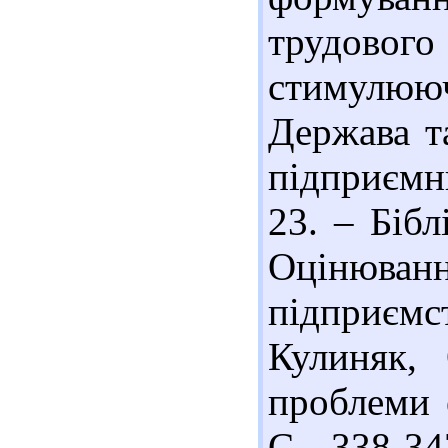
трудовог
стимулюючі
Держава та
підприємни
23. – Бібл
Оцінюванн
підприєм
Кулиняк, 
проблеми 
С. 338-34