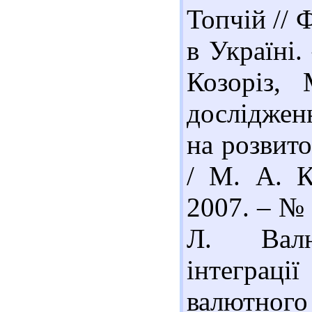
Топчій //
в Україні.
Козоріз, 
досліджен
на розвито
/ М. А. К
2007. – № 
Л. Валют
інтеграці
валютног