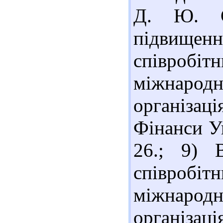
Д. Ю. С
підвище
співро
міжнар
організац
Фінанси Ук
26.; 9) 
співро
міжнар
організац