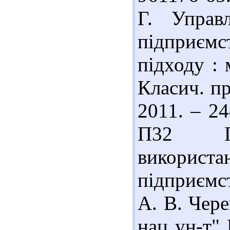
Г. Управ
підприємс
підходу : 
Класич. пр
2011. – 24
П32 Під
використа
підприємс
А. В. Чере
нац ун-т" 