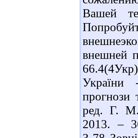
Вашей те
Попробуй
внешнеэк
внешней п
66.4(4Ук
України -
прогнози 
ред. Г. М
2013. – 3
З-78 Зовн