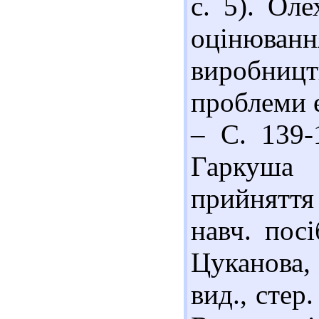
с. 5). Ол
оцінюван
виробницт
проблеми е
– С. 139-
Гаркуша
прийняття
навч. пос
Цуканова,
вид., стер.