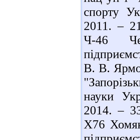
спорту Ук
2011. – 2
Ч-46 Ч
підприємст
В. В. Ярмо
"Запорізь
науки Укр
2014. – 3
Х76 Хомяк
підприємст