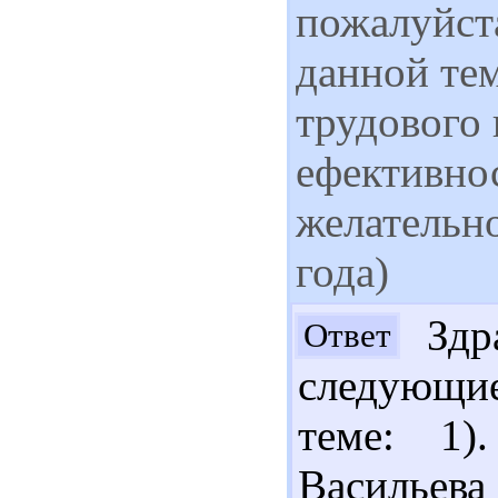
пожалуйст
данной тем
трудового 
ефективнос
желательн
года)
Здра
Ответ
следующи
теме: 1)
Васильева