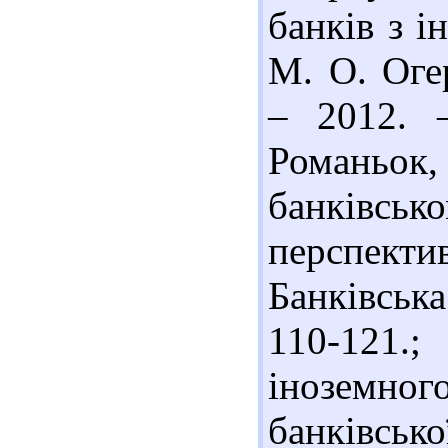
банків з і
М. О. Огер
– 2012. 
Романьок,
банківськ
перспекти
Банківськ
110-121.
іноземно
банківськ