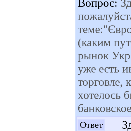
Вопрос:
Зд
пожалуйст
теме:"Євр
(каким пу
рынок Укра
уже есть 
торговле, 
хотелось б
банковское
Здр
Ответ