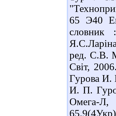
"Техноприн
65 Э40 Е
словник 
Я.С.Ларін
ред. С.В. 
Світ, 2006
Гурова И. 
И. П. Гуро
Омега-Л,
65.9(4У