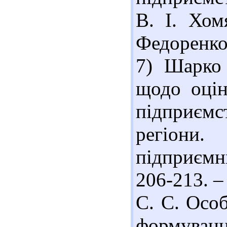
В. І. Хом
Федоренко.
7) Шарко 
щодо оцін
підприємст
регіони
підприємн
206-213. –
С. С. Осо
формуванн