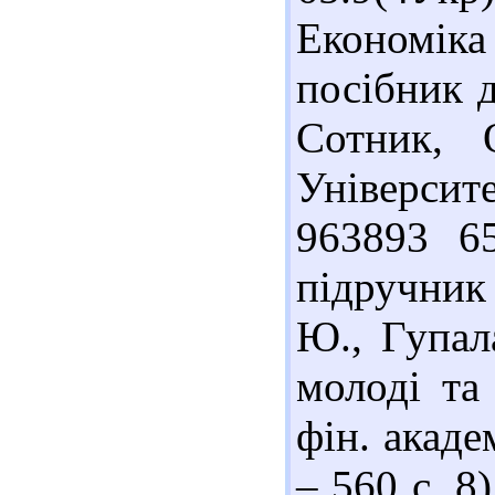
Економіка
посібник д
Сотник,
Університ
963893 6
підручник 
Ю., Гупала
молоді та
фін. акаде
– 560 с. 8