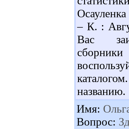
статистик
Осауленка 
– К. : Авг
Вас заин
сборник
воспольз
каталогом
названию.
Имя:
Ольг
Вопрос:
Зд