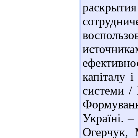
раскры
сотруд
воспол
источникам
ефективно
капіталу і
системи / 
Формува
Україні. –
Огерчук, 