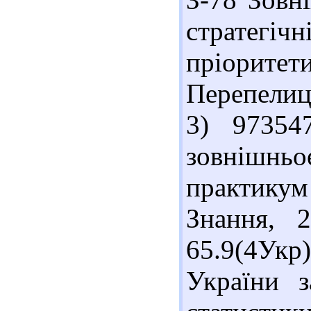
стратегі
пріоритет
Перепелиці
3) 97354
зовнішнь
практикум 
Знання, 
65.9(4Укр
України 