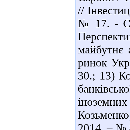
// Інвестиц
№ 17. - С
Перспект
майбутнє 
ринок Укра
30.; 13) 
банківсько
іноземних 
Козьменко
2014. – № 8