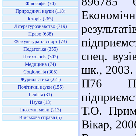
896785 
Філософія (70)
Природничі науки (118)
Економі
Історія (265)
результа
Літературознавство (719)
Право (638)
підприємст
Фізкультура та спорт (73)
Педагогіка (355)
спец. вуз
Психологія (302)
Медицина (74)
шк., 2003.
Соціологія (305)
Журналістика (221)
П76 Пр
Політичні науки (155)
підприємст
Релігія (31)
Наука (13)
Т.О. Прим
Іноземні мови (213)
Військова справа (5)
Вікар, 2006