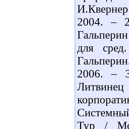
И.Квернер
2004. – 2
Гальперин
для сред
Гальпери
2006. – 
Литвинец
корпорати
Системный
Тур / М