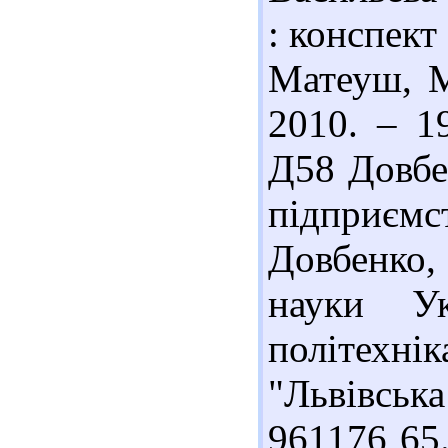
: конспект
Матеуш, М
2010. – 1
Д58 Довбен
підприємс
Довбенко, 
науки Ук
політехнік
"Львівська
961176 65