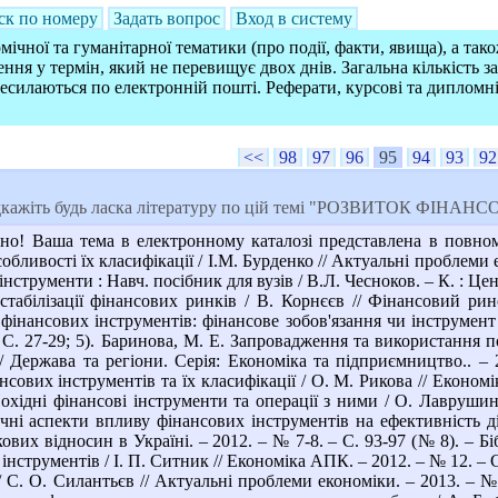
ск по номеру
Задать вопрос
Вход в систему
ічної та гуманітарної тематики (про події, факти, явища), а так
ння у термін, який не перевищує двох днів. Загальна кількість 
ресилаються по електронній пошті. Реферати, курсові та дипломн
<<
98
97
96
95
94
93
92
ідкажіть будь ласка літературу по цій темі "РОЗВИТОК ФІН
о! Ваша тема в електронному каталозі представлена в повному 
бливості їх класифікації / І.М. Бурденко // Актуальні проблеми е
струменти : Навч. посібник для вузів / В.Л. Чесноков. – К. : Центр 
стабілізації фінансових ринків / В. Корнєєв // Фінансовий рино
інансових інструментів: фінансове зобов'язання чи інструмент к
– С. 27-29; 5). Баринова, М. Е. Запровадження та використання
/ Держава та регіони. Серія: Економіка та підприємництво.. –
сових інструментів та їх класифікації / О. М. Рикова // Економіка
охідні фінансові інструменти та операції з ними / О. Лаврушин 
чні аспекти впливу фінансових інструментів на ефективність ді
вих відносин в Україні. – 2012. – № 7-8. – С. 93-97 (№ 8). – Біб
нструментів / І. П. Ситник // Економіка АПК. – 2012. – № 12. – С
 / С. О. Силантьєв // Актуальні проблеми економіки. – 2013. – № 