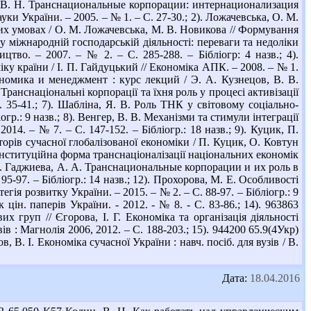
, В. Н. Транснациональные корпорации: интернационализация
ки України. – 2005. – № 1. – С. 27-30.; 2). Ложачевська, О. М.
их умовах / О. М. Ложачевська, М. В. Новикова // Формування
К у міжнародній господарській діяльності: переваги та недоліки
цтво. – 2007. – № 2. – С. 285-288. – Бібліогр: 4 назв.; 4).
ку країни / І. П. Гайдуцький // Економіка АПК. – 2008. – № 1.
ономика и менеджмент : курс лекций / Э. А. Кузнецов, В. В.
. Транснаціональні корпорації та їхня роль у процесі активізації
С. 35-41.; 7). Шабліна, Я. В. Роль ТНК у світовому соціально-
гр.: 9 назв.; 8). Венгер, В. В. Механізми та стимули інтеграції
14. – № 7. – С. 147-152. – Бібліогр.: 18 назв.; 9). Куцик, П.
орів сучасної глобалізованої економіки / П. Куцик, О. Ковтун
як інституційна форма транснаціоналізації національних економік
; 11). Гаджиева, А. А. Транснациональные корпорации и их роль в
95-97. – Бібліогр.: 14 назв.; 12). Прохорова, М. Е. Особливості
егія розвитку України. – 2015. – № 2. – С. 88-97. – Бібліогр.: 9
цін. паперів України. - 2012. - № 8. - С. 83-86.; 14). 963863
их груп // Єгорова, І. Г. Економіка та організація діяльності
ів : Магнолія 2006, 2012. – С. 188-203.; 15). 944200 65.9(4Укр)
. І. Економіка сучасної України : навч. посіб. для вузів / В.
Дата:
18.04.2016