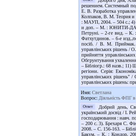
Доброго дня, Алін
решением. Системный подхо
Е. В. Разработка управлен
Колпаков, В. М. Теория и 
: МАУП, 2004. – 504 с.; 4
и доп. – М. : ЮНИТИ-ДАНА
Петруні. – 2-ге вид. – К.
Фатхутдинов. – 6-е изд.,
посіб. / В. М. Приймак.
управлінських рішень / О.
прийняття управлінських р
Обгрунтування ухвалення п
– Бібліогр.: 68 назв.; 11
регіони. Серія: Економі
управлінських рішень" / 
управлінських рішень: при
Имя:
Светлана
Вопрос:
Діяльність ФПГ в 
Ответ
Добрий день, Сві
український досвід / І. Ре
господарювання : навч. пос
– 200 с. 3). Брехаря С. Ф
2008. – С. 156-163. – Бібл
Бакум. – К. : Кондор, 20