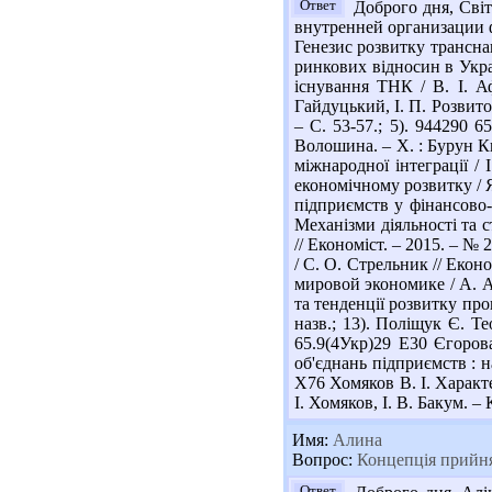
Ответ
Доброго дня, Світ
внутренней организации фи
Генезис розвитку трансна
ринкових відносин в Украї
існування ТНК / В. І. Аф
Гайдуцький, І. П. Розвито
– С. 53-57.; 5). 944290
Волошина. – Х. : Бурун Кни
міжнародної інтеграції / 
економічному розвитку / Я.
підприємств у фінансово-п
Механізми діяльності та с
// Економіст. – 2015. – № 
/ С. О. Стрельник // Еконо
мировой экономике / А. А. 
та тенденції розвитку проц
назв.; 13). Поліщук Є. Те
65.9(4Укр)29 Е30 Єгорова 
об'єднань підприємств : на
Х76 Хомяков В. І. Характе
І. Хомяков, І. В. Бакум. – 
Имя:
Алина
Вопрос:
Концепція прийнят
Ответ