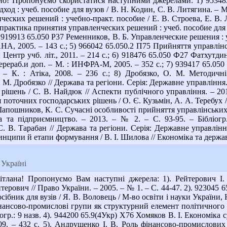
о! Пропонуємо скористатися наступними джерелами: 1) 953483
д : учеб. пособие для вузов / В. Н. Кодин, С. В. Литягина. – М
ческих решений : учебно-практ. пособие / Е. В. Строева, Е. В. 
практика принятия управленческих решений : учеб. пособие для ву
) 919913 65.050 Р37 Ременников, В. Б. Управленческие решения : уч
, 2005. – 143 с.; 5) 966042 65.050.2 П75 Прийняття управлінськ
 : Центр учб. літ., 2011. – 214 с.; 6) 918476 65.050 Ф27 Фатхутд
перераб.и доп. – М. : ИНФРА-М, 2005. – 352 с.; 7) 939417 65.05
 – К. : Атіка, 2008. – 236 с.; 8) Дробязко, О. М. Методичн
 М. Дробязко // Держава та регіони. Серія: Державне управління. 
ішень / С. В. Найдюк // Аспекти публічного управління. – 2015.
оточних господарських рішень / О. Є. Кузьмін, А. А. Теребух //
) Шапошников, К. С. Сучасні особливості прийняття управлінськи
ка та підприємництво. – 2013. – № 2. – С. 93-95. – Бібліогр.
С. В. Тарабан // Держава та регіони. Серія: Державне управлінн
нципи й етапи формування / В. І. Шилова // Економіка та держава. 
Україні
тлана! Пропонуємо Вам наступні джерела: 1). Рейтерович І.
йтерович // Право України. – 2005. – № 1. – С. 44-47. 2). 923045
ібник для вузів / Я. В. Воловець / М-во освіти і науки України, Н
інансово-промислові групи як структурний елемент політичного к
іогр.: 9 назв. 4). 944200 65.9(4Укр) Х76 Хомяков В. І. Економіка су
09. – 432 с. 5). Андрущенко І. В. Роль фінансово-промислових