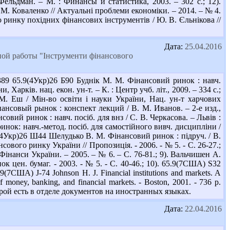
льдман. – М. : Финансы и статистика, 2003. – 302 с.; 12).
М. Коваленко // Актуальні проблеми економіки. – 2014. – № 4.
го ринку похідних фінансових інструментів / Ю. В. Єльнікова //
Дата:
25.04.2016
омной работы "Інструменти фінансового
89 65.9(4Укр)26 Б90 Буднік М. М. Фінансовий ринок : навч.
 Харків. нац. екон. ун-т. – К. : Центр учб. літ., 2009. – 334 с.;
 М. Еш / Мін-во освіти і науки України, Нац. ун-т харчових
инансовый рынок : конспект лекций / В. М. Иванов. – 2-е изд.,
совий ринок : навч. посіб. для внз / С. В. Черкасова. – Львів :
инок: навч.-метод. посіб. для самостійного вивч. дисципліни /
.9(4Укр)26 Ш44 Шелудько В. М. Фінансовий ринок : підруч. / В.
сового ринку України // Пропозиція. - 2006. - № 5. - С. 26-27.;
Фінанси України. – 2005. – № 6. – С. 76-81.; 9). Вальчишен А.
ен. бумаг. - 2003. - № 5. - С. 40-46.; 10). 65.9(7США) S32
5.9(7США) J-74 Johnson H. J. Financial institutions and markets. A
 money, banking, and financial markets. - Boston, 2001. - 736 p.
рой есть в отделе документов на иностранных языках.
Дата:
22.04.2016