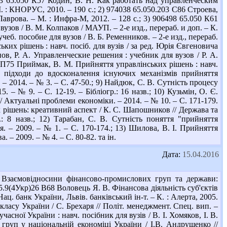
 65.050 К57 Кодин, В. Н. Как работать над управленческим
. : КНОРУС, 2010. – 190 с.; 2) 974038 65.050.203 С86 Строева,
Лаврова. – М. : Инфра-М, 2012. – 128 с.; 3) 906498 65.050 К61
зов / В. М. Колпаков / МАУП. – 2-е изд., перераб. и доп. – К.
еб. пособие для вузов / В. Б. Ременников. – 2-е изд., перераб.
их рішень : навч. посіб. для вузів / за ред. Юрія Євгеновича
инов, Р. А. Управленческие решения : учебник для вузов / Р. А.
0 П75 Приймак, В. М. Прийняття управлінських рішень : навч.
і підходи до вдосконалення існуючих механізмів прийняття
– 2014. – № 3. – С. 47-50.; 9) Найдюк, С. В. Сутність процесу
 – № 9. – С. 12-19. – Бібліогр.: 16 назв.; 10) Кузьмін, О. Є.
 Актуальні проблеми економіки. – 2014. – № 10. – С. 171-179.
х рішень: креативний аспект / К. С. Шапошников // Держава та
: 8 назв.; 12) Тарабан, С. В. Сутність поняття "прийняття
я. – 2009. – № 1. – С. 170-174.; 13) Шилова, В. І. Прийняття
– 2009. – № 4. – С. 80-82. та ін.
Дата:
15.04.2016
 Взаємовідносини фінансово-промислових груп та держави:
 65.9(4Укр)26 В68 Воловець Я. В. Фінансова діяльність суб'єктів
ац. банк України, Львів. банківський ін-т. – К. : Алерта, 2005.
ласу України / С. Брехаря // Політ. менеджмент. Спец. вип. –
часної України : навч. посібник для вузів / В. І. Хомяков, І. В.
 груп у національній економіці України / І.В. Андрущенко //