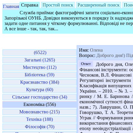
Справка
Простой поиск
Расширенный поиск
Пои
Главная
Служба приймає фактографічні запити соціально-економ
Запорізької ОУНБ. Довідки виконуються в порядку їх надходже
задати одне питання у чіткому формулюванні. Відповіді не пе
А все інше - так, так, так...
Имя:
Олена
(6522)
Вопрос:
Доброго дня!) П
Загальні (1265)
Ответ
Доброго дня, Олен
Мистецтво (112)
Фінансові інструменти: осо
Бібліотека (59)
Чесноков, В.Л. Фінансові ін
Регуляторні інструменти 
Краєзнавство (384)
Класифікація випущених ф
Культура (60)
України. – 2010. – № 3. 
ринку / М. Е. Баринова /
Сільське господарство (34)
економічної сутності фінан
Економіка (556)
назв.; 7). Лаврушин, О. П
Мовознавство (215)
Говорушко, Т. А. Теорети
Уграк // Формування ринко
Техніка (188)
використання фінансових і
Філософія (70)
епоху неоіндустріалізації