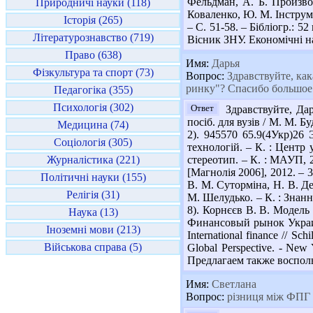
Фельдман, А. Б. Произво
Природничі науки (118)
Коваленко, Ю. М. Інструме
Історія (265)
– С. 51-58. – Бібліогр.: 
Літературознавство (719)
Вісник ЗНУ. Економічні нау
Право (638)
Имя:
Дарья
Фізкультура та спорт (73)
Вопрос:
Здравствуйте, как
ринку"? Спасибо большое
Педагогіка (355)
Психологія (302)
Ответ
Здравствуйте, Дар
посіб. для вузів / М. М. Бу
Медицина (74)
2). 945570 65.9(4Укр)26
Соціологія (305)
технологій. – К. : Центр 
Журналістика (221)
стереотип. – К. : МАУП, 20
[Магнолія 2006], 2012. – 
Політичні науки (155)
В. М. Суторміна, Н. В. Де
Релігія (31)
М. Шелудько. – К. : Знання
8). Корнєєв В. В. Модель 
Наука (13)
Финансовый рынок Украины
Іноземні мови (213)
International finance // Sc
Військова справа (5)
Global Perspective. - New 
Предлагаем также восполь
Имя:
Светлана
Вопрос:
різниця між ФПГ