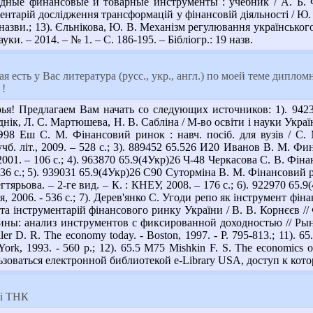
дные финансовые и товарные инструменты : учебник / А. Б. Фе
нтарій дослідження трансформацій у фінансовій діяльності / Ю. 
52 назви.; 13). Єльнікова, Ю. В. Механізм регулювання українсько
ки. – 2014. – № 1. – С. 186-195. – Бібліогр.: 19 назв.
ая есть у Вас литература (русс., укр., англ.) по моей теме дипл
 !
ья! Предлагаем Вам начать со следующих источников: 1). 9423
днік, Л. С. Мартюшева, Н. В. Сабліна / М-во освіти і науки України,
 Э98 Еш С. М. Фінансовий ринок : навч. посіб. для вузів / С.
учб. літ., 2009. – 528 с.; 3). 889452 65.526 И20 Иванов В. М. Ф
01. – 106 с.; 4). 963870 65.9(4Укр)26 Ч-48 Черкасова С. В. Фінан
336 с.; 5). 939031 65.9(4Укр)26 С90 Суторміна В. М. Фінансовий р
гтярьова. – 2-ге вид. – К. : КНЕУ, 2008. – 176 с.; 6). 922970 65
, 2006. - 536 с.; 7). Дерев'янко С. Угоди репо як інструмент фінан
та інструментарій фінансового ринку України / В. В. Корнєєв // 
: анализ инструментов с фиксированной доходностью // Рынок ц
hiller D. R. The economy today. - Boston, 1997. - P. 795-813.; 11). 6
York, 1993. - 560 p.; 12). 65.5 M75 Mishkin F. S. The economics of
зоваться електронной библиотекой e-Library USA, доступ к кото
 і ТНК