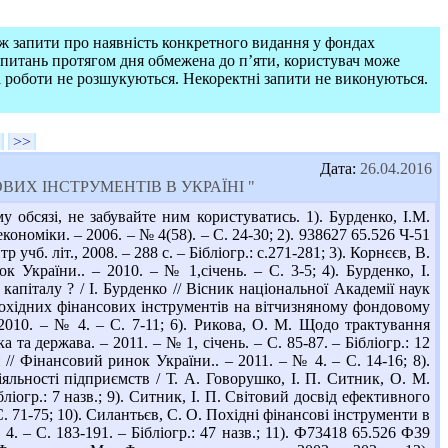
ож запити про наявність конкретного видання у фондах
запитань протягом дня обмежена до п’яти, користувач може
і роботи не розшукуються. Некоректні запити не виконуються.
>>
Дата:
26.04.2016
АНСОВИХ ІНСТРУМЕНТІВ В УКРАЇНІ "
обсязі, не забувайте ним користуватись. 1). Бурденко, І.М.
кономіки. – 2006. – № 4(58). – С. 24-30; 2). 938627 65.526 Ч-51
учб. літ., 2008. – 288 с. – Бібліогр.: с.271-281; 3). Корнєєв, В.
к України.. – 2010. – № 1,січень. – С. 3-5; 4). Бурденко, І.
апіталу ? / І. Бурденко // Вісник національної Академії наук
 похідних фінансових інструментів на вітчизняному фондовому
 2010. – № 4. – С. 7-11; 6). Рикова, О. М. Щодо трактування
 та держава. – 2011. – № 1, січень. – С. 85-87. – Бібліогр.: 12
// Фінансовий ринок України.. – 2011. – № 4. – С. 14-16; 8).
яльності підприємств / Т. А. Говорушко, І. П. Ситник, О. М.
ліогр.: 7 назв.; 9). Ситник, І. П. Світовий досвід ефективного
. 71-75; 10). Силантьєв, С. О. Похідні фінансові інструменти в
4. – С. 183-191. – Бібліогр.: 47 назв.; 11). Ф73418 65.526 Ф39