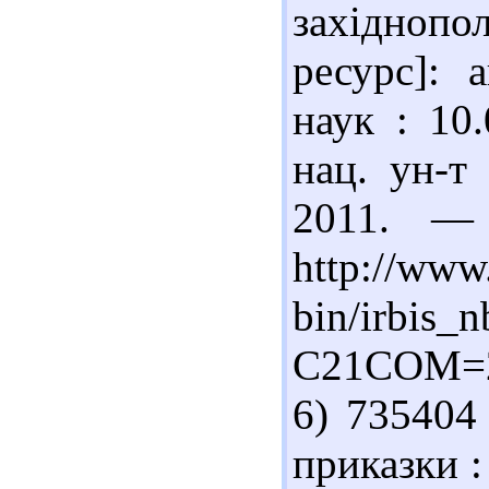
західнопо
ресурс]: а
наук : 10
нац. ун-т
2011. —
http://www.
bin/irbis_n
C21COM=
6) 735404
приказки :