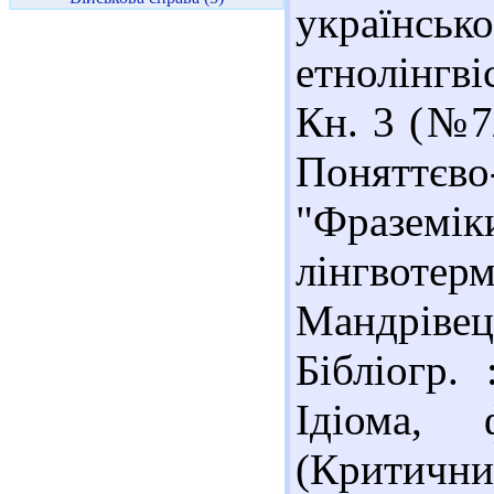
українськ
етнолінгві
Кн. 3 (№7/
Поняттє
"Фразе
лінгвоте
Мандрівець
Бібліогр.
Ідіома, 
(Крити