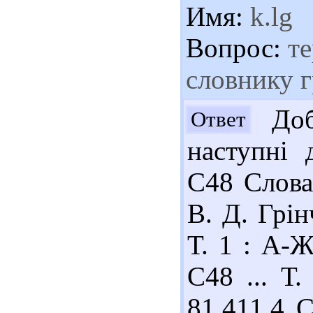
Имя:
k.lg
Вопрос:
те
словнику 
Доб
Ответ
наступні 
С48 Слова
В. Д. Грін
Т. 1 : А-Ж
С48 ... Т.
81.411.4 С