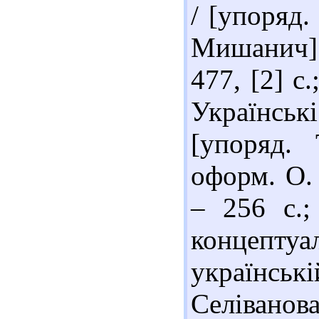
/ [упоряд.
Мишанич].
477, [2] с
Українсь
[упоряд.
оформ. О. 
– 256 с.;
концептуа
українсь
Селіван