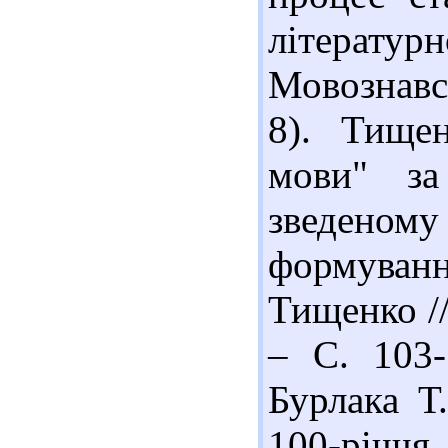
літератур
Мовознавст
8). Тищен
мови" за
зведеному
формуван
Тищенко //
– С. 103-
Бурлака Т
100-річчя