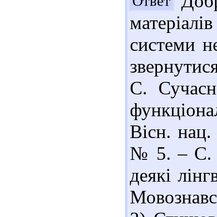
Добр
Ответ
матеріал
системи н
звернутис
С. Сучасн
функціона
Вісн. нац.
№ 5. – С. 
деякі лінг
Мовознавст