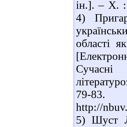
ін.]. – Х.
4) Прига
українсь
області я
[Електрон
Сучасні 
літературоз
79-83
http://nbu
5) Шуст Л