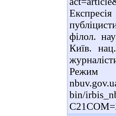
act=article
Експресі
публіцист
філол. нау
Київ. нац
журналіст
Режим д
nbuv.gov.u
bin/irbis_n
C21COM=2