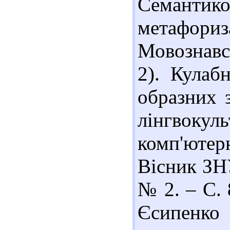
Семантик
метафори
Мовознавст
2). Кулаб
образних 
лінгвокул
комп'ютерн
Вісник ЗНУ
№ 2. – С. 8
Єсипенко 