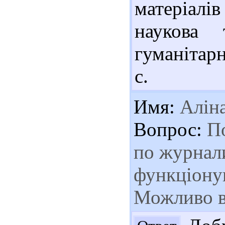
матеріалів
наукова 
гуманітарн
с.
Имя:
Алін
Вопрос:
По
по журнали
функціонув
Можливо в