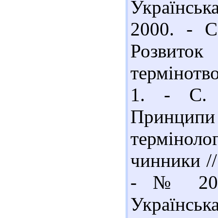
Українськ
2000. - С
Розвит
термінотво
1. - С. 
Принципи
термінолог
чинники //
- № 20; 
Українськ