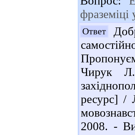
Вопрос:
"Е
фраземіці 
Добр
Ответ
самостій
Пропонуєм
Чирук Л.
західнопол
ресурс] /
мовознавс
2008. - В