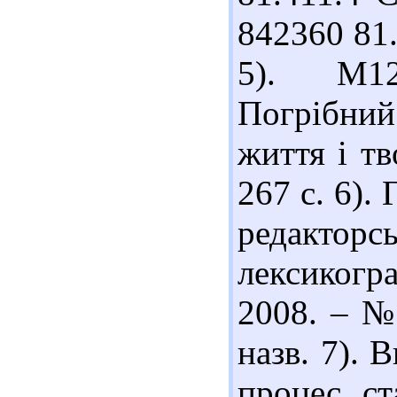
842360 81.4
5). М12
Погрібний
життя і тв
267 с. 6).
редакторс
лексикогра
2008. – № 
назв. 7). 
процес ст