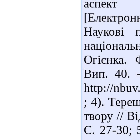
аспект 
[Електронн
Наукові п
національ
Огієнка. 
Вип. 40. 
http://nbu
; 4). Тер
твору // В
С. 27-30; 