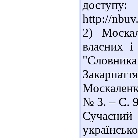
доступу:
http://nbu
2) Моска
власних і
"Словни
Закарпа
Москаленко
№ 3. – С. 
Сучасний
українськ