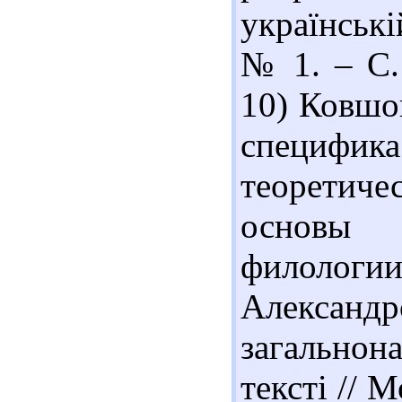
українські
№ 1. – С.1
10) Ковшо
специфик
теоретич
основы 
филологии.
Александ
загальнон
тексті // М