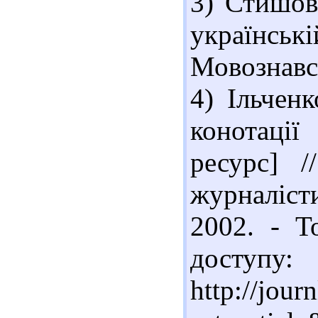
3) Стишов
українсь
Мовознавст
4) Ільченк
конотації
ресурс] /
журналісти
2002. - Т
доступу:
http://jour