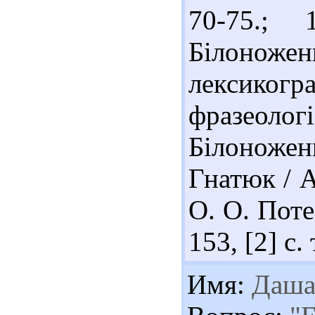
70-75.; 
Білоножен
лексикогр
фразеоло
Білоноже
Гнатюк / А
О. О. Поте
153, [2] с. 
Имя:
Даш