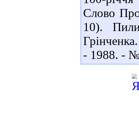
Слово Прос
10). Пил
Грінченка.
- 1988. - №