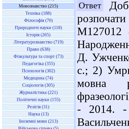
Добр
Ответ
Мовознавство (215)
Техніка (188)
розпочат
Філософія (70)
Природничі науки (118)
М127012 
Історія (265)
Народженн
Літературознавство (719)
Право (638)
Д. Ужченко
Фізкультура та спорт (73)
Педагогіка (355)
с.; 2) Умр
Психологія (302)
Медицина (74)
мовна р
Соціологія (305)
Журналістика (221)
фразеологі
Політичні науки (155)
- 2014. 
Релігія (31)
Наука (13)
Васильчен
Іноземні мови (213)
Військова справа (5)