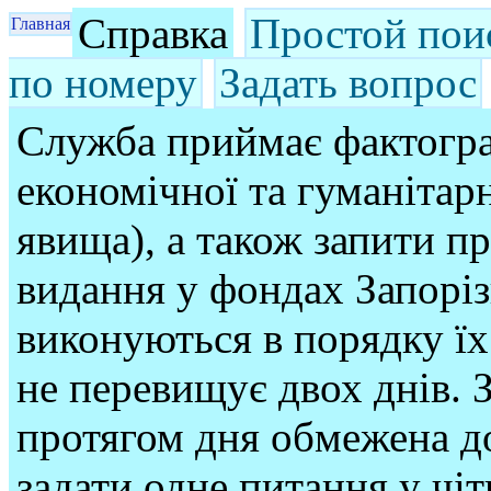
Справка
Простой пои
Главная
по номеру
Задать вопрос
Служба приймає фактогра
економічної та гуманітарн
явища), а також запити п
видання у фондах Запорі
виконуються в порядку їх
не перевищує двох днів. З
протягом дня обмежена до
задати одне питання у чі