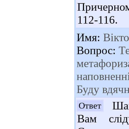
Причерном
112-116.
Имя:
Вікто
Вопрос:
Те
метафориза
наповненні
Буду вдячн
Шан
Ответ
Вам слід