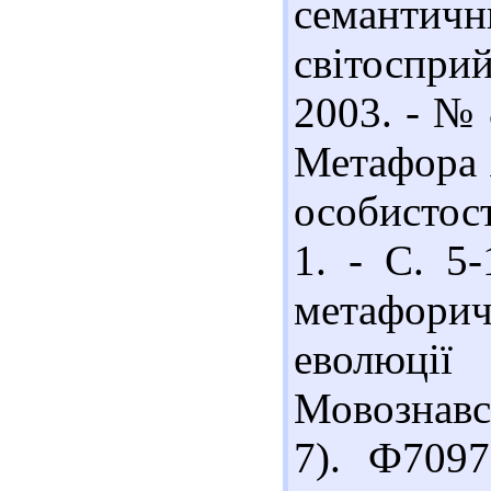
семанти
світосприй
2003. - № 
Метафора 
особистост
1. - С. 5
метафори
еволюці
Мовознавст
7). Ф7097