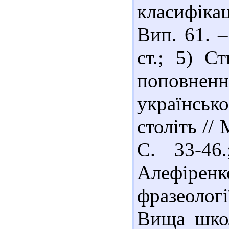
класифікац
Вип. 61. –
ст.; 5) С
поповнен
українсько
століть //
С. 33-46
Алефіренк
фразеолог
Вища школ