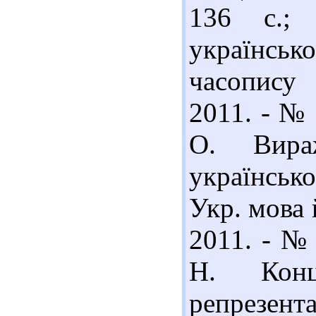
136 с.;
українськ
часопису 
2011. - № 
О. Вираж
українсько
Укр. мова й
2011. - № 
Н. Конц
репрезент