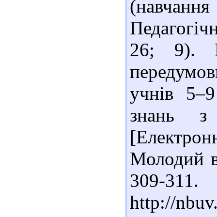
(навчання 
Педагогічн
26; 9). 
передумо
учнів 5–9
знань з
[Електрон
Молодий вч
309-31
http://nbu