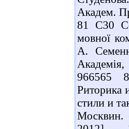
Академ. Пр
81 С30 С
мовної ком
А. Семен
Академія,
966565 
Риторика 
стили и та
Москвин.
2012]. – 