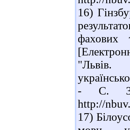
16) Гінзбу
результат
фахових 
[Електронн
"Львів.
українсько
- С. 3-
http://nb
17) Білоус
мови укр