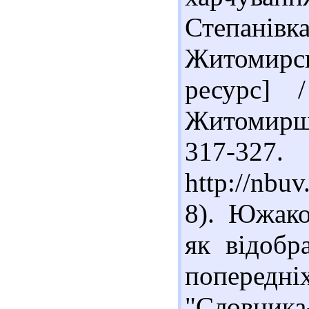
Степанів
Житомирс
ресурс] 
Житомирщи
317-32
http://nb
8). Южако
як відобр
попередніх
"Словник