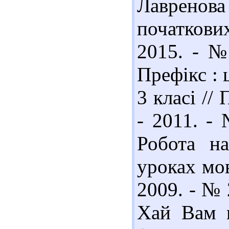
Лавренова
початкови
2015. - №
Префікс : 
3 класі //
- 2011. - 
Робота н
уроках мов
2009. - № 
Хай Вам ц