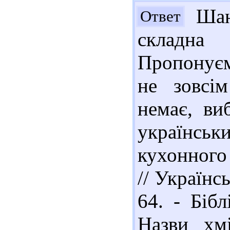
Шан
Ответ
складна 
Пропонуєм
не зовсі
немає, ви
українськ
кухонного
// Українсь
64. - Бібл
Назви хмі