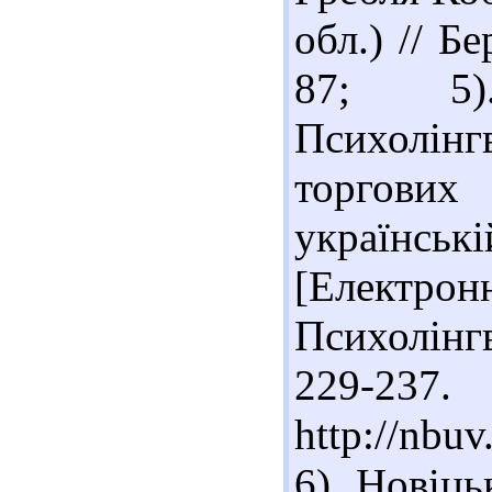
обл.) // Б
87; 5
Психолінг
торгових
українсь
[Електронн
Психолінгв
229-23
http://nbu
6). Новіць