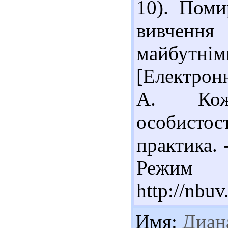
10). Поми
вивченн
майбутнім
[Електрон
А. Коже
особисто
практика. -
Реж
http://nb
Имя:
Диан