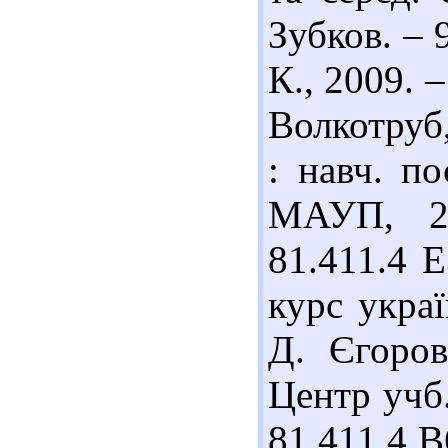
Зубков. – 9
К., 2009. 
Волкотруб,
: навч. по
МАУП, 20
81.411.4 
курс украї
Д. Єгоров
Центр учб.
81.411.4 В