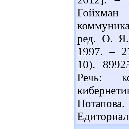
Гойхман
коммуника
ред. О. Я
1997. – 2
10). 8992
Речь: ко
кибернетик
Потапова
Едиториал 