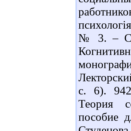
работников
психологія
№ 3. – С.
Когнити
моногра
Лекторски
с. 6). 9
Теория с
пособие д
Студенова.