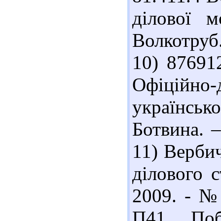
ділової м
Волкотруб.
10) 87691
Офіційно
українсько
Ботвина. –
11) Вербич
ділового с
2009. - № 
П41 Побе