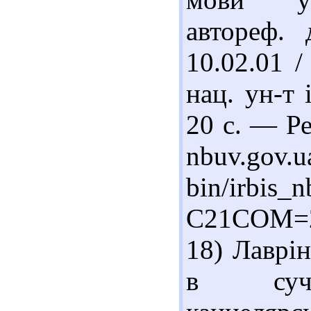
автореф. 
10.02.01 /
нац. ун-т
20 с. — Ре
nbuv.gov.u
bin/irbis_n
C21COM=
18) Лаврін
в сучас