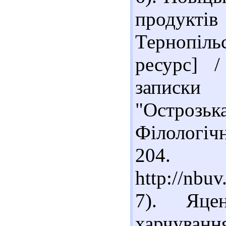
продукті
Тернопіль
ресурс] /
записки 
"Остроз
Філологічн
204. 
http://nb
7). Яце
харчування