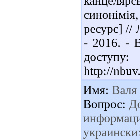
канцелярс
синонімія
ресурс] //
- 2016. - 
доступу:
http://nbu
Имя:
Валя
Вопрос:
До
информаци
украински