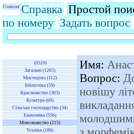
Справка
Простой пои
Главная
по номеру
Задать вопрос
Имя:
Анаст
(6520)
Загальні (1265)
Вопрос:
До
Мистецтво (112)
Бібліотека (59)
новішу літ
Краєзнавство (383)
Культура (60)
викладання
Сільське господарство (34)
молодшими
Економіка (556)
Мовознавство (215)
з морфемі
Техніка (188)