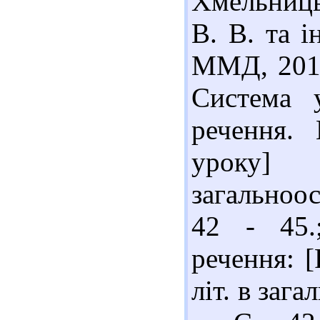
Хмельниць
В. В. та і
ММД, 2013.
Система 
речення. 
уроку] 
загальноос
42 - 45.
речення: [
літ. в заг