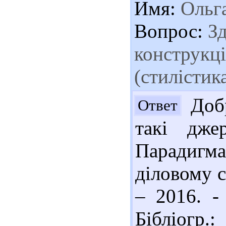
Имя:
Ольг
Вопрос:
Зд
конструкці
(стилістик
Добр
Ответ
такі дже
Парадигма
діловому с
– 2016. -
Бібліогр.: