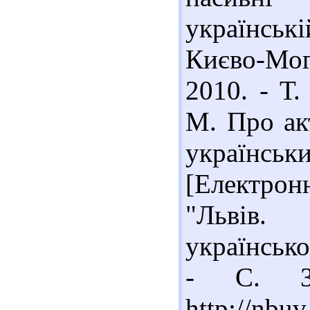
українські
Києво-Мог
2010. - Т.
М. Про акт
українс
[Електронн
"Львів.
українсько
- С. 3-
http://nb