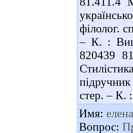
81.411.4 
українсь
філолог. сп
– К. : Ви
820439 81
Стилістик
підручник 
стер. – К. 
Имя:
елен
Вопрос:
Пр