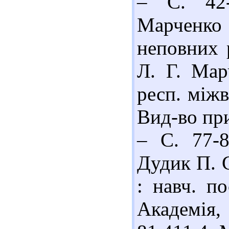
– С. 42-
Марченко 
неповних 
Л. Г. Мар
респ. міжв
Вид-во при
– С. 77-8
Дудик П. С
: навч. п
Академія,