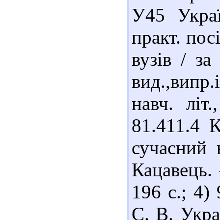
У45 Украї
практ. пос
вузів / за
вид.,випр
навч. літ
81.411.4 
сучасний в
Кацавець. 
196 с.; 4
С. В. Укра