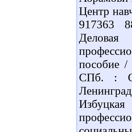
Центр навч
917363 8
Делов
профессио
пособие /
СПб. : О
Ленинград
Избуц
професс
социальн