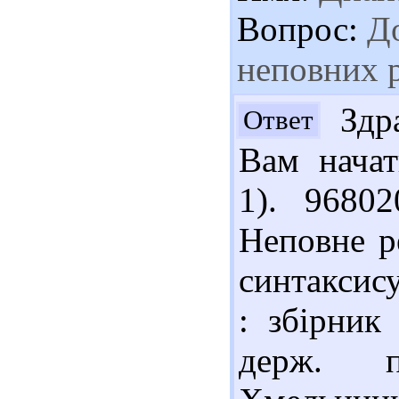
Вопрос:
До
неповних 
Здра
Ответ
Вам начат
1). 9680
Неповне р
синтаксису
: збірник
держ. п