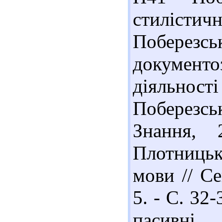
стилістичн
Поберезсь
документ
діяльнос
Поберезс
Знання, 
Плотницьк
мови // Се
5. - С. 32
пасивні