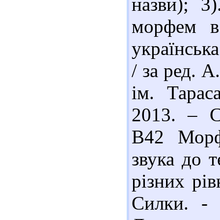
назви); 3
морфем в 
українська
/ за ред. А
ім. Тарас
2013. – С
В42 Морф
звука до 
різних рів
Силки. - 