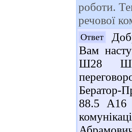
роботи. Те
речової ко
Добр
Ответ
Вам насту
Ш28 Ша
перегово
Бератор-Пр
88.5 А16
комунікаці
Абрамови