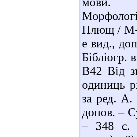
мови. М
Морфологія
Плющ / М-в
е вид., доп
Бібліогр. в
В42 Від з
одиниць рі
за ред. А.
допов. – С
– 348 с. 