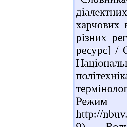
діалектн
харчових 
різних ре
ресурс] / 
Національ
політехн
термінологі
Реж
http://nb
9). Вол