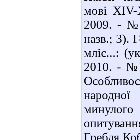
мові ХIV-X
2009. - № 
назв.; 3).
мліє...: (
2010. - № 
Особливо
народної
минулого
опитуван
Гребля Ко