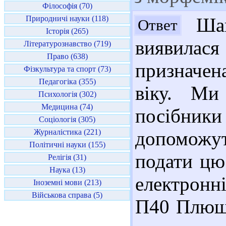
Філософія (70)
Природничі науки (118)
Шан
Ответ
Історія (265)
виявила
Літературознавство (719)
Право (638)
призначе
Фізкультура та спорт (73)
Педагогіка (355)
віку. Ми
Психологія (302)
Медицина (74)
посібни
Соціологія (305)
Журналістика (221)
допоможу
Політичні науки (155)
подати цю 
Релігія (31)
Наука (13)
електронні
Іноземні мови (213)
Військова справа (5)
П40 Плющ,