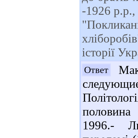
-1926 р.р.,
"Покликанн
хліборобів"
історії Укр
Мак
Ответ
следующи
Політоло
половина 
1996.- Л