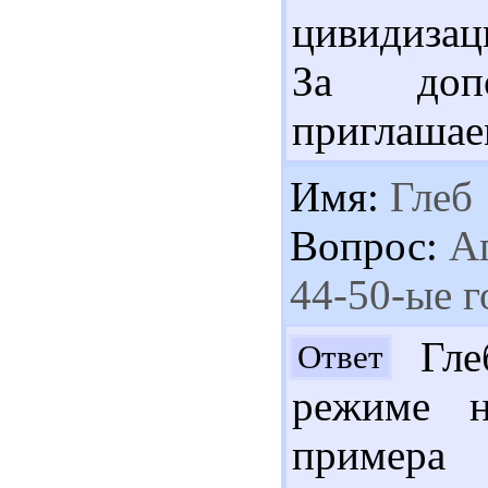
цивидизац
За допо
приглашае
Имя:
Глеб
Вопрос:
Аг
44-50-ые г
Глеб
Ответ
режиме н
пример