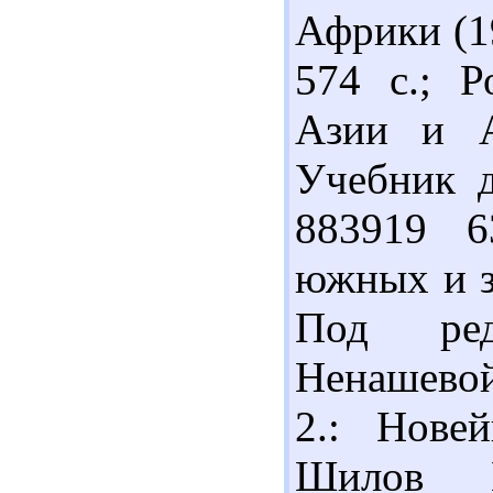
Африки (19
574 с.; Р
Азии и А
Учебник д
883919 6
южных и з
Под ред
Ненашевой
2.: Новей
Шилов Ю