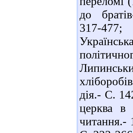
переломі 
до братів
317-477
Українська
політичног
Липинськ
хліборобі
дія.- С. 1
церква в 
читання.- 