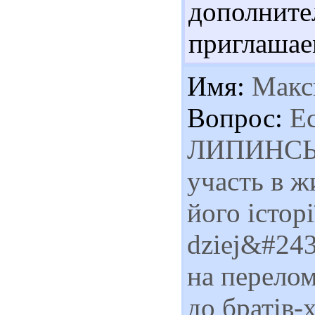
дополн
приглашае
Имя:
Макс
Вопрос:
Ес
ЛИПИНСЬКИ
участь в ж
його історі
dziej&#243
на перелом
до братів-