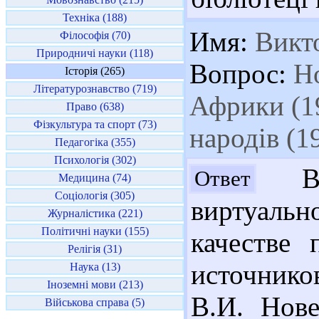
Техніка (188)
Имя:
Викт
Філософія (70)
Природничі науки (118)
Вопрос:
Но
Історія (265)
Літературознавство (719)
Африки (19
Право (638)
Фізкультура та спорт (73)
народів (1
Педагогіка (355)
Психологія (302)
Ви
Ответ
Медицина (74)
Соціологія (305)
виртуальн
Журналістика (221)
Політичні науки (155)
качестве 
Релігія (31)
источнико
Наука (13)
Іноземні мови (213)
В.И. Нов
Військова справа (5)