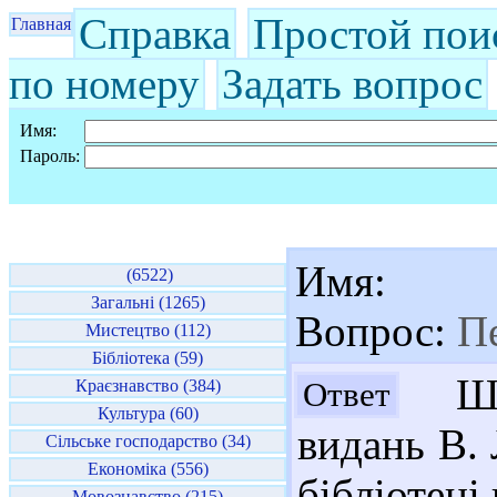
Справка
Простой пои
Главная
по номеру
Задать вопрос
Имя:
Пароль:
Имя:
(6522)
Загальні (1265)
Вопрос:
Пе
Мистецтво (112)
Бібліотека (59)
Шан
Ответ
Краєзнавство (384)
Культура (60)
видань В. 
Сільське господарство (34)
Економіка (556)
бібліотеці
Мовознавство (215)