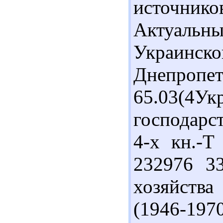
источник
Актуальны
Украинс
Днепропет
65.03(4
господарст
4-х кн.-Т
232976 33
хозяйств
(1946-197