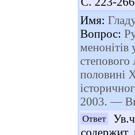
С. 223-266
Имя:
Глад
Вопрос:
Ру
менонітів 
степового 
половині X
історичног
2003. — В
Ув.ч
Ответ
содержит 