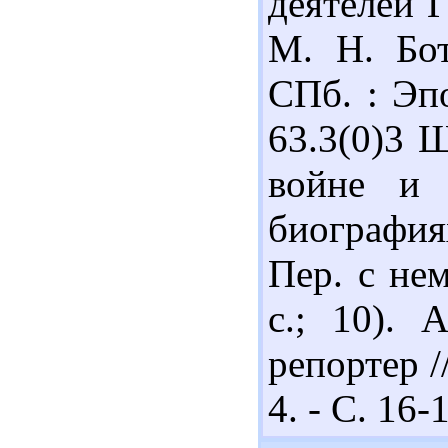
деятелей Г
М. Н. Бот
СПб. : Эпо
63.3(0)3 
войне и 
биография
Пер. с нем
с.; 10). 
репортер 
4. - С. 16-