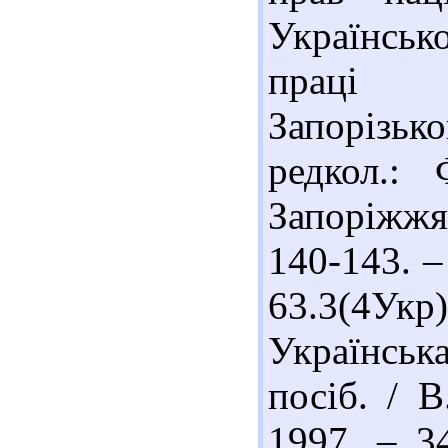
Українсько
праці і
Запорізьк
редкол.: 
Запоріжжя 
140-143. –
63.3(4У
Українсь
посіб. / В
1997. – 3