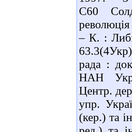
С60 Солд
революція 
– К. : Либ
63.3(4Укр
рада : док
НАН Укра
Центр. дер
упр. Укра
(кер.) та і
ред.) та і