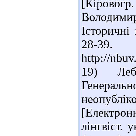
[Кіровог
Володим
Історичні 
28-39
http://nbu
19) Леб
Генерал
неопубл
[Електронн
лінгвіст. у