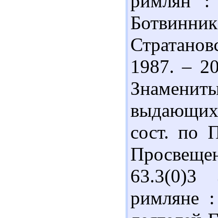
римлян :
Ботвинни
Стратано
1987. – 20
Знаменит
выдающихс
сост. по П
Просвещени
63.3(0)3
римляне 