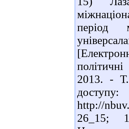
15) Лаз
міжнаціон
період
універс
[Електро
політичні
2013. - Т
доступу:
http://nbu
26_15; 