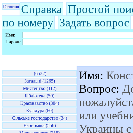
Справка
Простой пои
Главная
по номеру
Задать вопрос
Имя:
Пароль:
Имя:
Конс
(6522)
Загальні (1265)
Вопрос:
До
Мистецтво (112)
Бібліотека (59)
пожалуйста
Краєзнавство (384)
Культура (60)
или учебн
Сільське господарство (34)
Украины с
Економіка (556)
Мовознавство (215)