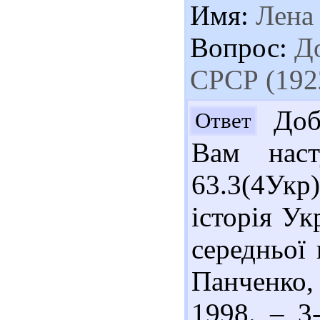
Имя:
Лена
Вопрос:
До
СРСР (192
Добр
Ответ
Вам наст
63.3(4Укр)
історія Ук
середньої 
Панченко,
1998. – 3-