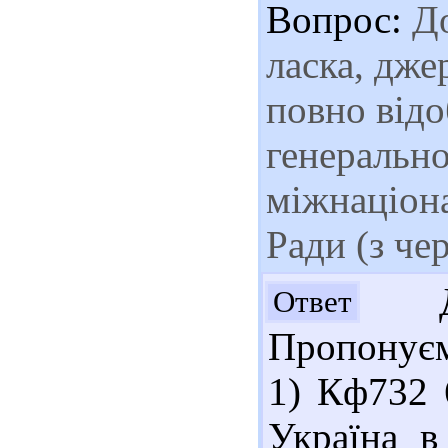
Вопрос:
До
ласка, дже
повно відо
генерально
міжнаціон
Ради (з че
Доб
Ответ
Пропонуєм
1) Кф732 
Україна в