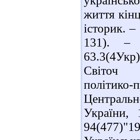
українсь
життя кінц
історик. –
131). – 
63.3(4Ук
Світоч у
політико-
Централь
України, 
94(477)"1