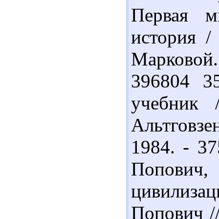
Первая м
история /
Марковой. 
396804 3
учебник 
Альтговзе
1984. - 37
Попович,
цивилиза
Попович /