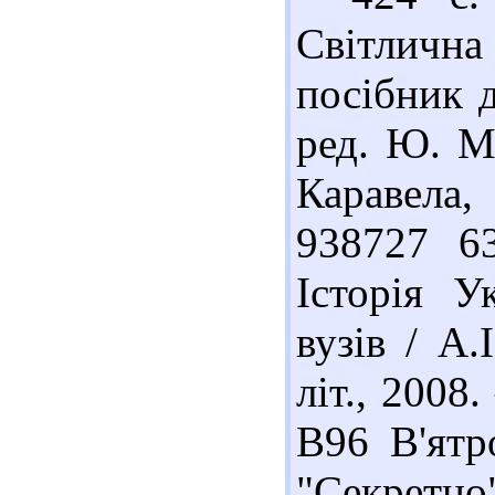
Світлична 
посібник д
ред. Ю. М.
Каравела,
938727 6
Історія У
вузів / А.
літ., 2008
В96 В'ятр
"Секретно