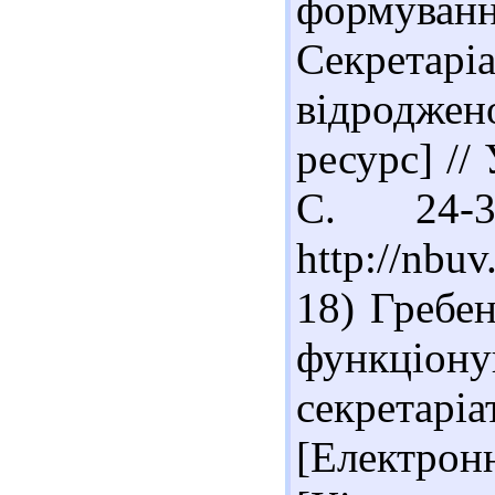
формуванн
Секрета
відродже
ресурс] // 
С. 24-
http://nbu
18) Гребе
функціо
секретарі
[Електро