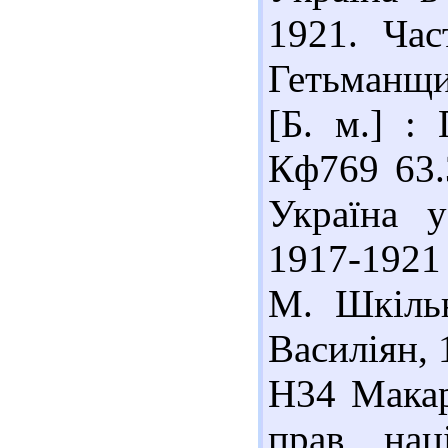
1921. Час
Гетьманщин
[Б. м.] :
Кф769 63.
Україна у
1917-1921
М. Шкільн
Василіян, 
Н34 Макар
прав нац