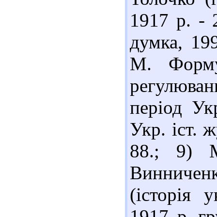
1917 р. - 
думка, 199
М. Форму
регулюва
період Ук
Укр. іст. 
88.; 9) 
Винничен
(історія 
1917 р.-г