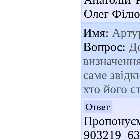
Олег Філюк
Имя:
Артур
Вопрос:
До
визначення 
саме звідк
хто його с
До
Ответ
Пропонує
903219 63