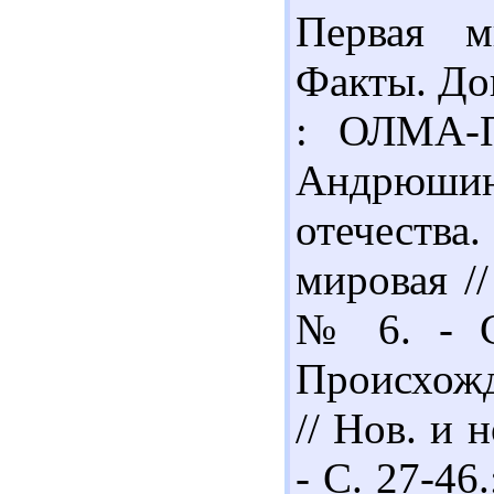
Первая м
Факты. До
: ОЛМА-П
Андрюшин
отечества
мировая /
№ 6. - С.
Происхож
// Нов. и 
- С. 27-46