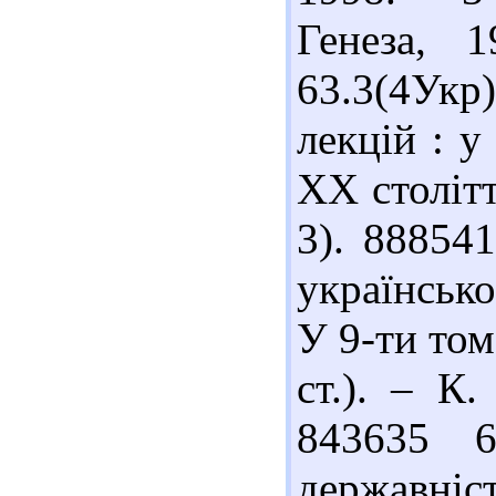
Генеза, 
63.3(4Укр
лекцій : у
ХХ столітт
3). 88854
українсько
У 9-ти тома
ст.). – К.
843635 6
державніс