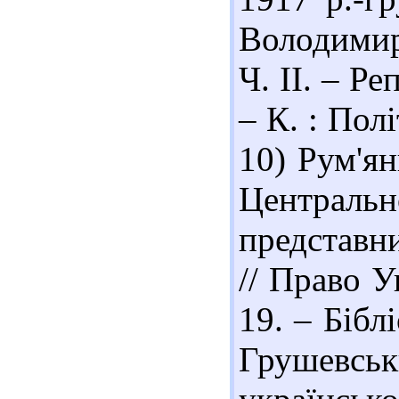
Володимир 
Ч. ІІ. – Р
– К. : Пол
10) Рум'ян
Централь
представн
// Право У
19. – Біблі
Грушевсь