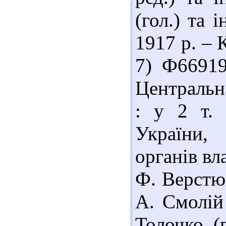
(гол.) та і
1917 р. – К
7) Ф66919
Центральна
: у 2 т. 
України,
органів вл
Ф. Верстюк
А. Смолій 
Толочко (г