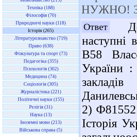
НУЖНО! За
Техніка (188)
Філософія (70)
Природничі науки (118)
Доб
Ответ
Історія (265)
наступні 
Літературознавство (719)
Право (638)
В58 Влас
Фізкультура та спорт (73)
Педагогіка (355)
України :
Психологія (302)
Медицина (74)
закладі
Соціологія (305)
Журналістика (221)
Данилевськ
Політичні науки (155)
2) Ф81552
Релігія (31)
Наука (13)
Історія Ук
Іноземні мови (213)
Військова справа (5)
загальноос