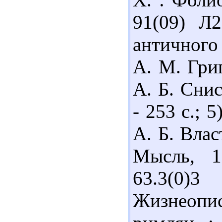
91(09) Л
античного 
А. М. Григ
А. Б. Снис
- 253 с.; 
А. Б. Влас
Мысль, 1
63.3(0)
Жизнеопи