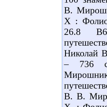
В. Мирошн
Х : Фолио
26.8 В
путешеств
Николай В
– 736 с
Мирошни
путешеств
В. В. Мир
Х. : Фолио