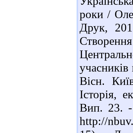
Українськ
роки / Оле
Друк, 201
Створення
Централ
учасників 
Вісн. Київ
Історія, е
Вип. 23. 
http://nbu