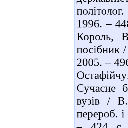
політолог.
1996. – 44
Король, В
посібник /
2005. – 49
Остафійч
Сучасне б
вузів / В
перероб. і
– 424 с.