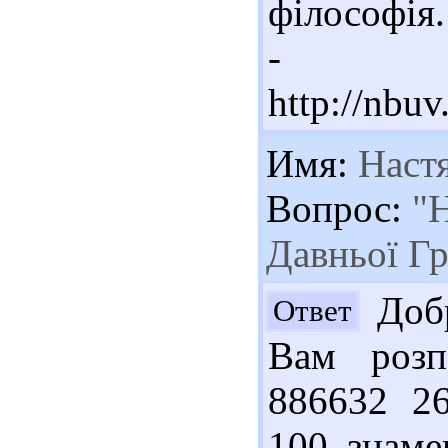
філософія. 
- Ре
http://nbu
Имя:
Наст
Вопрос:
"Н
Давньої Гр
Добр
Ответ
Вам розп
886632 2
100 знаме