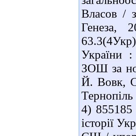
Власов / 
Генеза, 
63.3(4Ук
України :
ЗОШ за но
Й. Вовк, 
Тернопіль 
4) 855185
історії Ук