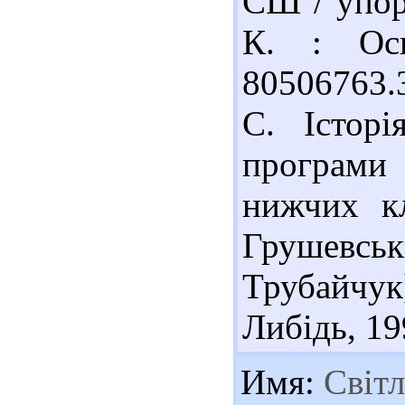
СШ / упоря
К. : Осв
80506763.
С. Істор
програми
нижчих кл
Грушевс
Трубайчук
Либідь, 199
Имя:
Світл