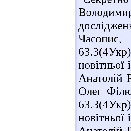
Володим
досліджен
Часопис,
63.3(4Укр
новітньої 
Анатолій Р
Олег Філю
63.3(4Укр
новітньої 
Анатолій Р