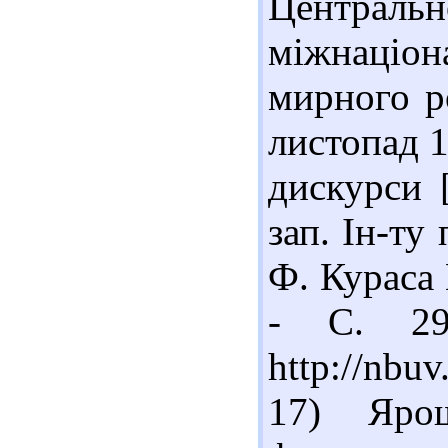
Центра
міжнаціо
мирного р
листопад 1
дискурси 
зап. Ін-ту 
Ф. Кураса 
- С. 29
http://nbu
17) Яро