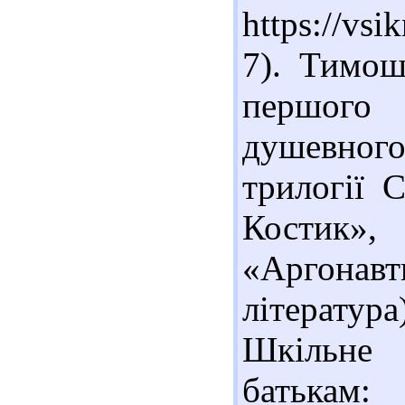
https://vs
7). Тимош
першого 
душевног
трилогії 
Костик»
«Аргонав
літератур
Шкільне 
батькам: