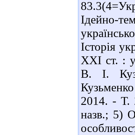
83.3(4=Ук
Ідейно-те
українськ
Історія ук
ХХІ ст. : у
В. І. Куз
Кузьменко 
2014. - Т.
назв.; 5) 
особливост