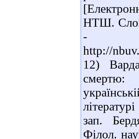
[Електронн
НТШ. Слово
- Ре
http://nbu
12) Вард
смертю: 
українс
літературі
зап. Берд
Філол. нау