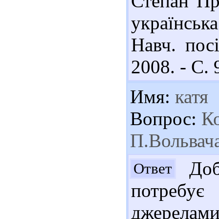
Степан Пр
українськ
Навч. посі
2008. - С. 
Имя:
катя
Вопрос:
Ко
П.Вольвач
Доб
Ответ
потребу
джерел