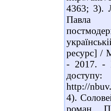
4363; 3).
Павла 
постмодер
українськ
ресурс] / 
- 2017. -
доступу:
http://nbu
4). Солове
роман Па