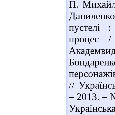
П. Михайл
Даниленко
пустелі :
процес /
Академвида
Бондаре
персонажів
// Українс
– 2013. – 
Українськ