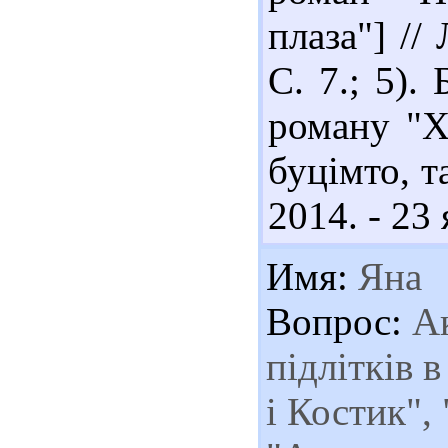
плаза"] // 
С. 7.; 5).
роману "Х
буцімто, т
2014. - 23 
Имя:
Яна
Вопрос:
Ак
підлітків 
і Костик",