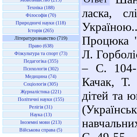
Техніка (188)
ласка, сл
Філософія (70)
Природничі науки (118)
Україною..
Історія (265)
Процюка "
Літературознавство (719)
Право (638)
Л. Горболі
Фізкультура та спорт (73)
Педагогіка (355)
– С. 104-
Психологія (302)
Медицина (74)
Качак, Т.
Соціологія (305)
Журналістика (221)
дітей та ю
Політичні науки (155)
(Українс
Релігія (31)
Наука (13)
навчальних
Іноземні мови (213)
Військова справа (5)
С. 49-55. 