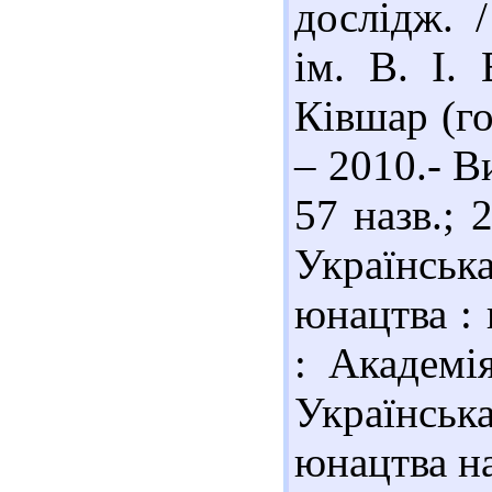
дослідж. 
ім. В. І. 
Ківшар (гол
– 2010.- Ви
57 назв.; 
Українсь
юнацтва : 
: Академія
Українсь
юнацтва на