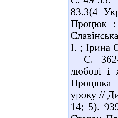
83.3(4=Ук
Процюк : 
Славінська
І. ; Ірина 
– С. 362
любові і 
Процюка "
уроку // Ди
14; 5). 93