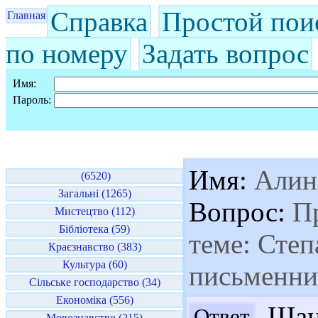
Справка
Простой пои
Главная
по номеру
Задать вопрос
Имя:
Пароль:
Имя:
Алин
(6520)
Загальні (1265)
Вопрос:
Пр
Мистецтво (112)
Бібліотека (59)
теме: Сте
Краєзнавство (383)
Культура (60)
письменни
Сільське господарство (34)
Економіка (556)
Шано
Ответ
Мовознавство (215)