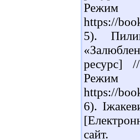
Реж
https://bo
5). Пил
«Залюбле
ресурс] /
Реж
https://bo
6). Іжаке
[Електрон
сайт.