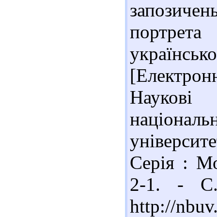
запозиче
портрета
українськ
[Електрон
Наукові 
націона
університ
Серія : М
2-1. - С
http://nb