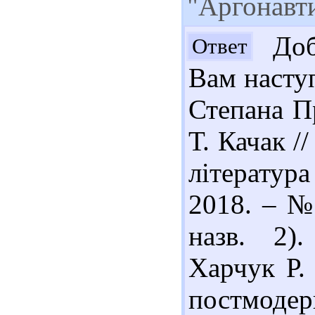
"Аргонавт
Доб
Ответ
Вам наступ
Степана П
Т. Качак /
літератур
2018. – № 
назв. 2)
Харчук Р. 
постмодерн