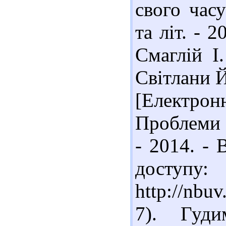
свого час
та літ. - 2
Смаглій І
Світлани 
[Електрон
Проблеми 
- 2014. - 
доступу:
http://nbu
7). Гуди