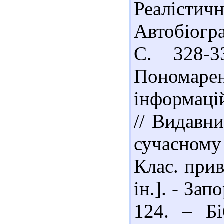
Реалісти
Автобіогра
С. 328-3
Пономаре
інформаці
// Видавн
сучасному
Клас. прива
ін.]. - За
124. – Бі