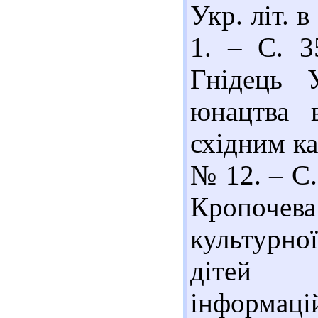
Укр. літ. 
1. – С. 35
Гнідець 
юнацтва 
східним ка
№ 12. – С. 
Кропочев
культурної
дітей 
інформаці