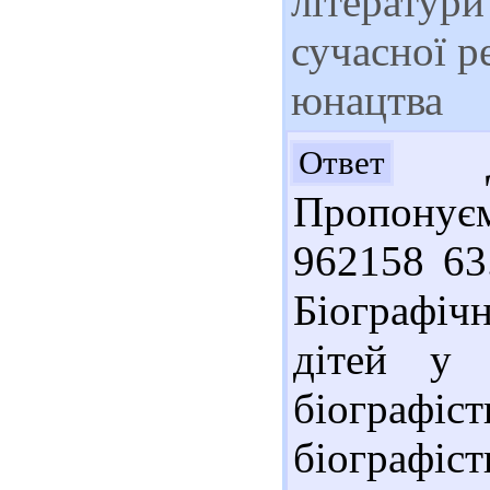
літератури
сучасної р
юнацтва
До
Ответ
Пропонує
962158 63
Біографіч
дітей у 
біограф
біографіст