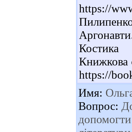
https://www
Пилипе
Аргонавт
Костика 
Книжкова с
https://bo
Имя:
Ольг
Вопрос:
До
допомогти