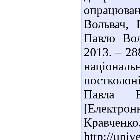
опрацюван
Вольвач, 
Павло Вол
2013. – 28
націон
постколон
Павла Во
[Електро
Кравчен
http://uni