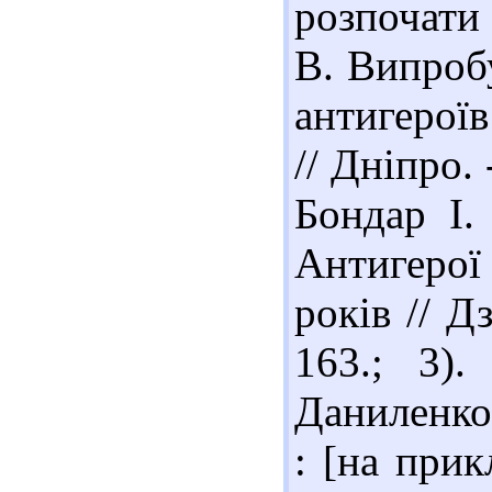
розпочати
В. Випробу
антигероїв
// Дніпро. 
Бондар І.
Антигерої
років // Д
163.; 3).
Даниленко
: [на прик