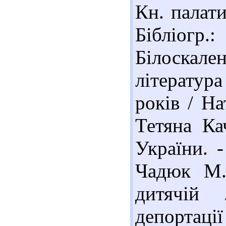
Кн. палати
Бібліогр
Білоскал
література
років / На
Тетяна Ка
України. -
Чадюк М.
дитячій 
депортаці