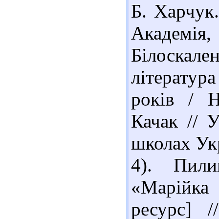
Б. Харчук.
Академія, 
Білоскал
література
років / Н
Качак // У
школах Укр
4). Пил
«Марійка
ресурс] /