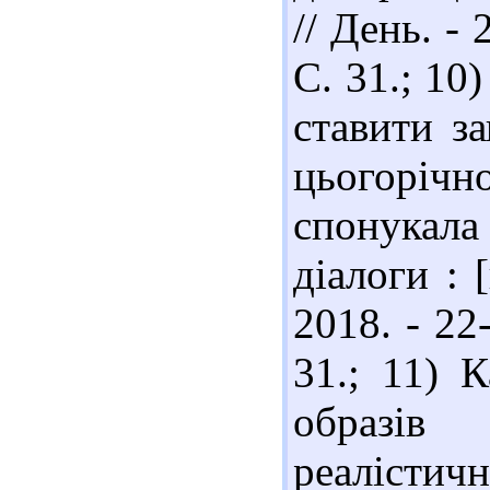
// День. - 
С. 31.; 1
ставити з
цьогоріч
спонукала
діалоги : [
2018. - 22
31.; 11) 
образів
реалісти