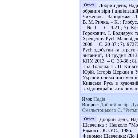
Ответ
Добрий день, Наді
обрання віри і цивілізаці
Чиженок. – Запоріжжя : ЛІ
В. М. Ричка. – К. : Глобус
– № 1. – С. 9-21.; 5). К
Горохович, І. Боднарук т
Хрещення Русі. Маловідомі 
2008. – С. 20-37.; 7). 97
Русі: здобутки та втрати
читання", 13 грудня 2013 
КПУ, 2013. – С. 33-38.; 8)
Т52 Толочко П. П. Київсь
Юрій. Історія Церкви в Ук
України очима письменникі
Київська Русь в художній
західноукраїнських романти
Имя:
Надія
Вопрос:
Добрий вечір. Дуж
Смальстоцького С. "Ритмі
Ответ
Добрий день, Наді
Шевченка : Навколо "Мос
Едмонт : К.І.У.С., 1986. –
Феномен Шевченка: (До 150-