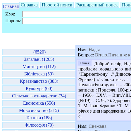
Справка
Простой поиск
Расширенный поиск
Пои
Главная
Имя:
Пароль:
Имя:
Надія
(6520)
Вопрос:
Вітаю.Питання: кр
Загальні (1265)
Ответ
Добрий вечір, Над
Мистецтво (112)
проблема морального виб
Бібліотека (59)
"Паренетікону" // Дивосло
Франка) // Слово ічас. -
Краєзнавство (383)
Педагогічна думка. – 200
Культура (60)
записки : Присвяч. 100-річ
– 1956.- Т.XV. – Вип.VIII
Сільське господарство (34)
(№19). - С. 9.; 7). Здоро
Економіка (556)
Т. М. Іван Франко / Т. М. 
Мовознавство (215)
річчя з дня народження, 18
с.
Техніка (188)
Філософія (70)
Имя:
Снежана