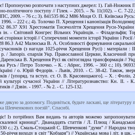
є! Пропонуємо розпочати з наступних джерел: 1). Гай-Нижник 
йно-політичного поступу // Гілея. – 2015. – № 11(102). – С. 7-2
ПС, 2009. – 76 с.; 3). 841535 86.2 М86 Моця О. П. Київська Русь:
, 1996. – 222 с.; 4). Толочко П. Хрещення і канонізація Володими
ф62 86.37 Х91 Хрестоматія Тисячоліття Хрещення Руси-України 
а ін. - Світовий Конгрес Вільних Українців. – Філадельфія; Тор
сторінки історії // Суперечливі моменти історії України і Росії / 
2728 86.3 А42 Малюська В. А. Особливості формування сакральної 
 сучасників (з нагоди 1025-річчя Хрещення Русі) : матеріали : 
р. / Запоріз. єпархія Укр. Православної Церкви, Класичний прив
. Даренська В. Хрещення Русі як світоглядна трансформація // Укра
ка Русь / Петро Толочко. – К. : Абрис, 1996. – 360 с.; 10). 96
раїні / о. Юрій Федорів. - Львів, 2010. - С. 38-42. Також, звер
в / [упоряд. та вступ. ст. О. В. Красовицького]. – Х. : Фоліо, 2
 культурі сучасної України // Літературознавство: Кн. ІІ. - К.
ків // Дзвін. - 1997. - № 2. - С. 125-132.
е дякую за допомогу. Подивіться, будьте ласкаві, ще літератур
ка Шевченкових поезій". Спасибі.
є! Із потрібних Вам видань та авторів можемо запропонувати
калевої криниці". Дванадцять статтів / Л. Плющ / Канадський
 330 с.; 2). Смаль-Стоцький С. Шевченкові "думи" // Народна творч
річчя виходу в світ "Кобзаря") // Українська мова і літ. в шк. - 