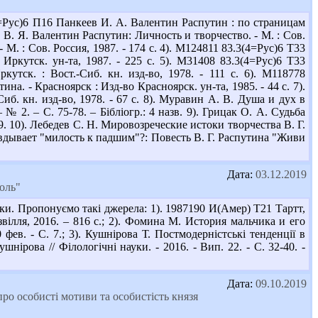
=Рус)6 П16 Панкеев И. А. Валентин Распутин : по страницам
в В. Я. Валентин Распутин: Личность и творчество. - М. : Сов.
 М. : Сов. Россия, 1987. - 174 с. 4). М124811 83.3(4=Рус)6 Т33
ркутск. ун-та, 1987. - 225 с. 5). М31408 83.3(4=Рус)6 Т33
утск. : Вост.-Сиб. кн. изд-во, 1978. - 111 с. 6). М118778
а. - Красноярск : Изд-во Красноярск. ун-та, 1985. - 44 с. 7).
. кн. изд-во, 1978. - 67 с. 8). Муравин А. В. Душа и дух в
№ 2. – С. 75-78. – Бібліогр.: 4 назв. 9). Грицак О. А. Судьба
29. 10). Лебедев С. Н. Мировозреческие истоки творчества В. Г.
оправдывает "милость к падшим"?: Повесть В. Г. Распутина "Живи
Дата:
03.12.2019
оль"
еки. Пропонуємо такі джерела: 1). 1987190 И(Амер) Т21 Тартт,
вілля, 2016. – 816 с.; 2). Фомина М. История мальчика и его
фев. - С. 7.; 3). Кушнірова Т. Постмодерністські тенденції в
ірова // Філологічні науки. - 2016. - Вип. 22. - С. 32-40. -
Дата:
09.10.2019
про особисті мотиви та особистість князя