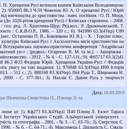
П. П. Хрещення Русі великим князем Київським Володимиром:
2.; 2). 950005 86.3 Ч-59 Чиженок Ю. А. О хрещенні Русі / Юрій
 від язичництва до християнства : навч. посібник / О. П. Моця,
ра (До 1020-річчя хрещення Русі) // Київська старовина. – 2008.
/ гол. ред. Л. Храплива-Щур; Ред.кол.: Р. Дражньовський, Т.
онто : С.К.В.О.Р., 1986. – 320 с.; 6). 941990 63.3(4Укр) С89
[авт.: Остапенко П. В., Боковікова Ю. В.]. – Х. : Торсінг плюс,
культури Київської Русі // Аксіологічна місія християнства на
ІІІ Всеукраїнська науково-практична конференція "Андріївські
атний ун-т ; [редкол.: Огаренко В. М. та ін.]. – Запоріжжя :
їнознавство. - 2012. - № 4. - С. 127-131.; 9). Ф65717 63.3(2)41
9338 86.3 Ф33 Федорів Юрій. Хрещення України-Русі // Федорів
ніть увагу на такі видання: 1). 976948 63.3(4Укр) И90 Історія
013. – 512 с.; 2). 888168 83.3(4Укр) Л64 Руда Т., Широкова Н.
, 2000. - С. 377-381.; 3). Нахлік Є. Давня Русь у творчості
Дата:
18.09.2019
у про Шевченка Сверстюка О., Плюща Л. та
 лише ці: 1). Кф273 83.3(4Укр)1 П40 Плющ Л. Екзот Тараса
 Інститут Українських Студій. Альбертський університет. –
ість та етнографія. - 2001. - № 3. - С. 63-70.; 3). Сверстюк Є.
1990. - № 6. - С. 64-71.; 4). Максимець І. Діяльність С. Смаль-