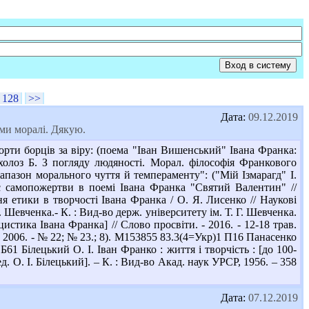
128
>>
Дата:
09.12.2019
еми моралі. Дякую.
орти борців за віру: (поема "Іван Вишенський" Івана Франка:
холоз Б. З погляду людяності. Морал. філософія Франкового
іапазон морального чуття й темпераменту": ("Мій Ізмарагд" І.
енс самопожертви в поемі Івана Франка "Святий Валентин" //
я етики в творчості Івана Франка / О. Я. Лисенко // Наукові
. Шевченка.- К. : Вид-во держ. університету ім. Т. Г. Шевченка.
истика Івана Франка] // Слово просвіти. - 2016. - 12-18 трав.
 - 2006. - № 22; № 23.; 8). М153855 83.3(4=Укр)1 П16 Панасенко
 Б61 Білецький О. І. Іван Франко : життя і творчість : [до 100-
д. О. І. Білецький]. – К. : Вид-во Акад. наук УРСР, 1956. – 358
Дата:
07.12.2019