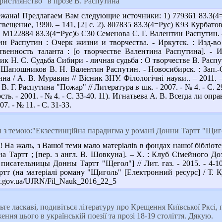
ристиянство" в прозе В. Распутина
жана! Предлагаем Вам следующие источники: 1) 779361 83.3(4
вещение, 1990. – 141, [2] с. 2). 807835 83.3(4=Рус) К93 Курбато
3). М122884 83.3(4=Рус)6 С30 Семенова С. Г. Валентин Распутин. -
н Распутин : Очерк жизни и творчества. - Иркутск. : Изд-во И
венность таланта : [о творчестве Валентина Распутина]. - Ирк
к Н. С. Судьба Сибири - личная судьба : О творчестве В. Распутин
апошников В. Н. Валентин Распутин. - Новосибирск. : Зап.-Сиб
а / А. В. Муравин // Вісник ЗНУ. Філологічні науки.. – 2011. – 
В. Г. Распутина "Пожар" // Литература в шк. - 2007. - № 4. - С. 
ость. - 2001. - № 4. - С. 33-40. 11). Игнатьева А. В. Всегда ли 
07. - № 11. - С. 31-33.
з темою:"Екзестинційна парадигма у романі Донни Тартт "Щиг
 На жаль, з Вашої теми мало матеріалів в фондах нашої бібліот
а Тартт ; [пер. з англ. В. Шовкуна]. – Х. : Клуб Сімейного Доз
писательницы Донны Тартт "Щегол"] // Лит. газ. - 2015. - 4-10 
т (на матеріалі роману "Щиголь" [Електронний ресурс] / Т. Кушн
uv.gov.ua/UJRN/Fil_Nauk_2016_22_5
ьте ласкаві, подивіться літературу про Крещення Київської Рксі, 
ння цього в українській поезії та прозі 18-19 століття. Дякую.