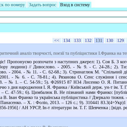
ск по номеру
Задать вопрос
Вход в систему
<<
134
133
132
131
130
129
итичний аналіз творчості, поезії та публіцистики І.Франка на т
іє! Пропонуємо розпочати з наступних джерел: 1). Соя Б. З ког
ору людини) // Дивослово. - 2005. - № 9. - С. 24-28.; 2). Ти
во. - 2004. - № 11. - С. 62-68.; 3). Стринаглюк М. "Спільний д
 2001. - № 6. - С. 78-81.; 4). Рязанова О. Сенс служіння і с
8. – № 1. – С. 54-59.; 5). Ф26915 87 Н34 Лисенко О. Я. Питанн
чю з дня народження І. Я. Франка / Київський держ. ун-т ім. Т. Г
. – С. 47-59.; 6). Цимбалюк В. Не пізнаний нами Франко: [публіц
вега В. Іван Франко та українська публіцистика // Дзеркало тижня.
Панасенко. – Х. : Фоліо, 2013. – 126 с.; 9). 310441 83.3(4=Укр)1
56-1956] / АН УРСР, Ін-т літератури ім. Т. Г. Шевченка ; [відп. ре