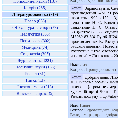
Вопрос:
"Крестянство и Х
Природничі науки (118)
Історія (265)
Ответ
Здравствуйте, Сне
произведений. – М. : Прос
Літературознавство (719)
писатель, 1992. - 172 с. 
Право (638)
Тендитник Н. С. Валенти
Тендитник Н. С. Ответст
Фізкультура та спорт (73)
83.3(4=Рус)6 Т33 Тендитни
Педагогіка (355)
М3269 83.3(4=Рус)6 Ш24 Ш
Психологія (302)
произведениях В. Распутин
русской деревни: Повесть 
Медицина (74)
Распутина // Рус. словесн
Соціологія (305)
и помни" // Лит. в шк. - 20
Журналістика (221)
Имя:
Лиза
Політичні науки (155)
Вопрос:
Прошу допомогти 
Релігія (31)
Ответ
Добрий день, Лізо!
Наука (13)
Д. Щиголь : роман / Донн
Іноземні мови (213)
птички : [о романе амер. 
художній прозі Донни Тарт
Військова справа (5)
Режим доступу: http://nb
Имя:
Надія
Вопрос:
Здравствуйте. Буд
Володимира, про відображе