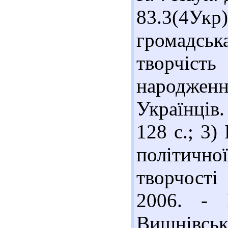
83.3(4Укр
громадськ
творчіс
народжен
Українців.
128 с.; 3)
політично
творчості
2006. -
Вишнівськ