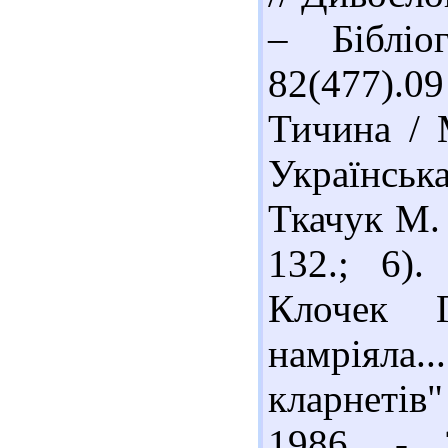
– Бібліо
82(477).
Тичина / 
Українськ
Ткачук М. 
132.; 6)
Клочек 
намріяла
кларнетів
1986. - 