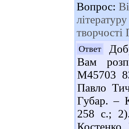
Вопрос:
Ві
літературу
творчості
Добр
Ответ
Вам розп
М45703 83
Павло Тичи
Губар. – 
258 с.; 2
Костенко,