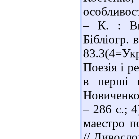
особливост
– К. : В
Бібліогр. 
83.3(4=У
Поезія і р
в перші 
Новиченко.
– 286 с.; 
маестро п
// Дивосло