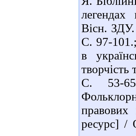
Я. Біблійн
легендах 
Вісн. ЗДУ.
С. 97-101.
в українс
творчість т
С. 53-6
Фольклор
правових 
ресурс] / 