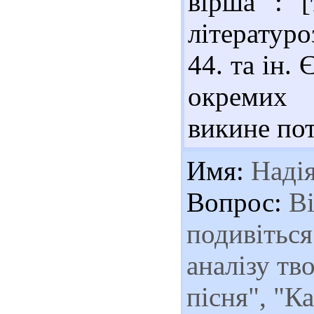
вірша : [
літературоз
44. та ін.
окремих 
викине пот
Имя:
Наді
Вопрос:
Ві
подивіться
аналізу тв
пісня", "К