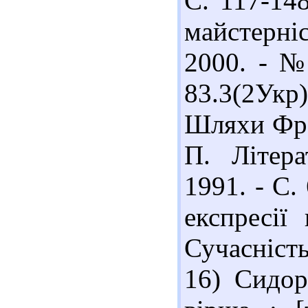
С. 117-14
майстерні
2000. - №
83.3(2Ук
Шляхи Фра
П. Літера
1991. - С.
експресії
Сучасність
16) Сидор