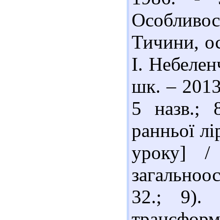
Особливо
Тичини, ос
І. Небеленч
шк. – 2013
5 назв.; 
ранньої лі
уроку] /
загальноос
32.; 9).
трансформ