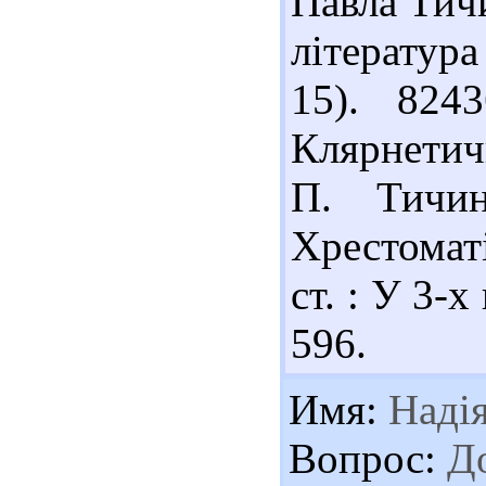
Павла Тичи
література
15). 824
Клярнетич
П. Тичин
Хрестоматі
ст. : У 3-х
596.
Имя:
Наді
Вопрос:
До