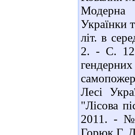
Модерна 
Українки т
літ. в сере
2. - С. 1
гендерн
самопоже
Лесі Укра
"Лісова пі
2011. - №
Горюк Г. Д