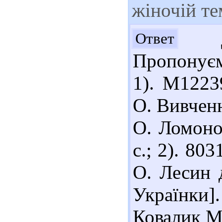
жіночій те
До
Ответ
Пропонуєм
1). М1223
О. Вивченн
О. Ломонос
с.; 2). 80
О. Лесин д
Українки]. 
Ковалик М