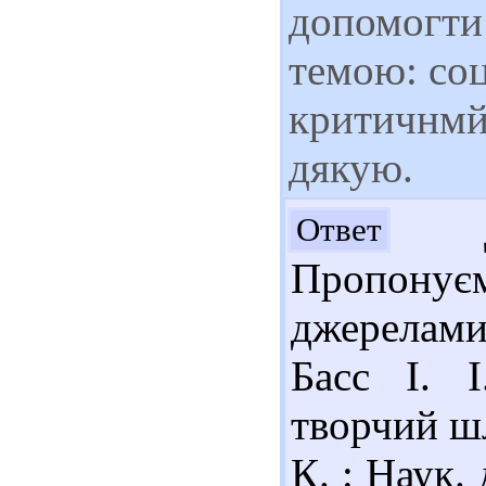
допомогти 
темою: соц
критичнмй 
дякую.
До
Ответ
Пропону
джерелами
Басс І. 
творчий шля
К. : Наук.