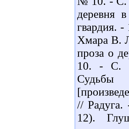
№ 10. - С.
деревня в
гвардия. - 
Хмара В. 
проза о де
10. - С. 
Судьбы 
[произведе
// Радуга.
12). Глу