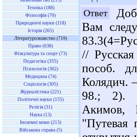
Техніка (188)
Добр
Ответ
Філософія (70)
Природничі науки (118)
Вам следу
Історія (265)
83.3(4=Ру
Літературознавство (719)
Право (638)
// Русска
Фізкультура та спорт (73)
Педагогіка (355)
пособ. д
Психологія (302)
Медицина (74)
Колядич. –
Соціологія (305)
Журналістика (221)
98.; 2).
Політичні науки (155)
Акимов, 
Релігія (31)
Наука (13)
"Путевая 
Іноземні мови (213)
Військова справа (5)
открытия и