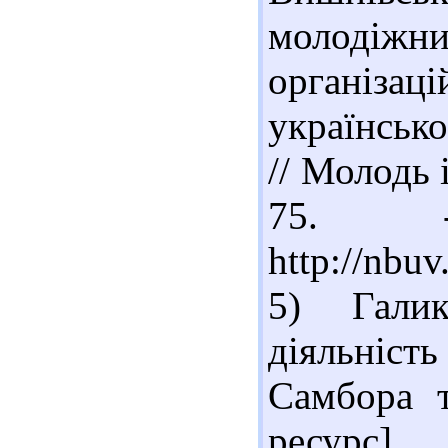
молодіж
організац
українсько
// Молодь і
75. -
http://nbu
5) Галик
діяльніс
Самбора 
ресурс]