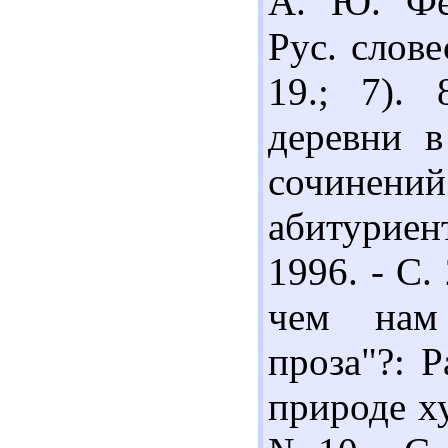
А. Ю. Фе
Рус. слове
19.; 7).
деревни в
сочине
абитуриен
1996. - С.
чем нам 
проза"?: 
природе ху