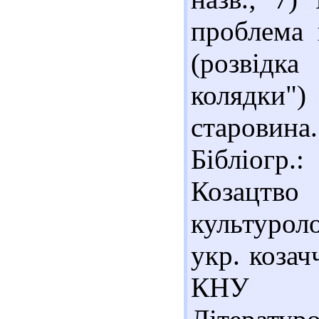
проблема 
(розвідк
колядки"
старовина.
Бібліогр.
Козацтв
культурол
укр. козач
КНУ і