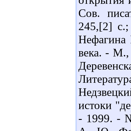
Сов. писа
245,[2] с.
Нефагина 
века. - М.,
Деревенска
Литерату
Недзвецк
истоки "де
- 1999. - 