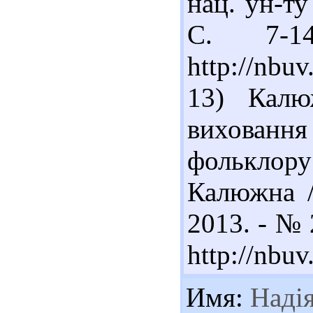
нац. ун-ту
С. 7-1
http://nb
13) Калю
виховання
фольклору
Калюжна /
2013. - № 
http://nbu
Имя:
Наді