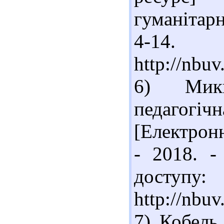
гуманітарн
4-14.
http://nbu
6) Мики
педагогіч
[Електронн
- 2018. 
доступу:
http://nbu
7) Кобель