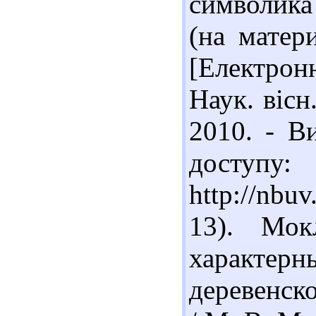
символика
(на матер
[Електрон
Наук. вісн.
2010. - В
доступу:
http://nbu
13). Мо
характе
деревенск