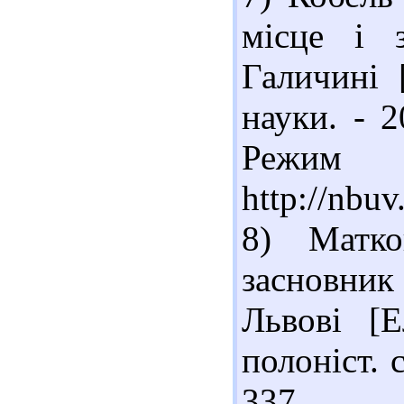
місце і 
Галичині 
науки. - 2
Реж
http://nbu
8) Матко
засновник
Львові [Е
полоніст. с
337. 