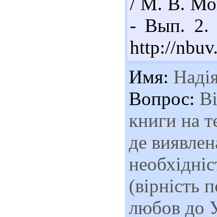
/ М. В. Мо
- Вып. 2.
http://nbu
Имя:
Наді
Вопрос:
Ві
книги на т
де виявлен
необхідніс
(вірність 
любов до У