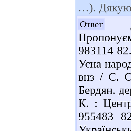
…). Дяку
До
Ответ
Пропонує
983114 82
Усна народ
внз / С. 
Бердян. дер
К. : Центр
955483 82
Українськи