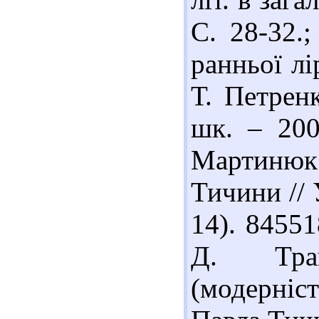
С. 28-32.
ранньої л
Т. Петренк
шк. – 200
Мартинюк 
Тичини // У
14). 8455
Д. Траг
(модерніс