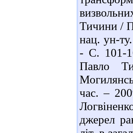
визвольн
Тичини / П
нац. ун-ту
- С. 101-1
Павло Ти
Могилянсь
час. – 200
Логвінен
джерел ра
літ. в заг