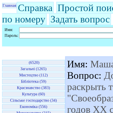
Справка
Простой пои
Главная
по номеру
Задать вопрос
Имя:
Пароль:
Имя:
Маш
(6520)
Загальні (1265)
Вопрос:
До
Мистецтво (112)
Бібліотека (59)
раскрыть т
Краєзнавство (383)
Культура (60)
"Своеобра
Сільське господарство (34)
годов ХХ 
Економіка (556)
Мовознавство (215)