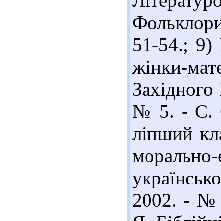
Літерату
Фольклорис
51-54.; 9
жінки-ма
Західного 
№ 5. - С.
ліпший кла
мораль
українськ
2002. - № 