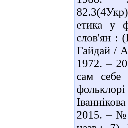
82.3(4Укр
етика у ф
слов'ян : 
Гайдай / А
1972. – 20
сам себе 
фольклор
Іванніков
2015. – № 
назв.; 7)