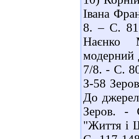
Івана Фран
8. – С. 81
Наєнко 
модерний д
7/8. - С. 
З-58 Зеров
До джерел:
Зеров. - 
"Життя і Ш