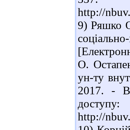
http://nbu
9) Ряшко О
соціально-
[Електрон
О. Остапен
ун-ту внут
2017. - В
доступу:
http://nbu
10) Корній