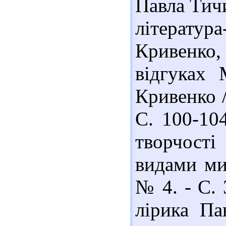
Павла Тичи
література
Кривенко
відгуках 
Кривенко /
С. 100-10
творчост
видами мис
№ 4. - С. 
лірика Па