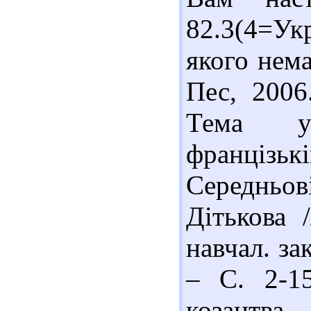
82.3(4=У
якого нема
Пес, 2006
Тема ук
францізь
Середньо
Дітькова /
навчал. за
– С. 2-1
козацтва