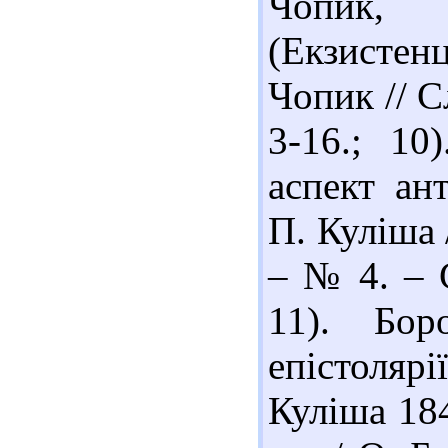
Чопик,
(Екзистен
Чопик // С
3-16.; 10
аспект ан
П. Куліша 
– № 4. – С
11). Бор
епістоля
Куліша 18