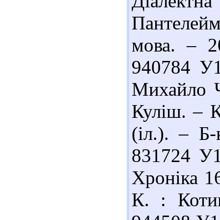
Діалект
Пантелеймо
мова. – 2
940784 У1
Михайло Ч
Куліш. – К
(іл.). – Б
831724 У1
Хроніка 16
К. : Коти