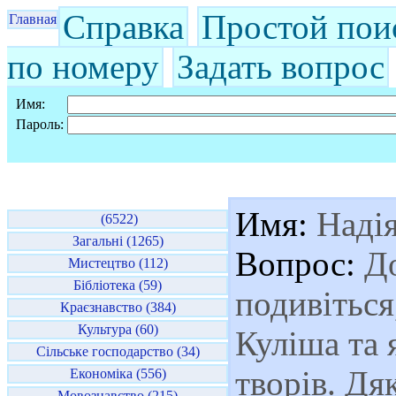
Справка
Простой пои
Главная
по номеру
Задать вопрос
Имя:
Пароль:
Имя:
Наді
(6522)
Загальні (1265)
Вопрос:
До
Мистецтво (112)
Бібліотека (59)
подивіться
Краєзнавство (384)
Культура (60)
Куліша та 
Сільське господарство (34)
творів. Дя
Економіка (556)
Мовознавство (215)