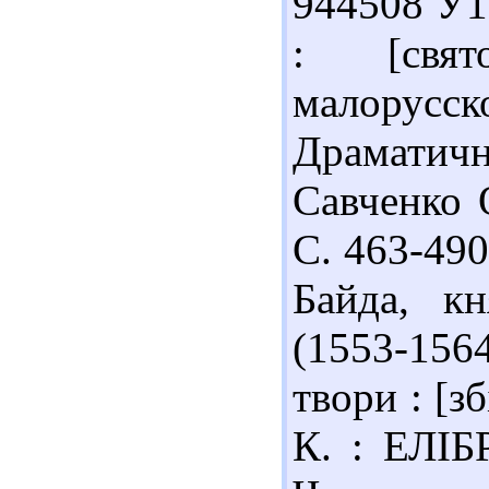
944508 У1
: [свят
малорусс
Драматичн
Савченко О
С. 463-490
Байда, к
(1553-156
твори : [з
К. : ЕЛІБР