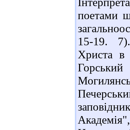
Інтерпрет
поетами ші
загальноосв
15-19. 7
Христа в 
Горський 
Могилянс
Печерсь
заповідн
Академія"