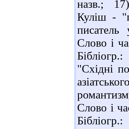
назв.; 17
Куліш - "
писатель 
Слово і ча
Бібліогр.
"Східні п
азіатсько
романтизм
Слово і ча
Бібліогр.