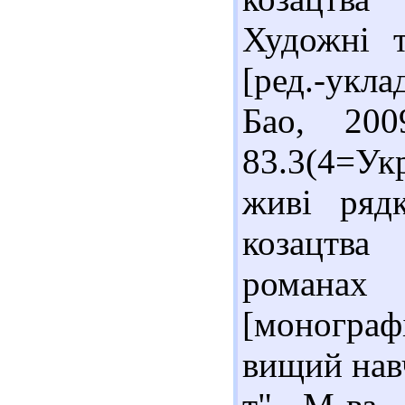
Художні т
[ред.-укла
Бао, 20
83.3(4=Ук
живі рядк
козацтва
романах
[монограф
вищий навч