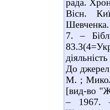
рада. Хрон
Вісн. Ки
Шевченка. 
7. – Бібл
83.3(4=Ук
діяльність
До джерел :
М. ; Микол
[вид-во "Ж
– 1967. 