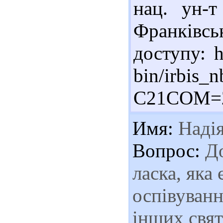
нац. ун-т
Франківс
доступу: h
bin/irbis_n
C21COM=2
Имя:
Наді
Вопрос:
До
ласка, яка
оспівуванн
інших свят