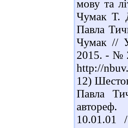
мову та лі
Чумак Т. 
Павла Тич
Чумак // У
2015. - № 
http://nbu
12) Шестоп
Павла Тич
автореф.
10.01.01