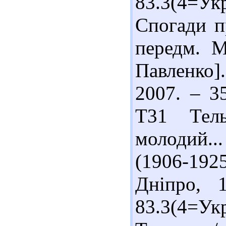
83.3(4=Ук
Спогади пр
передм. М
Павленко].
2007. – 3
Т31 Тел
молодий..
(1906-192
Дніпро, 
83.3(4=Укр