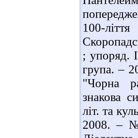
попередже
100-лі
Скоропадсь
; упоряд. 
група. – 2
"Чорна р
знакова си
літ. та кул
2008. – №