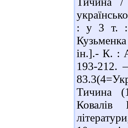
Тичина / 
українсько
: у 3 т. :
Кузьменка 
ін.].- К. :
193-212. –
83.3(4=У
Тичина (
Ковалів 
літератури