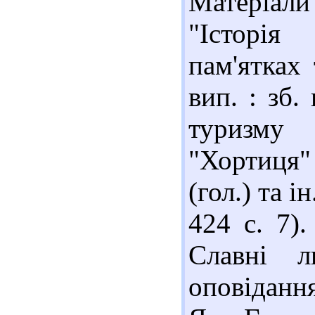
Матеріали
"Історія
пам'ятках 
вип. : зб.
туризму 
"Хортиця"
(гол.) та і
424 с. 7)
Славні л
оповіданн