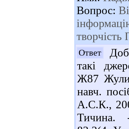
Вопрос:
Ві
інформаці
творчість 
Добр
Ответ
такі джер
Ж87 Жулин
навч. посі
А.С.К., 20
Тичина. 