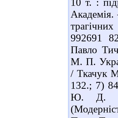
10 т. : пі
Академія. 
трагічних
992691 82
Павло Тич
М. П. Укра
/ Ткачук М
132.; 7) 
Ю. Д. Тр
(Модерніс