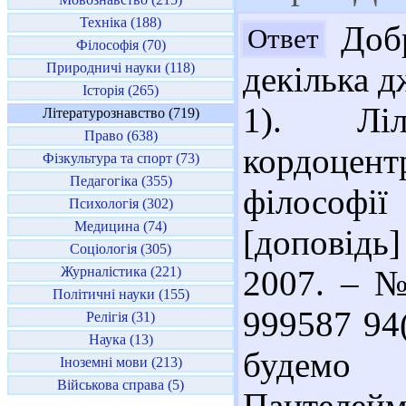
Техніка (188)
Добр
Ответ
Філософія (70)
Природничі науки (118)
декілька д
Історія (265)
1). Ліл
Літературознавство (719)
Право (638)
кордоце
Фізкультура та спорт (73)
Педагогіка (355)
філософ
Психологія (302)
Медицина (74)
[доповідь
Соціологія (305)
Журналістика (221)
2007. – № 
Політичні науки (155)
999587 94
Релігія (31)
Наука (13)
будемо
Іноземні мови (213)
Військова справа (5)
Пантеле