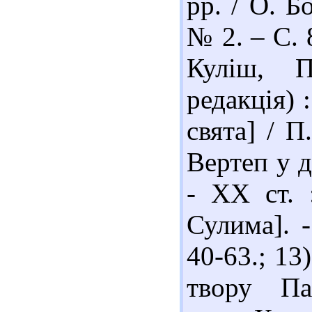
рр. / О. Б
№ 2. – С. 
Куліш, П
редакція) 
свята] / П
Вертеп у д
- XX ст. 
Сулима]. -
40-63.; 13
твору Па