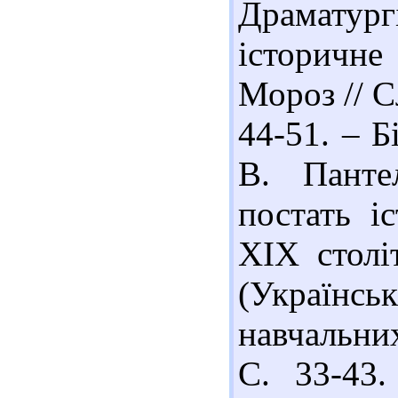
Драматур
історичне
Мороз // С
44-51. – Бі
В. Панте
постать і
ХІХ столі
(Українс
навчальних
С. 33-43.