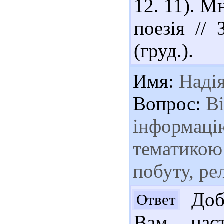
12. 11). М
поезія //
(груд.).
Имя:
Наді
Вопрос:
Ві
інформаці
тематикою 
побуту, ре
Добр
Ответ
Вам наст