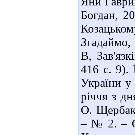
Яни Гавриш
Богдан, 20
Козацьк
Згадаймо, 
В, Зав'язк
416 с. 9).
України у 
річчя з дн
О. Щербак 
– № 2. – С