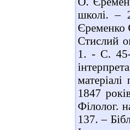
О. Єременк
школі. – 
Єременко О
Стислий ог
1. - С. 45
інтерпре
матеріалі
1847 років
Філолог. н
137. – Біб