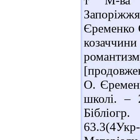
т" М-ва 
Запоріжжя
Єременко 
козаччи
романтизму
[продовжен
О. Єременк
школі. –
Бібліогр
63.3(4Укр-