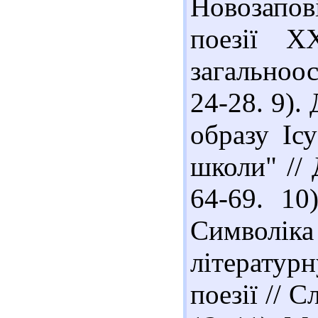
Новозапо
поезії Х
загальноос
24-28. 9).
образу Іс
школи" // 
64-69. 10
Символіка
літературн
поезії // С