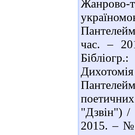
Жанров
україно
Пантелеймо
час. – 2
Бібліогр.
Дихотомія
Пантелей
поетичних
"Дзвін") /
2015. – № 