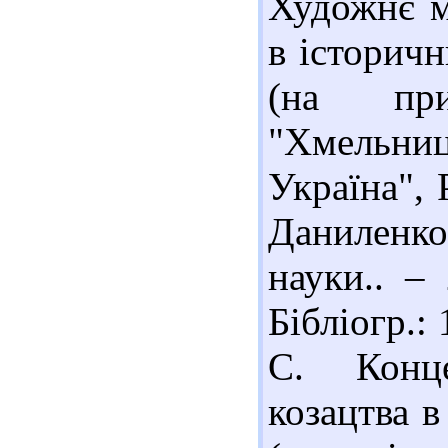
Художнє м
в історичн
(на пр
"Хмельни
Україна", 
Даниленко
науки.. –
Бібліогр.:
С. Конце
козацтва в