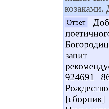
козаками.
Добр
Ответ
поетично
Богородиц
запит 
рекоменду
924691 86
Рождество
[сборни