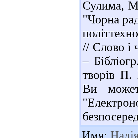
Сулима, М
"Чорна рад
політтехн
// Слово і 
– Бібліогр
творів П.
Ви может
"Електрон
безпосеред
Имя:
Наді