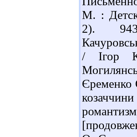
Письменно
М. : Детск
2). 943
Качуровсь
/ Ігор К
Могилянсь
Єременко 
козаччи
романтизму
[продовжен