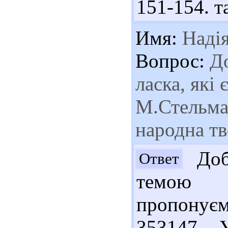
151-154. та
Имя:
Наді
Вопрос:
До
ласка, які
М.Стельма
народна тв
Доб
Ответ
темою д
пропонує
353147 