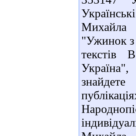
Українсь
Михайла 
"Ужинок з 
текстів 
Україна",
знайдете
публіка
Народно
індивідуа