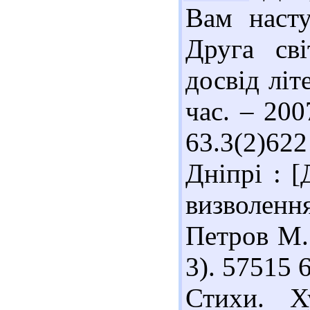
Вам насту
Друга сві
досвід літ
час. – 200
63.3(2)62
Дніпрі : [
визволен
Петров М. 
3). 57515 
Стихи. Х