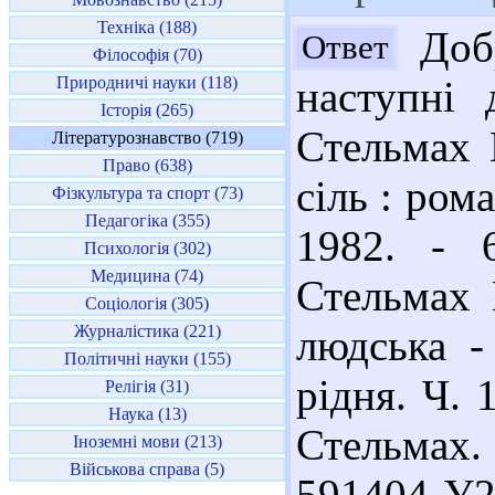
Техніка (188)
Добр
Ответ
Філософія (70)
Природничі науки (118)
наступні
Історія (265)
Стельмах М
Літературознавство (719)
Право (638)
сіль : ром
Фізкультура та спорт (73)
Педагогіка (355)
1982. - 
Психологія (302)
Медицина (74)
Стельмах 
Соціологія (305)
Журналістика (221)
людська -
Політичні науки (155)
рідня. Ч. 
Релігія (31)
Наука (13)
Стельмах. -
Іноземні мови (213)
Військова справа (5)
591404 У2