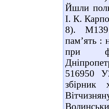
Йшли полк
І. К. Карпо
8). М139
пам’ять : 
при фо
Дніпропетр
516950 У
збірник 
Вітчизня
Волинський