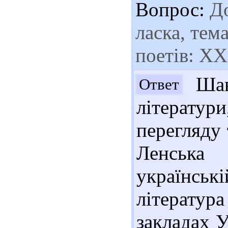
Вопрос:
До
ласка, тем
поетів: XX
Шано
Ответ
літерату
перегляду 
Ленська
українські
літератур
закладах У