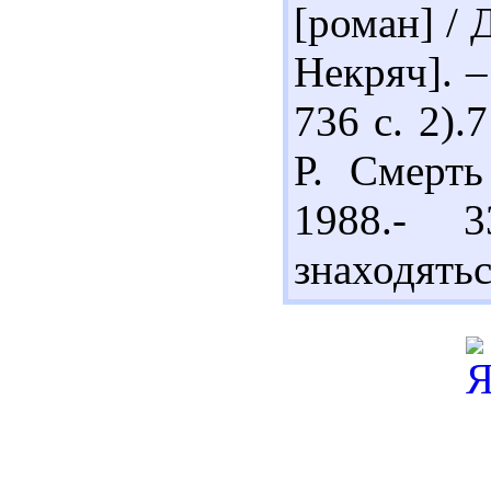
[роман] / 
Некряч]. –
736 с. 2).
Р. Смерть
1988.- 
знаходятьс