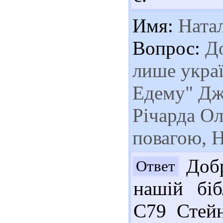
Имя:
Ната
Вопрос:
До
лише украї
Едему" Дж
Річарда Ол
повагою, Н
Добр
Ответ
нашій біб
С79 Стейн