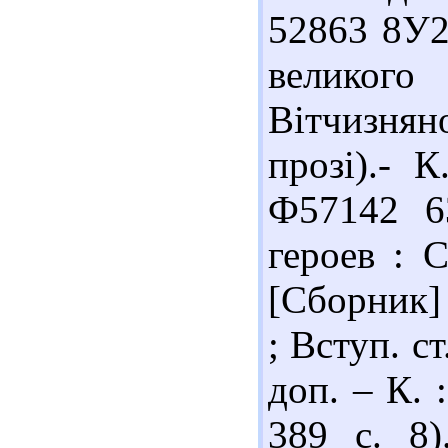
52863 8У2
великого
Вітчизня
прозі).- К
Ф57142 6
героев : С
[Сборник] 
; Вступ. ст
доп. – К. 
389 с. 8)