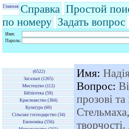
Справка
Простой пои
Главная
по номеру
Задать вопрос
Имя:
Пароль:
Имя:
Наді
(6522)
Загальні (1265)
Вопрос:
Ві
Мистецтво (112)
Бібліотека (59)
прозові та
Краєзнавство (384)
Культура (60)
Стельмаха,
Сільське господарство (34)
творчості.
Економіка (556)
Мовознавство (215)