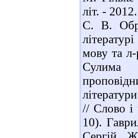
літ. - 2012
С. В. Обр
літературі
мову та л-р
Сулима 
проповідн
літератури
// Слово і
10). Гавр
Сергій Ж