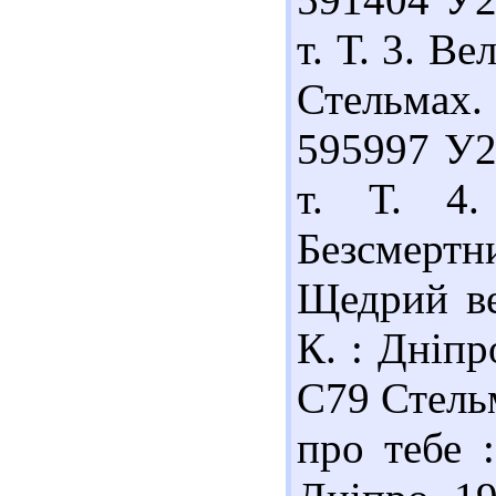
т. Т. 3. В
Стельмах. -
595997 У2
т. Т. 4.
Безсмертн
Щедрий веч
К. : Дніпр
С79 Стельм
про тебе 