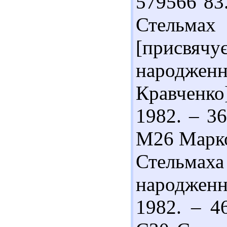
579566 83
Стельмах :
[присвяч
народження
Кравченко
1982. – 36
М26 Марко
Стельмах
народження
1982. – 4