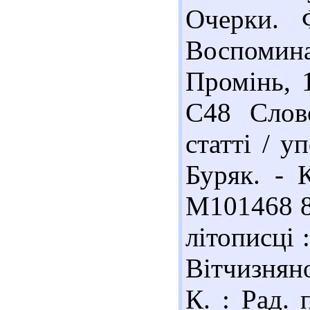
Очерки. 
Воспомин
Промінь, 
С48 Слово
статті / уп
Буряк. - К
М101468 8
літописці 
Вітчизняно
К. : Рад. 