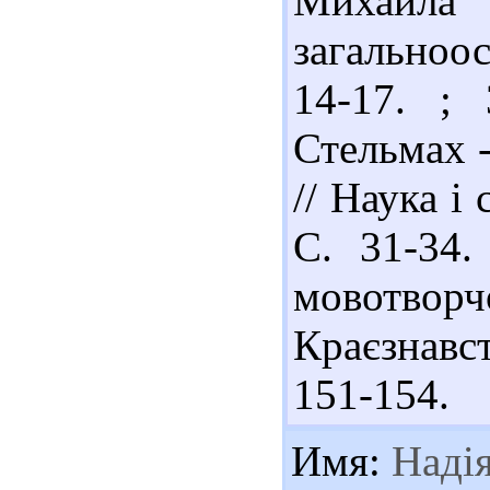
Михайла 
загальноос
14-17. ;
Стельмах -
// Наука і
С. 31-34.
мовотвор
Краєзнавс
151-154.
Имя:
Наді