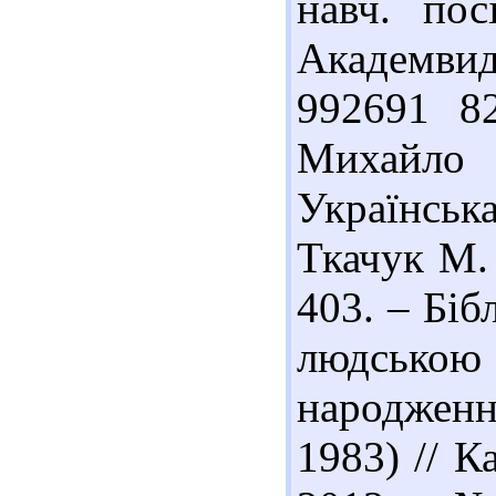
навч. пос
Академвид
992691 8
Михайло 
Українськ
Ткачук М. 
403. – Біб
людською 
народжен
1983) // К