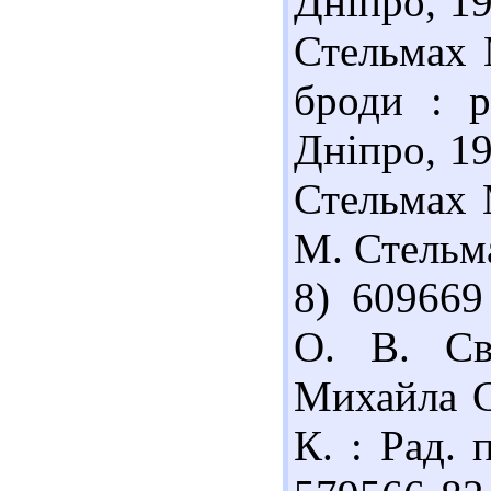
Дніпро, 19
Стельмах М
броди : р
Дніпро, 19
Стельмах М
М. Стельмах
8) 609669
О. В. Св
Михайла С
К. : Рад. 