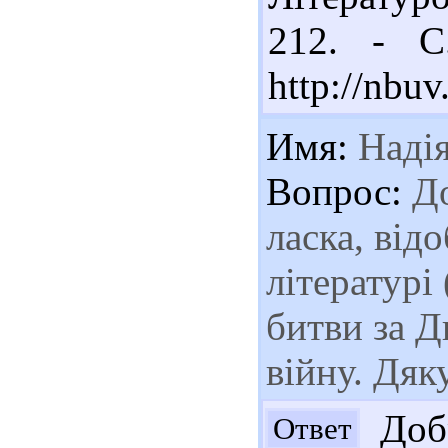
212. - С
http://nb
Имя:
Наді
Вопрос:
До
ласка, від
літературі 
битви за Д
війну. Дяк
Добр
Ответ