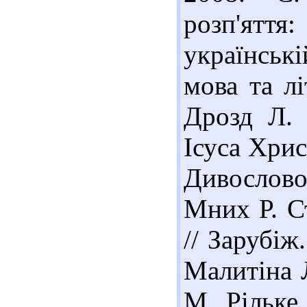
розп'ятт
українськ
мова та лі
Дрозд Л. 
Ісуса Хрис
Дивослово
Мних Р. Ст
// Зарубіж.
Малитіна Л
М. Рільке 