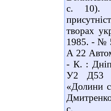
с. 10). 
присутніс
творах укр
1985. - № 
А 22 Автом
- К. : Дні
У2 Д53 
«Долини с
Дмитренко.
с.