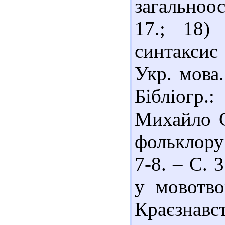
загальноос
17.; 18)
синтаксис
Укр. мова.
Бібліогр.
Михайло С
фольклору 
7-8. – С. 
у мовотво
Краєзнавс