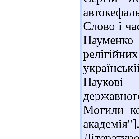
автокефаль
Слово і час
Науменко 
релігійн
українськ
Наукові
державног
Могили ко
академі
Літературо