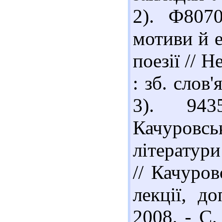
2). Ф8070
мотиви й е
поезії // 
: зб. слов'
3). 943
Качуровс
літератури
// Качуров
лекції, до
2008. - С.