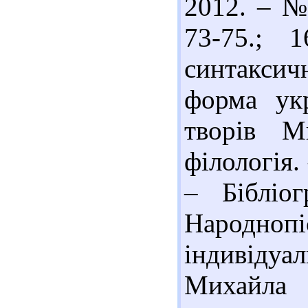
2012. – № 
73-75.; 
синтаксич
форма укр
творів М
філологія.
– Бібліог
Народно
індивідуа
Михайла 