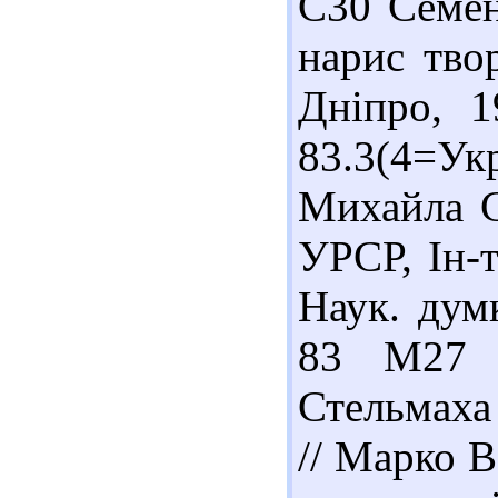
С30 Семен
нарис твор
Дніпро, 1
83.3(4=Ук
Михайла С
УРСР, Ін-т
Наук. думк
83 М27 
Стельмаха 
// Марко В