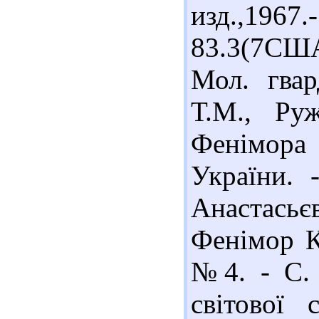
изд.,1
83.3(7СШ
Мол. гвар
Т.М., Руж
Фенімора 
України. 
Анастасьє
Фенімор Ку
№4. - С. 
світової 