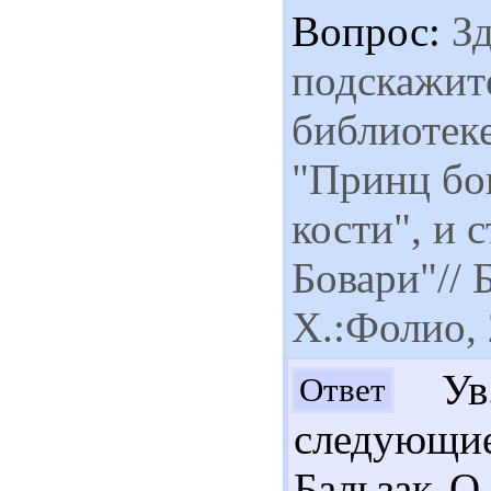
Вопрос:
Зд
подскажите
библиотек
"Принц бог
кости", и 
Бовари"// 
Х.:Фолио,
Ув.
Ответ
следующие
Бальзак О