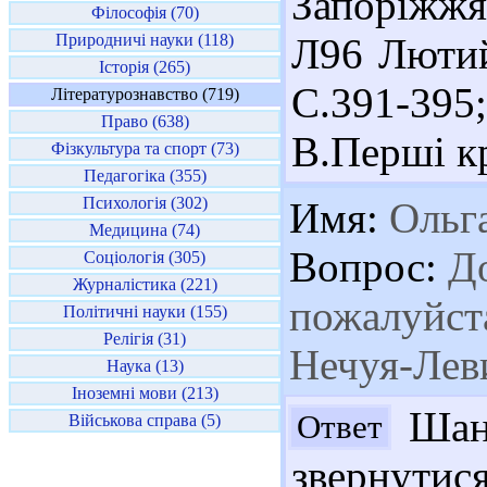
Запоріжжя
Філософія (70)
Природничі науки (118)
Л96 Лютий
Історія (265)
С.391-395
Літературознавство (719)
Право (638)
В.Перші кр
Фізкультура та спорт (73)
Педагогіка (355)
Психологія (302)
Имя:
Ольг
Медицина (74)
Вопрос:
До
Соціологія (305)
Журналістика (221)
пожалуйста
Політичні науки (155)
Релігія (31)
Нечуя-Лев
Наука (13)
Іноземні мови (213)
Шано
Ответ
Військова справа (5)
звернутися