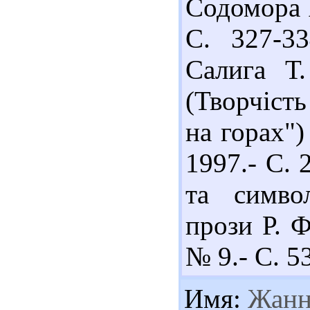
Содомора А
С. 327-3
Салига Т.
(Творчість
на горах")
1997.- С.
та симво
прози Р. Ф
№ 9.- С. 53
Имя:
Жанн