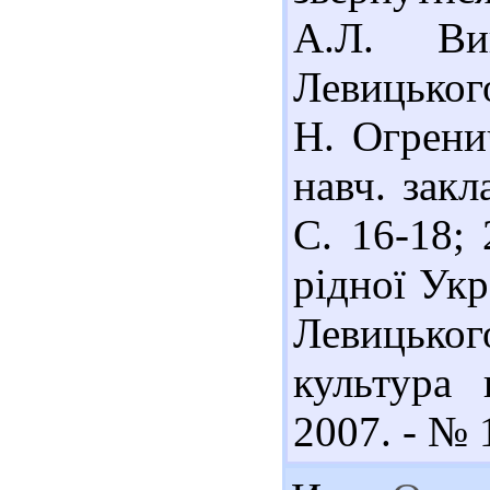
А.Л. Ви
Левицьког
Н. Огренич
навч. закл
С. 16-18;
рідної Укр
Левицького
культура 
2007. - № 1