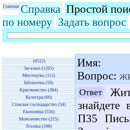
Справка
Простой пои
Главная
по номеру
Задать вопрос
Имя:
(6522)
Загальні (1265)
Вопрос:
жи
Мистецтво (112)
Бібліотека (59)
Житт
Ответ
Краєзнавство (384)
Культура (60)
знайдете 
Сільське господарство (34)
Економіка (556)
П35 Письм
Мовознавство (215)
Техніка (188)