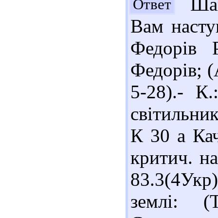
Шан
Ответ
Вам насту
Федорів 
Федорів; (
5-28).- К
світильник
К 30 а Ка
критич. на
83.3(4Укр
землі: (