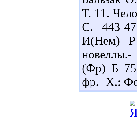
Т. 11. Чел
С. 443-4
И(Нем) Р
новеллы.-
(Фр) Б 75
фр.- Х.: Фо