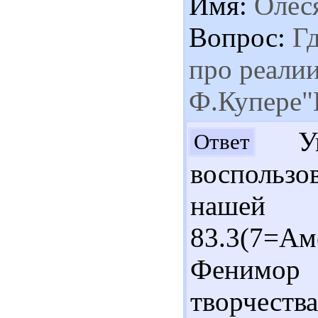
Имя:
Олес
Вопрос:
Гд
про реалии
Ф.Купере"
Ув.
Ответ
воспольз
нашей
83.3(7=Ам
Фенимор
творчест