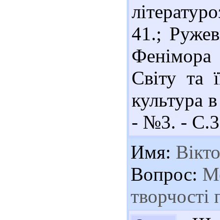
літературо
41.; Руже
Фенімора 
Світу та ї
культура в
- №3. - С.
Имя:
Вікт
Вопрос:
Ме
творчості