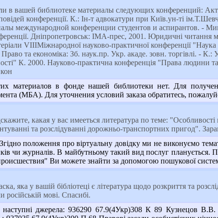
ли в вашей библиотеке материалы следующих конференций: Акту
повідей конференції. К.: Ін-т адвокатури при Київ.ун-ті ім.Т.Ш
лы международной конференции студентов и аспирантов. - Минс
ференції. Дніпропетровськ: ІМА-прес, 2001. Юридичні читання м
еріали VIIIМіжнародної науково-практичної конференції "Наука і о
Право та економіка: Зб. наук.пр. Укр. акаде. зовн. торгівлі. - К.:
ості" К. 2000. Науково-практична конференція "Права людини та
 кон
их материалов в фонде нашей библиотеки нет. Для получен
нта (МБА). Для уточнения условий заказа обратитесь, пожалуйст
кажите, какая у вас имееться литература по теме: "Особливості в
нтуванні та розслідуванні дорожньо-транспортних пригод". Зара
гідно положення про віртуальну довідку ми не виконуємо темат
иків чи журналів. В майбутньому такий вид послуг планується. П
роисшествия" Ви можете знайти за допомогою пошукової системи
ска, яка у вашій бібліотеці є література щодо розкриття та розс
и російській мові. Спасибі.
аступні джерела: 936290 67.9(4Укр)308 К 89 Кузнецов В.В. З