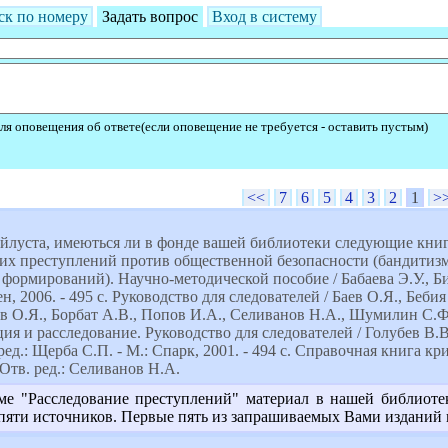
ск по номеру
Задать вопрос
Вход в систему
ля оповещения об ответе(если оповещение не требуется - оставить пустым)
<<
7
6
5
4
3
2
1
>
луста, имеються ли в фонде вашей библиотеки следующие книги
их преступлений против общественной безопасности (бандитизм
ормирований). Научно-методической пособие / Бабаева Э.У., Бир
, 2006. - 495 c. Руководство для следователей / Баев О.Я., Бебия 
ев О.Я., Борбат А.В., Попов И.А., Селиванов Н.А., Шумилин С.Ф. 
я и расследование. Руководство для следователей / Голубев В.В.
. ред.: Щерба С.П. - М.: Спарк, 2001. - 494 c. Справочная книга 
 Отв. ред.: Селиванов Н.А.
ме "Расследование преступлений" материал в нашей библиотек
пяти источников. Первые пять из запрашиваемых Вами изданий 