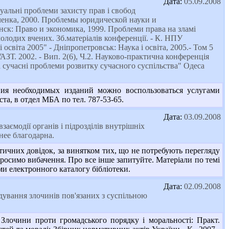
Дата:
05.09.2008
альні проблеми захисту прав і свобод
евченка, 2000. Проблемы юридической науки и
к: Право и экономика, 1999. Проблеми права на зламі
олодих вчених. Зб.матеріалів конференції. - К. НПУ
світа 2005" - Дніпропетровськ: Наука і освіта, 2005.- Том 5
 УАЗТ. 2002. - Вип. 2(6), Ч.2. Науково-практична конференція
 сучасні проблеми розвитку сучасного суспільства" Одеса
ия необходимых изданий можно воспользоваться услугами
а, в отдел МБА по тел. 787-53-65.
Дата:
03.09.2008
заємодії органів і підрозділів внутрішніх
нее благодарна.
ичних довідок, за винятком тих, що не потребують перегляду
росимо вибачення. Про все інше запитуйте. Матеріали по темі
 електронного каталогу бібліотеки.
Дата:
02.09.2008
лідування злочинів пов'язаних з суспільною
лочини проти громадського порядку і моральності: Практ.