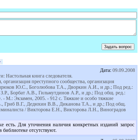
>
Дата:
09.09.2008
: Настольная книга следователя.
, организация преступного сообщества, организация
юков Ю.С., Боголюбова Т.А., Дворкин А.И., и др.; Под ред.:
З.Р., Борбат А.В., Гильмутдинов А.Р., и др.; Под общ. ред.:
- М.: Экзамен, 2005. - 912 c. Тяжкие и особо тяжкие
, Гриб В.Г., Дедюхин В.В., Диканова Т.А., и др.; Под общ.
криминалиста / Викторова Е.Н., Викторова Л.Н., Виноградов
е есть. Для уточнения наличия конкретных изданий запрос
в библиотеке отсутствуют.