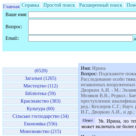
Справка
Простой поиск
Расширенный поиск
Пои
Главная
Ваше имя:
Вопрос:
Email::
д
Имя:
Ирина
(6520)
Вопрос:
Подскажите пожай
Загальні (1265)
Расследование особо тяжк
незаконных вооруженных ф
Мистецтво (112)
Дворкин А.И. - М.: Экзамен
Бібліотека (59)
Мозяков В.В.; Редкол.: Ба
Краєзнавство (383)
преступления: квалификаци
ред.: Кехлеров С.Г.; Науч
Культура (60)
И.Г., Дворкин А.И., и др.;
Сільське господарство (34)
Ответ
Ув. Ирина, по те
Економіка (556)
может включать не более 
Мовознавство (215)