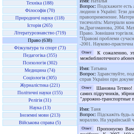
Имя:
Наталья
Техніка (188)
Вопрос:
Подскажите есть 
Філософія (70)
людини в Україні: Тези до
правоприменение. Материа
Природничі науки (118)
тисячоліть: Матеріали кон
Історія (265)
ім.Драгоманова, 2004. Мат
Літературознавство (719)
Право. Зовнішня торгівля. 
"Правові проблеми сучасн
Право (638)
-2001. Науково-практична
Фізкультура та спорт (73)
Ответ
К сожалению, эт
Педагогіка (355)
межбиблиотечного абонеме
Психологія (302)
Имя:
Татьяна
Медицина (74)
Вопрос:
Здравствуйте, подс
Соціологія (305)
справ України при докуме
Журналістика (221)
Ответ
Шановна Тетяно! З
Політичні науки (155)
самих підручників, збірн
"дорожно-транспортные п
Релігія (31)
Наука (13)
Имя:
Таня
Вопрос:
Підскажіть будь-ла
Іноземні мови (213)
мораллю. На українській ч
Військова справа (5)
Ответ
Пропонуємо Вам н