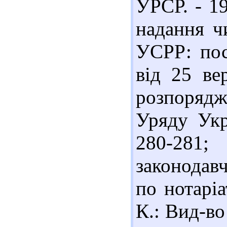
УРСР. - 19
надання ч
УСРР: по
від 25 вер
розпоряд
Уряду Укр
280-281;
законодавч
по нотаріа
К.: Вид-во