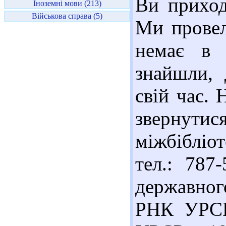
Ви приход
Іноземні мови (213)
Військова справа (5)
Ми провел
немає в 
знайшли, 
свій час.
звернут
міжбібліо
тел.: 787
державног
РНК УРСР 