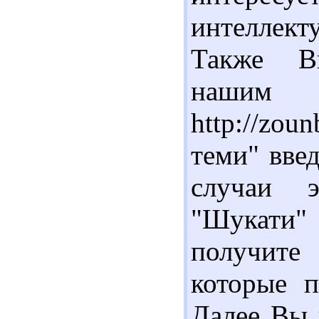
интеллек
Также Вы
нашим э
http://zou
теми" вве
случаи э
"Шукати"
получит
которые п
Далее Вы 