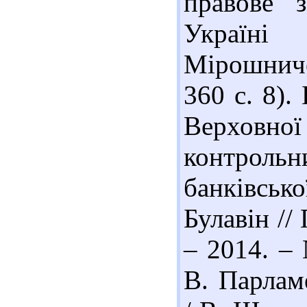
правове з
Україні
Мірошниче
360 с. 8).
Верховно
контроль
банківсько
Булавін //
– 2014. – 
В. Парлам