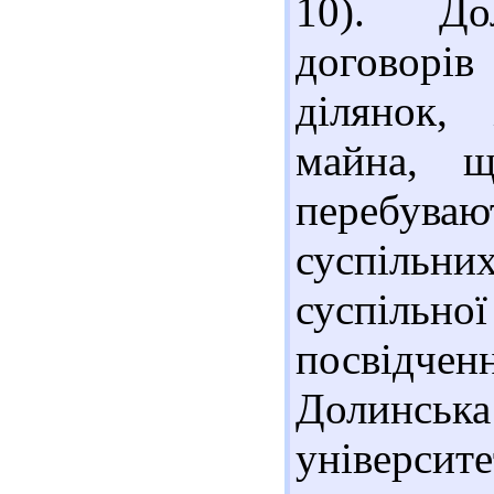
10). До
договорів
ділянок,
майна, щ
перебуваю
суспіль
суспільної
посвідчен
Долинськ
університе