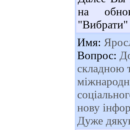
на обно
"Вибрати" 
Имя:
Яросл
Вопрос:
До
складною т
міжнародни
соціальног
нову інфо
Дуже дяк