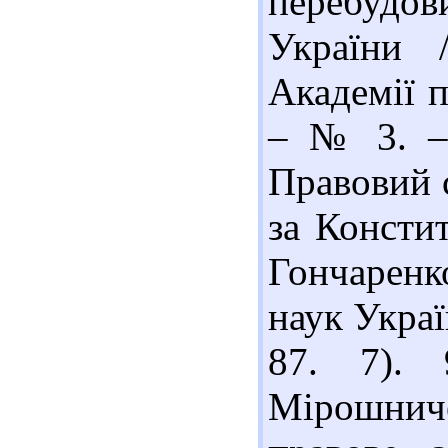
перебудов
України 
Академії п
– № 3. – 
Правовий 
за Консти
Гончаренк
наук Украї
87. 7). 
Мірошнич