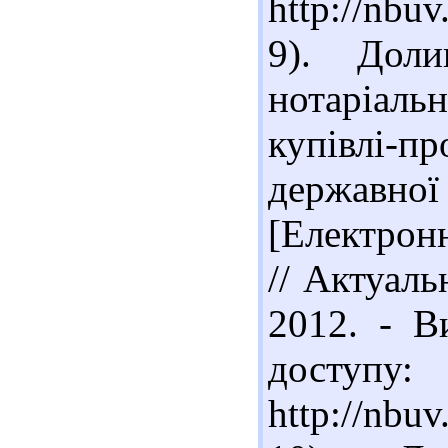
http://nbu
9). Доли
нотаріаль
купівлі-
державно
[Електрон
// Актуаль
2012. - В
доступу:
http://nbu