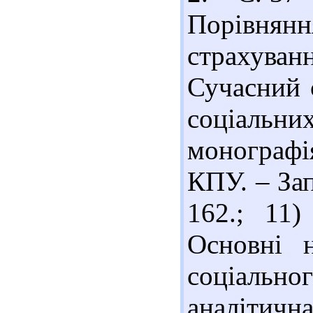
Порівня
страхуванн
Сучасний с
соціаль
монографія
КПУ. – Зап
162.; 11)
Основні н
соціальн
аналітична