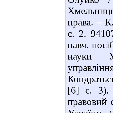
Хмельниць
права. – К
с. 2. 941
навч. посі
науки У
управлін
Кондратьєв
[6] с. 3)
правовий 
України 