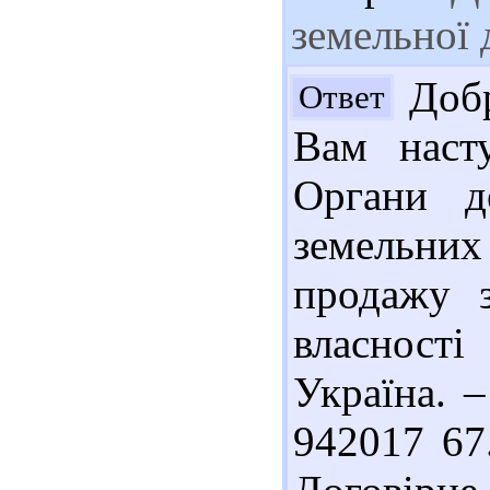
земельної 
Добр
Ответ
Вам наст
Органи д
земельних 
продажу з
власност
Україна. –
942017 67