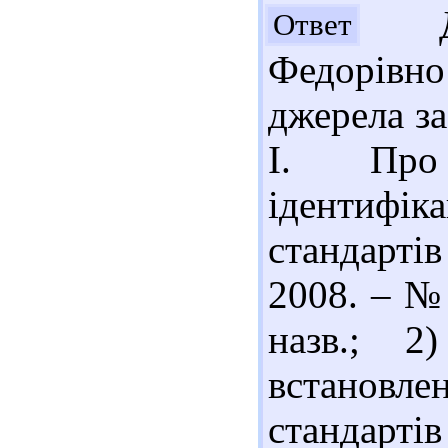
До
Ответ
Федорів
джерела за
І. Про 
ідентифік
стандартів
2008. – № 
назв.; 2
встановл
стандарт