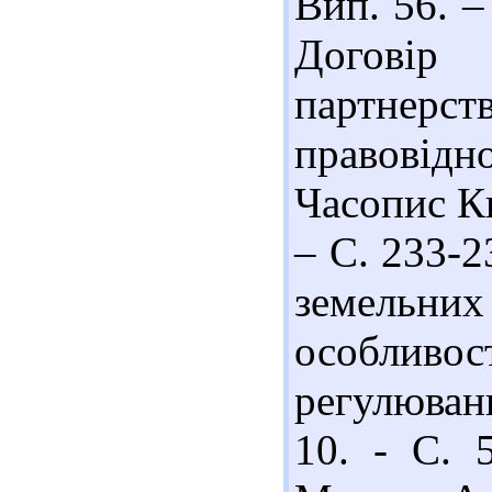
Вип. 56. –
Договір
партн
правовідн
Часопис Ки
– С. 233-2
земельних
особливо
регулюван
10. - С. 