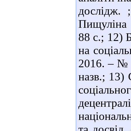
дослідж. 
Пищуліна О
88 с.; 12)
на соціаль
2016. – № 
назв.; 13)
соціаль
децентрал
національн
та досвід.