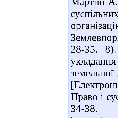
Мартин А.
суспільн
організа
Землевпоря
28-35. 8)
укладанн
земельної 
[Електрон
Право і сус
34-38