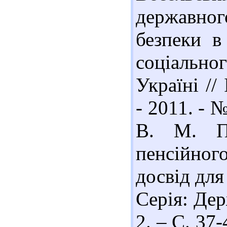
державно
безпеки в
соціально
Україні //
- 2011. - №
В. М. Пі
пенсійног
досвід для
Серія: Дер
2. – С. 37