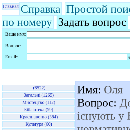
Справка
Простой пои
Главная
по номеру
Задать вопрос
Ваше имя:
Вопрос:
Email::
д
Имя:
Оля
(6522)
Загальні (1265)
Вопрос:
До
Мистецтво (112)
Бібліотека (59)
існують у 
Краєзнавство (384)
Культура (60)
нормативно