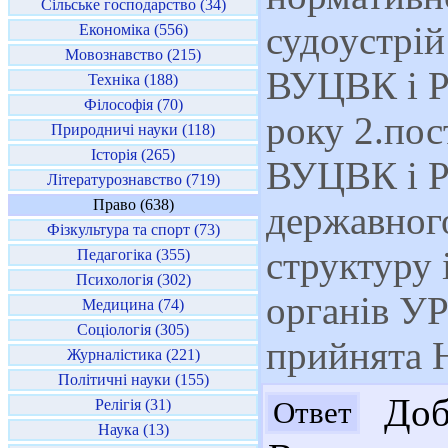
Сільське господарство (34)
судоустрі
Економіка (556)
Мовознавство (215)
ВУЦВК і Р
Техніка (188)
Філософія (70)
року 2.пос
Природничі науки (118)
Історія (265)
ВУЦВК і Р
Літературознавство (719)
Право (638)
державного
Фізкультура та спорт (73)
структуру 
Педагогіка (355)
Психологія (302)
органів УР
Медицина (74)
Соціологія (305)
прийнята 
Журналістика (221)
Політичні науки (155)
Добр
Ответ
Релігія (31)
Наука (13)