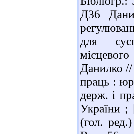
Бібліогр.:
Д36 Дани
регулюван
для сус
місцевог
Данилко //
праць : юр
держ. і п
України ;
(гол. ред.)