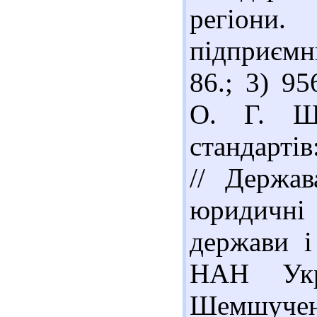
регіони
підприємни
86.; 3) 9
О. Г. Що
стандартів
// Держав
юридичні
держави і
НАН Укр
Шемшученко 