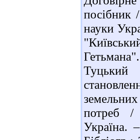
Договірн
посібник /
науки Укра
"Київськ
Гетьмана".
Туцький 
становлен
земельни
потреб /
Україна. 