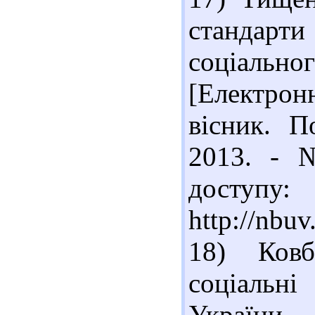
стандарт
соціальн
[Електро
вісник. П
2013. - 
доступу:
http://nb
18) Ков
соціальні
України 