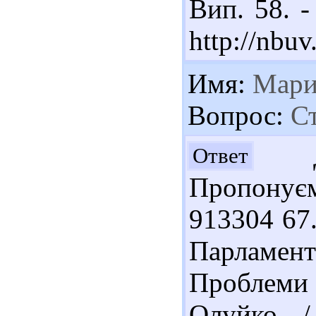
Вип. 58. -
http://nb
Имя:
Мари
Вопрос:
Ст
До
Ответ
Пропонуєм
913304 67
Парламе
Проблеми
Олуйко /