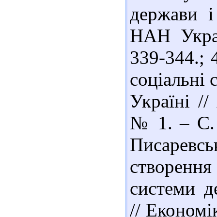
держави і
НАН Украї
339-344.; 
соціальні 
Україні //
№ 1. – С. 
Писаревс
створенн
системи д
// Економі