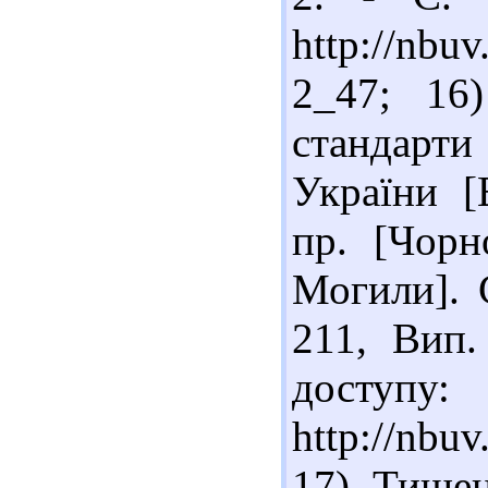
http://nbu
2_47; 16
стандарти 
України [
пр. [Чорн
Могили]. С
211, Вип.
доступу:
http://nb
17) Тищен