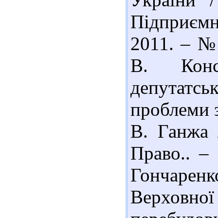
Підприємни
2011. – № 
В. Конст
депутатс
проблеми 
В. Ганжа 
Право.. –
Гончаренк
Верховно