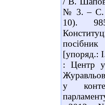
/ В. Шапов
№ 3. – С. 
10). 98
Конституц
посібник
[упоряд.: І
: Центр у
Журавльов
у конте
парламент