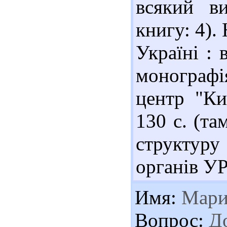
всякий в
книгу: 4). 
Україні :
монографі
центр "Ки
130 с. (та
структуру
органів У
Имя:
Мари
Вопрос:
До