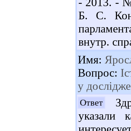
- 2013. - №
Б. С. Кон
парламента
внутр. спра
Имя:
Ярос
Вопрос:
Іс
у дослідже
Здр
Ответ
указали 
интер