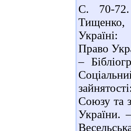
С. 70-72.
Тищенко,
Україні: 
Право Укра
– Бібліог
Соціальн
зайнятост
Союзу та з
України. 
Весельськ