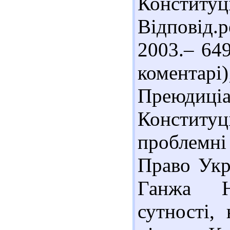
Конституці
Відповід.р
2003.– 64
комент
Преюд
Констит
проблемні
Право Укр
Ганжа Н
сутності,