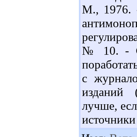
М., 1976.
антимо
регулирова
№ 10. - 
поработать
с журнало
изданий 
лучше, ес
источники