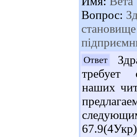
Имя:
Вета
Вопрос:
Зд
становище 
підприємни
Здра
Ответ
требует 
наших чит
предлаг
следующи
67.9(4Ук