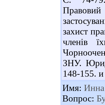
Правови
застосув
захист пра
членів ї
Чорнооченк
ЗНУ. Юрид
148-155. и
Имя:
Инна
Вопрос:
Бу