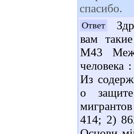
спасибо.
Здра
Ответ
вам такие
М43 Межд
человека :
Из содерж
о защите
мигрантов
414; 2) 8
Основи мі