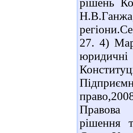
рішень Ко
Н.В.Ганж
регіони.Се
27. 4) Ма
юридичн
Констит
Підприє
право,200
Правова 
рішення т