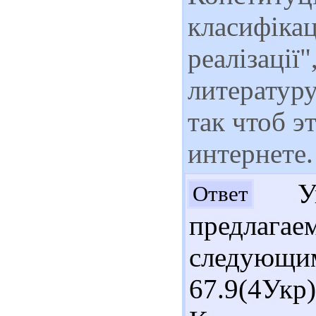
класифікац
реалізації
литературу
так чтоб э
интернете.
Ува
Ответ
предлаг
следую
67.9(4Укр