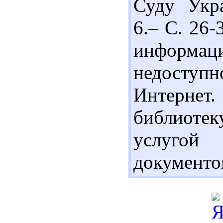
Суду Укра
6.– С. 26-
информа
недоступн
Интернет.
библиоте
услугой
документов