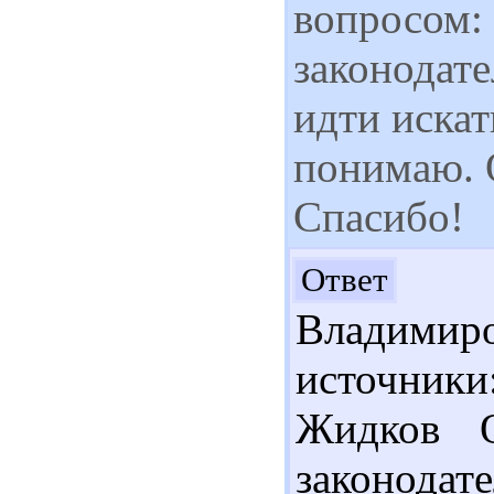
вопросом: 
законодат
идти искат
понимаю. О
Спасибо!
Зд
Ответ
Владимир
источник
Жидков О
законодате