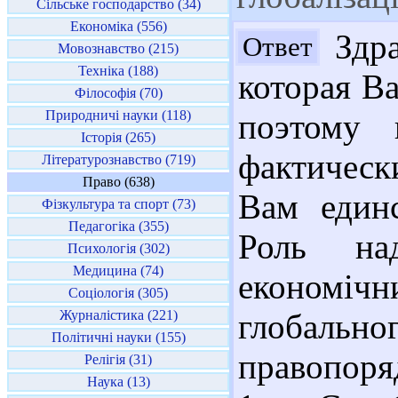
Сільське господарство (34)
Економіка (556)
Здра
Ответ
Мовознавство (215)
Техніка (188)
которая Ва
Філософія (70)
Природничі науки (118)
поэтому
Історія (265)
фактическ
Літературознавство (719)
Право (638)
Вам единс
Фізкультура та спорт (73)
Педагогіка (355)
Роль над
Психологія (302)
Медицина (74)
економічн
Соціологія (305)
Журналістика (221)
глобал
Політичні науки (155)
правопоря
Релігія (31)
Наука (13)