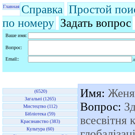
Справка
Простой пои
Главная
по номеру
Задать вопрос
Ваше имя:
Вопрос:
Email::
д
Имя:
Женя
(6520)
Загальні (1265)
Вопрос:
Зд
Мистецтво (112)
Бібліотека (59)
всесвітня к
Краєзнавство (383)
Культура (60)
глобалізаці