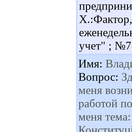
предприн
Х.:Фактор,
еженедель
учет" ; №7(
Имя:
Влад
Вопрос:
Зд
меня возни
работой п
меня тема:
Конституці