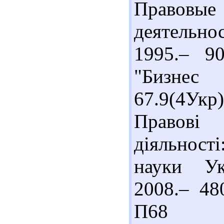
Правовые 
деятельн
1995.– 90
"Бизне
67.9(4У
Правові
діяльності
науки Ук
2008.– 48
П68 