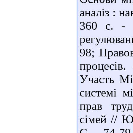
аналіз : на
360 с. - 
регулюван
98; Право
процесів.
Участь Мі
системі м
прав труд
сімей // Ю
С. 74-79