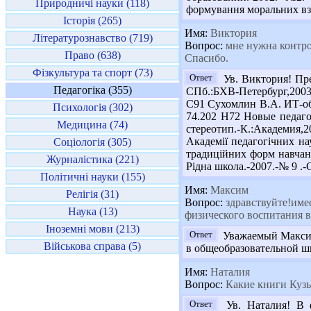
Природничі науки (118)
формування моральних взає
Історія (265)
Имя:
Виктория
Літературознавство (719)
Вопрос:
мне нужна контрол
Право (638)
Спасибо.
Фізкультура та спорт (73)
Ответ
Ув. Виктория! Пре
Педагогіка (355)
СПб.:БХВ-Петербург,2003 
С91 Сухомлин В.А. ИТ-обр
Психологія (302)
74.202 Н72 Новые педаго
Медицина (74)
стереотип.-К.:Академия,2
Академії педагогічних на
Соціологія (305)
традиційних форм навчанн
Журналістика (221)
Рідна школа.-2007.-№ 9 .-С.
Політичні науки (155)
Имя:
Максим
Релігія (31)
Вопрос:
здравствуйте!име
Наука (13)
физического воспитания 
Іноземні мови (213)
Ответ
Уважаемый Максим
Військова справа (5)
в общеобразовательной шк
Имя:
Наталия
Вопрос:
Какие книги Кузь
Ответ
Ув. Наталия! В 