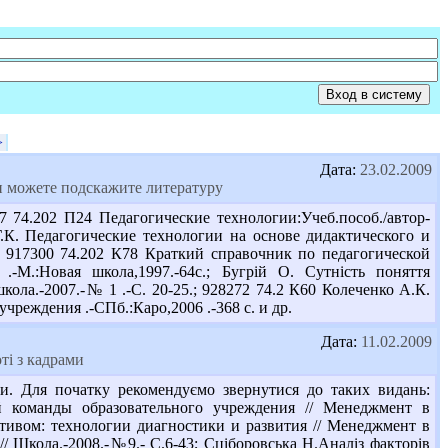
>
Дата:
23.02.2009
ли можете подскажите литературу
74.202 П24 Педагогические технологии:Учеб.пособ./автор-
Г.К. Педагогические технологии на основе дидактического и
 917300 74.202 К78 Краткий справочник по педагогической
.-М.:Новая школа,1997.-64с.; Бугрій О. Сутність поняття
 школа.-2007.-№ 1 .-С. 20-25.; 928272 74.2 К60 Колеченко А.К.
реждения .-СПб.:Каро,2006 .-368 с. и др.
Дата:
11.02.2009
ті з кадрами
и. Для початку рекомендуємо звернутися до таких видань:
й команды образовательного учреждения // Менеджмент в
ктивом: технологии диагностики и развития // Менеджмент в
// Школа.-2008.-№9.- С.6-43; Сціборовська Н.Аналіз факторів