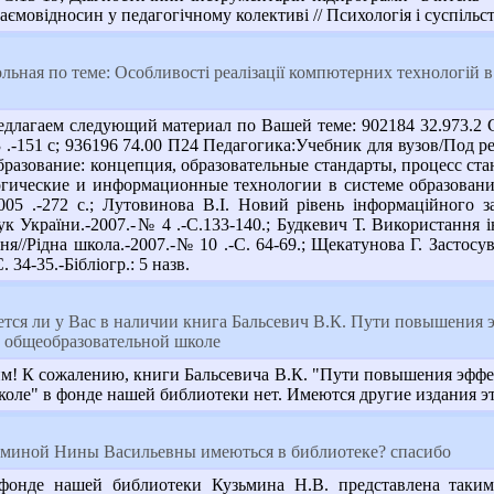
мовідносин у педагогічному колективі // Психологія і суспільств
ьная по теме: Особливості реалізації компютерних технологій в 
длагаем следующий материал по Вашей теме: 902184 32.973.2 
.-151 с; 936196 74.00 П24 Педагогика:Учебник для вузов/Под ред
азование: концепция, образовательные стандарты, процесс станд
гические и информационные технологии в системе образования:У
005 .-272 с.; Лутовинова В.І. Новий рівень інформаційного за
ук України.-2007.-№ 4 .-С.133-140.; Будкевич Т. Використання
я//Рідна школа.-2007.-№ 10 .-С. 64-69.; Щекатунова Г. Застосув
 34-35.-Бібліогр.: 5 назв.
ется ли у Вас в наличии книга Бальсевич В.К. Пути повышения 
в общеобразовательной школе
! К сожалению, книги Бальсевича В.К. "Пути повышения эффек
оле" в фонде нашей библиотеки нет. Имеются другие издания эт
миной Нины Васильевны имеються в библиотеке? спасибо
фонде нашей библиотеки Кузьмина Н.В. представлена таким