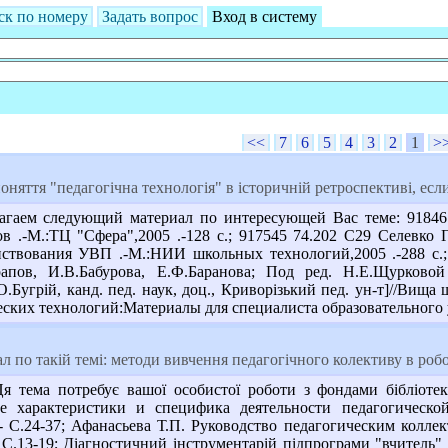
ск по номеру
Задать вопрос
Вход в систему
<<
7
6
5
4
3
2
1
>
оняття "педагогічна технологія" в історичній ретроспективі, ес
гаем следующий материал по интересующей Вас теме: 918467 
ов .-М.:ТЦ "Сфера",2005 .-128 с.; 917545 74.202 С29 Селевко 
нствования УВП .-М.:НИИ школьных технологий,2005 .-288 с.;
рапов, И.В.Бабурова, Е.Ф.Баранова; Под ред. Н.Е.Щурковой 
[О.Бугрій, канд. пед. наук, доц., Криворізький пед. ун-т]//Вища
ких технологий:Материалы для специалиста образовательного уч
ал по такій темі: методи вивчення педагогічного колективу в робо
 тема потребує вашої особистої роботи з фондами бібліотек
е характеристики и специфика деятельности педагогическо
.- С.24-37; Афанасьева Т.П. Руководство педагогическим колле
 С.13-19; Діагностичний інструментарій підпрограми "вчитель" 