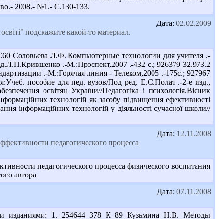
о.- 2008.- №1.- С.130-133.
Дата:
02.02.2009
освіті" подскажите какой-то материал.
С60 Соловьева Л.Ф. Компьютерные технологии для учителя .-
.Л.П.Крившенко .-М.:Проспект,2007 .-432 с.; 926379 32.973.2
артизации .-М.:Горячая линия - Телеком,2005 .-175с.; 927967
чеб. пособие для пед. вузов/Под ред. Е.С.Полат .-2-е изд.,
безпечення освітян України//Педагогіка і психологія.Вісник
 інформаційних технологій як засобу підвищення ефективності
ання інформаційних технологій у діяльності сучасної школи//
Дата:
12.11.2008
эффективности педагогического процесса
тивности педагогического процесса физического воспитания
ого автора
Дата:
07.11.2008
и изданиями: 1. 254644 378 К 89 Кузьмина Н.В. Методы