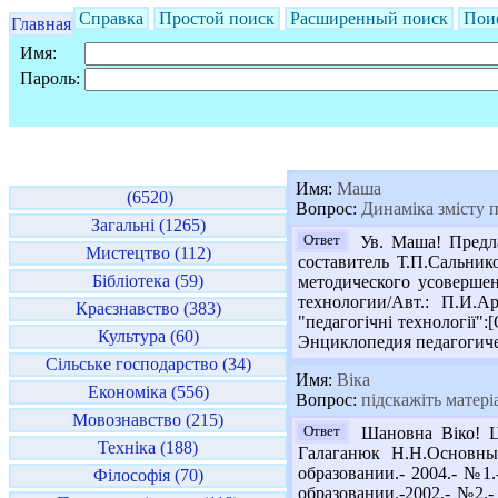
Справка
Простой поиск
Расширенный поиск
Пои
Главная
Имя:
Пароль:
Имя:
Маша
(6520)
Вопрос:
Динаміка змісту п
Загальні (1265)
Ответ
Ув. Маша! Предла
Мистецтво (112)
составитель Т.П.Сальник
Бібліотека (59)
методического усоверше
технологии/Авт.: П.И.А
Краєзнавство (383)
"педагогічні технології":
Культура (60)
Энциклопедия педагогичес
Сільське господарство (34)
Имя:
Віка
Економіка (556)
Вопрос:
підскажіть матері
Мовознавство (215)
Ответ
Шановна Віко! Ця
Техніка (188)
Галаганюк Н.Н.Основны
образовании.- 2004.- №1
Філософія (70)
образовании.-2002.- №2.-