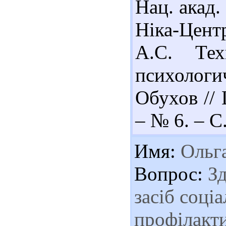
Нац. акад.
Ніка-Цент
А.С. Тех
психологи
Обухов //
– № 6. – С
Имя:
Ольг
Вопрос:
Зд
засіб соці
профілакт