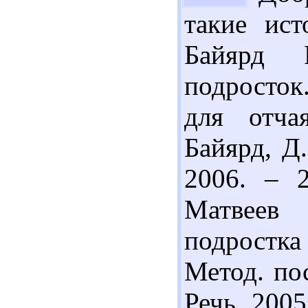
такие ист
Байярд 
подросток
для отча
Байярд, Д.
2006. – 
Матвеев 
подростка
Метод. пос
Речь, 2005