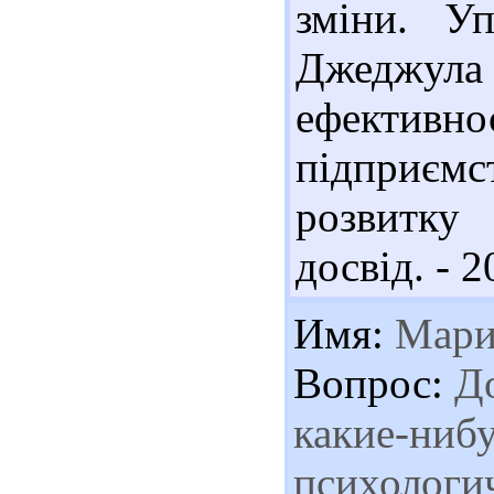
зміни. Уп
Джеджу
ефективно
підприєм
розвитку 
досвід. - 2
Имя:
Мари
Вопрос:
До
какие-нибу
психологи