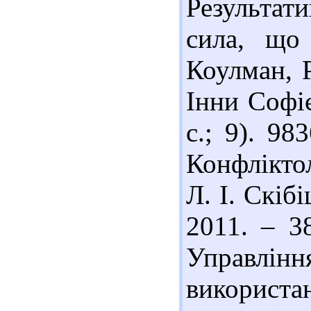
Результат
сила, що
Коулман, Р
Інни Софіє
с.; 9). 98
Конфліктол
Л. І. Скібі
2011. – 38
Управлін
використан