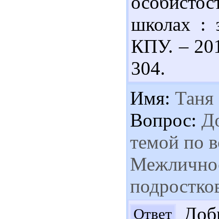
особистос
школах : 
КПУ. – 201
304.
Имя:
Таня
Вопрос:
До
темой по в
Межличнос
подростко
Добр
Ответ