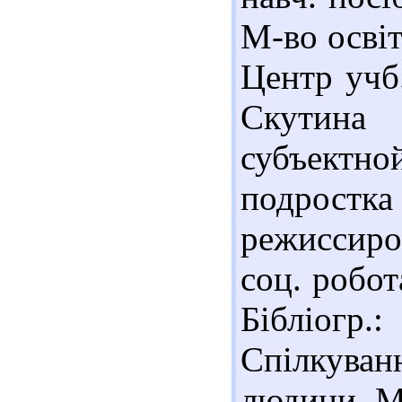
М-во освіти
Центр учб.
Скутина 
субъектн
подростк
режиссиро
соц. робот
Бібліогр.
Спілкува
людини. М