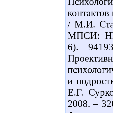
Психологи
контактов
/ М.И. Ст
МПСИ: НП
6). 9419
Проектив
психологи
и подростк
Е.Г. Сур
2008. – 32