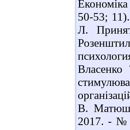
Економіка 
50-53; 11
Л. Приня
Розеншт
психология
Власенко 
стимулюва
організаці
В. Матюше
2017. - № 