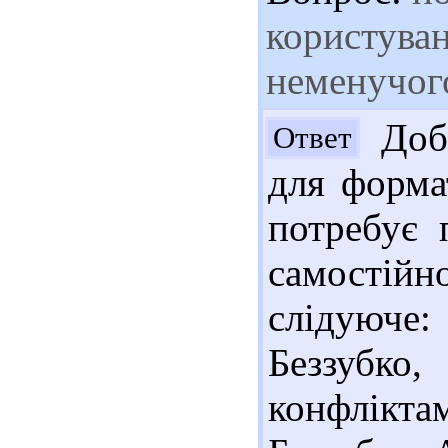
користуван
неменучого
Добр
Ответ
для формат
потребує 
самостій
слідуюче:
Беззубко
конфлікта