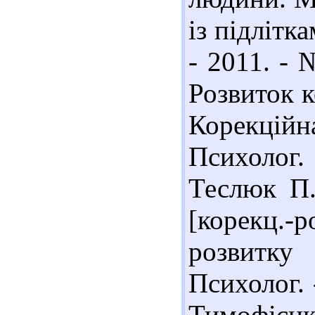
із підлітка
- 2011. - 
Розвиток к
Корекційн
Психолог. 
Теслюк П.
[корекц.-р
розвитку
Психолог. 
Тимофієнк