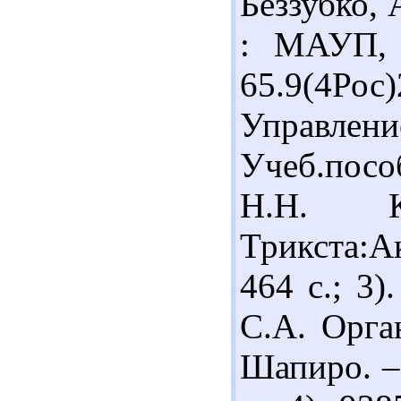
Беззубко, 
: МАУП, 
65.9(4Ро
Управлени
Учеб.пособ
Н.Н. 
Трикста:А
464 с.; 3
С.А. Орга
Шапиро. –