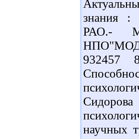
Актуальны
знания :
РАО.- 
НПО"МОДЭК
932457 
Спосо
психолог
Сидорова
психолог
научных т