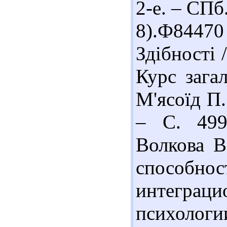
2-е. – СПб.
8).Ф8447
Здібності 
Курс загал
М'ясоїд П. 
– С. 499
Волкова В
способн
интеграц
психологи