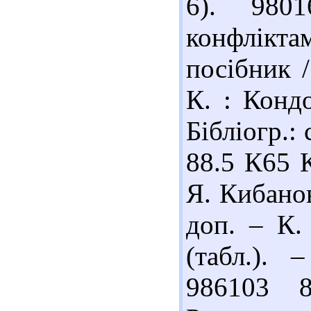
6). 980
конфлікт
посібник /
К. : Кондо
Бібліогр.: 
88.5 К65 
Я. Кибанов
доп. – К.
(табл.). 
986103 