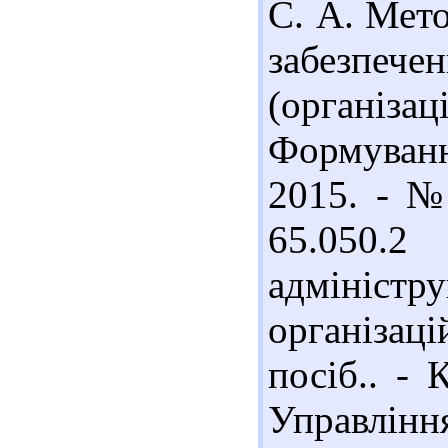
С. А. Мето
забезпеч
(організац
Формуванн
2015. - №
65.050.2
адмініс
організаці
посіб.. - 
Управлін