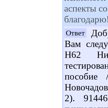
аспекты со
благодарю
Добр
Ответ
Вам следу
Н62 Ни
тестиров
пособие 
Новочадов.
2). 9144