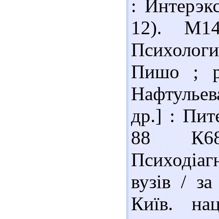
: Интерэк
12). М1
Психологи
Пишо ; р
Нафтульев
др.] : Пит
88 К6
Психодіаг
вузів / за
Київ. нац