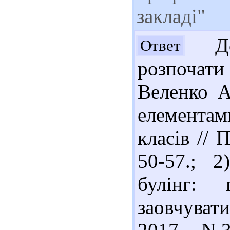
закладі"
Доб
Ответ
розпочат
Веленко А
елементам
класів // 
50-57.; 
булінг:
заовчуват