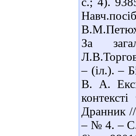
с.; 4). 93
Навч.пос
В.М.Петюх
За зага
Л.В.Торгов
– (іл.). – 
В. А. Екс
контексті
Дранник //
– № 4. – С.