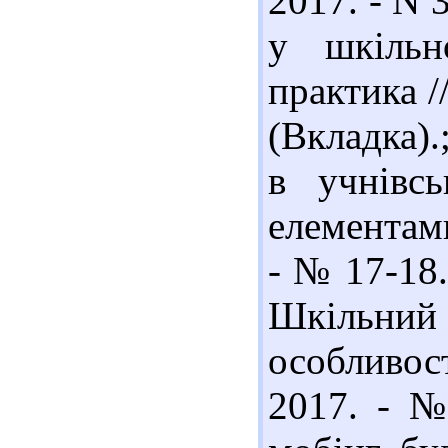
2017. - N 3
у шкільн
практика /
(Вкладка).
в учнівсь
елементами
- № 17-18.
Шкільни
особливост
2017. - №