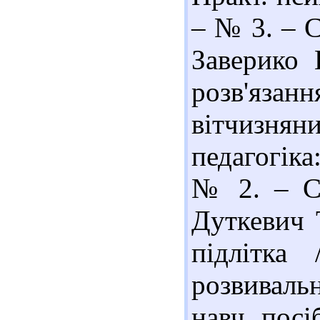
– № 3. – С.
Заверико 
розв'язанн
вітчизняни
педагогіка
№ 2. – С.
Дуткевич Т
підлітка
розвиваль
навч. посі