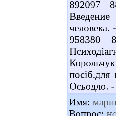
892097 
Введение
человека. -
958380 
Псиході
Корольчук 
посіб.для 
Осьодло. - 
Имя:
мари
Вопрос:
но