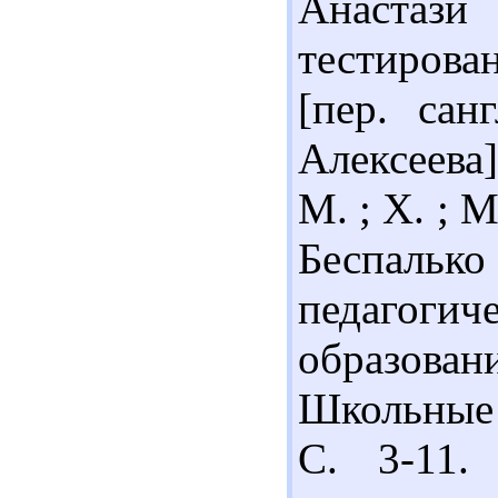
Анастаз
тестирован
[пер. сан
Алексеева]
М. ; Х. ; М
Беспал
педагогич
образова
Школьные 
С. 3-11.