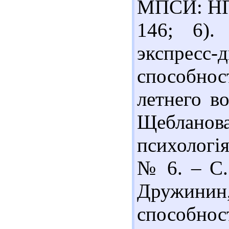
МПСИ: НПО
146; 6).
экспресс-
способн
летнего во
Щебланова
психологія
№ 6. – С.
Дружинин
способнос