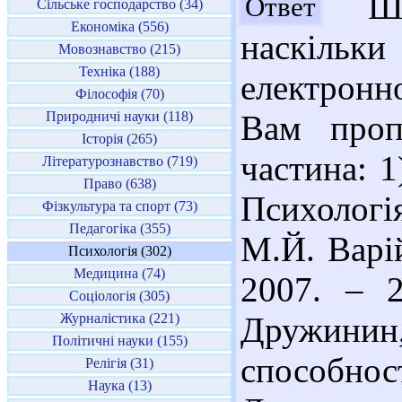
Шан
Ответ
Сільське господарство (34)
Економіка (556)
наскіль
Мовознавство (215)
Техніка (188)
електронн
Філософія (70)
Природничі науки (118)
Вам проп
Історія (265)
частина: 
Літературознавство (719)
Право (638)
Психологія
Фізкультура та спорт (73)
Педагогіка (355)
М.Й. Варій
Психологія (302)
Медицина (74)
2007. – 2
Соціологія (305)
Журналістика (221)
Дружин
Політичні науки (155)
способнос
Релігія (31)
Наука (13)