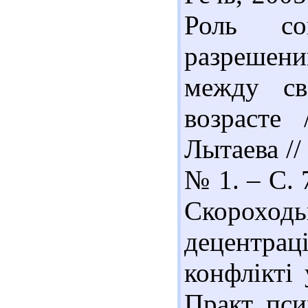
Роль со
разрешен
между св
возрасте
Лытаева //
№ 1. – С. 
Скорохо
децентрац
конфлікті
Практ. пси