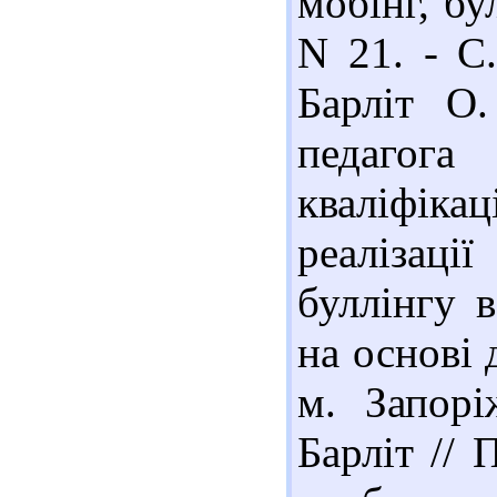
мобінг, бул
N 21. - С
Барліт О.
педагог
кваліфікац
реалізаці
буллінгу в
на основі 
м. Запорі
Барліт // 