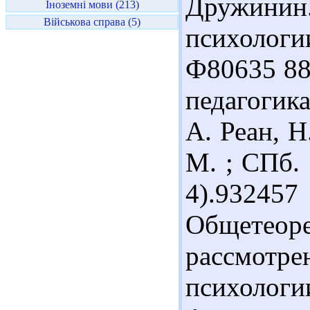
Дружинин
Іноземні мови (213)
Військова справа (5)
психологи
Ф80635 88
педагогика
А. Реан, Н
М. ; СПб. 
4).9324
Общетео
рассмотре
психоло