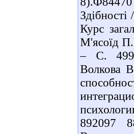
8).Ф8447
Здібності 
Курс загал
М'ясоїд П. 
– С. 499
Волкова В
способн
интеграц
психологи
892097 