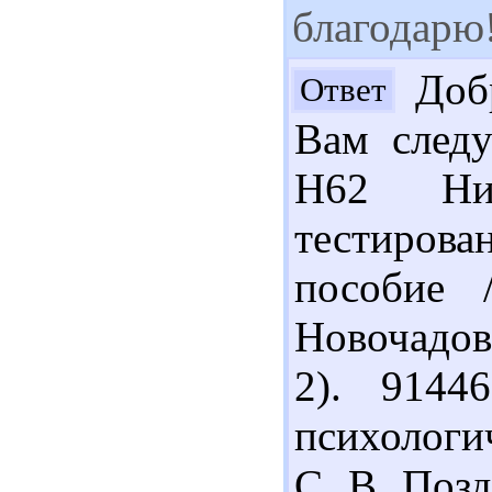
благодарю
Добр
Ответ
Вам следу
Н62 Ни
тестиров
пособие 
Новочадов.
2). 9144
психологич
С. В. Позд