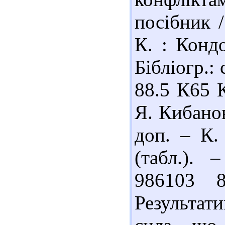
посібник /
К. : Кондо
Бібліогр.: 
88.5 К65 
Я. Кибанов
доп. – К.
(табл.). 
986103 
Результат