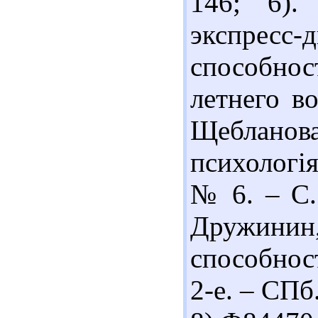
146; 6).
экспресс-
способн
летнего во
Щебланова
психологія
№ 6. – С.
Дружинин
способнос
2-е. – СПб.