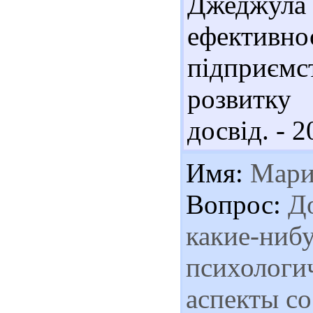
Джеджу
ефективно
підприєм
розвитку 
досвід. - 2
Имя:
Мари
Вопрос:
До
какие-нибу
психологи
аспекты со