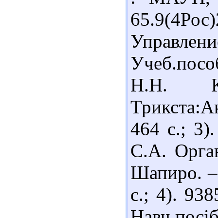
65.9(4Ро
Управлени
Учеб.пособ
Н.Н. 
Трикста:А
464 с.; 3
С.А. Орга
Шапиро. –
с.; 4). 93
Навч.пос