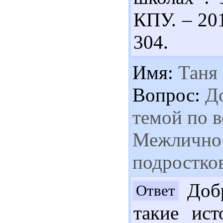
КПУ. – 201
304.
Имя:
Таня
Вопрос:
До
темой по в
Межличнос
подростко
Добр
Ответ
такие ист