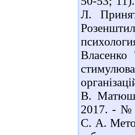
50-53; 11
Л. Приня
Розеншт
психология
Власенко 
стимулюва
організаці
В. Матюше
2017. - № 
С. А. Мето