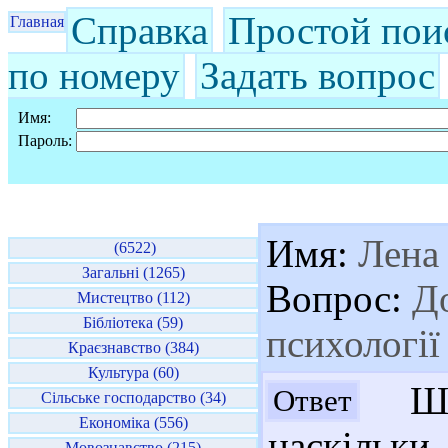
Справка
Простой пои
Главная
по номеру
Задать вопрос
Имя:
Пароль:
Имя:
Лена
(6522)
Загальні (1265)
Вопрос:
До
Мистецтво (112)
Бібліотека (59)
психології
Краєзнавство (384)
Культура (60)
Шан
Ответ
Сільське господарство (34)
Економіка (556)
наскіль
Мовознавство (215)