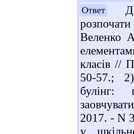
Доб
Ответ
розпочат
Веленко А
елементам
класів // 
50-57.; 
булінг:
заовчуват
2017. - N 3
у шкільн