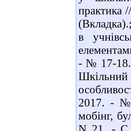
практика /
(Вкладка).
в учнівсь
елементами
- № 17-18.
Шкільни
особливост
2017. - №
мобінг, бул
N 21. - С