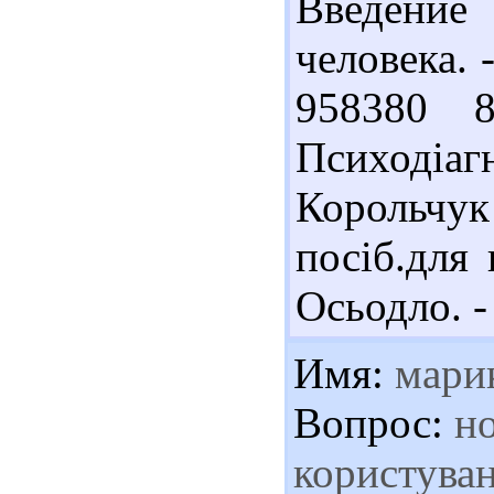
Введение
человека. -
958380 
Псиході
Корольчук 
посіб.для 
Осьодло. - 
Имя:
мари
Вопрос:
но
користуван