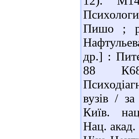
12). М1
Психологи
Пишо ; р
Нафтульев
др.] : Пит
88 К6
Психодіаг
вузів / за
Київ. нац
Нац. акад.