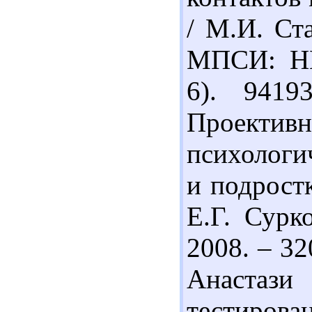
/ М.И. Ст
МПСИ: НП
6). 9419
Проектив
психологи
и подростк
Е.Г. Сур
2008. – 32
Анастаз
тестирован