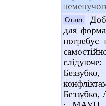
неменучого
Добр
Ответ
для формат
потребує 
самостій
слідуюче:
Беззубко
конфлікта
Беззубко, 
: МАУП, 