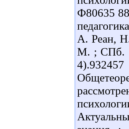
Ф80635 88
педагогика
А. Реан, Н
М. ; СПб. 
4).9324
Общетео
рассмотре
психоло
Актуальны