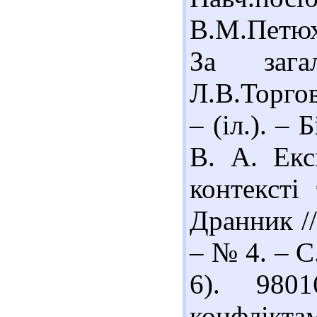
В.М.Петюх
За зага
Л.В.Торгов
– (іл.). – 
В. А. Екс
контексті
Дранник //
– № 4. – С.
6). 980
конфлікт