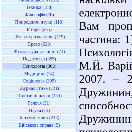
Техніка (188)
електронн
Філософія (70)
Природничі науки (118)
Вам проп
Історія (265)
частина: 
Літературознавство (719)
Право (638)
Психологія
Фізкультура та спорт (73)
Педагогіка (355)
М.Й. Варій
Психологія (302)
Медицина (74)
2007. – 2
Соціологія (305)
Журналістика (221)
Дружин
Політичні науки (155)
способнос
Релігія (31)
Наука (13)
Дружинин
Іноземні мови (213)
Військова справа (5)
психологи