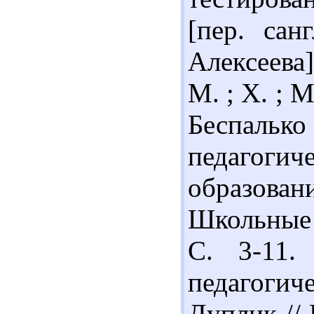
[пер. сан
Алексеева]
М. ; Х. ; М
Беспал
педагогич
образова
Школьные 
С. 3-11.
педагогич
Дуплик //