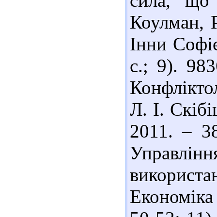
сила, що
Коулман, Р
Інни Софіє
с.; 9). 98
Конфліктол
Л. І. Скібі
2011. – 38
Управлін
використан
Економіка 