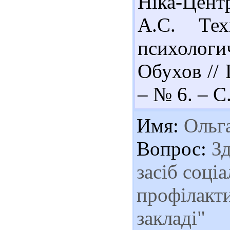
Ніка-Цент
А.С. Тех
психологи
Обухов //
– № 6. – С
Имя:
Ольг
Вопрос:
Зд
засіб соці
профілакт
закладі"