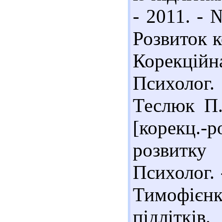
- 2011. - 
Розвиток к
Корекційн
Психолог. 
Теслюк П.
[корекц.-р
розвитку
Психолог. 
Тимофієнк
підлітків