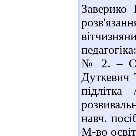
Заверико 
розв'язанн
вітчизняни
педагогіка
№ 2. – С.
Дуткевич Т
підлітка
розвиваль
навч. посі
М-во освіти