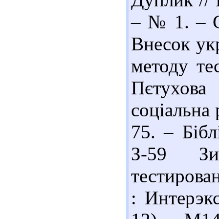
– № 1. – С
Внесок укр
методу тес
Пєтухова 
соціальна 
75. – Бібл
З-59 Зи
тестирован
: Интерэк