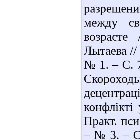
разрешен
между св
возрасте
Лытаева //
№ 1. – С. 
Скорохо
децентрац
конфлікті
Практ. пси
– № 3. – С.