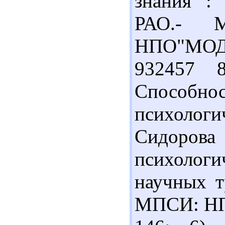
знания :
РАО.- 
НПО"МОДЭК
932457 
Спосо
психолог
Сидорова
психолог
научных т
МПСИ: НПО