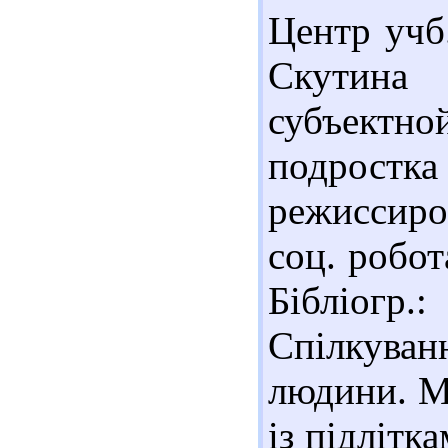
Центр учб.
Скутина 
субъектн
подростк
режиссиро
соц. робот
Бібліогр.
Спілкува
людини. М
із підлітка