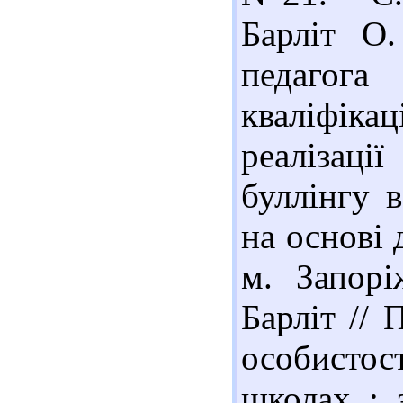
Барліт О.
педагог
кваліфікац
реалізаці
буллінгу в
на основі 
м. Запорі
Барліт // 
особистос
школах : 