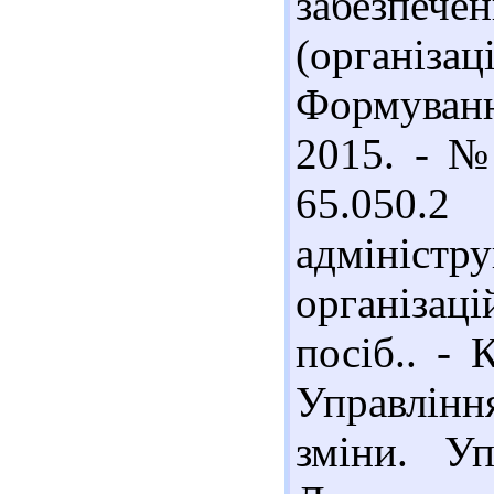
забезпеч
(організац
Формуванн
2015. - №
65.050.2
адмініс
організаці
посіб.. - 
Управлін
зміни. Уп